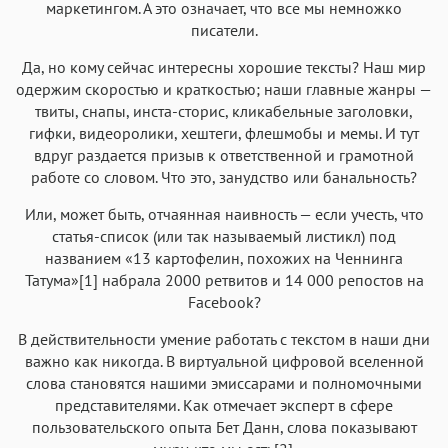
маркетингом. А это означает, что все мы немножко
писатели.
Да, но кому сейчас интересны хорошие тексты? Наш мир
одержим скоростью и краткостью; наши главные жанры —
твиты, снапы, инста-сторис, кликабельные заголовки,
гифки, видеоролики, хештеги, флешмобы и мемы. И тут
вдруг раздается призыв к ответственной и грамотной
работе со словом. Что это, занудство или банальность?
Или, может быть, отчаянная наивность — если учесть, что
статья-список (или так называемый листикл) под
названием «13 картофелин, похожих на Ченнинга
Татума»[1] набрала 2000 ретвитов и 14 000 репостов на
Facebook?
В действительности умение работать с текстом в наши дни
важно как никогда. В виртуальной цифровой вселенной
слова становятся нашими эмиссарами и полномочными
представителями. Как отмечает эксперт в сфере
пользовательского опыта Бет Данн, слова показывают