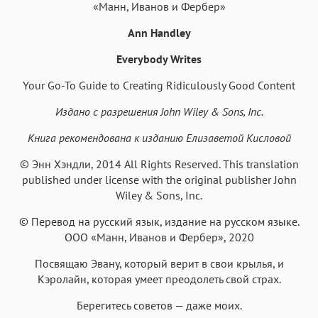
«Манн, Иванов и Фербер»
Аа
Ann Handley
Аа
Аа
Аа
Roboto
Fira Sans
Garamond
Times
Everybody Writes
Аа
Аа
Аа
Аа
Your Go-To Guide to Creating Ridiculously Good Content
Iowan
SF Serif
New York
San Francisco
Издано с разрешения John Wiley & Sons, Inc.
Аа
Аа
Аа
Аа
Книга рекомендована к изданию Елизаветой Кисловой
Helvetica Neue
Georgia
Arial
Times New Roman
© Энн Хэндли, 2014 All Rights Reserved. This translation
Аа
Аа
Аа
Аа
published under license with the original publisher John
Menlo
SF Mono
Courier
Courier New
Wiley & Sons, Inc.
© Перевод на русский язык, издание на русском языке.
ООО «Манн, Иванов и Фербер», 2020
Посвящаю Эвану, который верит в свои крылья, и
Кэролайн, которая умеет преодолеть свой страх.
Берегитесь советов — даже моих.