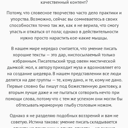
качественный контент?
Потому, что словесное творчество часто дело практики и
упорства. Возможно, сейчас вы сомневаетесь в своих
способностях точно так же, как я не верила, что смогу
упасть и отжаться от пола; однако в действительности
нужно просто нарастить кое-какие мышцы.
В нашем мире нередко считается, что умение писать
хорошие тексты — это дар, ниспосылаемый только
избранным. Писательский труд овеян мистической
дымкой: мол, к автору приходит муза и вдохновляет его
на создание шедевра. В нашем представлении все люди
делятся на две группы — те, кому дано, и те, кому не дано.
Первые словно бы пишут под божественную диктовку, а
вторым лучше даже и не пытаться сотворить нечто при
помощи слова, потому что с тем же успехом они могли бы
обтесывать мраморную глыбу столовым ножом.
Однако я не разделяю подобных воззрений и вам не
советую. Истина такова: умение писать складывается
отчасти из привычки и опыта, отчасти — из знания