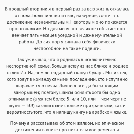
В прошлый вторник я в первый раз за всю жизнь отжалась
от пола. Большинство из вас, наверное, сочтет это
достижение незначительным. Некоторым оно покажется
просто жалким. Но для меня это великое событие: оно
венчает пять месяцев усердной и даже мучительной
работы. До сих пор я считала себя физически
неспособной на такие подвиги.
Так уж вышло, что я родилась в исключительно
неспортивной семье. Большинству из нас ближе и роднее
ослик Иа-Иа, чем легендарный скакун Сухарь. Мы из тех,
кого зовут в команду самыми последними, кто испуганно
шарахается от мяча. Лично я всегда была тощим
заморышем; поэтому шансы осилить хотя бы одно
отжимание (а уж тем более 5, или 10, или — чем черт не
шутит — 50!) казались мне столь же призрачными, как и
вероятность того, что я напишу книгу на арабском языке.
Почему я рассказываю об этом жалком, но эпическом
достижении в книге про писательское ремесло и