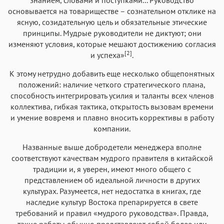
основывается на товариществе – сознательном отклике на
ясную, созидательную цель и обязательные этические
принципы. Мудрые руководители не диктуют; они
изменяют условия, которые мешают достижению согласия
[2]
и успеха»
.
К этому нетрудно добавить еще несколько общепонятных
положений: наличие четкого стратегического плана,
способность интегрировать усилия и таланты всех членов
коллектива, гибкая тактика, открытость вызовам времени
и умение вовремя и плавно вносить коррективы в работу
компании.
Названные выше добродетели менеджера вполне
соответствуют качествам мудрого правителя в китайской
традиции и, я уверен, имеют много общего с
представлением об идеальной личности в других
культурах. Разумеется, нет недостатка в книгах, где
наследие культур Востока препарируется в свете
требований и правил «мудрого руководства». Правда,
такие работы обычно представляют собой более или