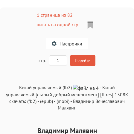
1 страница из 82
читать на одной стр.
Настроики
A
стр.
Перейти
Текст
Текст
Текст
Текст
Китай управляемый (fb2)
-
Китай
управляемый
[старый добрый менеджмент] [litres]
1308K
скачать:
(fb2)
-
(epub)
-
(mobi)
-
Владимир Вячеславович
Малявин
Аа
Аа
Аа
Аа
Владимир Малявин