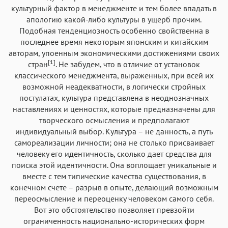
культурный фактор в менеджменте и тем более впадать в
апологию какой-либо культуры в ущерб прочим.
Подобная тенденциозность особенно свойственна в
последнее время некоторым японским и китайским
авторам, упоенным экономическими достижениями своих
[1]
стран
. Не забудем, что в отличие от установок
классического менеджмента, выраженных, при всей их
возможной неадекватности, в логически стройных
постулатах, культура представлена в неоднозначных
наставлениях и ценностях, которые предназначены для
творческого осмысления и предполагают
индивидуальный выбор. Культура – не данность, а путь
самореализации личности; она не столько присваивает
человеку его идентичность, сколько дает средства для
поиска этой идентичности. Она воплощает уникальные и
вместе с тем типические качества существования, в
конечном счете – разрыв в опыте, делающий возможным
переосмысление и переоценку человеком самого себя.
Вот это обстоятельство позволяет превзойти
ограниченность национально-исторических форм