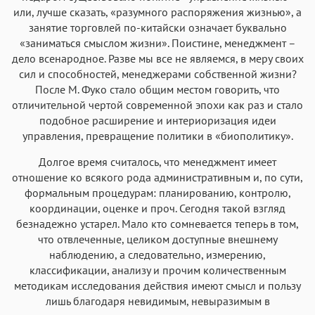
или, лучше сказать, «разумного распоряжения жизнью», а
занятие торговлей по-китайски означает буквально
«заниматься смыслом жизни». Поистине, менеджмент –
дело всенародное. Разве мы все не являемся, в меру своих
сил и способностей, менеджерами собственной жизни?
После М. Фуко стало общим местом говорить, что
отличительной чертой современной эпохи как раз и стало
подобное расширение и интериоризация идеи
управления, превращение политики в «биополитику».
Долгое время считалось, что менеджмент имеет
отношение ко всякого рода административным и, по сути,
формальным процедурам: планированию, контролю,
координации, оценке и проч. Сегодня такой взгляд
безнадежно устарел. Мало кто сомневается теперь в том,
что отвлеченные, целиком доступные внешнему
наблюдению, а следовательно, измерению,
классификации, анализу и прочим количественным
методикам исследования действия имеют смысл и пользу
лишь благодаря невидимым, невыразимым в