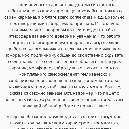
с подчиненными дистанцию, добрым и строгим,
заботиться не о своем кармане (или хотя бы не только о
своем кармане), а о благе всего коллектива и т.д. Довольно
противоречивый набор, нужно признать. Мы отлично
понимаем, что в здоровом коллективе должна быть
атмосфера взаимного доверия и уважения, что работа
спорится и благоприятствует творчеству там, где люди
работают «с огоньком» и наделены хорошим чувством
юмора, ибо подлинному общению свойственно скрывать
себя и заявлять о себе косвенным образом – в фигурах
иронии, метафорах, добродушных шутках вплоть до
«ритуального самоосмеяния». Человеческой
сообщительности свойственна своя экономия, которая
заключается в том, чтобы высказать как можно больше,
сказав как можно меньше. Вот, например, что пишет о
качествах менеджера один из современных авторов, сам
знающий об этой работе не понаслышке:
«Первая обязанность руководителя состоит в том, чтобы
научиться управлять своим характером, скромностью,
знанием, словами и поступками... Руководство