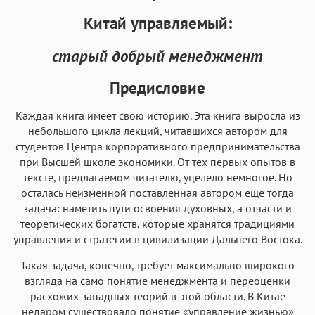
Roboto
Fira Sans
Garamond
Times
Китай управляемый:
Аа
Аа
Аа
Аа
Iowan
SF Serif
New York
San Francisco
старый добрый менеджмент
Аа
Аа
Аа
Аа
Предисловие
Helvetica Neue
Georgia
Arial
Times New Roman
Каждая книга имеет свою историю. Эта книга выросла из
Аа
Аа
Аа
Аа
небольшого цикла лекций, читавшихся автором для
Menlo
SF Mono
Courier
Courier New
студентов Центра корпоративного предпринимательства
при Высшей школе экономики. От тех первых опытов в
тексте, предлагаемом читателю, уцелело немногое. Но
осталась неизменной поставленная автором еще тогда
задача: наметить пути освоения духовных, а отчасти и
теоретических богатств, которые хранятся традициями
управления и стратегии в цивилизации Дальнего Востока.
Такая задача, конечно, требует максимально широкого
взгляда на само понятие менеджмента и переоценки
расхожих западных теорий в этой области. В Китае
недаром существовало понятие «управление жизнью»