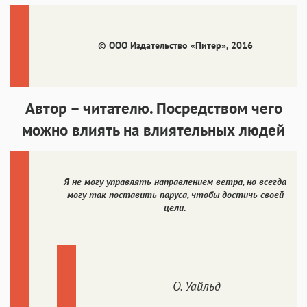
Аа
Аа
Аа
Аа
Menlo
SF Mono
Courier
Courier New
© ООО Издательство «Питер», 2016
Автор – читателю. Посредством чего
можно влиять на влиятельных людей
Я не могу управлять направлением ветра, но всегда
могу так поставить паруса, чтобы достичь своей
цели.
О. Уайльд