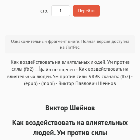
A
стр.
Перейти
Текст
Текст
Текст
Текст
Ознакомительный фрагмент книги. Полная версия доступна
на ЛитРес.
Как воздействовать на влиятельных людей. Ум против
силы (fb2)
-
Как воздействовать на
влиятельных людей. Ум против силы
989K
скачать:
(fb2)
-
Аа
Аа
Аа
Аа
(epub)
-
(mobi)
-
Виктор Павлович Шейнов
Roboto
Fira Sans
Garamond
Times
Аа
Аа
Аа
Аа
Виктор Шейнов
Iowan
SF Serif
New York
San Francisco
Аа
Аа
Аа
Аа
Как воздействовать на влиятельных
Helvetica Neue
Georgia
Arial
Times New Roman
людей. Ум против силы