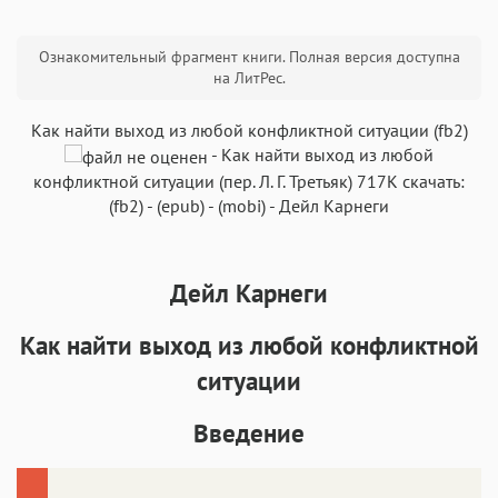
Текст
Текст
Текст
Текст
Ознакомительный фрагмент книги. Полная версия доступна
на ЛитРес.
Как найти выход из любой конфликтной ситуации (fb2)
-
Как найти выход из любой
конфликтной ситуации
(пер.
Л. Г. Третьяк
)
717K
скачать:
Аа
Аа
Аа
Аа
(fb2)
-
(epub)
-
(mobi)
-
Дейл Карнеги
Roboto
Fira Sans
Garamond
Times
Аа
Аа
Аа
Аа
Дейл Карнеги
Iowan
SF Serif
New York
San Francisco
Аа
Аа
Аа
Аа
Как найти выход из любой конфликтной
Helvetica Neue
Georgia
Arial
Times New Roman
ситуации
Аа
Аа
Аа
Аа
Введение
Menlo
SF Mono
Courier
Courier New