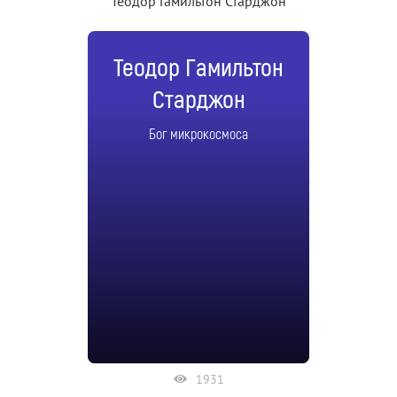
Теодор Гамильтон Старджон
Теодор Гамильтон
Старджон
Бог микрокосмоса
1931