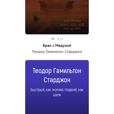
820
Брак с Медузой
Теодор Гамильтон Старджон
Теодор Гамильтон
Старджон
Быстрый, как молния, гладкий, как
шелк