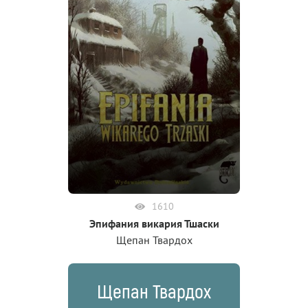
1610
Эпифания викария Тшаски
Щепан Твардох
Щепан Твардох