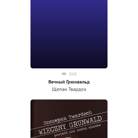
868
Вечный Грюнвальд
Щепан Твардох