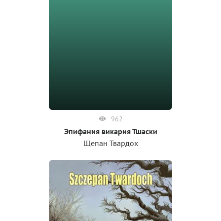
962
Эпифания викария Тшаски
Щепан Твардох