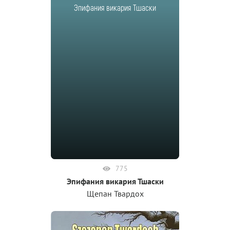
Эпифания викария Тшаски
775
Эпифания викария Тшаски
Щепан Твардох