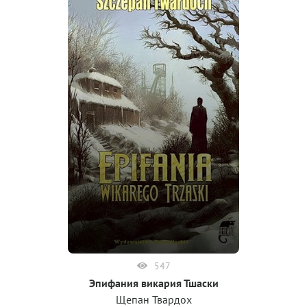
547
Эпифания викария Тшаски
Щепан Твардох