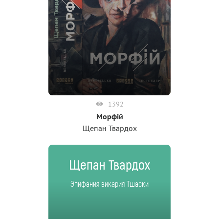
1392
Морфій
Щепан Твардох
Щепан Твардох
Эпифания викария Тшаски