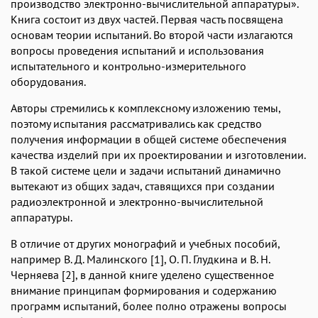
производство электронно-вычислительной аппара­туры».
Книга состоит из двух частей. Первая часть посвящена
основам теории испытаний. Во второй части излагаются
вопросы проведения испытаний и использования
испытательного и конт­рольно-измерительного
оборудования.
Авторы стремились к комплексному изложению темы,
поэтому испытания рассматривались как средство
получения информации в общей системе обеспечения
качества изделий при их проекти­ровании и изготовлении.
В такой системе цели и задачи испыта­ний динамично
вытекают из общих задач, ставящихся при созда­нии
радиоэлектронной и электронно-вычислительной
аппаратуры.
В отличие от других монографий и учебных пособий,
напри­мер В. Д. Малинского [1], О. П. Глудкина и В. Н.
Черняева [2], в данной книге уделено существенное
внимание принципам фор­мирования и содержанию
программ испытаний, более полно от­ражены вопросы