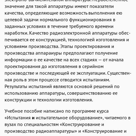
значение для такой аппаратуры имеют показатели
качества, опре­деляющие возможность выполнения ею
целевой задачи нормаль­ного функционирования в
заданных условиях в течение требуемого времени
наработки. Качество радиоэлектронной аппаратуры обес­
печивается ее конструкцией, технологией изготовления и
условия­ми производства. Этапы проектирования и
производства аппара­иуры предполагают получение
информации о ее качестве на всех стадиях — от начала
проектирования до изготовления в се­рийном
производстве и последующей ее эксплуатации. Существен­
ная роль в этом процессе отводится испытаниям.
Результаты ис­пытаний являются основой решений по
использованию аппарату­ры, совершенствованию ее
конструкции и технологии изготовления.
Учебное пособие написано по программе курса
«Испытания
и
испытательное оборудование», читаемого в
вузах по специально­стям «Конструирование и
производство радиоаппаратуры» и «Кон­струирование и