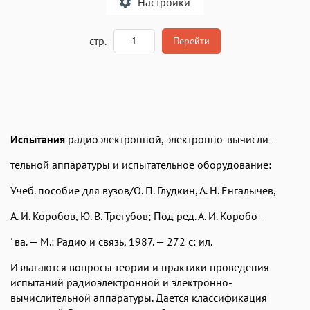
Настроики
A
стр.
Перейти
Текст
Текст
Текст
Текст
Испытания
радиоэлектронной, электронно-вычисли-
тельной аппаратуры и испытательное оборудование:
Учеб. пособие для вузов/О. П. Глудкин, А. Н. Енгалычев,
Аа
Аа
Аа
Аа
Roboto
Fira Sans
Garamond
Times
А. И. Коробов, Ю. В. Трегубов; Под ред. А. И. Коробо-
Аа
Аа
Аа
Аа
' ва. — М.: Радио и связь, 1987. — 272 с: ил.
Iowan
SF Serif
New York
San Francisco
Излагаются вопросы теории и практики проведения
Аа
Аа
Аа
Аа
испытаний радио­электронной и электронно-
вычислительной аппаратуры. Дается классификация
Helvetica Neue
Georgia
Arial
Times New Roman