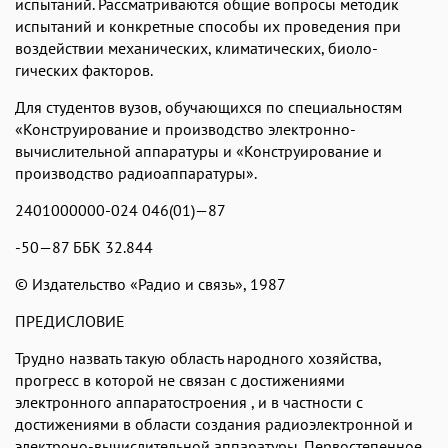
испытаний. Рассматриваются общие вопросы методик
Аа
Аа
Аа
Аа
испытаний и конкретные способы их проведения при
воздействии механических, климатических, биоло­
Menlo
SF Mono
Courier
Courier New
гических факторов.
Для студентов вузов, обучающихся по специальностям
«Конструирование и производство элект
ронно-
вычислительной аппаратуры
и «Конструирование и
производство радиоаппаратуры».
2401000000-024 046(01)—87
-50—87
ББК 32.84
4
© Издательство «Радио и связь», 1987
ПРЕДИСЛОВИЕ
Трудно назвать такую область народного хозяйства,
прогресс в которой не связан с достижениями
электронного аппаратостроения , и в частности с
достижениями в области создания радиоэлек­тронной и
электроно-вычислительной аппаратуры. Первостепенное