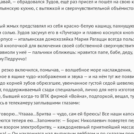
авай, — обрадовался Зудов, ещё раз присел и пошёл на свою 
льянскую кухню, с вытяжкой и сверхчувствительной объёмист
ый жмых представлял из себя красно-белую кашицу, пахнущу
и солью. Зудов засунул его в «Лучезар» и плавно коснулся кно
рпусе — итальянская домохозяйка Мария Рагацци всегда поль
ой кнопочкой для включения своей собственной сверхчувстви
равиоли у неё — пальчики оближешь: нравится папе, бабе, деду,
му Педруччо!
 резко включился, помычав, — волшебное море наслаждения,
ое в ящике чудо-изображения и звука — и на нём тут же появ
до корней зубов обрюзгшее, увенчанное густой седой шевелю
, поддерживаемый сзади специальной, лично для него изгото
е, бывшей когда-то ВПК фирмой «Война», подпоркой, вещал, т
ь в телекамеру заплывшими глазами:
 говорю…Чтаааа…Бритва — чудо, сам ей бреюсь! Все наши капс
ются теперя ею…Запомните: — Борис Николаевич повертел пе
м взором электробритву, — каждодневный приятнейший масса
а! — Он наклонился над выпуклым лейблом и по складам про