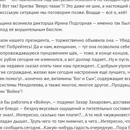
 Вот так! Бритва "Веерс-тааак"!! Это даже не шик, а настоящий 
иссськую ситуацию мы поговорим позже. Вощще — всё о, кей!
ьцина возникла дикторша Ирина Подгорная — именно так был
под её внушительным бюстом.
али нашего президента, — торжественно объявила она. — Убед
е! Побрейтесь! Да и нам, женщинам, — тут она позволила себе
сопровождавшуюся пунцовением щёк, — тоже, в конце концов, е
рс рубля сегодня не изменился, а вот доллар падает…Ну и пусть
как недавно сказал опять-таки наш президент…С добрым утро
гие сограждане, желаю вам сегодня настроения ещё лучшего, ч
нам помогут…конечно же, витамины "Бог и Сын", содержащие вс
системы Менделеева, а также многое, многое другое…Продук
и "Война"!
ся бы работать в «Войну», — подумал Захар Захарович, достава
ое блюдо — бездну вкусовых ощущений и питательных составит
е знал!.. Интересно, сколько там платят?… А то мой «жужуинвест
 ладан дышит…Труть чего-то там химичит, а чего…Интересно, чт
я сообщить сегодня…Какую-нибудь гадость очередную…Пора б