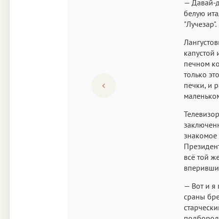
— Давай-д
белую ита
"Лучезар".
Лангустов
капустой 
печном ко
только эт
печки, и 
маленько
Телевизор
заключенн
знакомое 
Президент
всё той ж
вперившис
— Вот и я
сраны бре
старчески
подбородк