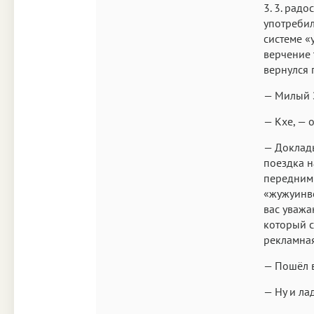
3. 3. рад
употребил
системе «
верчение 
вернулся 
— Милый З
— Кхе, — о
— Доклады
поездка н
передним 
«жужуинве
вас уважа
который 
рекламна
— Пошёл в
— Ну и ла