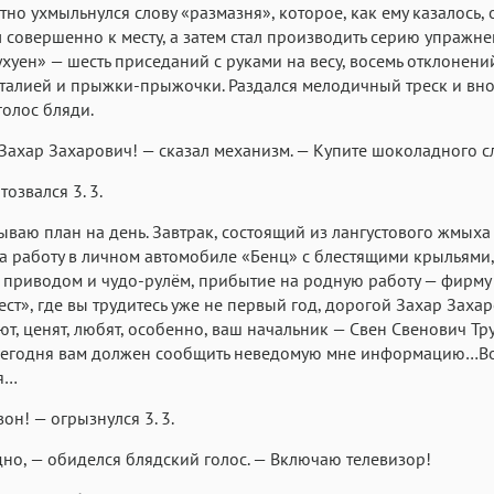
остно ухмыльнулся слову «размазня», которое, как ему казалось, 
 совершенно к месту, а затем стал производить серию упражн
ухуен» — шесть приседаний с руками на весу, восемь отклонений
талией и прыжки-прыжочки. Раздался мелодичный треск и вно
голос бляди.
ахар Захарович! — сказал механизм. — Купите шоколадного с
тозвался 3. 3.
ваю план на день. Завтрак, состоящий из лангустового жмыха 
а работу в личном автомобиле «Бенц» с блестящими крыльями,
приводом и чудо-рулём, прибытие на родную работу — фирму
ст», где вы трудитесь уже не первый год, дорогой Захар Захар
ют, ценят, любят, особенно, ваш начальник — Свен Свенович Тру
сегодня вам должен сообщить неведомую мне информацию…Вот
я…
он! — огрызнулся 3. 3.
дно, — обиделся блядский голос. — Включаю телевизор!