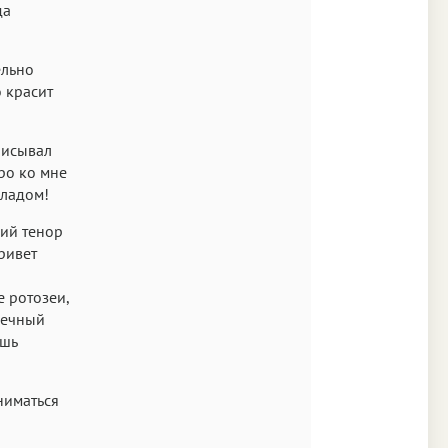
да
ельно
о красит
писывал
ро ко мне
оладом!
кий тенор
ривет
 ротозеи,
 вечный
ешь
ниматься