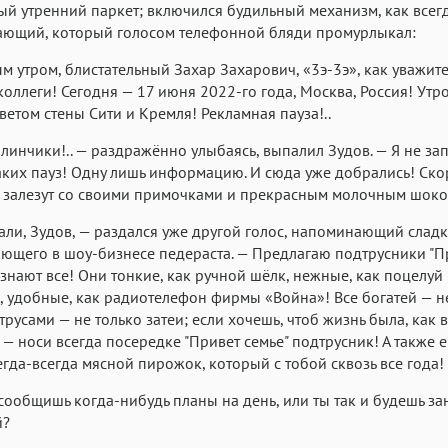
ый утренний паркет; включился будильный механизм, как всег
ающий, который голосом телефонной бляди промурлыкал:
м утром, блистательный Захар Захарович, «3э-3э», как уважит
 коллеги! Сегодня — 17 июня 2022-го года, Москва, Россия! Утр
етом стены Сити и Кремля! Рекламная пауза!..
блинчики!.. — раздражённо улыбаясь, выпалил Зудов. — Я не за
ких пауз! Одну лишь информацию. И сюда уже добрались! Ско
ы залезут со своими примочками и прекрасным молочным шок
али, Зудов, — раздался уже другой голос, напоминающий слад
ющего в шоу-бизнесе педераста. — Предлагаю подтрусники "П
х знают все! Они тонкие, как ручной шёлк, нежные, как поцелуй
 удобные, как радиотелефон фирмы «Война»! Все богатей — не
 трусами — не только затеи; если хочешь, чтоб жизнь была, как
 — носи всегда посередке "Привет семье" подтрусник! А также 
егда-всегда мясной пирожок, который с тобой сквозь все года!
сообщишь когда-нибудь планы на день, или ты так и будешь за
й?