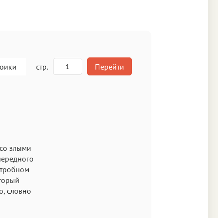
роики
стр.
Перейти
A
кст
 со злыми
очередного
утробном
оторый
о, словно
Аа