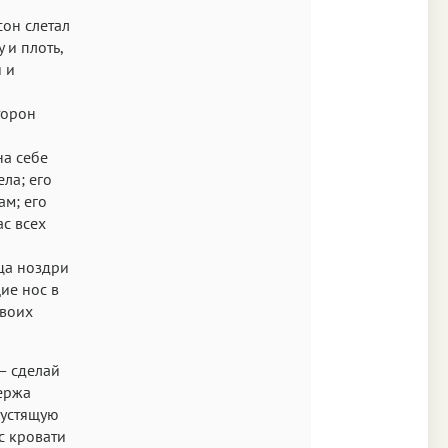
Times
сон слетал
Аа
 и плоть,
 и
New York
торон
Аа
s New Roman
а себе
Аа
ела; его
ам; его
SF Mono
ас всех
нца ноздри
ие нос в
своих
— сделай
держа
рустящую
с кровати