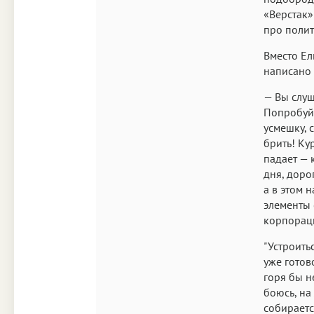
«Верстак»!
про полит
Вместо Ел
написано 
— Вы слуш
Попробуйт
усмешку, 
брить! Ку
падает — 
дня, доро
а в этом 
элементы 
корпораци
"Устроить
уже готов
горя бы н
боюсь, на
собираетс