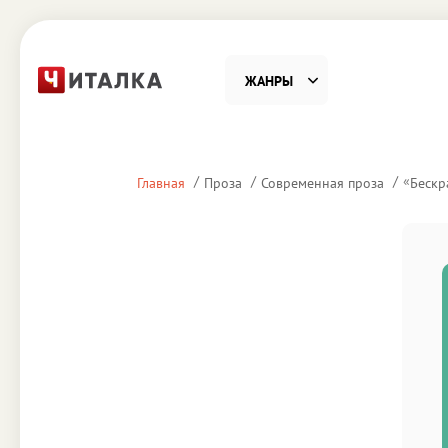
ЖАНРЫ
Фантастика
Детекти
«
Главная
Проза
Современная проза
Бескр
Приключения
Проза
Наука, Образование
Справоч
Религия и духовность
Поэзия
Юмор
Домово
Деловая литература
Старин