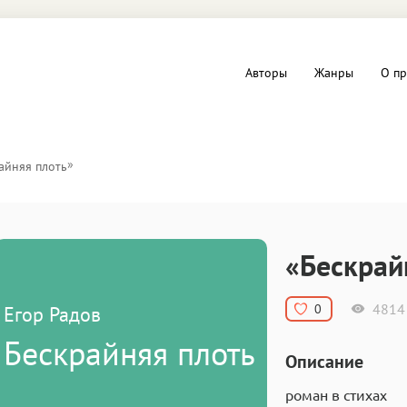
Авторы
Жанры
О пр
вы и Триллеры
Любовные романы
»
айняя плоть
Детское
ная литература
Документальная литератур
«Бескрай
Драматургия
4814
0
Егор Радов
дство
Компьютеры и Интернет
Бескрайняя плоть
Описание
ное
Фольклор
роман в стихах