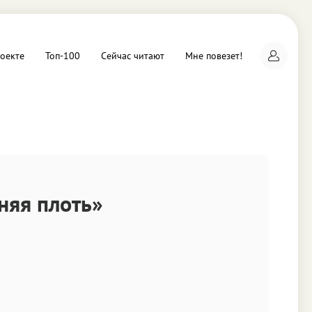
оекте
Топ-100
Сейчас читают
Мне повезет!
а
няя плоть»