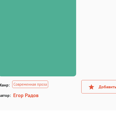
Современная проза
Жанр:
Добавить
Егор Радов
Автор: