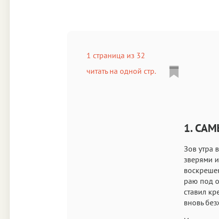
1 страница из 32
читать на одной стр.
1. СА
Зов утра 
зверями и
воскрешен
раю под о
ставил кр
вновь без