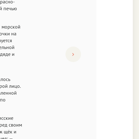
красно-
ой печью
ю морской
почки на
зуется
тельной
 дяде и
илось
рой лицо.
вленной
упо
исские
ред своим
ж щёк и
чел: —