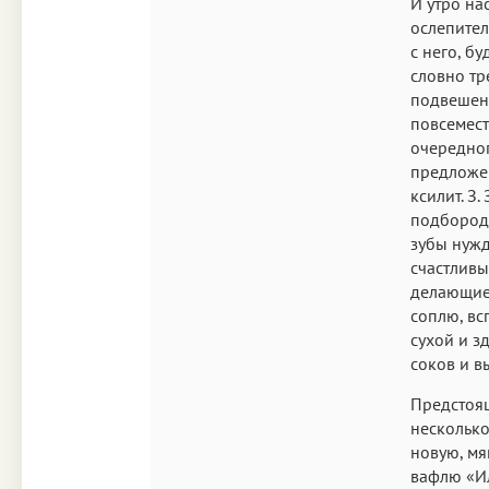
И утро на
ослепител
с него, б
словно тр
подвешенн
повсемест
очередно
предложен
ксилит. З
подбородо
зубы нужд
счастливы
делающие 
соплю, в
сухой и з
соков и в
Предстоящ
несколько
новую, мя
вафлю «Ил