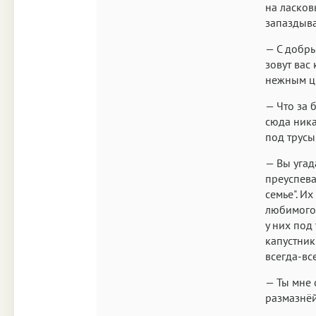
на ласков
запаздыв
— С добры
зовут вас
нежным цв
— Что за 
сюда ника
под трус
— Вы угад
преуспева
семье". И
любимого,
у них под
капустник
всегда-вс
— Ты мне 
размазнё