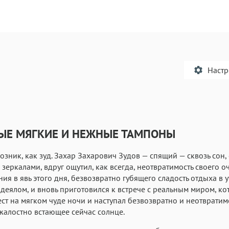
Наст
МЫЕ МЯГКИЕ И НЕЖНЫЕ ТАМПОНЫ
Текст
Текст
Текст
Те
возник, как зуд. Захар Захарович Зудов — спящий — сквозь сон,
 зеркалами, вдруг ощутил, как всегда, неотвратимость своего 
ия в явь этого дня, безвозвратно губящего сладость отдыха в 
деялом, и вновь приготовился к встрече с реальным миром, к
ест на мягком чуде ночи и наступал безвозвратно и неотвратим
жалостно встающее сейчас солнце.
Аа
Аа
Аа