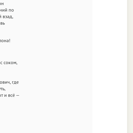
он
ений по
 взад,
вь
лона!
с соком,
ович, где
ть,
 и всё —