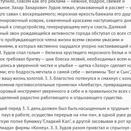
ступило, совсем как его реклама — нежное, бодрое, свежее и
Roboto
Fira Sans
Garamond
ьное. Захар Захарович Зудов лежал, упакованный в рассвет — 
Аа
Аа
удто саван с воскрешаемого; морозная яркость баюкала его душу
Аа
енировочный коврик, охваченный красками наступающего дня
Iowan
SF Serif
San Francisco
ый к спецустройству, генерирующему негу и сласть. Далекий
Аа
Аа
ный звон рождающейся активности города обступал со всех с
Аа
го пробуждающегося члена жизни всеми своими ужасами и
Helvetica Neue
Georgia
Arial
Time
иями, в которых явственно ощущался упорно настаивающий н
Аа
Аа
Аа
. З. Зудов спал голым — белизна хрустящего морозного белья и т
к требовал бритву — шик блеска лезвий, необходимых всем н
Menlo
Courier
Courier New
ались в уверенной чистке и улыбке — щетка «Зазор» сделает н
ми; его бодрость мечтала о самой себе — витамины "Бог и Сын",
вашу жизнь золотой. 3. 3. благостно потянулся и смахнул с ко
спомнив противосопельные примочки «Алебастр», превращающ
доровый инструмент уверенного в себе и в правильности всех 
ыделений радостно работающего и отдыхающего существа.
ий перед 3. 3. день должен был быть насыщенным и трудным 
 пауз в работе, осуществи перерыв на «пи-пи», в одной руке 
гкую попке бумажку "Сладкий Кал", а другой засовывая в рот х
иада» фирмы «Конец». З. З. Зудов разом привстал и спрыгнул 