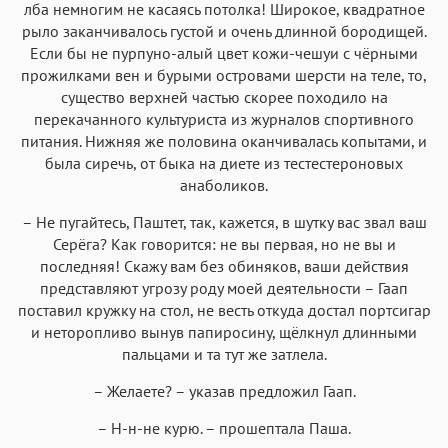
лба немногим не касаясь потолка! Широкое, квадратное
рыло заканчивалось густой и очень длинной бородищей.
Если бы не пурпуно-алый цвет кожи-чешуи с чёрными
прожилками вен и бурыми островами шерсти на теле, то,
существо верхней частью скорее походило на
перекачанного культуриста из журналов спортивного
питания. Нижняя же половина оканчивалась копытами, и
была сиречь, от быка на диете из тестестероновых
анаболиков.
– Не пугайтесь, Паштет, так, кажется, в шутку вас звал ваш
Серёга? Как говорится: не вы первая, но не вы и
последняя! Скажу вам без обиняков, ваши действия
представляют угрозу роду моей деятельности – Гаап
поставил кружку на стол, не весть откуда достал портсигар
и неторопливо вынув папиросину, щёлкнул длинными
пальцами и та тут же затлела.
– Желаете? – указав предложил Гаап.
– Н-н-не курю. – прошептала Паша.