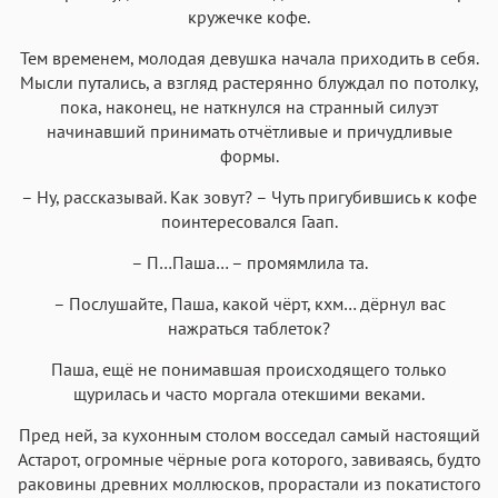
кружечке кофе.
Тем временем, молодая девушка начала приходить в себя.
Мысли путались, а взгляд растерянно блуждал по потолку,
пока, наконец, не наткнулся на странный силуэт
начинавший принимать отчётливые и причудливые
формы.
– Ну, рассказывай. Как зовут? – Чуть пригубившись к кофе
поинтересовался Гаап.
– П…Паша… – промямлила та.
– Послушайте, Паша, какой чёрт, кхм… дёрнул вас
нажраться таблеток?
Паша, ещё не понимавшая происходящего только
щурилась и часто моргала отекшими веками.
Пред ней, за кухонным столом восседал самый настоящий
Астарот, огромные чёрные рога которого, завиваясь, будто
раковины древних моллюсков, прорастали из покатистого