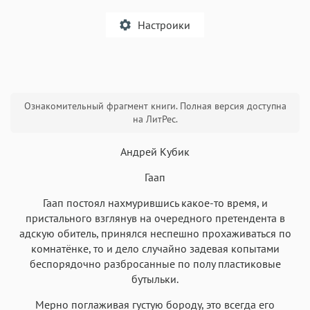
Настроики
A
Ознакомительный фрагмент книги. Полная версия доступна
Текст
Текст
Текст
Текст
на ЛитРес.
Андрей Кубик
Гаап
Гаап постоял нахмурившись какое-то время, и
Аа
Аа
Аа
Аа
пристального взглянув на очередного претендента в
адскую обитель, принялся неспешно прохаживаться по
Roboto
Fira Sans
Garamond
Times
комнатёнке, то и дело случайно задевая копытами
Аа
Аа
Аа
Аа
беспорядочно разбросанные по полу пластиковые
бутыльки.
Iowan
SF Serif
New York
San Francisco
Аа
Аа
Мерно поглаживая густую бороду, это всегда его
Аа
Аа