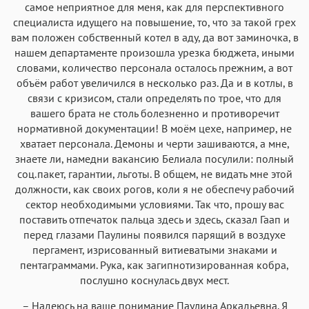
самое неприятное для меня, как для перспективного
специалиста идущего на повышение, то, что за такой грех
вам положен собственный котел в аду, да вот заминочка, в
нашем департаменте произошла урезка бюджета, иными
словами, количество персонала осталось прежним, а вот
объём работ увеличился в несколько раз. Да и в котлы, в
связи с кризисом, стали определять по трое, что для
вашего брата не столь болезненно и противоречит
нормативной документации! В моём цехе, например, не
хватает персонала. Демоны и черти зашиваются, а мне,
знаете ли, намедни вакансию Белиала посулили: полный
соц.пакет, гарантии, льготы. В общем, не видать мне этой
должности, как своих рогов, коли я не обеспечу рабочий
сектор необходимыми условиями. Так что, прошу вас
поставить отпечаток пальца здесь и здесь, сказал Гаап и
перед глазами Паулины появился парящий в воздухе
пергамент, изрисованный витиеватыми знаками и
пентаграммами. Рука, как загипнотизированная кобра,
послушно коснулась двух мест.
– Надеюсь на ваше понимание Паулина Аркадьевна. Я