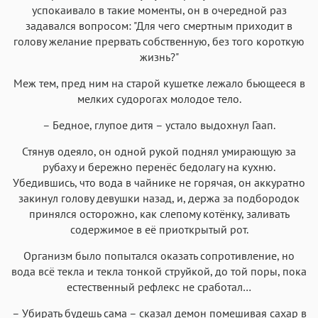
успокаивало в такие моменты, он в очередной раз
Helvetica Neue
Georgia
Arial
Times New Roman
задавался вопросом: "Для чего смертным приходит в
Аа
Аа
Аа
Аа
голову желание прервать собственную, без того короткую
жизнь?"
Menlo
SF Mono
Courier
Courier New
Меж тем, пред ним на старой кушетке лежало бьющееся в
мелких судорогах молодое тело.
– Бедное, глупое дитя – устало выдохнул Гаап.
Стянув одеяло, он одной рукой поднял умирающую за
рубаху и бережно перенёс бедолагу на кухню.
Убедившись, что вода в чайнике не горячая, он аккуратно
закинул голову девушки назад, и, держа за подбородок
принялся осторожно, как слепому котёнку, заливать
содержимое в её приоткрытый рот.
Организм было попытался оказать сопротивление, но
вода всё текла и текла тонкой струйкой, до той поры, пока
естественный рефлекс не сработал…
– Убирать будешь сама – сказал демон помешивая сахар в