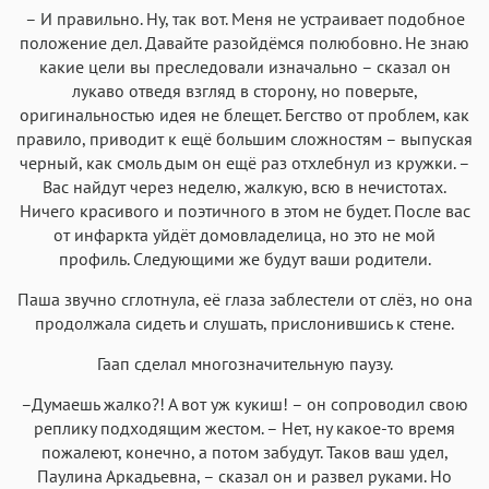
– И правильно. Ну, так вот. Меня не устраивает подобное
положение дел. Давайте разойдёмся полюбовно. Не знаю
какие цели вы преследовали изначально – сказал он
лукаво отведя взгляд в сторону, но поверьте,
оригинальностью идея не блещет. Бегство от проблем, как
правило, приводит к ещё большим сложностям – выпуская
черный, как смоль дым он ещё раз отхлебнул из кружки. –
Вас найдут через неделю, жалкую, всю в нечистотах.
Ничего красивого и поэтичного в этом не будет. После вас
от инфаркта уйдёт домовладелица, но это не мой
профиль. Следующими же будут ваши родители.
Паша звучно сглотнула, её глаза заблестели от слёз, но она
продолжала сидеть и слушать, прислонившись к стене.
Гаап сделал многозначительную паузу.
–Думаешь жалко?! А вот уж кукиш! – он сопроводил свою
реплику подходящим жестом. – Нет, ну какое-то время
пожалеют, конечно, а потом забудут. Таков ваш удел,
Паулина Аркадьевна, – сказал он и развел руками. Но