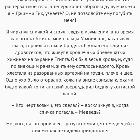
растерзал мое тело, а теперь хочет забрать и душу мою. Это
я – Джимми Тик, узнаете? О, не позволяйте ему погубить
меня!
Я чиркнул спичкой и стоял, глядя в изумлении, в то время
как огонь обжигал мои пальцы. У моих ног, закатывая
глаза, корчился в пыли бродяга. Я узнал его. Один из
дровосеков, что живут в крошечных бревенчатых
хижинах на окраине Египта. Он был весь в крови, и, судя
по зияющим ранам, жить ему осталось недолго. Кровь
хлестала из разорванных артерий на груди, плече и шее.
Одно ухо было оторвано, кожа на виске свисала клоками,
будто какой-то гигантский зверь ударил беднягу когтистой
лапой.
– Кто, черт возьми, это сделал? – воскликнул я, когда
спичка погасла. – Медведь?
Но, когда я это произнес, сразу вспомнил, что медведей в
этих местах не видели тридцать лет.