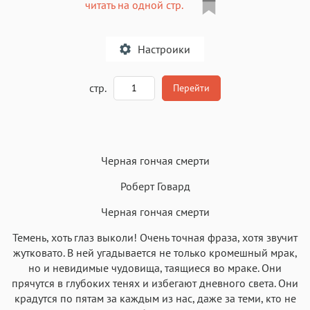
читать на одной стр.
Настроики
A
стр.
Перейти
Текст
Текст
Текст
Текст
Черная гончая смерти
Роберт Говард
Черная гончая смерти
Темень, хоть глаз выколи! Очень точная фраза, хотя звучит
Аа
Аа
Аа
Аа
жутковато. В ней угадывается не только кромешный мрак,
Roboto
Fira Sans
Garamond
Times
но и невидимые чудовища, таящиеся во мраке. Они
Аа
Аа
Аа
прячутся в глубоких тенях и избегают дневного света. Они
Аа
крадутся по пятам за каждым из нас, даже за теми, кто не
Iowan
SF Serif
New York
San Francisco