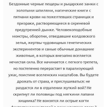
Бездонные черные пещеры и рыцарские замки с
золотыми шпилями, магические книги с
пятнами крови на пожелтевших страницах и
призраки, растворяющиеся в сиреневой
предутренней дымке. Человекоподобные
монстры, оборотни, отведавшие колдовского
зелья, жертвы чудовищных генетических
экспериментов и самые обычные домашние
животные, в которых внезапно вселяется
нечистая сила. Все начинается с легкого трепета,
но постепенно перерастает в парализующий
ужас, поистине вселенских масштабов. Вы будете
дрожать от страха, и прислушиваться: не
раздастся ли в отдалении жуткий вой? Не
скрипнут ли половицы под мягкими лапами
хищника? Не вонзятся ли острые когти
фантастических тварей в вашу хлипкую дверь?