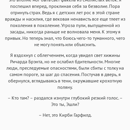
поспешил вперед, проклиная себя за безволие. Пора
отринуть страх. Ведь я с детских лет рос в этой стране
вражды и насилия, где вековая ненависть все еще тлеет из
поколения в поколение. Угроза пули, выпущенной из
засады, никогда раньше не волновала меня. К этому я
привык. Но теперь знал, что боюсь чего-то туманного, чего
не могу понять или объяснить.
Я вздохнул с облегчением, когда увидел свет хижины
Ричарда Брэнта, но не ослабил бдительности. Многие
люди, преследуемые опасностями, были сбиты с толку на
самом пороге, за шаг до спасения. Постучав в дверь, я
обернулся, вглядываясь в тени, окружавшие крохотную
поляну.
– Кто там? – раздался изнутри глубокий резкий голос. –
Это ты, Эшли?
– Нет, это Кирби Гарфилд.