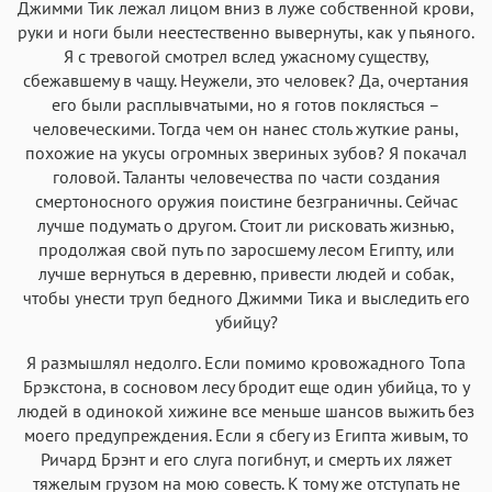
Джимми Тик лежал лицом вниз в луже собственной крови,
руки и ноги были неестественно вывернуты, как у пьяного.
Я с тревогой смотрел вслед ужасному существу,
сбежавшему в чащу. Неужели, это человек? Да, очертания
его были расплывчатыми, но я готов поклясться –
человеческими. Тогда чем он нанес столь жуткие раны,
похожие на укусы огромных звериных зубов? Я покачал
головой. Таланты человечества по части создания
смертоносного оружия поистине безграничны. Сейчас
лучше подумать о другом. Стоит ли рисковать жизнью,
продолжая свой путь по заросшему лесом Египту, или
лучше вернуться в деревню, привести людей и собак,
чтобы унести труп бедного Джимми Тика и выследить его
убийцу?
Я размышлял недолго. Если помимо кровожадного Топа
Брэкстона, в сосновом лесу бродит еще один убийца, то у
людей в одинокой хижине все меньше шансов выжить без
моего предупреждения. Если я сбегу из Египта живым, то
Ричард Брэнт и его слуга погибнут, и смерть их ляжет
тяжелым грузом на мою совесть. К тому же отступать не