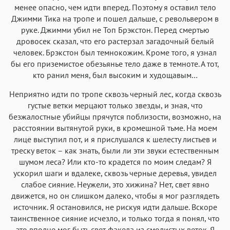
менее опасно, чем идти вперед. Поэтому я оставил тело
Джимми Тика на тропе и пошел дальше, с револьвером в
руке. Джимми убил не Топ Брэкстон. Перед смертью
дровосек сказал, что его растерзал загадочный белый
человек. Брэкстон был темнокожим. Кроме того, я узнал
бы его приземистое обезьянье тело даже в темноте. А тот,
кто ранил меня, был высоким и худощавым…
Неприятно идти по тропе сквозь черный лес, когда сквозь
густые ветки мерцают только звезды, и зная, что
безжалостные убийцы прячутся поблизости, возможно, на
расстоянии вытянутой руки, в кромешной тьме. На моем
лице выступил пот, и я прислушался к шелесту листьев и
треску веток – как знать, были ли эти звуки естественным
шумом леса? Или кто-то крадется по моим следам? Я
ускорил шаги и вдалеке, сквозь черные деревья, увидел
слабое сияние. Неужели, это хижина? Нет, свет явно
движется, но он слишком далеко, чтобы я мог разглядеть
источник. Я остановился, не рискуя идти дальше. Вскоре
таинственное сияние исчезло, и только тогда я понял, что
это вполне мог быть свет факела из смолистых веток. Я