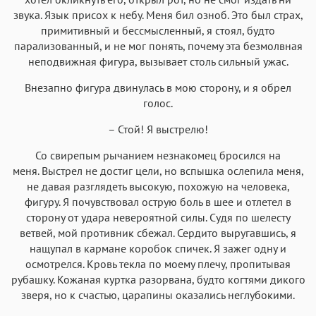
звука. Язык присох к небу. Меня бил озноб. Это был страх,
примитивный и бессмысленный, я стоял, будто
парализованный, и не мог понять, почему эта безмолвная
неподвижная фигура, вызывает столь сильный ужас.
Внезапно фигура двинулась в мою сторону, и я обрел
голос.
– Стой! Я выстрелю!
Со свирепым рычанием незнакомец бросился на
меня. Выстрел не достиг цели, но вспышка ослепила меня,
не давая разглядеть высокую, похожую на человека,
фигуру. Я почувствовал острую боль в шее и отлетел в
сторону от удара невероятной силы. Судя по шелесту
ветвей, мой противник сбежал. Сердито выругавшись, я
нащупал в кармане коробок спичек. Я зажег одну и
осмотрелся. Кровь текла по моему плечу, пропитывая
рубашку. Кожаная куртка разорвана, будто когтями дикого
зверя, но к счастью, царапины оказались неглубокими.