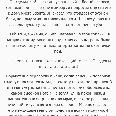
– Он сделал это! – всхлипнул раненый. – Белый человек,
который пришел ко мне в хибару и попросил отвести его
к дому миста Брэнта. Он сказал, что страдает от зубной
боли, поэтому замотал голову платком. Но в лесу повязка
соскользнула, я увидел лицо – за это он меня и убил…
– Объясни, Джимми, он что, натравил на тебя собак? – я
нагнулся к нему, зажигая новую спичку. Ну да, раны были
такими же, как у животных, которых загрызли охотничьи
псы.
– Нет, миста, – прохныкал затихающий голос. – Он сделал
это са-а-а-а-а-а-а-ам!
Бормотание переросло в крик, когда раненый повернул
голову и посмотрел назад, в темноту, из которой пришел. В
этот миг смерть настигла несчастного, крик оборвался на
самой высокой ноте. Я не взглянул на покойника, я
напряженно всматривался во мрак, и вскоре различил
нечеткий силуэт в пяти ярдах от тропы. Мне показалось,
что между деревьев стоит худой и высокий мужчина. Я
хотел окликнуть его, открыл рот, но не смог издать ни