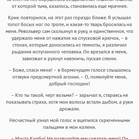
от которой тьма, казалось, становилась еще мрачнее.
Крик повторился, на этот раз гораздо ближе. Я услышал
топот босых ног по тропе, и какая-то тварь бросилась на
меня. Револьвер сам скользнул в руку, и единственное, что
удержало меня от нажатия на спусковой крючок, – в
стонах, которые доносились из темноты, я различил
рыдания испуганного человека. Он врезался в меня,
завизжал и рухнул навзничь, пуская слюни.
– Боже, спаси меня! – в бормочущем голосе слышались
отзвуки предсмертной агонии. – О, помилуйте меня,
добрый господин!
– Кто ты такой, черт возьми? – зарычал я, стараясь не
показывать страха, хотя мои волосы встали дыбом, а руки
дрожали.
Несчастный узнал мой голос и вцепился скрюченными
пальцами в мои колени.
– Миста Кирби! Не позволяйте ему схватить меня! Он