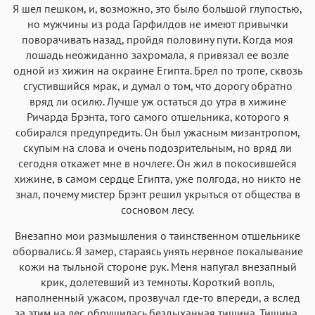
Я шел пешком, и, возможно, это было большой глупостью,
но мужчины из рода Гарфилдов не имеют привычки
поворачивать назад, пройдя половину пути. Когда моя
лошадь неожиданно захромала, я привязал ее возле
одной из хижин на окраине Египта. Брел по тропе, сквозь
сгустившийся мрак, и думал о том, что дорогу обратно
вряд ли осилю. Лучше уж остаться до утра в хижине
Ричарда Брэнта, того самого отшельника, которого я
собирался предупредить. Он был ужасным мизантропом,
скупым на слова и очень подозрительным, но вряд ли
сегодня откажет мне в ночлеге. Он жил в покосившейся
хижине, в самом сердце Египта, уже полгода, но никто не
знал, почему мистер Брэнт решил укрыться от общества в
сосновом лесу.
Внезапно мои размышления о таинственном отшельнике
оборвались. Я замер, стараясь унять нервное покалывание
кожи на тыльной стороне рук. Меня напугал внезапный
крик, долетевший из темноты. Короткий вопль,
наполненный ужасом, прозвучал где-то впереди, а вслед
за этим на лес обрушилась бездыханная тишина. Тишина,