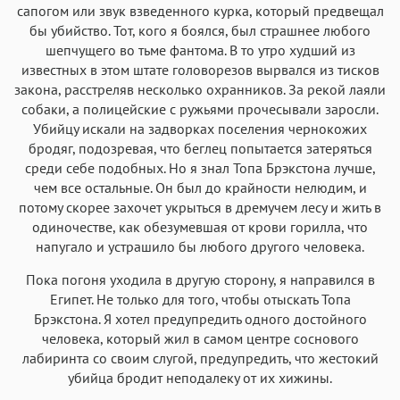
сапогом или звук взведенного курка, который предвещал
бы убийство. Тот, кого я боялся, был страшнее любого
шепчущего во тьме фантома. В то утро худший из
известных в этом штате головорезов вырвался из тисков
закона, расстреляв несколько охранников. За рекой лаяли
собаки, а полицейские с ружьями прочесывали заросли.
Убийцу искали на задворках поселения чернокожих
бродяг, подозревая, что беглец попытается затеряться
среди себе подобных. Но я знал Топа Брэкстона лучше,
чем все остальные. Он был до крайности нелюдим, и
потому скорее захочет укрыться в дремучем лесу и жить в
одиночестве, как обезумевшая от крови горилла, что
напугало и устрашило бы любого другого человека.
Пока погоня уходила в другую сторону, я направился в
Египет. Не только для того, чтобы отыскать Топа
Брэкстона. Я хотел предупредить одного достойного
человека, который жил в самом центре соснового
лабиринта со своим слугой, предупредить, что жестокий
убийца бродит неподалеку от их хижины.