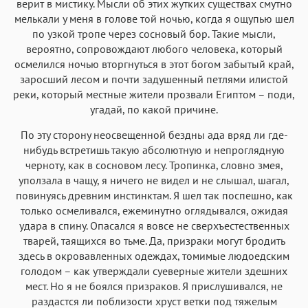
верит в мистику. Мысли об этих жутких существах смутно
Аа
Аа
мелькали у меня в голове той ночью, когда я ощупью шел
Аа
Аа
по узкой тропе через сосновый бор. Такие мысли,
Helvetica Neue
Georgia
Arial
Times New Roman
вероятно, сопровождают любого человека, который
Аа
Аа
Аа
Аа
осмелился ночью вторгнуться в этот богом забытый край,
заросший лесом и почти задушенный петлями илистой
Menlo
SF Mono
Courier
Courier New
реки, который местные жители прозвали Египтом – поди,
угадай, по какой причине.
По эту сторону неосвещенной бездны ада вряд ли где-
нибудь встретишь такую абсолютную и непроглядную
черноту, как в сосновом лесу. Тропинка, словно змея,
уползала в чащу, я ничего не видел и не слышал, шагал,
повинуясь древним инстинктам. Я шел так поспешно, как
только осмеливался, ежеминутно оглядывался, ожидая
удара в спину. Опасался я вовсе не сверхъестественных
тварей, таящихся во тьме. Да, призраки могут бродить
здесь в окровавленных одеждах, томимые людоедским
голодом – как утверждали суеверные жители здешних
мест. Но я не боялся призраков. Я прислушивался, не
раздастся ли поблизости хруст ветки под тяжелым