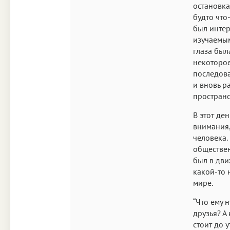
остановка
будто что
был интер
изучаемым
глаза был
некоторое
последова
и вновь р
пространс
В этот де
внимания,
человека.
обществен
был в дви
какой-то 
мире.
“Что ему 
друзья? А
стоит до 