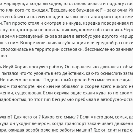
х маршрута, а когда выходил, то останавливался и подолгу стоя
-то или кого-то ожидая. “Бесцельное блуждание!” – заключил Ии
есен объект и посему он один раз вышел с автотранспорта вме
. Тип просто стоял и смотрел в никуда, изредка поворачивая го
а пустота, которая непонятна никому, кроме собственника. Чер
 время исследуемый снова зашел в автобус уже другого маршр
л за ним. Вскоре молчаливая субстанция в очередной раз пок
асположилась на территории остановки, бессмысленно занима
тво.
нь Ииуй Хорив прогулял работу. Он параллельно двигался с объ
 пытался что-то уловить в его действиях, как-то осмыслить заг
 Но ничего не понял. Подопытный просто бессмысленно ездил 
ном транспорте, ни с кем не общался и скорее всего никого н
жении, существовал. Если окружающие ехали куда-то по своим
надобностью, то этот тип бесцельно пребывал в автобусно-ос
нужно? Для чего он? Каков его смысл? Если у него дом, семья, де
 куда он уходит вечером, когда транспорт заканчивает движен
утра, ожидая возобновление работы машин? Где он спит и где ес