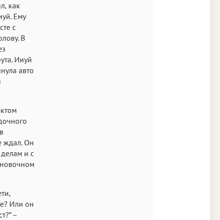
л, как
уй. Ему
сте с
лову. В
ез
ута. Ииуй
инула авто
я
ектом
адочного
в
е ждал. Он
 делам и с
тановочном
ти,
ие? Или он
т?” –