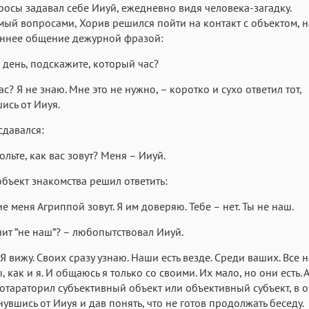
росы задавал себе Ииуй, ежедневно видя человека-загадку.
ый вопросами, Хорив решился пойти на контакт с объектом, н
оннее общение дежурной фразой:
день, подскажите, который час?
с? Я не знаю. Мне это не нужно, – коротко и сухо ответил тот,
ись от Ииуя.
сдавался:
ольте, как вас зовут? Меня – Ииуй.
бъект знакомства решил ответить:
е меня Агриппой зовут. Я им доверяю. Тебе – нет. Ты не наш.
чит ”не наш”? – любопытствовал Ииуй.
 Я вижу. Своих сразу узнаю. Наши есть везде. Среди ваших. Все 
 как и я. И общаюсь я только со своими. Их мало, но они есть. А
тараторил субъективный объект или объективный субъект, в 
нувшись от Ииуя и дав понять, что не готов продолжать беседу.