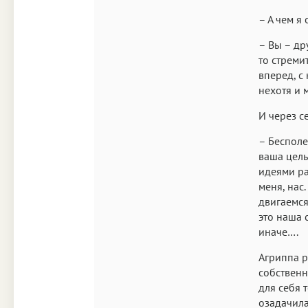
– А чем я
– Вы – др
то стремит
вперед, с
нехотя и 
И через с
– Бесполе
ваша цель
идеями ра
меня, нас
двигаемся
это наша 
иначе….
Агриппа р
собственн
для себя 
озадачила