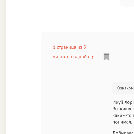
1 страница из 5
читать на одной стр.
Ознакоми
Ииуй Хори
Выполнял 
каким-то 
понимал.
Добирался