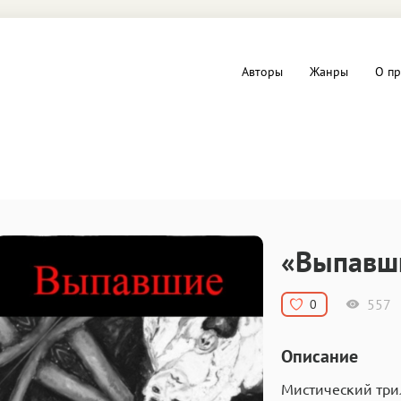
Авторы
Жанры
О пр
вы и Триллеры
Любовные романы
Детское
ная литература
Документальная литератур
«Выпавш
Драматургия
557
0
дство
Компьютеры и Интернет
Описание
ное
Фольклор
Мистический три