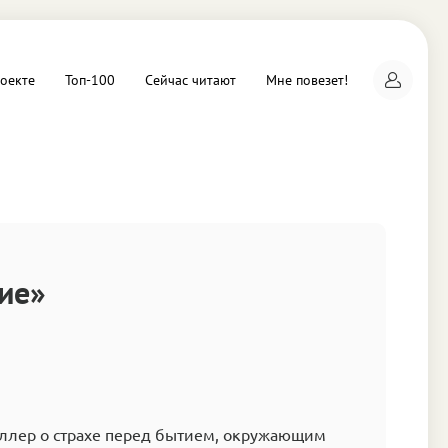
оекте
Топ-100
Сейчас читают
Мне повезет!
а
ие»
ллер о страхе перед бытием, окружающим