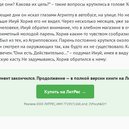
Где они? Какова их цель?” – такие вопросы крутились в голове 
ющие дни он искал глазами Агриппу в автобусе, на улице. Но 
льше Ииуй Хорив его не видел. Через несколько месяцев, уже з
человеке, Ииуй обратил внимание, что в хлебном магазине в 
риметный молодой парень. Хорив каким-то чувством сообразил,
был из тех, из Агрипповских. Парень постоянно крутился окол
и смотрел на окружающих так, как будто их не существовало. К
 вечен. ”Они есть. Действительно…” – подумал Ииуй, имея в виду
кую касту. Не задумываясь, Хорив обратился к нему:
мент закончился. Продолжение — в полной версии книги на Л
Купить на ЛитРес →
Реклама. ООО ЛИТРЕС, ИНН 7719571260, erid: 2VfnxyNkZrY