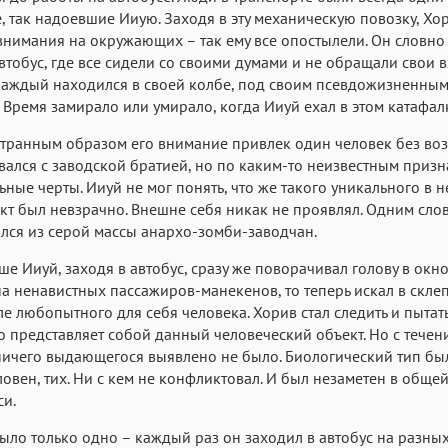
, так надоевшие Ииую. Заходя в эту механическую повозку, Хо
Аа
Аа
Аа
нимания на окружающих – так ему все опостылели. Он словно
Roboto
Fira Sans
Garamond
втобус, где все сидели со своими думами и не обращали свои 
Каждый находился в своей колбе, под своим псевдожизненным
Аа
Аа
Аа
 Время замирало или умирало, когда Ииуй ехал в этом катафал
Iowan
SF Serif
San Francisco
странным образом его внимание привлек один человек без воз
Аа
Аа
Аа
ивался с заводской братией, но по каким-то неизвестным приз
ьные черты. Ииуй не мог понять, что же такого уникального в н
Helvetica Neue
Georgia
Arial
Time
кт был невзрачно. Внешне себя никак не проявлял. Одним сло
Аа
Аа
Аа
лся из серой массы анархо-зомби-заводчан.
Menlo
Courier
Courier New
ше Ииуй, заходя в автобус, сразу же поворачивал голову в окно
на ненавистных пассажиров-манекенов, то теперь искал в скле
е любопытного для себя человека. Хорив стал следить и пытат
то представляет собой данный человеческий объект. Но с течен
ичего выдающегося выявлено не было. Биологический тип бы
овен, тих. Ни с кем не конфликтовал. И был незаметен в обще
и.
ыло только одно – каждый раз он заходил в автобус на разны