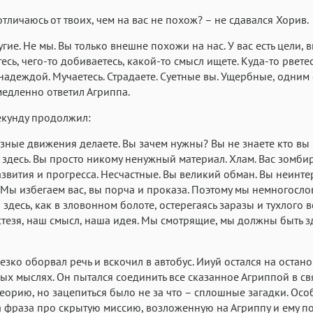
 отличаюсь от твоих, чем на вас не похож? – не сдавался Хорив.
угие. Не мы. Вы только внешне похожи на нас. У вас есть цели, в
есь, чего-то добиваетесь, какой-то смысл ищете. Куда-то рветес
 надеждой. Мучаетесь. Страдаете. Суетные вы. Ущербные, одним 
медленно ответил Агриппа.
екунду продолжил:
зные движения делаете. Вы зачем нужны? Вы не знаете кто вы 
 здесь. Вы просто никому ненужный материал. Хлам. Вас зомби
звития и прогресса. Несчастные. Вы великий обман. Вы неинт
. Мы избегаем вас, вы порча и проказа. Поэтому мы немногосл
 здесь, как в зловонном болоте, остерегаясь заразы и тухлого в
стезя, наш смысл, наша идея. Мы смотрящие, мы должны быть зд
езко оборвал речь и вскочил в автобус. Ииуй остался на остано
ых мыслях. Он пытался соединить все сказанное Агриппой в с
теорию, но зацепиться было не за что – сплошные загадки. Ос
 фраза про скрытую миссию, возложенную на Агриппу и ему п