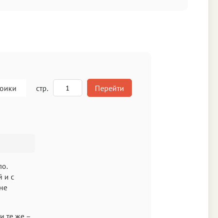
роики
стр.
Перейти
A
кст
ло.
 и с
не
и те же –