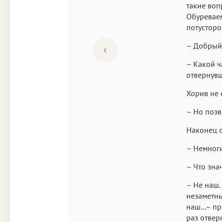
такие воп
Обуреваем
потустор
– Добрый 
– Какой ча
отвернувш
Хорив не 
– Но позв
Наконец о
– Немноги
– Что зна
– Не наш.
незаметны,
наш…– про
раз отвер