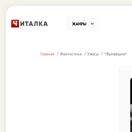
ЖАНРЫ
Фантастика
Детекти
«
»
Главная
Фантастика
Ужасы
Выпавшие
Приключения
Проза
Наука, Образование
Справоч
Религия и духовность
Поэзия
Юмор
Домово
Деловая литература
Старин