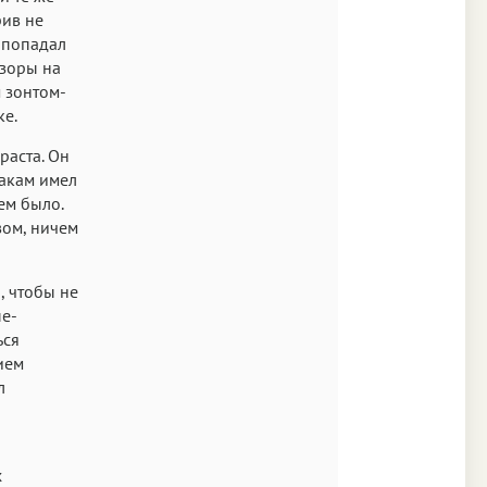
рив не
Аа
 попадал
Times
взоры на
 зонтом-
Аа
ке.
New York
раста. Он
Аа
накам имел
ем было.
s New Roman
вом, ничем
Аа
SF Mono
, чтобы не
пе-
ься
ием
л
й
х