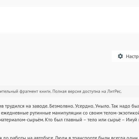
Наст
тельный фрагмент книги. Полная версия доступна на ЛитРес.
Текст
Текст
Текст
Те
в трудился на заводе. Безмолвно. Усердно. Уныло. Так надо бы
ежедневные рутинные манипуляции со своим телом-экзотикой
материалом-сырьём. Кто был главный – тело или сырьё – Ииуй 
 до работы на автобусе. Люди в транспорте были всегда одни 