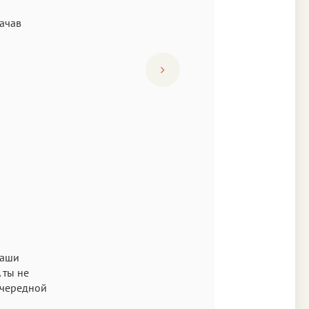
ачав
наши
 ты не
очередной