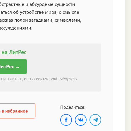
бстрактные и абсурдные сущности
аться об устройстве мира, о смысле
ассказ полон загадками, символами,
ассуждениями.
 на ЛитРес
ЛитРес →
 ООО ЛИТРЕС, ИНН 7719571260, erid: 2VfnxyNkZrY
Поделиться:
 в избранное