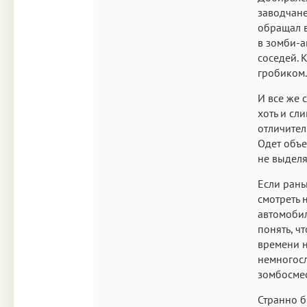
заводчане
обращал в
в зомби-а
соседей. 
гробиком.
И все же 
хоть и сл
отличител
Одет объе
не выделя
Если рань
смотреть 
автомобил
понять, ч
времени н
немногосл
зомбосмес
Странно б