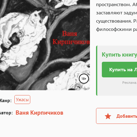
пространством. А
заставляют задум
существования. Р
философскими р
Купить книгу
Купить на 
Реклама.
Ужасы
Жанр:
Ваня Кирпичиков
Автор:
Добавить