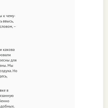
ы к чему-
ь ввысь,
словом, –
и какова
ровали
ересны для
овны. Мы
оздуха. Но
есь,
вке в
вязанную
обенно
одобных.