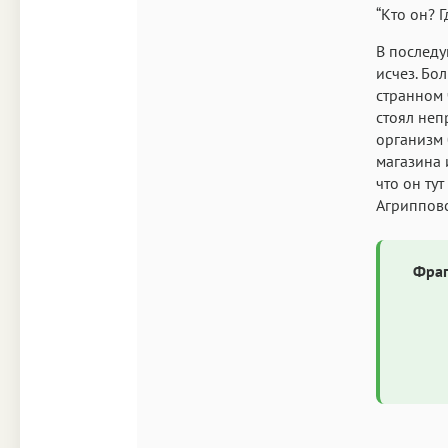
“Кто он? 
В последу
исчез. Бо
странном 
стоял неп
организм 
магазина 
что он тут
Агрипповс
Фраг