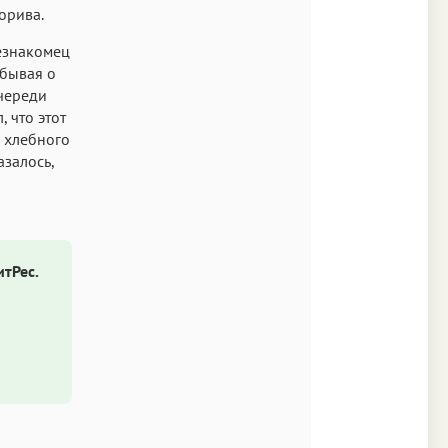
Хорива.
незнакомец
абывая о
очереди
 что этот
о хлебного
азалось,
итРес.