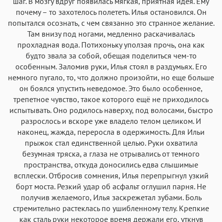
шаг. В мозгу вдруг появилась мягкая, приятная идея. Ему
почему – то захотелось полететь. Илья остановился. Он
попытался осознать, с чем связанно это странное желание.
Там внизу под ногами, медленно раскачивалась
прохладная вода. Потихоньку уползая прочь, она как
будто звала за собой, обещая поделиться чем-то
особенным. Заломив руки, Илья стоял в раздумьях. Его
немного пугало, то, что должно произойти, но еще больше
он боялся упустить неведомое. Это было особенное,
трепетное чувство, такое которого ещё не приходилось
испытывать. Оно родилось наверху, под волосами, быстро
разрослось и вскоре уже владело телом целиком. И
наконец, жажда, переросла в одержимость. Для Ильи
прыжок стал единственной целью. Руки охватила
безумная тряска, а глаза не отрывались от темного
пространства, откуда доносились едва слышимые
всплески. Отбросив сомнения, Илья перепрыгнул узкий
борт моста. Резкий удар об асфальт оглушил парня. Не
получив желаемого, Илья заскрежетал зубами. Боль
стремительно растеклась по ушибленному телу. Крепкие
как сталь руки некоторое время держали его, уткнув