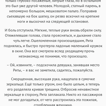
только глубоко посаженые, хитрые глаза, но в остальном
это был уже другой человек. Молодой, статный парень, в
непомерно большом, мешковатом пальто. Поправив
съехавшую на бок шапку, он резво вскочил на крепкие
ноги и выскочил на следующей остановке.
И боль отступила. Мягкие, теплые руки вновь обрели силу.
Отяжелевшая голова, стала проясняться, и дыхание стало
чуть легче. Ошеломленная произошедшим, Рита
поднялась, и быстро протерла ладонью маленький кружок
в окне. Она все смотрела вслед уходящему прочь
незнакомцу, не понимая, что произошло.
– Ой, извините, – подскочила девушка, занявшая место
Риты, – я вас не заметила, садитесь, пожалуйста.
Сморщенная, высохшая рука, нащупала в сумочке
зеркальце. Ещё только утром, оно было целым, а теперь
его разделяла кривая трещина. Отбросив ненавистное
зеркальце в сторону, Рита заплакала. Никто из пассажиров
не мог догадаться, от чего расстроилась эта пожилая,
сгорбленная женщина.