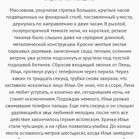
Массивная, узорчатая стрелка больших, круглых часов
подвешенных на фонарный столб, поставленный у моста,
дернулась по направлению к двум часам. В рыхлой,
полупрозрачной темноте ночи, их короткое, резкое
тиканье было слышно даже на середине длинной,
металлической конструкции. Красно-желтые листья
парковых деревьев, занесенные сюда, теплым, осенним
ветром, уже успели подсохнуть и хрустели под толстой
подошвой ботинок. Сбросив входящий звонок от Лены,
Илья, протянул руку с телефоном через перила. Через
каких-то тридцать секунд, трубка снова заорала, что
заставило исказиться лицо Ильи. Он знал, что в ссоре, Лена
не любит уступать, и конечно же, сегодняшняя ночь, не
станет исключением. Подождав немного, Илья разжал
сжимавшие телефон пальцы. Еще пять секунд и он слышал
удаляющийся звук любимой мелодии, после чего все
действие закончилось глухим всплеском. Зрачки Ильи
стали чуть шире, а на губах появилась улыбка. До конца
моста оставалось метров шестьдесят, когда Илья замедлил