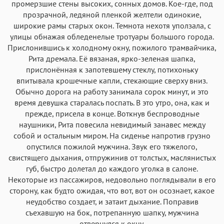
Аа
Аа
Аа
Аа
промерзшие стены высоких, сонных домов. Кое-где, под
прозрачной, ледяной пленкой желтели одинокие,
Roboto
Fira Sans
Garamond
Times
широкие рамы старых окон. Темнота нехотя уползала, с
Аа
Аа
Аа
Аа
улицы обнажая обледенелые тротуары большого города.
Прислонившись к холодному окну, пожилого трамвайчика,
Iowan
SF Serif
New York
San Francisco
Рита дремала. Её вязаная, ярко-зеленая шапка,
Аа
Аа
Аа
Аа
прислонённая к запотевшему стеклу, потихоньку
впитывала крошечные капли, стекающие сверху вниз.
Helvetica Neue
Georgia
Arial
Times New Roman
Обычно дорога на работу занимала сорок минут, и это
Аа
Аа
Аа
Аа
время девушка старалась поспать. В это утро, она, как и
Menlo
SF Mono
Courier
прежде, присела в конце. Воткнув беспроводные
Courier New
наушники, Рита повесила невидимый занавес между
собой и остальным миром. На сиденье напротив грузно
опустился пожилой мужчина. Звук его тяжелого,
свистящего дыхания, отпружинив от толстых, маслянистых
губ, быстро долетал до каждого уголка в салоне.
Некоторые из пассажиров, недовольно поглядывали в его
сторону, как будто ожидая, что вот, вот он осознает, какое
неудобство создает, и затаит дыхание. Поправив
съехавшую на бок, потрепанную шапку, мужчина
отвернулся к окну.