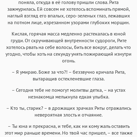
поняла, откуда в её голову пришли слова. Рита
зажмурилась. Ей совсем не хотелось вспоминать прямой,
наглый взгляд его впалых, серо-зеленых глаз, лежавших
на потном лице, изрезанном узорами глубоких морщин.
Кислая, горячая масса медленно растекалась в юной
груди. От скручивающей внутренности судороги, Рите
хотелось рвать на себе волосы, бить все вокруг, делать что
угодно, чтобы хоть на секунду унять пожирающий изнутри
огонь.
– Я умираю. Боже за что?! – беззвучно кричала Рита,
вытаращив остекленевшие глаза.
– Сегодня тебе не помогут молитвы детка, – на устах
незнакомца мелькнула едкая улыбка.
– Кто ты, старик? – в дрожащих зрачках Риты отражались
невероятная злость и отчаяние.
– Ты юна и прекрасна, и тебе, как ни кому жаль оставить
этот мир раньше времени. Но твой час пришел, – все также