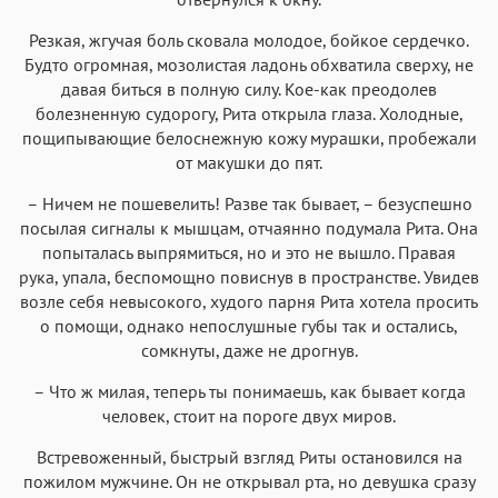
Резкая, жгучая боль сковала молодое, бойкое сердечко.
Будто огромная, мозолистая ладонь обхватила сверху, не
давая биться в полную силу. Кое-как преодолев
болезненную судорогу, Рита открыла глаза. Холодные,
пощипывающие белоснежную кожу мурашки, пробежали
от макушки до пят.
– Ничем не пошевелить! Разве так бывает, – безуспешно
посылая сигналы к мышцам, отчаянно подумала Рита. Она
попыталась выпрямиться, но и это не вышло. Правая
рука, упала, беспомощно повиснув в пространстве. Увидев
возле себя невысокого, худого парня Рита хотела просить
о помощи, однако непослушные губы так и остались,
сомкнуты, даже не дрогнув.
– Что ж милая, теперь ты понимаешь, как бывает когда
человек, стоит на пороге двух миров.
Встревоженный, быстрый взгляд Риты остановился на
пожилом мужчине. Он не открывал рта, но девушка сразу