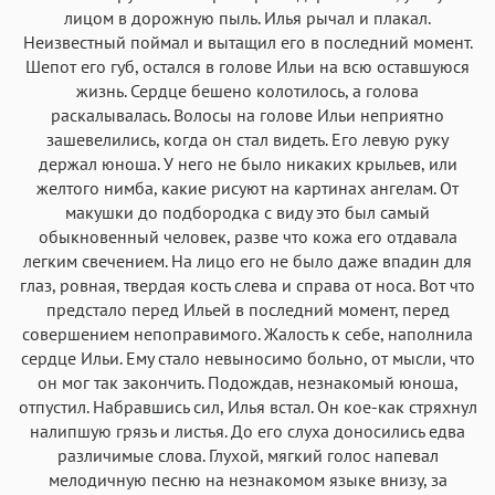
лицом в дорожную пыль. Илья рычал и плакал.
Неизвестный поймал и вытащил его в последний момент.
Шепот его губ, остался в голове Ильи на всю оставшуюся
жизнь. Сердце бешено колотилось, а голова
раскалывалась. Волосы на голове Ильи неприятно
зашевелились, когда он стал видеть. Его левую руку
держал юноша. У него не было никаких крыльев, или
желтого нимба, какие рисуют на картинах ангелам. От
макушки до подбородка с виду это был самый
обыкновенный человек, разве что кожа его отдавала
легким свечением. На лицо его не было даже впадин для
глаз, ровная, твердая кость слева и справа от носа. Вот что
предстало перед Ильей в последний момент, перед
совершением непоправимого. Жалость к себе, наполнила
сердце Ильи. Ему стало невыносимо больно, от мысли, что
он мог так закончить. Подождав, незнакомый юноша,
отпустил. Набравшись сил, Илья встал. Он кое-как стряхнул
налипшую грязь и листья. До его слуха доносились едва
различимые слова. Глухой, мягкий голос напевал
мелодичную песню на незнакомом языке внизу, за