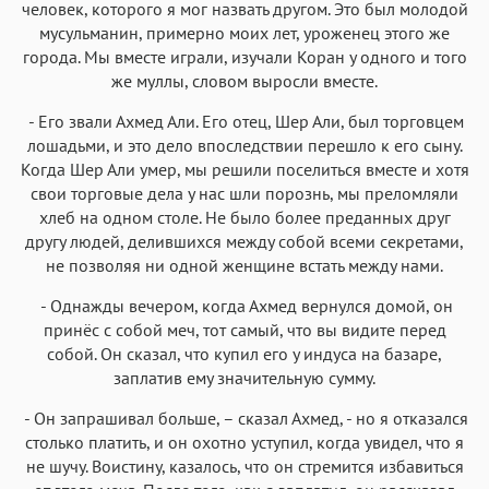
человек, которого я мог назвать другом. Это был молодой
мусульманин, примерно моих лет, уроженец этого же
города. Мы вместе играли, изучали Коран у одного и того
же муллы, словом выросли вместе.
- Его звали Ахмед Али. Его отец, Шер Али, был торговцем
лошадьми, и это дело впоследствии перешло к его сыну.
Когда Шер Али умер, мы решили поселиться вместе и хотя
свои торговые дела у нас шли порознь, мы преломляли
хлеб на одном столе. Не было более преданных друг
другу людей, делившихся между собой всеми секретами,
не позволяя ни одной женщине встать между нами.
- Однажды вечером, когда Ахмед вернулся домой, он
принёс с собой меч, тот самый, что вы видите перед
собой. Он сказал, что купил его у индуса на базаре,
заплатив ему значительную сумму.
- Он запрашивал больше, – сказал Ахмед, - но я отказался
столько платить, и он охотно уступил, когда увидел, что я
не шучу. Воистину, казалось, что он стремится избавиться