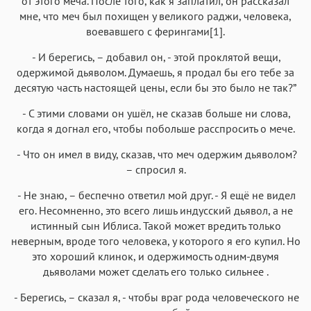
от этого меча. После того, как я заплатил, он рассказал
мне, что меч был похищен у великого раджи, человека,
воевавшего с ферингами[1].
- И берегись, – добавил он, - этой проклятой вещи,
одержимой дьяволом. Думаешь, я продал бы его тебе за
десятую часть настоящей цены, если бы это было не так?”
- С этими словами он ушёл, не сказав больше ни слова,
когда я догнал его, чтобы побольше расспросить о мече.
- Что он имел в виду, сказав, что меч одержим дьяволом?
– спросил я.
- Не знаю, – беспечно ответил мой друг. - Я ещё не видел
его. Несомненно, это всего лишь индусский дьявол, а не
истинный сын Иблиса. Такой может вредить только
неверным, вроде того человека, у которого я его купил. Но
это хороший клинок, и одержимость одним-двумя
дьяволами может сделать его только сильнее .
- Берегись, – сказал я, - чтобы враг рода человеческого не