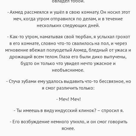
овладел тобой.
- Ахмед рассмеялся и ушёл в свою комнату. Он носил этот
меч, когда утром отправился по делам, и в течение
нескольких следующих дней.
- Как-то утром, наматывая свой тюрбан, я услыхал грохот
в его комнате, словно что-то свалилось на пол, и через
мгновение вбежал полуодетый Ахмед, бледный от ужаса и
дрожащий всем телом. Глаза его были дико выпучены,
будто он только что увидел нечто ужасное и
необъяснимое.
- Стуча зубами ему удалось выдавить что-то бессвязное, но
я смог различить только:
- Меч! Меч!
- Ты имеешь в виду индусский клинок? – спросил я.
- Его возбуждение немного утихло, и он смог говорить
яснее.