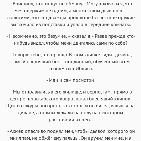
- Воистину, этот индус не обманул. Могу поклясться, что
меч одержим не одним, а множеством дьяволов –
столькими, что это дважды проклятое бесчестное оружие
выскочило из подставки и упало в середине комнаты.
- Несомненно, это безумие, – сказал я. - Разве прежде кто-
нибудь видел, чтобы мечи двигались сами по себе?
- Говорю тебе, это правда. В этом клинке сидит дьявол,
самый настоящий бес – подлинный, обученный всем
козням сын Иблиса.
- Иди и сам посмотри!
- Мы отправились в его жилище, и верно, там, прямо в
центре пенджабского ковра лежал блестящий клинок.
Щит из шкуры носорога, за которым он висел, валялся на
диване, а ножны лежали на полу на некотором
расстоянии от него.
- Ахмед опасливо поднял меч, чтобы дьявол, которого он
мнил там, не обжёг ему пальцы. Он вручил меч мне, и я