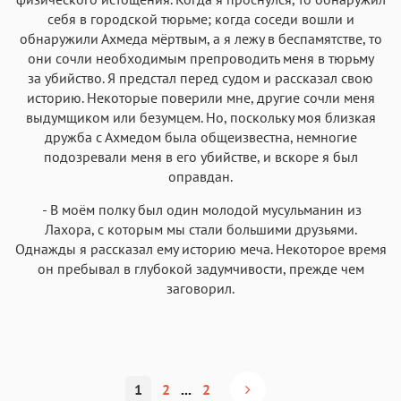
себя в городской тюрьме; когда соседи вошли и
обнаружили Ахмеда мёртвым, а я лежу в беспамятстве, то
они сочли необходимым препроводить меня в тюрьму
за убийство. Я предстал перед судом и рассказал свою
историю. Некоторые поверили мне, другие сочли меня
выдумщиком или безумцем. Но, поскольку моя близкая
дружба с Ахмедом была общеизвестна, немногие
подозревали меня в его убийстве, и вскоре я был
оправдан.
- В моём полку был один молодой мусульманин из
Лахора, с которым мы стали большими друзьями.
Однажды я рассказал ему историю меча. Некоторое время
он пребывал в глубокой задумчивости, прежде чем
заговорил.
1
2
...
2