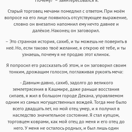
Старый торговец мечами помедлил с ответом. При моём
вопросе на его лице появилось отсутствующее выражение,
словно он внезапно напомнил ему нечто давнее и
далёкое. Наконец он заговорил.
– Это странная история, сахиб, и ты можешь не поверить в
неё. Но, если таково твоё желание, я открою её тебе, и ты
узнаешь, почему я не продаю этот клинок.
Я попросил его рассказать об этом, и он заговорил своим
тонким, дрожащим голосом, поглаживая рукоять меча:
- Давным-давно, сахиб, задолго до великого
землетрясения в Кашмире, даже раньше восстания
сипаев, я жил в большом городе Декана, управляемом
одним из самых могущественных вождей. Тогда мне было
всего двадцать лет, но мой отец умер, и я получил в
наследство значительное состояние. Я стал купцом,
торговцем коврами, как мой отец до меня и его отец до
него. У меня не осталось родных, и был лишь один