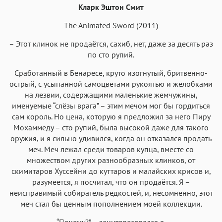
Кларк Эштон Смит
The Animated Sword (2011)
– Этот клинок не продаётся, сахиб, нет, даже за десять раз
по сто рупий.
Аа
Аа
Аа
Аа
Сработанный в Бенаресе, круто изогнутый, бритвенно-
Roboto
Fira Sans
Garamond
Times
острый, с усыпанной самоцветами рукоятью и желобками
Аа
Аа
Аа
на лезвии, содержащими маленькие жемчужины,
Аа
именуемые “слёзы врага” – этим мечом мог бы гордиться
Iowan
SF Serif
New York
San Francisco
сам король. Но цена, которую я предложил за него Пиру
Аа
Аа
Мохаммеду – сто рупий, была высокой даже для такого
Аа
Аа
оружия, и я сильно удивился, когда он отказался продать
Helvetica Neue
Georgia
Arial
Times New Roman
меч. Меч лежал среди товаров купца, вместе со
Аа
Аа
Аа
Аа
множеством других разнообразных клинков, от
скимитаров Хуссейни до куттаров и малайских крисов и,
Menlo
SF Mono
Courier
Courier New
разумеется, я посчитал, что он продаётся. Я –
неисправимый собиратель редкостей, и, несомненно, этот
меч стал бы ценным пополнением моей коллекции.
“Почему?” – заинтересовался я.