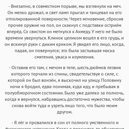
- Внезапно, в совместном порыве, мы взглянули на меч.
Он мелко дрожал, и свет ламп прыгал и танцевал на его
отполированной поверхности. Через мгновение, сбросив
прочее оружие на пол, он скакнул с подставки остриём
вперёд. Со свистом он метнулся к Ахмеду. У него не было
времени увернуться. Клинок целиком вошёл в его грудь, и
он вскинул руки с диким криком. Я увидел его лицо, когда,
падая, он повернулся; это была застывшая маска
смятения, ужаса и изумления.
- Оставив его там, с мечом в теле, шесть дюймов лезвия
которого торчали из спины, свидетельствуя о силе, с
которой он был вонзён, я выскочил на улицу. Половину
ночи я бродил, едва понимая, куда иду, и пребывая в
полуобморочном состоянии. Было уже далеко за полночь,
когда я вернулся, набравшись достаточно мужества, чтобы
снова войти туда и узреть лицо того, что было моим
другом.
- Я лёг и провалился в сон от полного умственного и
физического истощения. Когда я проснулся, то обнаружил