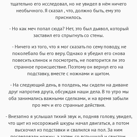
тщательно его исследовал, но не увидел в нём ничего
необычного. Я сказал , что, должно быть, ему это
приснилось.
- Но как меч попал сюда? Нет, это был дьявол, который
заставил его спрыгнуть со стены.
- Ничего из того, что я мог сказать по сему поводу, не
поколебало бы его веру. Однако я убедил его снова
повесить клинок и посмотреть, не повторится ли это
странное происшествие. Поэтому он вернул его на
подставку, вместе с ножнами и щитом.
- На следующий день, в полдень, мы сидели на диване
друг напротив друга, обсуждая наши дела. В то утро мы
оба занимались важными сделками, и на время забыли
про меч и его странные действия.
- Внезапно я услышал тихий звук и, подняв голову, увидел,
что щит из носорожьей шкуры начал двигаться, а потом
выскочил из подставки и свалился на пол. За ним
последовали ножны, а затем, со вспышкой и свистом,