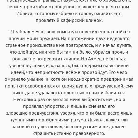
может произойти от общения со злокозненным сыном
Иблиса, которому взбрело в голову оживить этот
проклятый кафирский клинок.
- Я забрал меч в свою комнату и повесил его на стойке с
прочим моим оружием. На протяжении двух недель это
странное происшествие не повторялось, и я начал думать,
что злой дух, или что бы там ни было, убрался прочь и
больше не потревожит клинок. Но Ахмед не был так
уверен в успехе, и, казалось, был одержим навязчивой
идеей, что неприятности всё же произойдут. Его чело
омрачало уныние, и, хотя он неоднократно предпринимал
попытки освободиться от своих дурных предчувствий, ему
никогда не удавалось полностью от них избавиться.
Несколько раз он умолял меня выбросить меч, но я
проявлял упорство, и лишь высмеивал его
зловещие предчувствия, уверяя, что они были всего лишь
туманными порождениями разума. Дьявол, даже если
таковой и существовал, был индусским и не должен
страшить истинно правоверного.