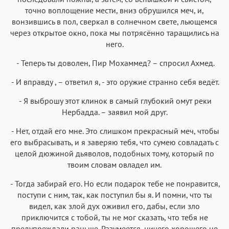
точно воплощение мести, вниз обрушился меч, и,
вонзившись в пол, сверкал в солнечном свете, льющемся
через открытое окно, пока мы потрясённо таращились на
него.
- Теперь ты доволен, Пир Мохаммед? – спросил Ахмед.
- И вправду , – ответил я, - это оружие странно себя ведёт.
- Я выброшу этот клинок в самый глубокий омут реки
Нербадда. – заявил мой друг.
- Нет, отдай его мне. Это слишком прекрасный меч, чтобы
его выбрасывать, и я заверяю тебя, что сумею совладать с
целой дюжиной дьяволов, подобных тому, который по
твоим словам овладел им.
- Тогда забирай его. Но если подарок тебе не понравится,
поступи с ним, так, как поступил бы я. И помни, что ты
видел, как злой дух оживил его, дабы, если зло
приключится с тобой, ты не мог сказать, что тебя не
предупреждали раньше. Разумеется, ничего хорошего не