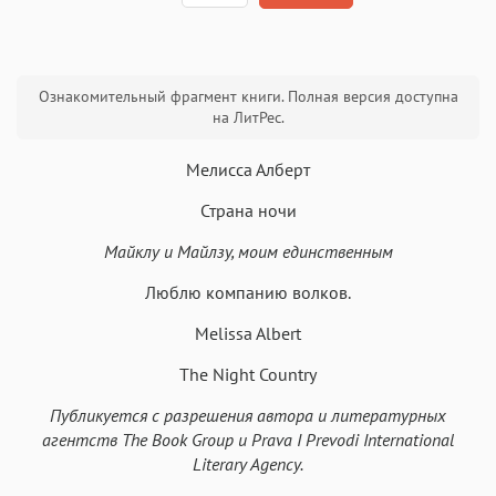
Текст
Текст
Текст
Текст
Ознакомительный фрагмент книги. Полная версия доступна
на ЛитРес.
Мелисса Алберт
Страна ночи
Аа
Аа
Аа
Аа
Майклу и Майлзу, моим единственным
Roboto
Fira Sans
Garamond
Times
Люблю компанию волков.
Аа
Аа
Аа
Аа
Melissa Albert
Iowan
SF Serif
New York
San Francisco
Аа
Аа
Аа
Аа
The Night Country
Helvetica Neue
Georgia
Arial
Times New Roman
Публикуется с разрешения автора и литературных
агентств The Book Group и Prava I Prevodi International
Аа
Аа
Аа
Аа
Literary Agency.
Menlo
SF Mono
Courier
Courier New