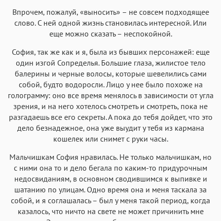
Впрочем, пожалуй, «выносить» – не совсем подходящее
слово. С ней одной жизнь становилась интересной. Или
еще можно сказать – неспокойной.
София, так же как и я, была из бывших персонажей: еще
один изгой Сопределья. Большие глаза, жилистое тело
балерины и черные волосы, которые шевелились сами
собой, будто водоросли. Лицо у нее было похоже на
голограмму: оно все время менялось в зависимости от угла
зрения, и на него хотелось смотреть и смотреть, пока не
разгадаешь все его секреты. А пока до тебя дойдет, что это
дело безнадежное, она уже выудит у тебя из кармана
кошелек или снимет с руки часы.
Мальчишкам София нравилась. Не только мальчишкам, но
с ними она то и дело бегала по каким-то придурочным
недосвиданиям, в основном сводившимся к выпивке и
шатанию по улицам. Одно время она и меня таскала за
собой, и я соглашалась – был у меня такой период, когда
казалось, что ничто на свете не может причинить мне