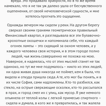
вреда. Это придавало храбрости, но в то же время
намекало, что я не так уж далеко ушла от бесчувственного
оцепенения, от своей нечеловеческой сущности, и мне
хотелось прогнать это ощущение.
Однажды вечером мы сидели у реки. На другом берегу
сверкал своими гранями геометрически правильный
Финансовый квартал, я разглядывала все эти булавочно-
крохотные окошечки и напоминала себе, что каждый
огонек лампы – это сидящий за окном человек, а у
каждого человека своя история, и в этом городе полно
людей, чья жизнь совершенно не похожа на мою.
Наверное, я надеялась, что от этих мыслей станет не так
одиноко, но тут же мне подумалось – никто из этих людей,
ни одна живая душа никогда не поймет, кем я была, что
видела и откуда пришла сюда. А те, кто мог бы понять, и в
их числе София, сами надломлены. Кто-то разбился, как
стекло, на острые сверкающие осколки, кто-то рассыпался
в прах, и город смел их с улиц, как мусор. Я уже немного
опьянела от теплой колы с легкой примесью спиртного –
сидела и думала, в кого же я превратилась, и так жалела