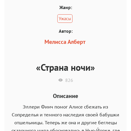
Жанр:
Ужасы
Автор:
Мелисса Алберт
«Страна ночи»
826
Описание
Эллери Финч помог Алисе сбежать из
Сопределья и темного наследия своей бабушки
отшельницы. Теперь же она и другие беглецы
сказочного мира обосновались в Нью-Йорке, где