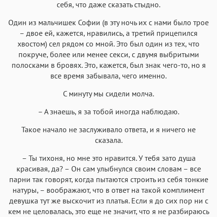
себя, что даже сказать стыдно.
Один из мальчишек Софии (в эту ночь их с нами было трое
– двое ей, кажется, нравились, а третий прицепился
хвостом) сел рядом со мной. Это был один из тех, что
покруче, более или менее секси, с двумя выбритыми
полосками в бровях. Это, кажется, был знак чего-то, но я
все время забывала, чего именно.
С минуту мы сидели молча.
– А знаешь, я за тобой иногда наблюдаю.
Такое начало не заслуживало ответа, и я ничего не
сказала.
– Ты тихоня, но мне это нравится. У тебя зато душа
красивая, да? – Он сам улыбнулся своим словам – все
парни так говорят, когда пытаются строить из себя тонкие
натуры, – воображают, что в ответ на такой комплимент
девушка тут же выскочит из платья. Если я до сих пор ни с
кем не целовалась, это еще не значит, что я не разбираюсь