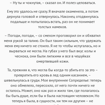
– Ну ты и чокнутая, – сказал он. И полез целоваться.
Ему это удалось не сразу. Я вначале окаменела, а потом
дернула головой и отвернулась. Наконец отодвинулась
подальше и попыталась встать, раз он не понимает
толстых намеков.
– Погоди, погоди, – со смехом проговорил он и обхватил
меня рукой за талию. Он был таким сильным, что удержать
меня ему ничего не стоило. Я не то чтобы испугалась, но и
вырваться не могла. На губах у него был вкус колы и
чеснока, они были липкими и все в чешуйках
омертвевшей кожи.
Та, прежняя я, что могла бы когда-то убить его за это –
превратить его кровь в лед одним касанием, –
шевельнулась в груди. Мое внутреннее Сопределье: теперь
оно обмелело, пересохло, от него почти ничего не
осталось. Может, оно как раз и жило там, где полагалось
бы быть душе, если бы я была настоящим человеком. Но
теперь я была, в сущности, ни тем ни другим – не