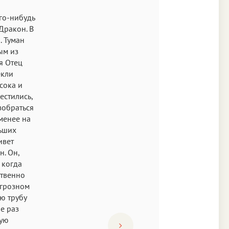
ого-нибудь
Дракон. В
. Туман
ым из
я Отец
екли
сока и
естились,
зобраться
 менее на
льших
ивет
. Он,
 когда
ственно
 грозном
ю трубу
е раз
рую