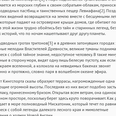
Roboto
Fira Sans
Garamond
ается из морских глубин к своим собратьям-облакам, принося
одводных пастбищ и таинственных пещер Левиафана[2]. Позд
Аа
Аа
Аа
этих видений возвращаются на землю вместе с бесшумными ле
Iowan
SF Serif
San Francisco
которые падают на островерхие крыши домов, где обитают по
в этой жизни трудно обойтись без тайн и старинных легенд, без
Аа
Аа
Аа
 историй, что по ночам нашептывают друг другу планеты.
Helvetica Neue
Georgia
Arial
Time
одводных гротах тритонов[3] и в древних затонувших городах 
Аа
Аа
Аа
ые мелодии Властителей Древности, великие туманы поднима
Menlo
Courier
Courier New
неся с собой тайное знание, недоступное человеку. В такие мину
ные в сторону моря, видят одну лишь белесую пустоту, как есл
 краем вселенной, а колокола на невидимых бакенах звонят
нно и протяжно, словно паря в волшебном океане эфира.
от Кингспорта скалы образуют террасы, нагроможденные одна
ющие огромной высоты. Последняя из них висит подобно зас
лаку, принесенному бризом. Открытая всем ветрам, она одинок
ном просторе, поскольку берег здесь круто поворачивает. Как 
дает в море полноводный Мискатоник, который течет по равн
неся с собой легенды далекого лесного края и мимолетные
ния о холмах Новой Англии.