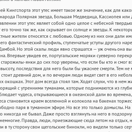
ей Кингспорта этот утес имеет такое же значение, как для как
народа Полярная звезда, Большая Медведица, Кассиопея или 
авлении этот утес являет собой одно целое с небесной твердью
 его точно так же, как скрывает он солнце и звезды. K некотор
стные жители относятся с любовью. Одному из них они дали им
 его фантастический профиль, ступенчатые уступы другого нар
амбой. Но этой скалы люди явно страшатся — уж очень она вы
на. Впервые увидев ее, португальские моряки cyeверно перекр
 старожилы-янки до сих пор уверены, что если бы кто и смог в
 высоту, последствия для него были бы ужаснее смерти. Тем не
е стоит древний дом, и по вечерам люди видят свет в его небо
х окошках. Этот дом всегда стоял там. Ходят слухи, что в нем ж
ворящий с утренними туманами, которые поднимаются из глубин
блюдает чудеса, открывающиеся в океанской дали во времена,
еса становится краем вселенной и колокола на бакенах торже
вободно паря в туманном эфире. Но все это только домыслы. На
то никогда не бывал. Даже просто взглянуть на него в подзорну
немногие. Правда, люди, приезжающие сюда летом на отдых, н
и в ту сторону свои щегольские бинокли, но видели только се