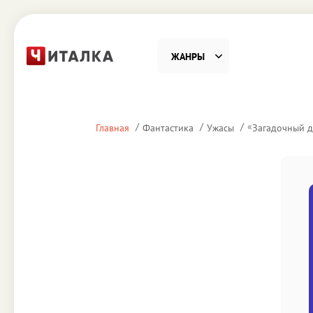
ЖАНРЫ
Фантастика
Детекти
«
Главная
Фантастика
Ужасы
Загадочный д
Приключения
Проза
Наука, Образование
Справоч
Религия и духовность
Поэзия
Юмор
Домово
Деловая литература
Старин