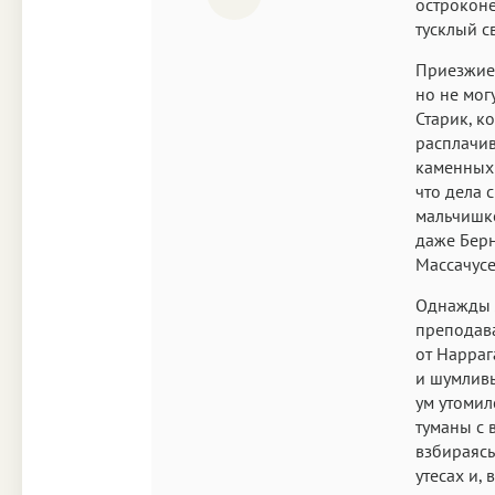
остроконе
тусклый с
Приезжие 
но не мог
Старик, к
расплачив
каменных 
что дела 
мальчишко
даже Берн
Массачусе
Однажды л
преподава
от Нарраг
и шумливы
ум утомил
туманы с 
взбираясь
утесах и,