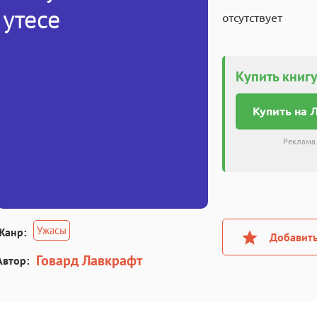
утесе
отсутствует
Купить книгу
Купить на 
Реклама.
Ужасы
Жанр:
Добавить
Говард Лавкрафт
Автор: