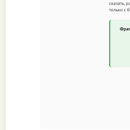
сказать, 
только с 
Фраг