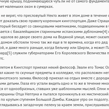
чную крышу, поднимающуюся чуть ли не от самого фундамента
вет маленьких окон в сумерках.
не верят, что пресловутый Некто живет в этом доме в течение с
ут доказать свою правоту коренным кингспортцам. Даже Стра
оторый беседует со свинцовыми маятниками, подвешенными в 
ается с бакалейщиком старинными испанскими дублонами[4] 
идолов во дворе своего дома на Водяной улице, может сказать
с домом обстояли точно так же еще в те времена, когда его дед
й, и даже много раньше, когда Бельчер или Ширли, а может П
ард[5] служили губернаторами Его Королевского Величества
тс.
етом в Кингспорт приехал некий философ. Звали его Томас О
л какие-то скучные предметы в колледже, что расположен не
ансетского залива. Философ приехал на отдых вместе с дород
ми детьми. Глаза его устали видеть одно и то же в течение мног
ся от однообразных, ставших уже шаблонными мыслей. Олни 
вершины Отца Нептуна и пытался проникнуть в их мистический
 по крутым ступеням Большой Дамбы. Каждое утро он подолгу 
 вглядываясь в загадочную пелену за краем земли, прислушивалс