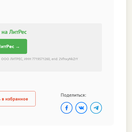
 на ЛитРес
ЛитРес →
 ООО ЛИТРЕС, ИНН 7719571260, erid: 2VfnxyNkZrY
Поделиться:
 в избранное