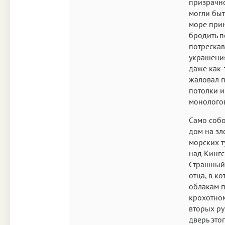
призрачно
могли быт
море прин
бродить п
потреска
украшения
даже как-
жаловал п
потолки 
монологов
Само собо
дом на зл
морских т
над Кингс
Страшный 
отца, в к
облакам п
крохотном
вторых ру
дверь это