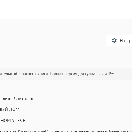
Наст
тельный фрагмент книги. Полная версия доступна на ЛитРес.
Текст
Текст
Текст
Те
иллипс Лавкрафт
НЫЙ ДОМ
ННОМ УТЕСЕ
Аа
Аа
Аа
у скал за Кингспортом[1] с моря поднимается туман. Белый и сл