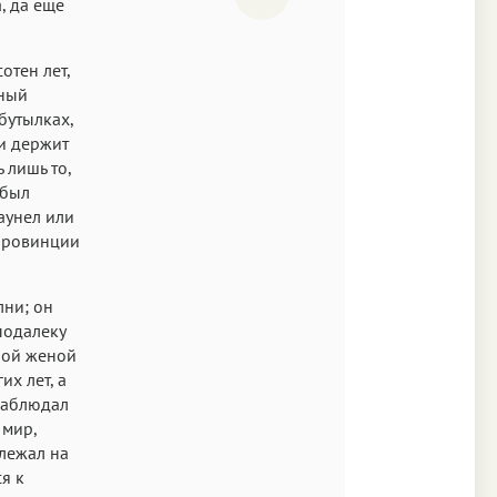
, да еще
отен лет,
шный
бутылках,
и держит
 лишь то,
 был
аунел или
 провинции
лни; он
подалеку
ной женой
их лет, а
наблюдал
 мир,
лежал на
я к