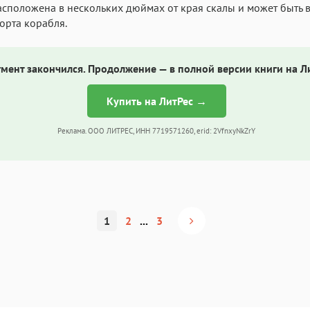
расположена в нескольких дюймах от края скалы и может быть 
борта корабля.
мент закончился. Продолжение — в полной версии книги на Л
Купить на ЛитРес →
Реклама. ООО ЛИТРЕС, ИНН 7719571260, erid: 2VfnxyNkZrY
1
2
...
3