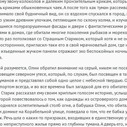
му звону колоколов и далеким пронзительным крикам, котор
ь криками обыкновенных чаек. А после того как туман рассеив
имало свой будничный вид, он со вздохом спускался в город,
о узким древним улочкам, петляющим по склону холма, и изуча
вшиеся полуразрушенные фасады и двери с фантастическими 
ми в домах, где обитали многие поколения рыбаков и морехо
то раз потолковал со Страшным Стариком, который хотя и не 
осторонних, пригласил-таки его в свой мрачноватый дом, где 
и изъеденные жучком панели отражают эхо беспокойных ночн
.
й разумеется, Олни обратил внимание на серый, никем не по
овещем северном утесе, который, по слухам, был посвящен в т
уманов и представлял собой одно целое с небесной твердью. 
портом всегда, и во все времена был загадкой для его обитате
Старик рассказал ему своим хриплым голосом историю, услы
оторой повествовалось о том, как однажды из островерхого дом
однялся ослепительный столб огня, а бабушка Олни, что обита
 домике на Корабельной улице, поведала о том, что ее бабка 
к. Речь шла о каких-то призраках, входивших в единственную 
го неприступного жилья прямо из глубины тумана. А дверь его, 