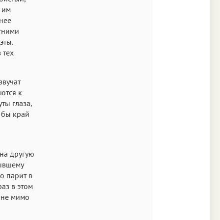
Times
 им
нее
Аа
тними
New York
эты.
 тех
Аа
s New Roman
звучат
Аа
ются к
SF Mono
ты глаза,
и бы край
 на другую
тывшему
о парит в
раз в этом
ине мимо