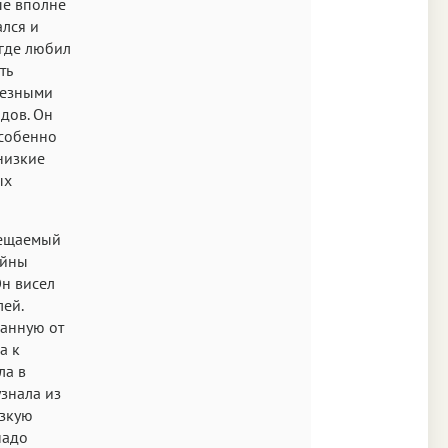
ые вполне
ался и
 где любил
ть
резными
дов. Он
особенно
низкие
ых
сещаемый
айны
Он висел
лей.
шанную от
а к
ла в
узнала из
узкую
надо