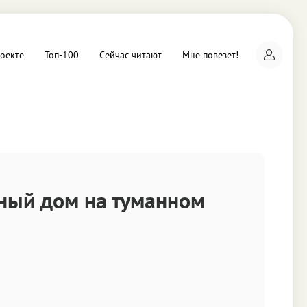
оекте
Топ-100
Сейчас читают
Мне повезет!
а
ный дом на туманном