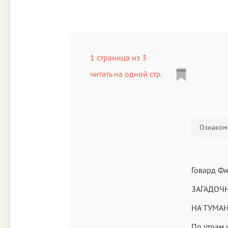
1 страница из 3
читать на одной стр.
Ознакоми
Говард Ф
ЗАГАДОЧ
НА ТУМА
По утрам 