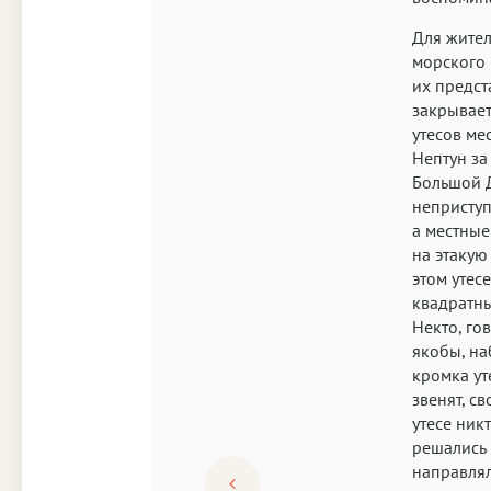
Для жител
морского 
их предст
закрывает
утесов ме
Нептун за
Большой Д
неприступ
а местные
на этакую
этом утес
квадратны
Некто, го
якобы, на
кромка ут
звенят, с
утесе ник
решались 
направлял