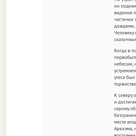
он подним
видения п
частички 
дождями, 
Человеку 
сказочных
Когда в п
первобытн
небесам, 
устремлен
утеса был
торжестве
К северу 
и достига
серому об
безгранич
месте впа
Аркхэма, 
воспомина