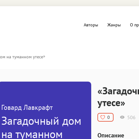
Авторы
Жанры
О пр
вы и Триллеры
Любовные романы
»
ом на туманном утесе
Детское
ная литература
Документальная литератур
«Загадоч
Драматургия
утесе»
Говард Лавкрафт
дство
Компьютеры и Интернет
Загадочный дом
506
0
ное
Фольклор
на туманном
Описание