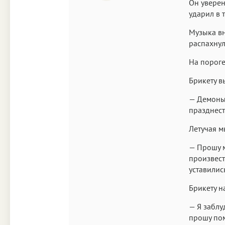
Он уверен
ударил в 
Музыка вн
распахнул
На пороге
Брикету в
— Демоны 
празднест
Летучая м
— Прошу м
произвест
уставилис
Брикету н
— Я заблу
прошу по