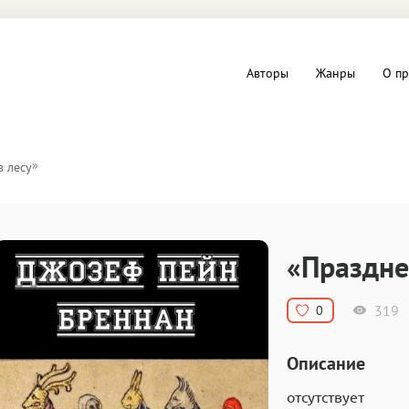
Авторы
Жанры
О пр
вы и Триллеры
Любовные романы
»
в лесу
Детское
ная литература
Документальная литератур
«Праздне
Драматургия
319
0
дство
Компьютеры и Интернет
Описание
ное
Фольклор
отсутствует