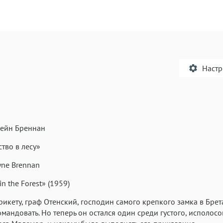
Наст
ейн Бреннан
Текст
Текст
Текст
Те
тво в лесу»
yne Brennan
in the Forest» (1959)
рикету, граф Отенский, господин самого крепкого замка в Брет
мандовать. Но теперь он остался один среди густого, исполос
Аа
Аа
Аа