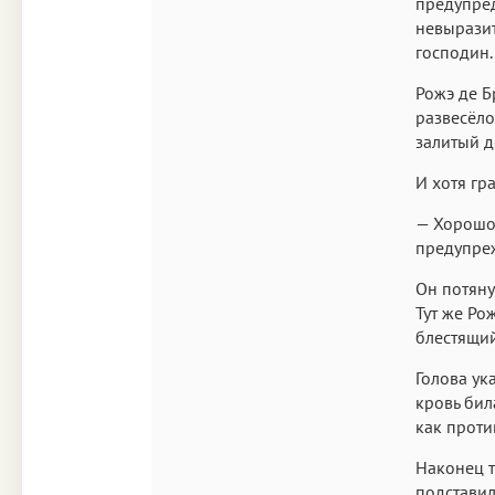
предупред
невыразит
господин.
Рожэ де Б
развесёло
залитый д
И хотя гр
— Хорошо,
предупреж
Он потяну
Тут же Ро
блестящий
Голова ук
кровь бил
как проти
Наконец т
подставил