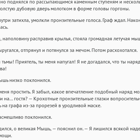
но поднялся по рассыпающимся каменным ступеням и несколь
толстую дубовую дверь молотком в форме головы горгоны.
утри затихла, умолкли пронзительные голоса. Граф ждал. Нако
ась.
, наполовину расправив крылья, стояла громадная летучая мыш
ыругался, отпрянул и потянулся за мечом. Потом расхохотался.
тьмы! Приятель, ты меня напугал! Я не догадался, что ты наря
ва!
ышь низко поклонился.
еня простить. Я забыл, какое впечатление подобный наряд м
и на… гостя? — Крохотные пронзительные глазки вопроситель
ь на графа из-за прорезей в уродливой маске.
асмешливо поклонился.
дился, о великая Мышь, — пояснил он. — Я лишился всякой на
мощи.