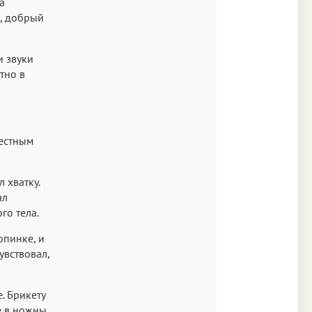
а
, добрый
и звуки
тно в
честным
 хватку.
ал
го тела.
опинке, и
увствовал,
. Брикету
е в ножны