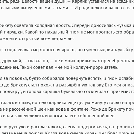
ить, ради целости вашей души. — Карлик уставился на всадник
ельными выпученными глазами. — И ради целости вашего тела
рикету охватила холодная ярость. Спереди доносилась музыка 
й пирушки. Какой-то нахальный гном не мог прогнать его обра
ождём и открытый всем ветрам лес.
афа одолевала смертоносная ярость, он сумел выдавить улыбку.
 друг мой, — сказал он, — не в моих привычках пренебрегать 
дением. Такой совет дал мне мой колдун-прорицатель.
л за поводья, будто собирался повернуть вспять, и гном ослабил
жэ де Брикету стал похож на разъярённую гадюку. Его меч опис
 полукруг, и голова карлика буквально соскочила с приземисто
атилась во тьму, но тело карлика ещё целую минуту стояло на тр
а из рассечённой шеи как вода в фонтане. Рожэ де Брикету поч
в воли зашевелились волоски на его собственной шее.
ело рухнуло и распласталось, слегка подёргиваясь, на тропинке
 лезвие меча дождю. Когда вода смыла кровь, он убрал оружи