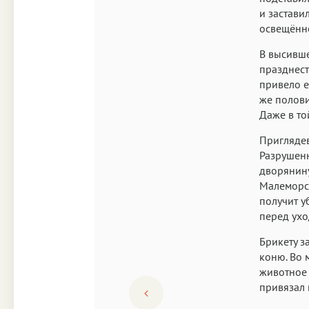
и застави
освещённо
В высивше
празднест
привело е
же полови
Даже в то
Приглядев
Разрушен
дворянину
Малеморск
получит у
перед ухо
Брикету з
коню. Во 
животное 
привязал 