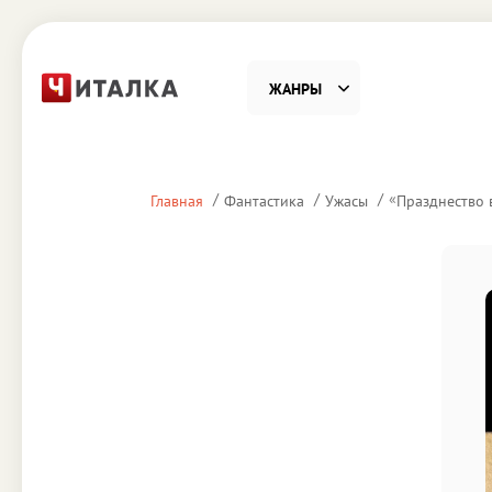
ЖАНРЫ
Фантастика
Детекти
«
Главная
Фантастика
Ужасы
Празднество 
Приключения
Проза
Наука, Образование
Справоч
Религия и духовность
Поэзия
Юмор
Домово
Деловая литература
Старин