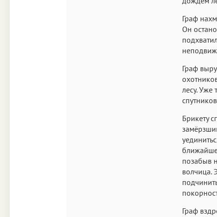
дождём ле
Граф нахм
Он остано
подхватил
неподвижн
Граф выру
охотников
лесу. Уже 
спутников
Брикету с
замёрзший
уединитьс
ближайшей
позабыв н
волчица. 
подчинить
покорност
Граф вздр