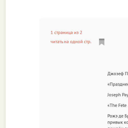
1 страница из 2
читать на одной стр.
Джозеф П
«Празднес
Joseph Pa
«The Fete 
Рожэ де Б
привык ко