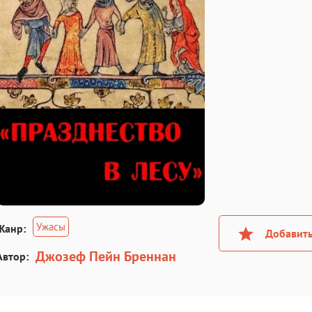
Ужасы
Жанр:
Добавить
Джозеф Пейн Бреннан
Автор: