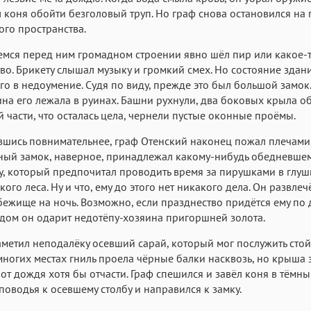
л коня обойти безголовый труп. Но граф снова остановился на
го пространства.
мся перед ним громадном строении явно шёл пир или какое-
во. Брикету слышал музыку и громкий смех. Но состояние здан
го в недоумение. Судя по виду, прежде это был большой замок.
на его лежала в руинах. Башни рухнули, два боковых крыла о
й части, что осталась цела, чернели пустые оконные проёмы.
шись повнимательнее, граф Отенский наконец пожал плечами
ный замок, наверное, принадлежал какому-нибудь обедневше
, который предпочитал проводить время за пирушками в глуш
ого леса. Ну и что, ему до этого нет никакого дела. Он развлеч
бежище на ночь. Возможно, если празднество придётся ему по 
дом он одарит недотёпу-хозяина пригоршней золота.
аметил неподалёку осевший сарай, который мог послужить сто
многих местах гниль проела чёрные балки насквозь, но крыша 
от дождя хотя бы отчасти. Граф спешился и завёл коня в тёмны
поводья к осевшему столбу и направился к замку.