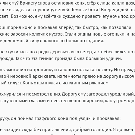
я ли ему? Брикету снова остановил коня, стёр с лица капли дож
нее вгляделся в путаницу ветвей. Тёмные боги! Впереди дейст
свет! Возможно, ему всё-таки суждено провести эту ночь под к
ришпорил коня и поскакал вперёд так быстро, как позволяли
ские заросли колючих кустов. Стали видны новые огоньки, и н
лядел тёмный силуэт какого-то большого здания.
не сгустилась, но среди деревьев выл ветер, а с небес лился по
дождя. Так что эта тёмная громада была большой удачей.
нь выскочил на тропинку и галопом поскакал к свету. Но прежд
рвой неровной арки света, из темноты прямо на дорогу выскоч
ый силуэт. Конь отшатнулся с испуганным ржанием.
ахмурился и посмотрел вниз. Дорогу ему загородил уродливый
выпученными глазами и неестественно широким, как у громадн
руку, он поймал графского коня под уздцы и проквакал:
е заходит сюда без приглашения, добрый господин. Я должен