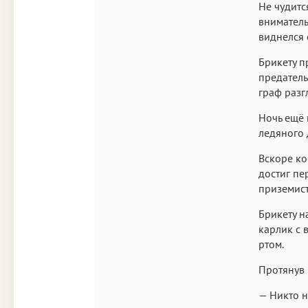
Не чудитс
вниматель
виднелся 
Брикету п
предатель
граф разг
Ночь ещё 
ледяного 
Вскоре ко
достиг пе
приземист
Брикету н
карлик с 
ртом.
Протянув 
— Никто н