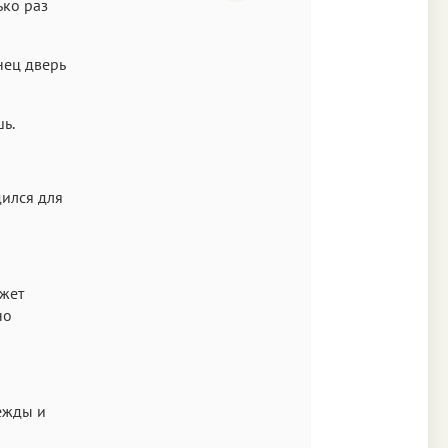
ко раз
нец дверь
ь.
дился для
ожет
но
дежды и