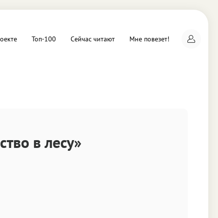
оекте
Топ-100
Сейчас читают
Мне повезет!
а
ство в лесу»