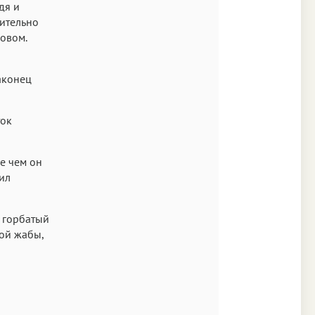
дя и
вительно
ровом.
аконец
ток
е чем он
ил
, горбатый
ой жабы,