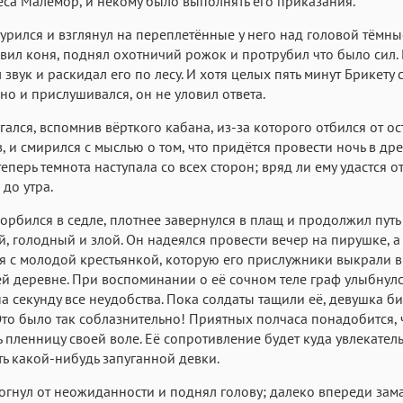
са Малемор, и некому было выполнять его приказания.
Roboto
Fira Sans
Garamond
урился и взглянул на переплетённые у него над головой тёмные
Аа
Аа
Аа
вил коня, поднял охотничий рожок и протрубил что было сил. 
Iowan
SF Serif
San Francisco
 звук и раскидал его по лесу. И хотя целых пять минут Брикету 
о и прислушивался, он не уловил ответа.
Аа
Аа
Аа
гался, вспомнив вёрткого кабана, из-за которого отбился от о
Helvetica Neue
Georgia
Arial
Time
, и смирился с мыслью о том, что придётся провести ночь в др
Аа
Аа
Аа
теперь темнота наступала со всех сторон; вряд ли ему удастся о
 до утра.
Menlo
Courier
Courier New
горбился в седле, плотнее завернулся в плащ и продолжил путь
, голодный и злой. Он надеялся провести вечер на пирушке, а
я с молодой крестьянкой, которую его прислужники выкрали в
 деревне. При воспоминании о её сочном теле граф улыбнулс
а секунду все неудобства. Пока солдаты тащили её, девушка би
Это было так соблазнительно! Приятных полчаса понадобится,
 пленницу своей воле. Её сопротивление будет куда увлекатель
ь какой-нибудь запуганной девки.
огнул от неожиданности и поднял голову; далеко впереди зама