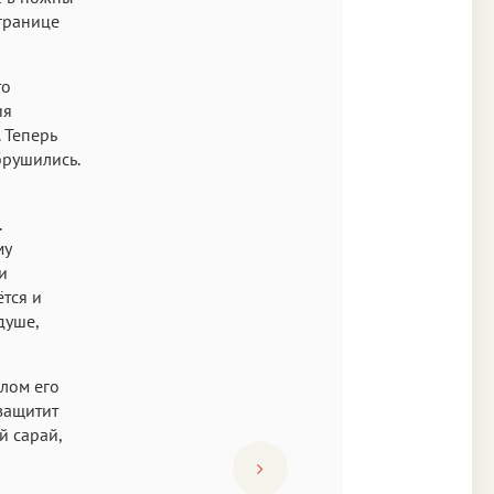
 границе
то
ия
 Теперь
брушились.
.
му
и
ётся и
душе,
йлом его
защитит
й сарай,