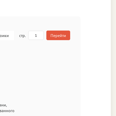
роики
стр.
Перейти
A
кст
ани,
ованного
Аа