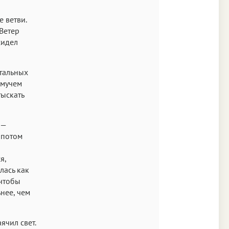
Times
 ветви.
Аа
Ветер
New York
сидел
Аа
стальных
s New Roman
емучем
Аа
тыскать
SF Mono
 —
 потом
я,
лась как
 чтобы
нее, чем
ячил свет.