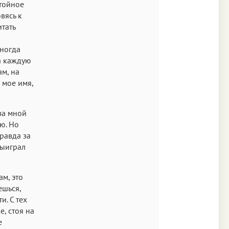
стойное
вясь к
итать
Иногда
за каждую
ам, на
 мое имя,
 за мной
рю. Но
правда за
выиграл
ам, это
ешься,
и. С тех
е, стоя на
е