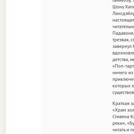
Шону Хапп
Лансдэйлу
настоящем
читательни
Падавоне,
трезвая, 
завернул 
вдохновлят
детства, 
«Поп-тарт
ничего из
приключен
которых х
существов
Краткая з
«Храм зол
Стивена К
реки», «Б
читать и 