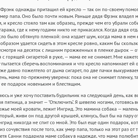
Фрэнк однажды притащил ей кресло — так он по-своему помог
 умер папа. Оно было почти новым. Раньше дядя Фрэнк владел
, и кресло стояло там как образец, прежде чем его убрали соб
 гаража, где к нему годами никто не прикасался. Когда дядя отд
сло было обтянуто пленкой: она издает шум, когда мама в нем е
образом удается сидеть в этом кресле ровно, каким бы скольз
есмотря на десяток с лишним прожженных в пленке дырок — о
 с горящей сигаретой в руке, — мама ее не снимает. Мне кажетс
 пытается сберечь воспоминания и что кресло напоминает ей о
уже давно пожелтело от дыма сигарет, по две пачки выкурива
нь, мама по-прежнему уверена: пока она не снимает пленку, т
 ее подарок новеньким и блестящим.
аюсь и уже хочу поставить будильник на следующий день, как 
я пятница, а значит — "Отключить". Я шевелю ногами, готовясь вс
ножье моей кровати, лежит Ингрид. Это мамина собака — мален
оторый, живи он под другой крышей, клянусь, был бы на пару о
Ингрид никогда не спит со мной. Это был еще один подарок, к
з сочувствия после того, как умер папа, только на этот раз от 
тетя Санни подарила маме собаку в надежде, что мама полюбит