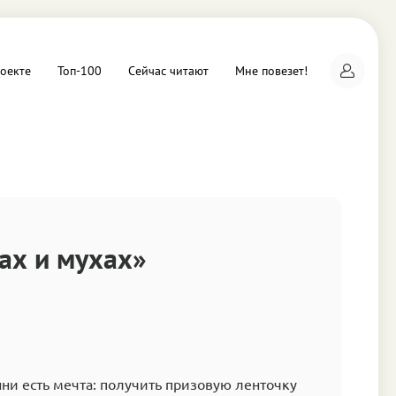
оекте
Топ-100
Сейчас читают
Мне повезет!
а
ах и мухах»
ни есть мечта: получить призовую ленточку