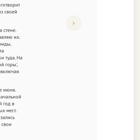
оготворит
из своей
 стене.
авляю их.
риды,
та
и туда. На
й горы',
 включая
е июня.
начальной
й год в
ых мест.
азались
 свои