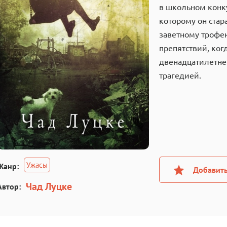
в школьном конк
которому он стар
заветному трофе
препятствий, ког
двенадцатилетне
трагедией.
Ужасы
Жанр:
Добавить
Чад Луцке
Автор: