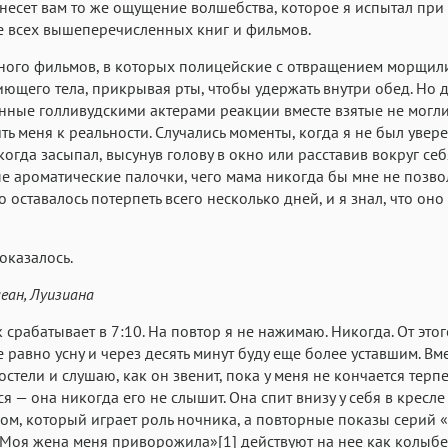
несет вам то же ощущение волшебства, которое я испытал при
 всех вышеперечисленных книг и фильмов.
ного фильмов, в которых полицейские с отвращением морщили
иющего тела, прикрывая рты, чтобы удержать внутри обед. Но 
ные голливудскими актерами реакции вместе взятые не могл
ть меня к реальности. Случались моменты, когда я не был увере
когда засыпал, высунув голову в окно или расставив вокруг себ
 ароматические палочки, чего мама никогда бы мне не позво
о оставалось потерпеть всего несколько дней, и я знал, что оно
 оказалось.
еан, Луизиана
 срабатывает в 7:10. На повтор я не нажимаю. Никогда. От этог
се равно усну и через десять минут буду еще более уставшим. Вм
постели и слушаю, как он звенит, пока у меня не кончается терп
ся — она никогда его не слышит. Она спит внизу у себя в кресл
ом, который играет роль ночника, а повторные показы серий 
Моя жена меня приворожила»[1] действуют на нее как колыбе