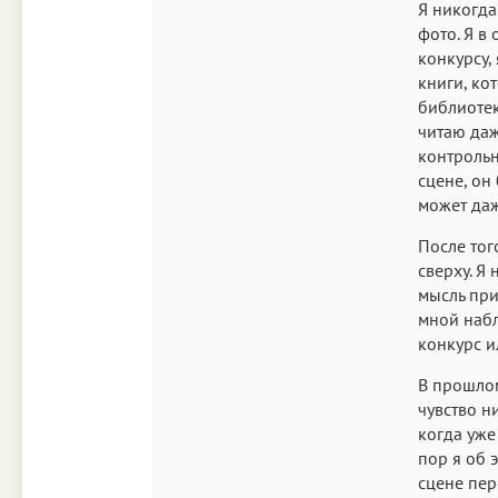
Я никогда
фото. Я в
конкурсу,
книги, ко
библиотек
читаю даж
контрольн
сцене, он
может даж
После тог
сверху. Я
мысль при
мной набл
конкурс и
В прошлом
чувство н
когда уже 
пор я об 
сцене пер