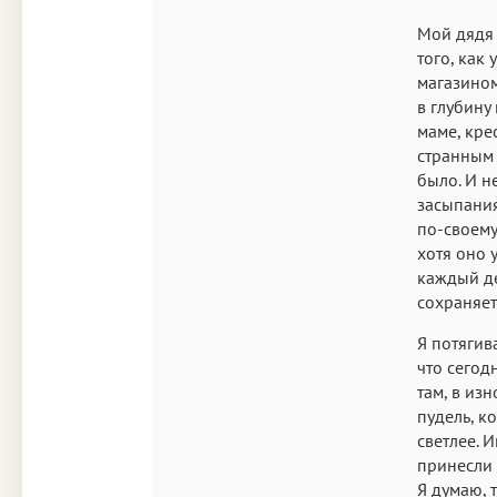
Мой дядя 
того, как
магазином
в глубину
маме, кре
странным 
было. И н
засыпания
по-своему
хотя оно 
каждый де
сохраняет
Я потягив
что сегодн
там, в из
пудель, к
светлее. 
принесли и
Я думаю, 