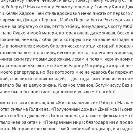
Roboto
Fira Sans
Garamond
у, Роберту Р. Маккаммону, Уильяму Голдману, Стивену Кингу, Дж
 и Келли Хадсон, чей стиль вдохновил меня писать от первого 
Аа
Аа
Аа
 времени, Джодин Тёрстон, Майку Перезу, Бетти Рокстеди как
Iowan
SF Serif
San Francisco
це и за обратную связь, Мэтту Уэберу, Тому Адамсу, Скотту Уэбб
Аа
Аа
 папе Луцке и моей матери, которая очень даже живая, беско
Аа
спокойная, нежная, любящая и которую я ни за какие награды 
Helvetica Neue
Georgia
Arial
Time
бы в полиэтилен; моему биологическому отцу, который продол
Аа
ь меня на все, что я пишу, несмотря на то, что его нет в живых
Аа
Аа
мичиганским грунтовым дорожкам, лесам и полям, черничному 
Menlo
Courier
Courier New
с» компании «Келлогс» и Зомби Аарону Магуайру, который не 
 моего репертуара, но без которого мне не удалось бы пережит
ий, ставших источником идей, — два года, вместившие воспо
ватило бы на целую жизнь. И, самое главное, Богу/Иисусу. Без 
ание было бы поистине одиноким и унылым. Спасибо!
аметка о таких книгах, как «Жизнь мальчишки» Роберта Макка
ота» Уильяма Голдмана, «Полуночный дождь» Джеймса Ньюман
инга и «Лето джедаев» Джона Бодена, а также о фильмах «На 
утылочная ракета» и «Призрачный мир»: благодаря им я прод
писать. Истории взросления — мой любимый поджанр, и я надеюс