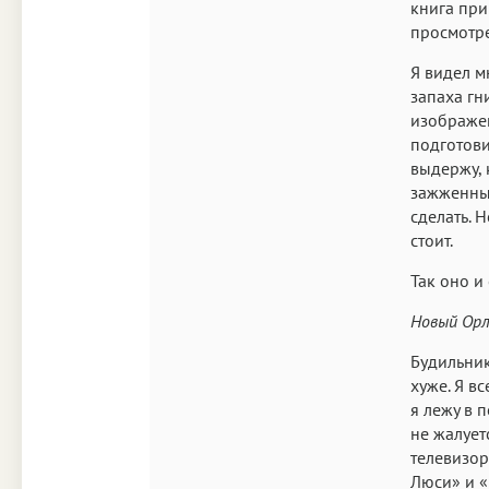
книга при
просмотре
Я видел м
запаха гн
изображен
подготови
выдержу, 
зажженные
сделать. Н
стоит.
Так оно и
Новый Орл
Будильник
хуже. Я в
я лежу в 
не жалует
телевизор
Люси» и «