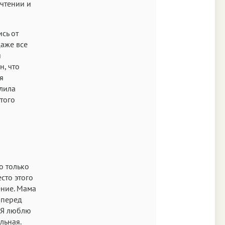
 чтении и
сь от
даже все
и
н, что
я
лила
 того
о только
есто этого
ение. Мама
е перед
«Я люблю
льная.