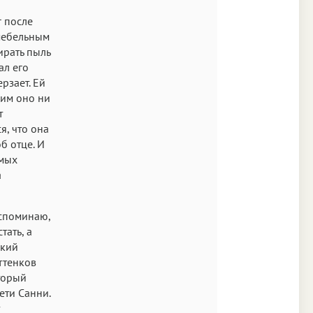
 после
 мебельным
ирать пыль
ал его
рзает. Ей
ким оно ни
т
я, что она
б отце. И
емых
а
вспоминаю,
тать, а
ький
ттенков
оторый
тети Санни.