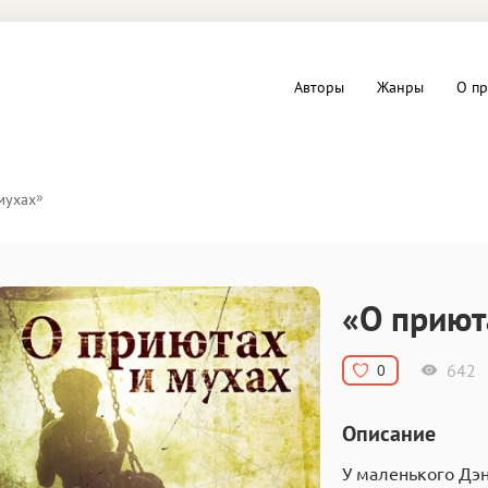
Авторы
Жанры
О пр
вы и Триллеры
Любовные романы
»
мухах
Детское
ная литература
Документальная литератур
«О приют
Драматургия
642
0
дство
Компьютеры и Интернет
Описание
ное
Фольклор
У маленького Дэн