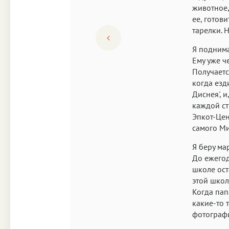
животное,
ее, готов
тарелки. 
Я поднима
Ему уже ч
Получаетс
когда езд
Диснея', 
каждой ст
Эпкот-Це
самого Ми
Я беру ма
До ежегод
школе ост
этой школ
Когда пап
какие-то 
фотографи