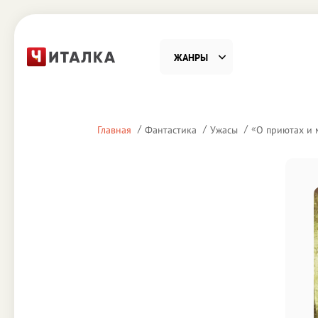
ЖАНРЫ
Фантастика
Детекти
«
Главная
Фантастика
Ужасы
О приютах и 
Приключения
Проза
Наука, Образование
Справоч
Религия и духовность
Поэзия
Юмор
Домово
Деловая литература
Старин