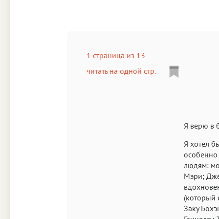
1 страница из 13
читать на одной стр.
Я верю в 
Я хотел б
особенно
людям: мо
Мэри; Дж
вдохновен
(который 
Заку Бохэ
Ганнелзу,