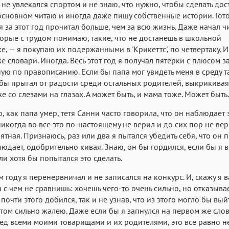
 не увлекался спортом и не знаю, что нужно, чтобы сделать до
 основном читаю и иногда даже пишу собственные истории. Гото
 я за этот год прочитал больше, чем за всю жизнь. Даже начал ч
торые с трудом понимаю, такие, что не достанешь в школьной
е, — я покупаю их подержанными в 'Крикеттс', по четвертаку. 
е словари. Иногда. Весь этот год я получал пятерки с плюсом 
ую по правописанию. Если бы папа мог увидеть меня в среду т
 бы прыгал от радости среди остальных родителей, выкрикивая
е со слезами на глазах. А может быть, и мама тоже. Может быть.
о, как папа умер, тетя Санни часто говорила, что он наблюдает
 никогда во все это по-настоящему не верил и до сих пор не ве
ятная. Признаюсь, раз или два я пытался убедить себя, что он 
юдает, одобрительно кивая. Знаю, он бы гордился, если бы я 
ли хотя бы попытался это сделать.
 году я перенервничал и не записался на конкурс. И, скажу я в
и с чем не сравнишь: хочешь чего-то очень сильно, но отказыва
почти этого добился, так и не узнав, что из этого могло бы выйт
этом сильно жалею. Даже если бы я запнулся на первом же слов
ед всеми моими товарищами и их родителями, это все равно н