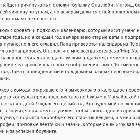
 найдет причину жить и отложит бутылку. Она любит Ингрид, б
ит ей яичницу по утрам, а по вечерам делится с ней попкорном 
Но пить мама не перестала.
юсь с кровати и подхожу к календарю, который висит у меня на
етыре года, но я каждый год вычеркиваю старые даты и подпр
я путано, но я его отладил. Папа привез этот календарь из Фло
ил в командировку. Он знал, что мне всегда хотелось в 'Мир Уол
и, наверное, считал календарь лучшим подарком, помимо поездк
ранице тут яркие и красочные изображения замка, 'Космическо
нтра, Дома с привидениями и полдюжины разных персонажей,
кки.
ркер с комода, открываю его и вычеркиваю в календаре перво
ного конкурса произношения слов по буквам в Магуайрской 
алось пять дней. Я ждал его целый год. Это будет мой последни
е, а значит, я приложу все усилия, чтобы занять одно из призов
а умер, я порылся в коробке с его старыми вещами, и в ней ок
трофеи, призовые ленточки и значки, которые он выигрывал за
и и за успехи в боулинге.