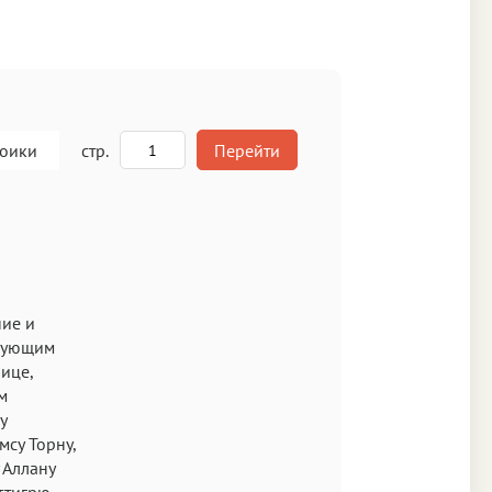
роики
стр.
Перейти
A
кст
ние и
едующим
ице,
м
у
су Торну,
 Аллану
Аа
ттигрю,