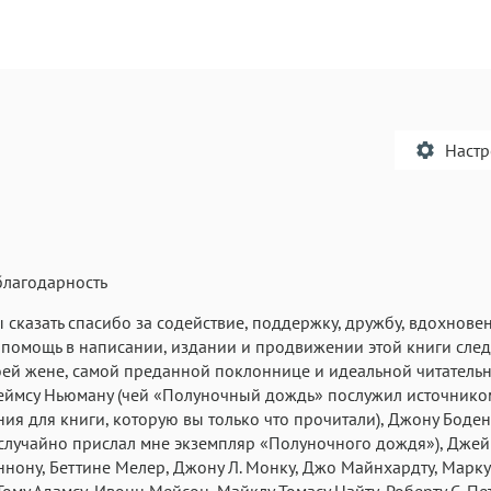
Наст
благодарность
Текст
Текст
Текст
Те
ы сказать спасибо за содействие, поддержку, дружбу, вдохнове
 помощь в написании, издании и продвижении этой книги сл
ей жене, самой преданной поклоннице и идеальной читательн
еймсу Ньюману (чей «Полуночный дождь» послужил источнико
ия для книги, которую вы только что прочитали), Джону Боден
случайно прислал мне экземпляр «Полуночного дождя»), Джейм
ннону, Беттине Мелер, Джону Л. Монку, Джо Майнхардту, Марку
Аа
Аа
Аа
 Тому Адамсу, Ивонн Мейсон, Майклу Томасу Найту, Роберту С. Пе