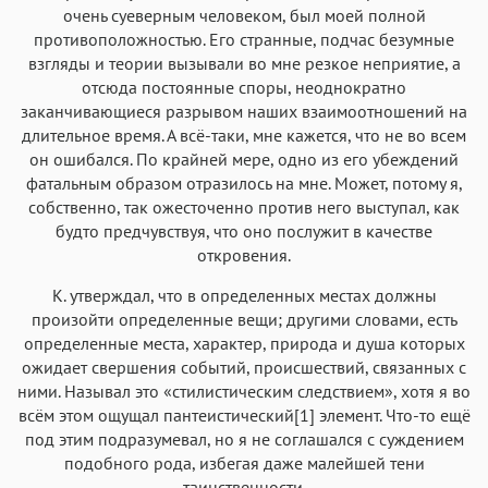
очень суеверным человеком, был моей полной
противоположностью. Его странные, подчас безумные
взгляды и теории вызывали во мне резкое неприятие, а
отсюда постоянные споры, неоднократно
заканчивающиеся разрывом наших взаимоотношений на
длительное время. А всё-таки, мне кажется, что не во всем
он ошибался. По крайней мере, одно из его убеждений
фатальным образом отразилось на мне. Может, потому я,
собственно, так ожесточенно против него выступал, как
будто предчувствуя, что оно послужит в качестве
откровения.
К. утверждал, что в определенных местах должны
произойти определенные вещи; другими словами, есть
определенные места, характер, природа и душа которых
ожидает свершения событий, происшествий, связанных с
ними. Называл это «стилистическим следствием», хотя я во
всём этом ощущал пантеистический[1] элемент. Что-то ещё
под этим подразумевал, но я не соглашался с суждением
подобного рода, избегая даже малейшей тени
таинственности.