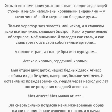
Хоть от воспоминания ужас сковывает сердце леденящей
стужей, а мысли наполнены кровавыми видениями — у
меня чистый лоб и мертвенно бледные руки…
Только чересчур затягивается мой исход, и я слишком
ясно всё понимаю, слишком быстро… Как-то удивительно
обострилось моё внимание. Я холоден как сталь, и как
сталь врезаюсь в свои собственные артерии…
А солнце играет, а солнце брызжет пурпуром…
Истекаю кровью, сердечной кровью…
Был отцом двух деток, наших бедных деток. Агнесс
любила их до безумия, наверное, больше чем меня. И
оставила их преждевременно. Умерла через несколько лет
после рождения младшей девочки.
Моя Агнесс! Моя милая Агнесс…
Эта смерть сильно потрясла меня. Размеренный образ
жизни не принёс мне душевного покоя, и я начал