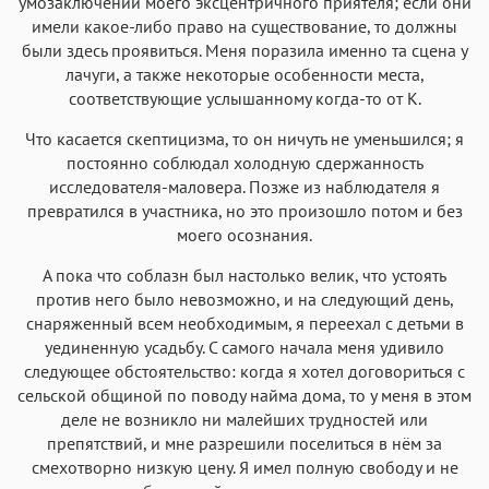
умозаключений моего эксцентричного приятеля; если они
имели какое-либо право на существование, то должны
были здесь проявиться. Меня поразила именно та сцена у
лачуги, а также некоторые особенности места,
соответствующие услышанному когда-то от К.
Что касается скептицизма, то он ничуть не уменьшился; я
постоянно соблюдал холодную сдержанность
исследователя-маловера. Позже из наблюдателя я
превратился в участника, но это произошло потом и без
моего осознания.
А пока что соблазн был настолько велик, что устоять
против него было невозможно, и на следующий день,
снаряженный всем необходимым, я переехал с детьми в
уединенную усадьбу. С самого начала меня удивило
следующее обстоятельство: когда я хотел договориться с
сельской общиной по поводу найма дома, то у меня в этом
деле не возникло ни малейших трудностей или
препятствий, и мне разрешили поселиться в нём за
смехотворно низкую цену. Я имел полную свободу и не