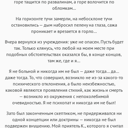
горе тащится по развалинам, а горе волочится по
Menlo
SF Mono
Courier
Courier New
обломкам…
На горизонте тучи замерли, на небосклоне тучи
остановились — дым набросил пелену на глаза, сажа
проникает и врезается в горло…
Вчера вернулся из учреждения: уже не опасен. Пусть будет
так. Только клянусь, что любой на моем месте при
подобных обстоятельствах оказался бы, в конце концов,
там же, где и я…
Я не больной и никогда им не был — даже тогда… да…
даже тогда. То, что совершил, возникло не из-за какого-то
психического отклонения, а было неизбежностью,
каковой являются проявления стихий, как жизнь и смерть
— возникло из окружения с непоколебимой
очевидностью. Я не психопат и никогда им не был!
Зато был законченным скептиком, не придерживался ни
одной концепции или доктрины — никогда не был
подвержен внушению. Мой приятель К., которого я считал