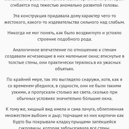
сгибается под тяжестью аномально развитой головы.
Эта конструкция придавала дому характер чего-то
жестокого, какого-то издевательства сильного над слабым.
Никогда не мог понять, как было воздвигнуто и устояло
строение подобного рода.
Аналогичное впечатление по отношению к стенам
создавали исчезающие в них маленькие окна; втиснутые в
толстые стены, они практически терялись в их ужасных
объятьях.
По крайней мере, так это выглядело снаружи, хотя, как я
со временем убедился, в сущности, они не были такими
узкими, а пропускали столько же света, сколько при
обычных условиях значительно бóльшие окна.
К тому же, хищный вид имела и сама лачуга, облепленная
множеством выбоин и дыр; торчащие из них кирпичи как
будто бы покрывали кладку прыщами запёкшейся
сукровицы, которая забрызгивала все стены.