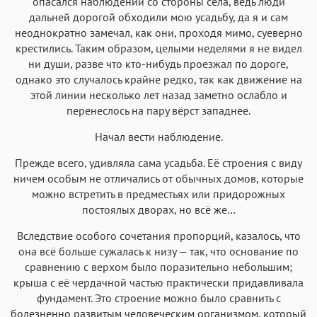
опасался наблюдений со стороны села, ведь люди
дальней дорогой обходили мою усадьбу, да я и сам
неоднократно замечал, как они, проходя мимо, суеверно
крестились. Таким образом, целыми неделями я не видел
ни души, разве что кто-нибудь проезжал по дороге,
однако это случалось крайне редко, так как движение на
этой линии несколько лет назад заметно ослабло и
перенеслось на пару вёрст западнее.
Начал вести наблюдение.
Прежде всего, удивляла сама усадьба. Её строения с виду
ничем особым не отличались от обычных домов, которые
можно встретить в предместьях или придорожных
постоялых дворах, но всё же…
Вследствие особого сочетания пропорций, казалось, что
она всё больше сужалась к низу — так, что основание по
сравнению с верхом было поразительно небольшим;
крыша с её чердачной частью практически придавливала
фундамент. Это строение можно было сравнить с
болезненно развитым человеческим организмом, который