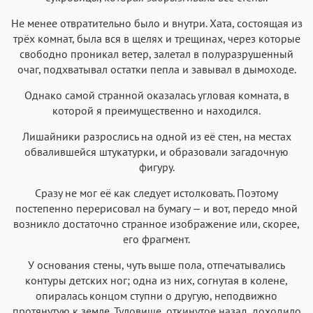
Не менее отвратительно было и внутри. Хата, состоящая из
трёх комнат, была вся в щелях и трещинах, через которые
свободно проникал ветер, залетал в полуразрушенный
очаг, подхватывал остатки пепла и завывал в дымоходе.
Однако самой странной оказалась угловая комната, в
которой я преимущественно и находился.
Лишайники разрослись на одной из её стен, на местах
обвалившейся штукатурки, и образовали загадочную
фигуру.
Сразу не мог её как следует истолковать. Поэтому
постепенно перерисовал на бумагу — и вот, передо мной
возникло достаточно странное изображение или, скорее,
его фрагмент.
У основания стены, чуть выше пола, отпечатывались
контуры детских ног; одна из них, согнутая в колене,
опиралась концом ступни о другую, неподвижно
протянутую к земле. Туловище, откинутое назад, доходило