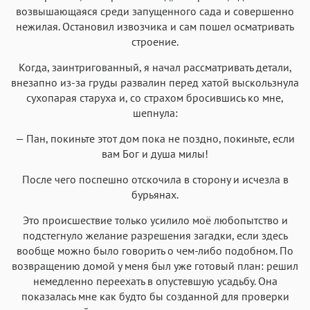
возвышающаяся среди запущенного сада и совершенно
нежилая. Остановил извозчика и сам пошел осматривать
строение.
Когда, заинтригованный, я начал рассматривать детали,
внезапно из-за груды развалин перед хатой выскользнула
сухопарая старуха и, со страхом бросившись ко мне,
шепнула:
— Пан, покиньте этот дом пока не поздно, покиньте, если
вам Бог и душа милы!
После чего поспешно отскочила в сторону и исчезла в
бурьянах.
Это происшествие только усилило моё любопытство и
подстегнуло желание разрешения загадки, если здесь
вообще можно было говорить о чем-либо подобном. По
возвращению домой у меня был уже готовый план: решил
немедленно переехать в опустевшую усадьбу. Она
показалась мне как будто бы созданной для проверки