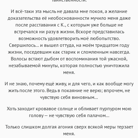
И всё-таки эта мысль не давала мне покоя, а желание
доказательства её необоснованности мучило меня даже
после расставания с К., с которым уже больше не
встречался ни разу в жизни. Вскоре представилась
возможность удовлетворить моё любопытство.
Свершилось… и вышел оттуда, на моём тридцатом году
жизни, поседевшим как старик и сломленным навсегда.
Волосы встают дыбом от воспоминания той ужасной,
незабываемой минуты, которая полностью уничтожила
меня.
И не знаю, почему ещё живу, и для чего, и как вообще могу
жить после этого. Ведь в покаяние не верю; впрочем, не
чувствую себя виновным…
Хоть заходит кровавое солнце и обливает пурпуром мою
голову — не чувствую себя палачом…
Только слишком долгая агония сверх всякой меры терзает
меня.