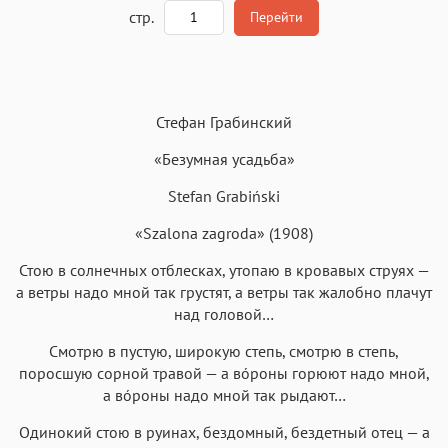
A
стр.
Перейти
Текст
Текст
Текст
Текст
Стефан Грабинский
«Безумная усадьба»
Stefan Grabiński
Аа
«Szalona zagroda» (1908)
Аа
Аа
Аа
Roboto
Fira Sans
Garamond
Times
Стою в солнечных отблесках, утопаю в кровавых струях —
а ветры надо мной так грустят, а ветры так жалобно плачут
Аа
Аа
Аа
Аа
над головой…
Iowan
SF Serif
New York
San Francisco
Смотрю в пустую, широкую степь, смотрю в степь,
Аа
Аа
Аа
Аа
поросшую сорной травой — а вóроны горюют надо мной,
Helvetica Neue
а вóроны надо мной так рыдают…
Georgia
Arial
Times New Roman
Аа
Аа
Аа
Аа
Одинокий стою в руинах, бездомный, бездетный отец — а