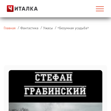
«
»
Главная
Фантастика
Ужасы
Безумная усадьба