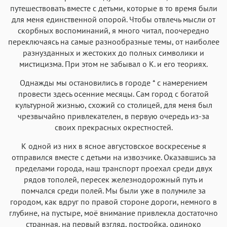
путешествовать вместе с детьми, которые в то время были
для меня единственной опорой. Чтобы отвлечь мысли от
скорбных воспоминаний, я много читал, поочередно
переключаясь на самые разнообразные темы, от наиболее
разнузданных и жестоких до полных символики и
мистицизма. При этом не забывал о К. и его теориях.
Однажды мы остановились в городе * с намерением
провести здесь осенние месяцы. Сам город с богатой
культурной жизнью, схожий со столицей, для меня был
чрезвычайно привлекателен, в первую очередь из-за
своих прекрасных окрестностей.
К одной из них в ясное августовское воскресенье я
отправился вместе с детьми на извозчике. Оказавшись за
пределами города, наш транспорт проехал среди двух
рядов тополей, пересек железнодорожный путь и
помчался среди полей. Мы были уже в полумиле за
городом, как вдруг по правой стороне дороги, немного в
глубине, на пустыре, моё внимание привлекла достаточно
странная, на первый взгляд, постройка, одиноко