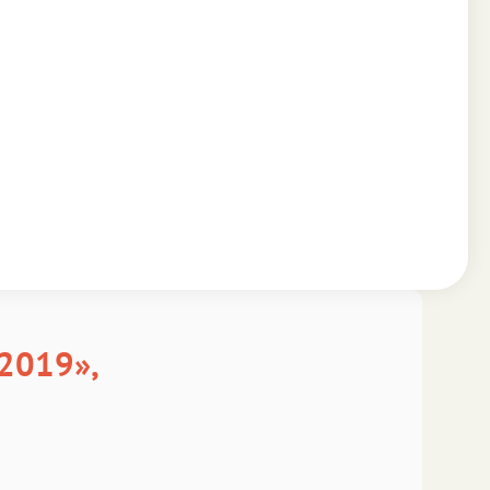
Аа
Аа
а
SF Serif
New York
ncisco
Аа
а
Аа
Georgia
al
Times New Roman
Аа
Аа
а
Menlo
SF Mono
r New
2019»,