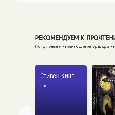
РЕКОМЕНДУЕМ К ПРОЧТЕ
Популярные и начинающие авторы, крупне
Стивен Кинг
естен
Оно