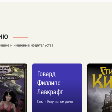
НИЮ
йшие и нишевые издательства
Говард
Филлипс
Лавкрафт
Сны в Ведьмином доме