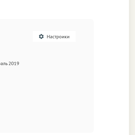
Настроики
A
аль 2019
кст
Текст
Текст
Аа
а
Аа
Fira Sans
mond
Times