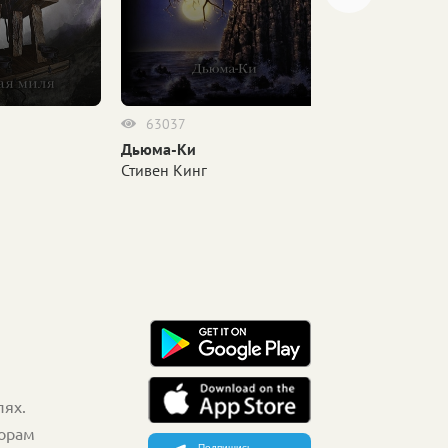
63037
58985
Дьюма-Ки
Побег из Шоу
Стивен Кинг
Стивен Кинг
лях.
торам
Подпишись