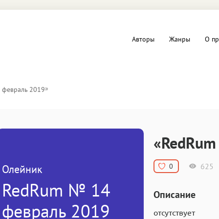
Авторы
Жанры
О пр
вы и Триллеры
Любовные романы
»
 февраль 2019
Детское
ная литература
Документальная литератур
«RedRum 
Драматургия
625
0
Олейник
дство
Компьютеры и Интернет
RedRum № 14
Описание
ное
Фольклор
февраль 2019
отсутствует