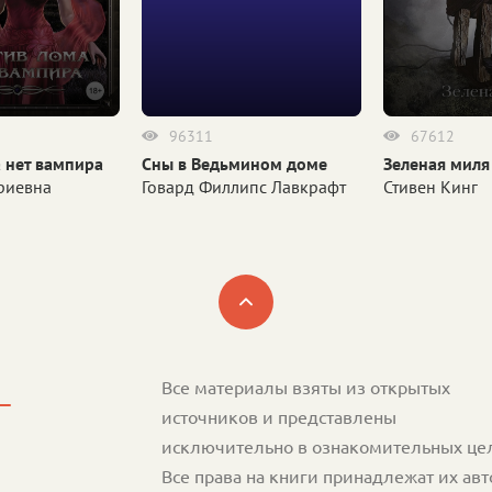
96311
67612
 нет вампира
Сны в Ведьмином доме
Зеленая миля
риевна
Говард Филлипс Лавкрафт
Стивен Кинг
Все материалы взяты из открытых
источников и представлены
исключительно в ознакомительных це
Все права на книги принадлежат их ав