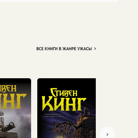
ВСЕ КНИГИ В ЖАНРЕ УЖАСЫ
Стивен 
Побег из Шоу