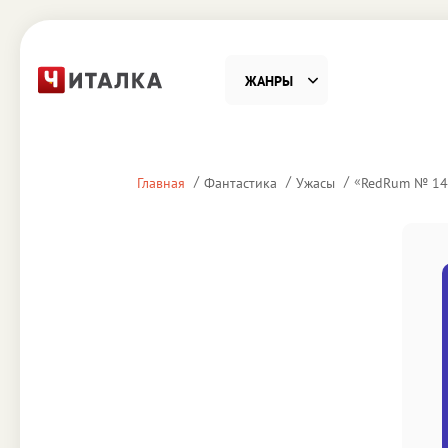
ЖАНРЫ
Фантастика
Детекти
«
Главная
Фантастика
Ужасы
RedRum № 14
Приключения
Проза
Наука, Образование
Справоч
Религия и духовность
Поэзия
Юмор
Домово
Деловая литература
Старин