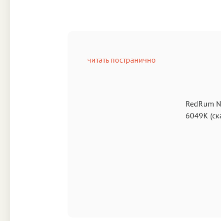
читать постранично
RedRum №
6049K
(ск