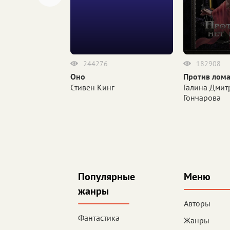
244276
182908
Оно
Против лома
вестен
Стивен Кинг
Галина Дмит
Гончарова
Популярные
Меню
жанры
Авторы
Фантастика
Жанры