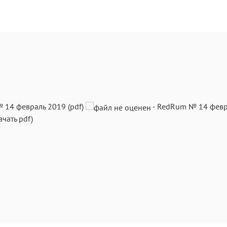
 14 февраль 2019 (pdf)
-
RedRum № 14 февр
ачать pdf)
Текст
Те
Аа
А
Roboto
Gara