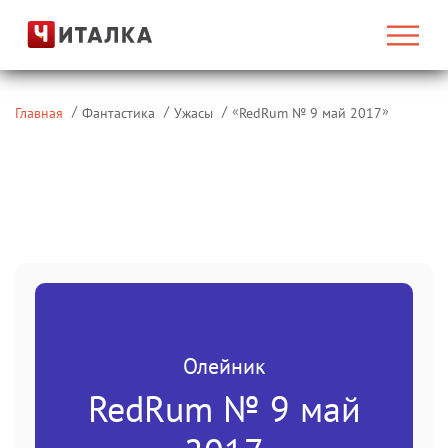
«
»
Главная
Фантастика
Ужасы
RedRum № 9 май 2017
Олейник
RedRum № 9 май