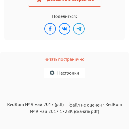
Поделиться:
читать постранично
Настроики
A
RedRum № 9 май 2017 (pdf)
-
RedRum
Текст
Текст
Текст
Текст
№ 9 май 2017
1728K
(скачать pdf)