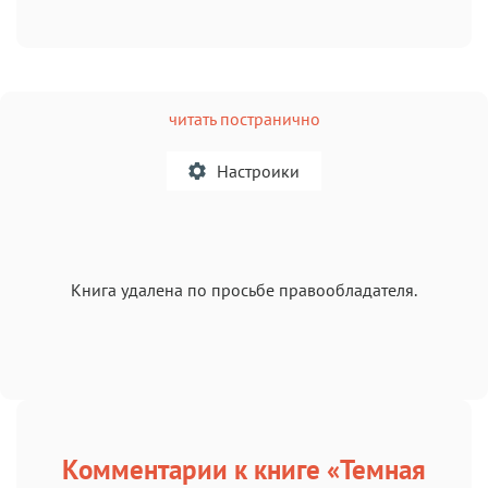
читать постранично
Настроики
A
Книга удалена по просьбе правообладателя.
Текст
Текст
Текст
Текст
Комментарии к книге «Темная
Аа
Аа
Аа
Аа