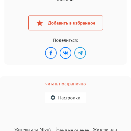
Добавить в избранное
Поделиться:
читать постранично
Настроики
A
Жители ада (djvu)
-
Жители ада