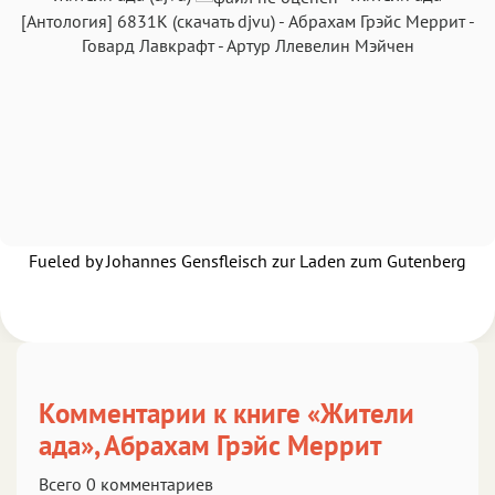
Текст
Текст
Текст
Текст
[Антология]
6831K
(скачать djvu)
-
Абрахам Грэйс Меррит
-
Говард Лавкрафт
-
Артур Ллевелин Мэйчен
Аа
Аа
Аа
Аа
Roboto
Fira Sans
Garamond
Times
Аа
Аа
Аа
Аа
Fueled by Johannes Gensfleisch zur Laden zum Gutenberg
Iowan
SF Serif
New York
San Francisco
Аа
Аа
Аа
Аа
Helvetica Neue
Georgia
Arial
Times New Roman
Аа
Аа
Аа
Аа
Комментарии к книге «Жители
Menlo
SF Mono
Courier
Courier New
ада», Абрахам Грэйс Меррит
Всего 0 комментариев