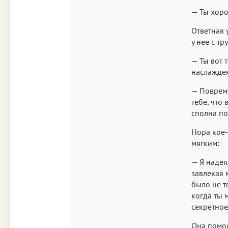
— Ты хоро
Ответная 
у нее с т
— Ты вот т
наслажден
— Повреме
тебе, что
сполна по
Нора кое-
мягким:
— Я надея
завлекая 
было не т
когда ты 
секретно
Она помол