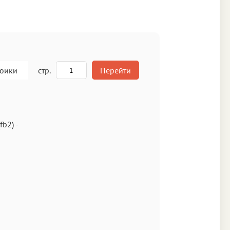
роики
стр.
Перейти
A
(fb2)
-
кст
Аа