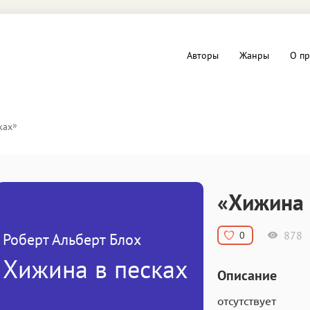
Авторы
Жанры
О пр
вы и Триллеры
Любовные романы
»
ках
Детское
ная литература
Документальная литератур
«Хижина 
Драматургия
878
0
Роберт Альберт Блох
дство
Компьютеры и Интернет
Хижина в песках
Описание
ное
Фольклор
отсутствует