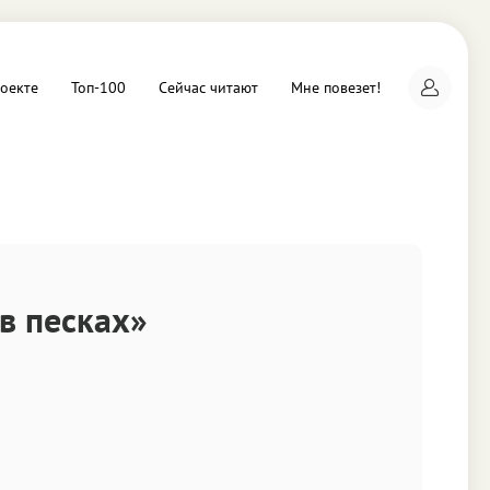
оекте
Топ-100
Сейчас читают
Мне повезет!
а
в песках»