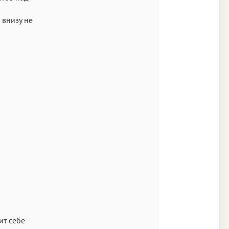
 внизу не
ит себе