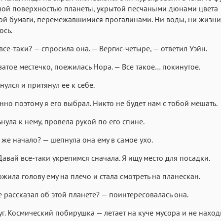
ной поверхностью планеты, укрытой песчаными дюнами цвета
й бумаги, перемежавшимися прогалинами. Ни воды, ни жизни
ось.
 все-таки? — спросила она. — Вергис-четыре, — ответил Уэйн.
ватое местечко, поежилась Нора. — Все такое… покинутое.
нулся и притянул ее к себе.
нно поэтому я его выбрал. Никто не будет нам с тобой мешать.
нула к нему, провела рукой по его спине.
 же начало? — шепнула она ему в самое ухо.
Давай все-таки укрепимся сначала. Я ищу место для посадки.
жила голову ему на плечо и стала смотреть на планескан.
е рассказал об этой планете? — поинтересовалась она.
г. Космический побирушка — летает на куче мусора и не наход