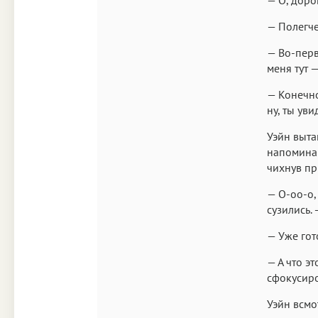
— Полегче
— Во-перв
меня тут 
— Конечно
ну, ты уви
Уэйн выта
напоминав
чихнув пр
— О-оо-о,
сузились.
— Уже гот
— А что э
сфокусиро
Уэйн всмо