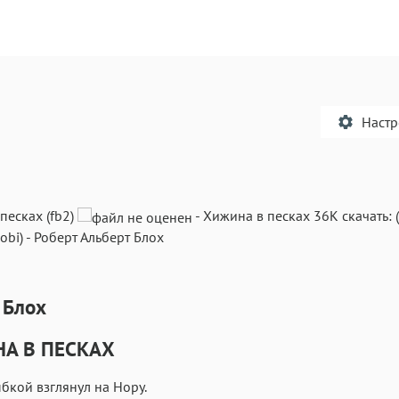
Наст
песках (fb2)
-
Хижина в песках
36K
скачать:
obi)
-
Роберт Альберт Блох
Текст
Текст
Текст
Те
 Блох
А В ПЕСКАХ
Аа
Аа
Аа
ыбкой взглянул на Нору.