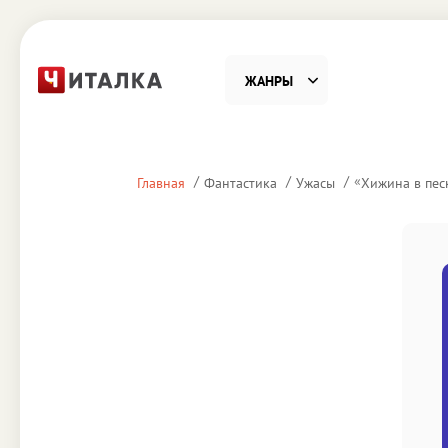
ЖАНРЫ
Фантастика
Детекти
«
Главная
Фантастика
Ужасы
Хижина в пес
Приключения
Проза
Наука, Образование
Справоч
Религия и духовность
Поэзия
Юмор
Домово
Деловая литература
Старин