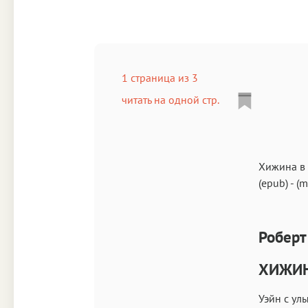
1 страница из 3
читать на одной стр.
Хижина в 
(epub)
-
(m
Роберт
ХИЖИН
Уэйн с ул