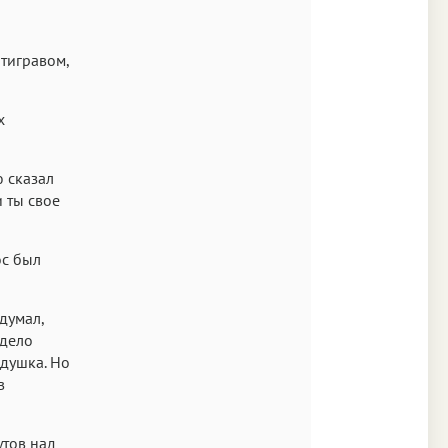
Times
Аа
тигравом,
New York
Аа
х
s New Roman
Аа
 сказал
и ты свое
SF Mono
ос был
 думал,
 дело
 душка. Но
в
утов над