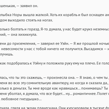
Roboto
Fira Sans
Garamond
шенькая, — заявил он.
Аа
Аа
Аа
улыбка Норы вышла жалкой. Хоть их корабль и был оснащен ан
Iowan
SF Serif
San Francisco
рудом выходило стоять на ногах.
Аа
Аа
Аа
олько болтать и горазд. Я-то думала, у нас будет круиз неземны
ий, — она хихикнула.
Helvetica Neue
Georgia
Arial
Time
Аа
Аа
Аа
ни до приземления, — заверил ее Уэйн. — Я же прошлой ночью
 в невесомости у нас с тобой ничего не получится. Высадимся — 
Menlo
Courier
Courier New
лучишь.
как подобралась к Уэйну и положила руку ему на плечо. Ее гол
лась, что ты это скажешь, — произнесла она. — Я знаю, о чем ты
меня во всю эту сомнительную авантюру, но когда я сказала да,
олько в деньгах. Ты мне вроде как нравишься… понимаешь? Ты
меня уболтал, я думала, что все будет… ну… романтичнее. Полет 
е любовное гнездышко…
чала, глядя на экран планескана. Они курсировали в тысяче ф