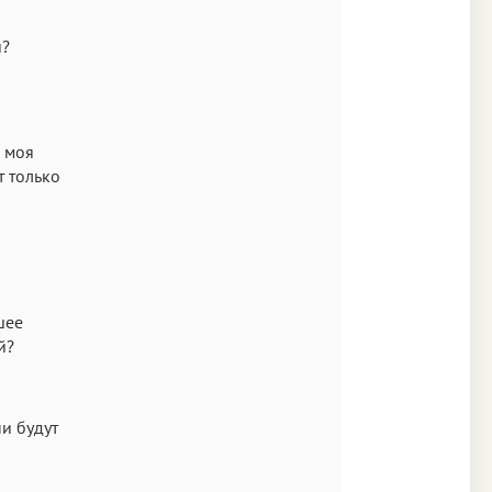
и?
, моя
т только
шее
й?
ни будут