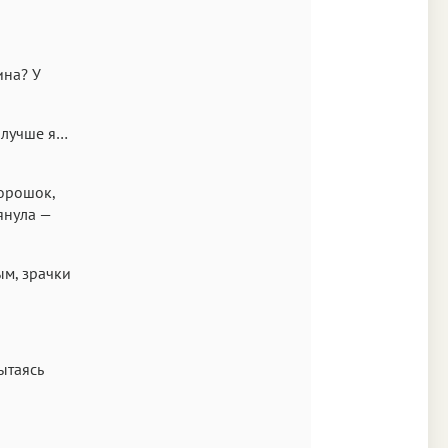
ина? У
 лучше я…
орошок,
янула —
ым, зрачки
ытаясь