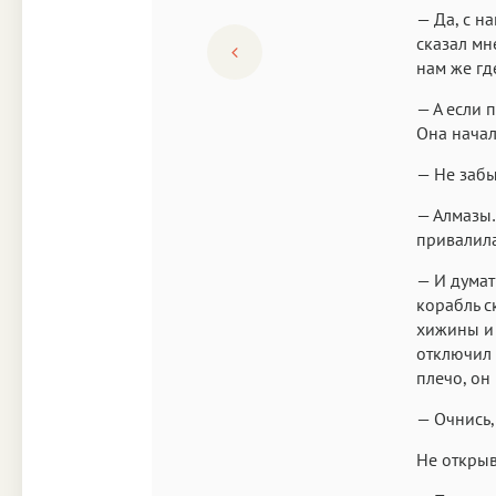
— Да, с н
сказал мне
нам же гд
— А если 
Она начал
— Не забы
— Алмазы…
привалила
— И думат
корабль с
хижины и 
отключил 
плечо, он
— Очнись,
Не открыв