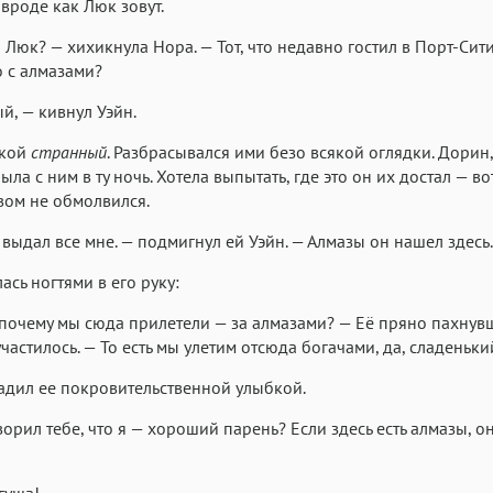
 вроде как Люк зовут.
 Люк? — хихикнула Нора. — Тот, что недавно гостил в Порт-Сит
 с алмазами?
й, — кивнул Уэйн.
акой
странный
. Разбрасывался ими безо всякой оглядки. Дорин
ыла с ним в ту ночь. Хотела выпытать, где это он их достал — во
вом не обмолвился.
 выдал все мне. — подмигнул ей Уэйн. — Алмазы он нашел здесь.
ась ногтями в его руку:
 почему мы сюда прилетели — за алмазами? — Её пряно пахнув
частилось. — То есть мы улетим отсюда богачами, да, сладеньки
адил ее покровительственной улыбкой.
ворил тебе, что я — хороший парень? Если здесь есть алмазы, о
уша!..