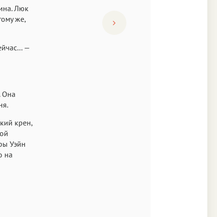
ина. Люк
тому же,
сейчас… —
. Она
ня.
гкий крен,
вой
ры Уэйн
о на