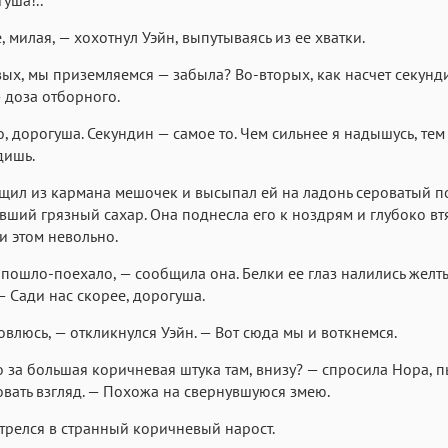
, милая, — хохотнул Уэйн, выпутываясь из ее хватки.
ых, мы приземляемся — забыла? Во-вторых, как насчет секунд
— доза отборного.
, дорогуша. Секундин — самое то. Чем сильнее я надышусь, тем
дишь.
щил из кармана мешочек и высыпал ей на ладонь сероватый п
ший грязный сахар. Она поднесла его к ноздрям и глубоко вт
и этом невольно.
 пошло-поехало, — сообщила она. Белки ее глаз налились желт
 — Сади нас скорее, дорогуша.
овлюсь, — откликнулся Уэйн. — Вот сюда мы и воткнемся.
то за большая коричневая штука там, внизу? — спросила Нора, п
вать взгляд. — Похожа на свернувшуюся змею.
трелся в странный коричневый нарост.