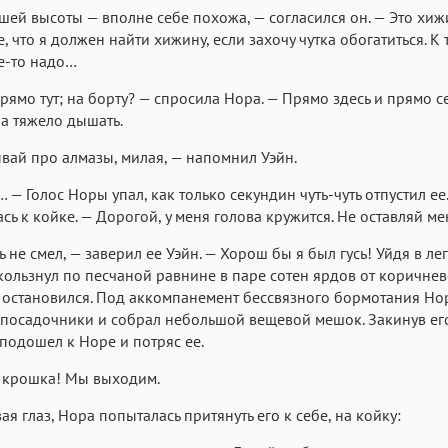
ашей высоты — вполне себе похожа, — согласился он. — Это хиж
, что я должен найти хижину, если захочу чутка обогатиться. К 
е-то надо…
прямо тут; на борту? — спросила Нора. — Прямо здесь и прямо 
а тяжело дышать.
вай про алмазы, милая, — напомнил Уэйн.
 — Голос Норы упал, как только секундин чуть-чуть отпустил ее
сь к койке. — Дорогой, у меня голова кружится. Не оставляй ме
ь не смел, — заверил ее Уэйн. — Хорош бы я был гусь! Уйдя в ле
кользнул по песчаной равнине в паре сотен ярдов от коричне
остановился. Под аккомпанемент бессвязного бормотания Но
посадочники и собрал небольшой вещевой мешок. Закинув ег
 подошел к Норе и потряс ее.
 крошка! Мы выходим.
ая глаз, Нора попыталась притянуть его к себе, на койку: