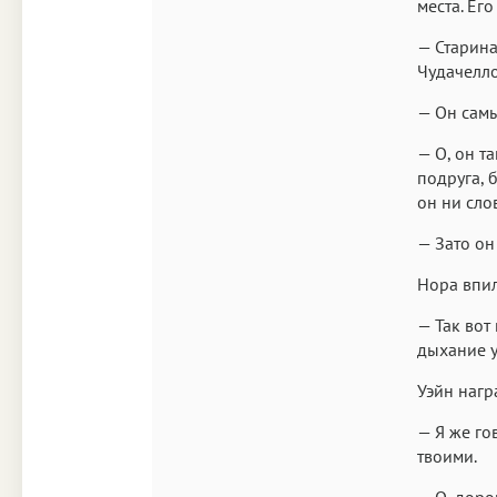
места. Его
— Старина
Чудачелло
— Он самы
— О, он т
подруга, б
он ни сло
— Зато он
Нора впил
— Так вот
дыхание у
Уэйн нагр
— Я же го
твоими.
— О, дорог