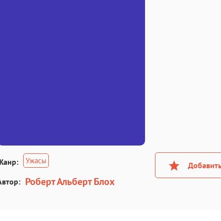
Ужасы
Жанр:
Добавить
Роберт Альберт Блох
Автор: