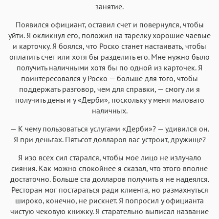
занятие.
Появился официант, оставил счет и повернулся, чтобы
уйти. Я окликнул его, положил на тарелку хорошие чаевые
и карточку. Я боялся, что Роско станет настаивать, чтобы
оплатить счет или хотя бы разделить его. Мне нужно было
получить наличными хотя бы по одной из карточек. Я
поинтересовался у Роско — больше для того, чтобы
поддержать разговор, чем для справки, — смогу ли я
получить деньги у «Дерби», поскольку у меня маловато
наличных.
— К чему пользоваться услугами «Дерби»? — удивился он.
Я при деньгах. Пятьсот долларов вас устроит, дружище?
Я изо всех сил старался, чтобы мое лицо не излучало
сияния. Как можно спокойнее я сказал, что этого вполне
достаточно. Больше ста долларов получить я не надеялся.
Ресторан мог постараться ради клиента, но размахнуться
широко, конечно, не рискнет. Я попросил у официанта
чистую чековую книжку. Я старательно выписал название