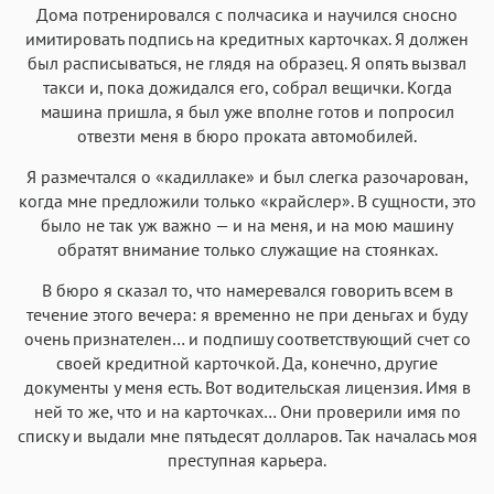
Дома потренировался с полчасика и научился сносно
имитировать подпись на кредитных карточках. Я должен
был расписываться, не глядя на образец. Я опять вызвал
такси и, пока дожидался его, собрал вещички. Когда
машина пришла, я был уже вполне готов и попросил
отвезти меня в бюро проката автомобилей.
Я размечтался о «кадиллаке» и был слегка разочарован,
когда мне предложили только «крайслер». В сущности, это
было не так уж важно — и на меня, и на мою машину
обратят внимание только служащие на стоянках.
В бюро я сказал то, что намеревался говорить всем в
течение этого вечера: я временно не при деньгах и буду
очень признателен… и подпишу соответствующий счет со
своей кредитной карточкой. Да, конечно, другие
документы у меня есть. Вот водительская лицензия. Имя в
ней то же, что и на карточках… Они проверили имя по
списку и выдали мне пятьдесят долларов. Так началась моя
преступная карьера.