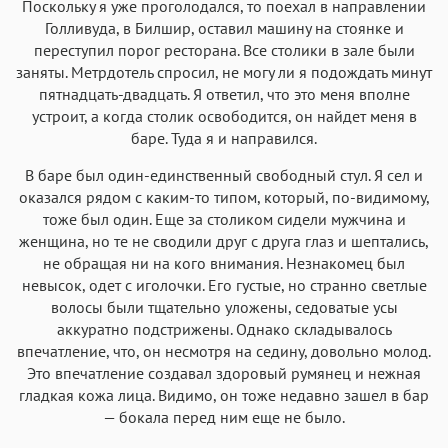
Поскольку я уже проголодался, то поехал в направлении
Голливуда, в Билшир, оставил машину на стоянке и
переступил порог ресторана. Все столики в зале были
заняты. Метрдотель спросил, не могу ли я подождать минут
пятнадцать-двадцать. Я ответил, что это меня вполне
устроит, а когда столик освободится, он найдет меня в
баре. Туда я и направился.
В баре был один-единственный свободный стул. Я сел и
оказался рядом с каким-то типом, который, по-видимому,
тоже был один. Еще за столиком сидели мужчина и
женщина, но те не сводили друг с друга глаз и шептались,
не обращая ни на кого внимания. Незнакомец был
невысок, одет с иголочки. Его густые, но странно светлые
волосы были тщательно уложены, седоватые усы
аккуратно подстрижены. Однако складывалось
впечатление, что, он несмотря на седину, довольно молод.
Это впечатление создавал здоровый румянец и нежная
гладкая кожа лица. Видимо, он тоже недавно зашел в бар
— бокала перед ним еще не было.