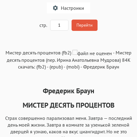
Настроики
A
стр.
Перейти
Текст
Текст
Текст
Текст
Мистер десять процентов (fb2)
-
Мистер
десять процентов
(пер.
Ирина Анатольевна Мудрова
)
84K
скачать:
(fb2)
-
(epub)
-
(mobi)
-
Фредерик Браун
Фредерик Браун
Аа
Аа
Аа
Аа
Roboto
Fira Sans
Garamond
Times
МИСТЕР ДЕСЯТЬ ПРОЦЕНТОВ
Аа
Аа
Аа
Аа
Страх совершенно парализовал меня. Завтра — последний
Iowan
SF Serif
New York
San Francisco
день моей жизни. Завтра в комнате за узенькой зеленой
Аа
Аа
дверцей я узнаю, каков на вкус циангидрит. Но не это
Аа
Аа