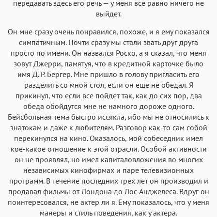
передавать здесь его речь — у меня все равно ничего не
выйдет.
Он мне сразу очень понравился, похоже, и я ему показался
симпатичным. Почти сразу мы стали звать друг друга
просто по имени. Он назвался Роско, а я сказал, что меня
зовут Джерри, памятуя, что в кредитной карточке было
имя Д. Р. Бергер. Мне пришло в голову пригласить его
разделить со мной стол, если он еще не обедал. Я
прикинул, что если все пойдет так, как до сих пор, два
обеда обойдутся мне не намного дороже одного.
Бейсбольная тема быстро иссякла, ибо мы не относились к
знатокам и даже к любителям. Разговор как-то сам собой
перекинулся на кино. Оказалось, мой собеседник имел
кое-какое отношение к этой отрасли. Особой активности
он не проявлял, но имел капиталовложения во многих
независимых кинофирмах и паре телевизионных
программ. В течение последних трех лет он производил и
продавал фильмы от Лондона до Лос-Анджелеса. Вдруг он
поинтересовался, не актер ли я. Ему показалось, что у меня
манеры и стиль поведения, как у актера.