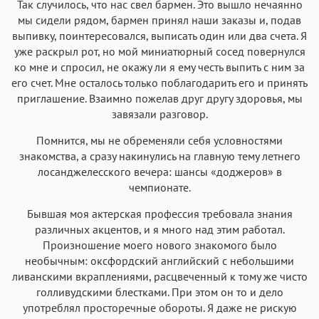
Так случилось, что нас свел бармен. Это вышло нечаянно
мы сидели рядом, бармен принял наши заказы и, подав
выпивку, поинтересовался, выписать один или два счета. Я
уже раскрыл рот, но мой миниатюрный сосед повернулся
ко мне и спросил, не окажу ли я ему честь выпить с ним за
его счет. Мне осталось только поблагодарить его и принять
приглашение. Взаимно пожелав друг другу здоровья, мы
завязали разговор.
Помнится, мы не обременяли себя условностями
знакомства, а сразу накинулись на главную тему летнего
лосанджелесского вечера: шансы «доджеров» в
чемпионате.
Бывшая моя актерская профессия требовала знания
различных акцентов, и я много над этим работал.
Произношение моего нового знакомого было
необычным: оксфордский английский с небольшими
ливанскими вкраплениями, расцвеченный к тому же чисто
голливудскими блестками. При этом он то и дело
употреблял просторечные обороты. Я даже не рискую