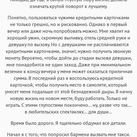
означать крутой поворот к лучшему.
Понятно, пользоваться чужими кредитными карточками
не только грешно, но и рискованно. Однако в первый
вечер или даже ночь попробовать можно. Мне хватит на
хороший ужин, скромную выпивку, отель средней руки и
девушку по вызову. Но с девушками не расплачиваются
кредитными карточками, значит, нужно получить звонкую
монету. Вероятно, чтобы дойти до стадии вызова девушки,
мне понадобится не один заход. Даже при минимальном
везении к концу вечера у меня может оказаться приличная
сумма. В последний раз я воспользуюсь кредитной
карточкой, чтобы получить место в самолете, который
унесет меня подальше от этой безнадежной дыры. Я начну
новую жизнь на новом месте, буду работать. Только не
играть. С этими глупостями покончено… ну, разве что так…
в любительских спектаклях… для души…
Время было дорого. Я тщательно обдумал все детали.
Начал я с того, что попросил бармена вызвать мне такси.