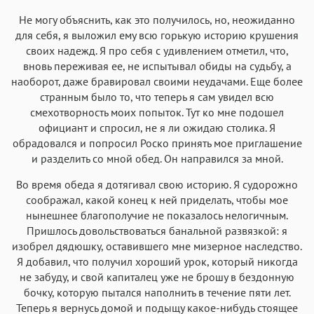
Не могу объяснить, как это получилось, но, неожиданно
для себя, я выложил ему всю горькую историю крушения
своих надежд. Я про себя с удивлением отметил, что,
вновь переживая ее, не испытывал обиды на судьбу, а
наоборот, даже бравировал своими неудачами. Еще более
странным было то, что теперь я сам увидел всю
смехотворность моих попыток. Тут ко мне подошел
официант и спросил, не я ли ожидаю столика. Я
обрадовался и попросил Роско принять мое приглашение
и разделить со мной обед. Он направился за мной.
Во время обеда я дотягивал свою историю. Я судорожно
соображал, какой конец к ней приделать, чтобы мое
нынешнее благополучие не показалось нелогичным.
Пришлось довольствоваться банальной развязкой: я
изобрел дядюшку, оставившего мне мизерное наследство.
Я добавил, что получил хороший урок, который никогда
не забуду, и свой капиталец уже не брошу в бездонную
бочку, которую пытался наполнить в течение пяти лет.
Теперь я вернусь домой и подыщу какое-нибудь стоящее