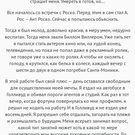
страшит меня. Умереть я готов, но…
Helvetica Neue
Georgia
Arial
Times New Roman
Все началось со встречи с Роско. Перед этим я сам стал А.
Аа
Аа
Аа
Аа
Рос — Ант Роско. Сейчас я попытаюсь объяснить.
Menlo
SF Mono
Courier
Courier New
Тогда я был молод, довольно красив, в меру умен, недурно
воспитан. Тогда меня звали Биллом Виллером. Уже пять лет
я пытался стать актером кино или, на худой конец,
телевидения, но пока не попал даже в рекламный ролик,
не говоря уже о каких-то ролях. А чтобы не околеть с
голоду, я крутился, как белка в колесе, каждый вечер с
шести до двух в одном погребке Санта-Моники.
В этой работе был свой плюс — день оставался свободным
для осуществления моей мечты. Я ездил на автобусе в
Голливуд и обивал пороги агентов и студий. Как раз в тот
вечер, когда фортуна повернулась ко мне профилем, я
решил не ходить на работу. И в Голливуд я не ездил уже
восемь дней. Я разрешил себе отдыхать, загорать на пляже
и размышлять о будущем. Меня всерьез занимал вопрос,
какой тип занятий может хоть в какой-то мере
удовлетворить мои высокие духовные потребности. До