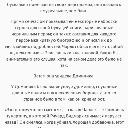
буквально помешан на своих персонажах, они казались
ему реальнее, чем Элис.
Прямо сейчас он показывал ей некоторые наброски
героев для своей будущей книги, нарисованные
чернильным пером; он также составил для каждого
персонажа краткую биографию и описал их до
мельчайших подробностей. Чарльз объяснял все с особой
тщательностью, а Элис лишь кивала головой, будто бы
внимательно его слушая, хотя на самом деле это было не
так.
Затем она увидела Доминика.
У Доминика было вытянутое, худое лицо, спутанные
длинные волосы и всклокоченная борода. И что-то
странное было в том, как он кривил рот.
«Это потому что он смеется», — сказал Чарльз. — «Помнишь
ту картину, в которой Ричард Видмарк снимался пару лет
назад? Он смеялся, когда убивал. Хорошая добавочка, этот