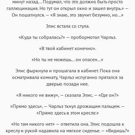
минут назад… Подумал, что это должно быть просто
галлюцинация. Но тут он открыл окно и зашел внутрь.» —
Он пошатнулся. — «Я знаю, это звучит безумно, но…»
Элис встала со стула.
«Куда ты собралась?» — пробормотал Чарльз.
«В твой кабинет конечно».
«Но ты не можешь… он опасен…»
Элис фыркнула и прошагала в кабинет. Пока она
осматривала комнату, Чарльз испуганно прятался за
дверью позади нее.
«Я никого не вижу», — сказала Элис. — «Где он?»
«Прямо здесь», — Чарльз ткнул дрожащим пальцем. —
«Прямо здесь в этом кресле.»
«Но там никого нет» — ответила она. Элис подошла к
креслу и рукой надавила на мягкое сиденье. — «Видишь?»