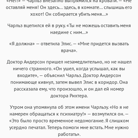
«Нет!» — Чарльз внезапно выпрямился на кровати. — «Не
оставляй меня! Он здесь… здесь, в комнате… слышишь его
хохот! Он собирается убить меня…»
Чарльз вцепился ей в руку. «Ты не можешь оставить меня
наедине с ним…»
«Я должна» — ответила Элис. — «Мне придется вызвать
врача».
Доктор Андерсон пришел незамедлительно, но не нашел
ничего странного. «Он ушел, когда услышал, как вы
входите», — объяснил Чарльз. Доктор Андерсон
понимающе кивнул, затем вывел Элис в коридор. Она
рассказала ему, что произошло, и он дал ей номер
доктора Рихтера.
Утром она упомянула об этом имени Чарльзу. «Но я не
намерен обращаться к психиатру!» — возмутился он. —
«Это было просто временное недомогание. Я слишком
усердно печатал. Теперь помоги мне встать. Мне нужно
работать».