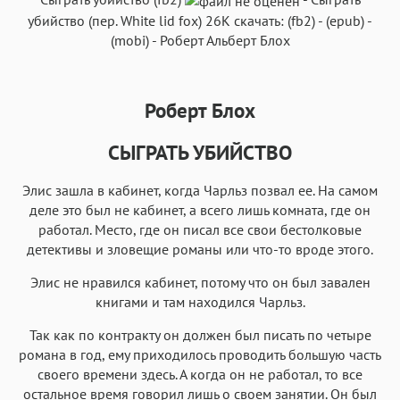
убийство
(пер.
White lid fox
)
26K
скачать:
(fb2)
-
(epub)
-
(mobi)
-
Роберт Альберт Блох
Роберт Блох
Аа
Аа
Аа
Аа
Roboto
Fira Sans
Garamond
Times
СЫГРАТЬ УБИЙСТВО
Аа
Аа
Аа
Аа
Элис зашла в кабинет, когда Чарльз позвал ее. На самом
Iowan
SF Serif
New York
San Francisco
деле это был не кабинет, а всего лишь комната, где он
Аа
Аа
работал. Место, где он писал все свои бестолковые
Аа
Аа
детективы и зловещие романы или что-то вроде этого.
Helvetica Neue
Georgia
Arial
Times New Roman
Элис не нравился кабинет, потому что он был завален
Аа
Аа
Аа
Аа
книгами и там находился Чарльз.
Menlo
SF Mono
Courier
Courier New
Так как по контракту он должен был писать по четыре
романа в год, ему приходилось проводить большую часть
своего времени здесь. А когда он не работал, то все
остальное время говорил лишь о своем занятии. Он был