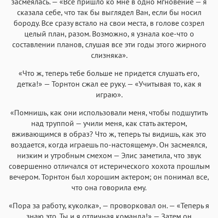
засмеялась. — «Все пришло ко мне в одно мгновение — я
сказала себе, что так бы выглядел Ван, если бы носил
бороду. Все сразу встало на свои места, в голове созрел
целый план, разом. Возможно, я узнала кое-что о
составлении планов, слушая все эти годы этого жирного
слизняка».
«Что ж, теперь тебе больше не придется слушать его,
детка!» — Торнтон сжал ее руку. — «Учитывая то, как я
играю».
«Помнишь, как они использовали меня, чтобы подшутить
над труппой — учили меня, как стать актером,
вживающимся в образ? Что ж, теперь ты видишь, как это
воздается, когда играешь по-настоящему». Он засмеялся,
низким и утробным смехом — Элис заметила, что звук
совершенно отличался от истерического хохота прошлым
вечером. Торнтон был хорошим актером; он понимал все,
что она говорила ему.
«Пора за работу, куколка», — проворковал он. — «Теперь я
знаю это. Ты и я отличная команда!» — Затем он