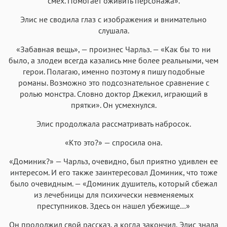
смех. Помогает оживить персонажа».
Элис не сводила глаз с изображения и внимательно
слушала.
«Забавная вещь», — произнес Чарльз. — «Как бы то ни
было, а злодеи всегда казались мне более реальными, чем
герои. Полагаю, именно поэтому я пишу подобные
романы. Возможно это подсознательное сравнение с
ролью монстра. Словно доктор Джекил, играющий в
прятки». Он усмехнулся.
Элис продолжала рассматривать набросок.
«Кто это?» — спросила она.
«Доминик?» — Чарльз, очевидно, был приятно удивлен ее
интересом. И его также заинтересовал Доминик, что тоже
было очевидным. — «Доминик душитель, который сбежал
из лечебницы для психически невменяемых
преступников. Здесь он нашел убежище…»
Он продолжил свой рассказ, а когда закончил, Элис знала