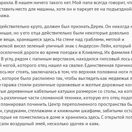
арахла. В нашем ничего такого нет. Мой папа всегда говорит, ч
Roboto
Fira Sans
Garamond
тавить место для машины, хотя он и паркует ее на подъездно
Аа
Аа
Аа
ража.
Iowan
SF Serif
San Francisco
действительно круто, должен был признать Дерек. Он никогда 
Аа
Аа
аньше, но у его отца действительно были некоторые довольно
Аа
 вещи, хранящиеся здесь. На стене над граблями, метлой и
Helvetica Neue
Georgia
Arial
Time
илкой висел зеленый уличный знак с Андерсон-Лейн, который 
Аа
Аа
Аа
роселочной дороги во время поездки в Кливленд. Их фамилия
 В углу, рядом с папиным верстаком, находился гипсовый лось 
Menlo
Courier
Courier New
 ногой, которого отец нашел на свалке. Единственная причина
ось мог стоять, заключалась в том, что верхняя половина ноги 
, которое было распилено так, чтобы выглядеть как медвежья л
 гаража стояли различные оранжевые и желтые дорожные кон
тые деревянные кабельные катушки размером со столы, на ко
ь различные части сломанной техники, которую его отец подо
планировал починить. Центр переполненного пространства бы
, сундуками, стеллажами и книжными шкафами, забитыми ост
торые не поместились в доме и хранились здесь. С открытой п
сали воздушный змей, несколько удочек и каяк.