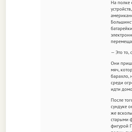
На полке 
устройств
американс
Большинст
батарейки
электронн
перемещал
— Это то,
Они пришл
мяч, кото
барахло, 
среди огр
идти домо
После тог
сундуке о
же всколы
старыми ф
фигурой П