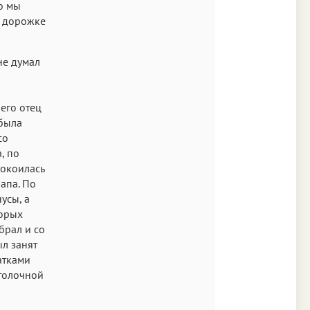
то мы
Times
й дорожке
Аа
New York
не думал
Аа
s New Roman
его отец
Аа
 была
со
SF Mono
, по
покоилась
апа. По
усы, а
торых
брал и со
л занят
атками
отолочной