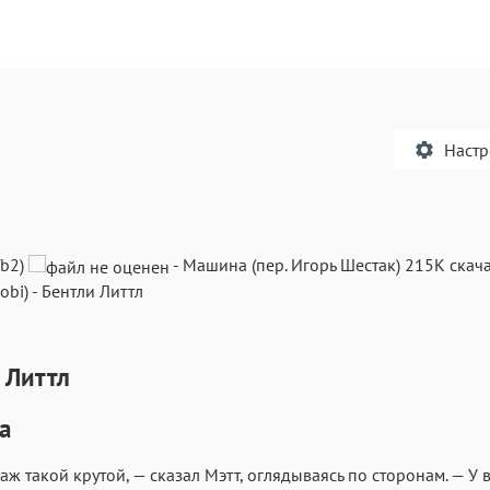
Наст
fb2)
-
Машина
(пер.
Игорь Шестак
)
215K
скача
obi)
-
Бентли Литтл
Текст
Текст
Текст
Те
 Литтл
а
Аа
Аа
Аа
аж такой крутой, — сказал Мэтт, оглядываясь по сторонам. — У 