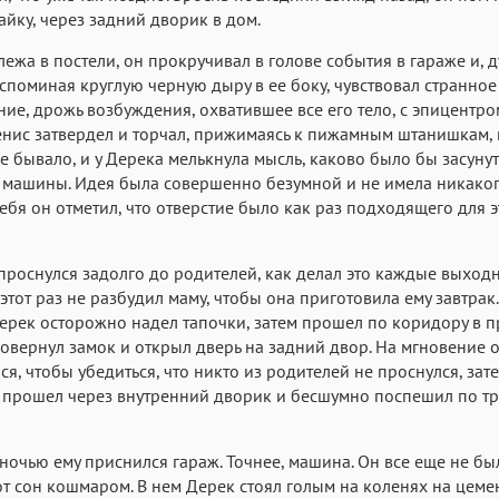
айку, через задний дворик в дом.
, лежа в постели, он прокручивал в голове события в гараже и, 
споминая круглую черную дыру в ее боку, чувствовал странное
ие, дрожь возбуждения, охватившее все его тело, с эпицентр
пенис затвердел и торчал, прижимаясь к пижамным штанишкам, 
е бывало, и у Дерека мелькнула мысль, каково было бы засунут
 машины. Идея была совершенно безумной и не имела никаког
себя он отметил, что отверстие было как раз подходящего для э
проснулся задолго до родителей, как делал это каждые выход
 этот раз не разбудил маму, чтобы она приготовила ему завтрак.
Дерек осторожно надел тапочки, затем прошел по коридору в 
повернул замок и открыл дверь на задний двор. На мгновение 
ся, чтобы убедиться, что никто из родителей не проснулся, зат
прошел через внутренний дворик и бесшумно поспешил по тр
очью ему приснился гараж. Точнее, машина. Он все еще не был
от сон кошмаром. В нем Дерек стоял голым на коленях на цем