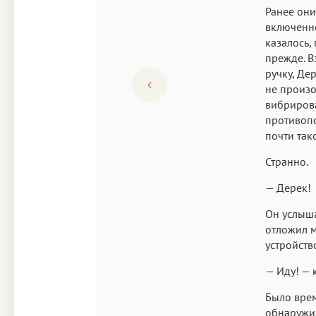
Ранее они
включенно
казалось,
прежде. В
ручку, Де
не произо
вибрирова
противопо
почти так
Странно.
— Дерек!
Он услыша
отложил м
устройств
— Иду! — 
Было врем
обнаружил