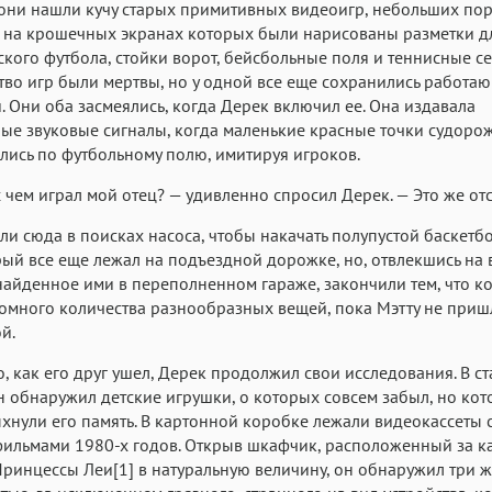
они нашли кучу старых примитивных видеоигр, небольших по
, на крошечных экранах которых были нарисованы разметки д
кого футбола, стойки ворот, бейсбольные поля и теннисные се
во игр были мертвы, но у одной все еще сохранились работа
. Они оба засмеялись, когда Дерек включил ее. Она издавала
ые звуковые сигналы, когда маленькие красные точки судоро
ись по футбольному полю, имитируя игроков.
 с чем играл мой отец? — удивленно спросил Дерек. — Это же от
и сюда в поисках насоса, чтобы накачать полупустой баскетб
рый все еще лежал на подъездной дорожке, но, отвлекшись на в
найденное ими в переполненном гараже, закончили тем, что к
омного количества разнообразных вещей, пока Мэтту не приш
й.
о, как его друг ушел, Дерек продолжил свои исследования. В с
н обнаружил детские игрушки, о которых совсем забыл, но кот
хнули его память. В картонной коробке лежали видеокассеты 
ильмами 1980-х годов. Открыв шкафчик, расположенный за к
ринцессы Леи[1] в натуральную величину, он обнаружил три 