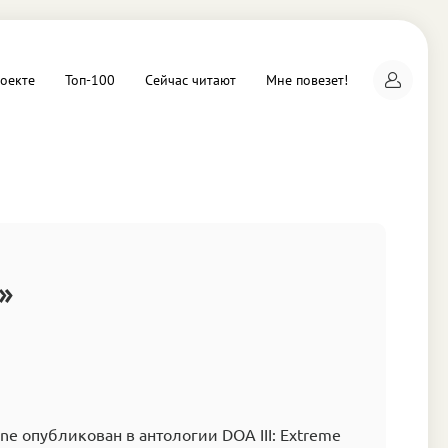
оекте
Топ-100
Сейчас читают
Мне повезет!
а
»
ine опубликован в антологии DOA III: Extreme