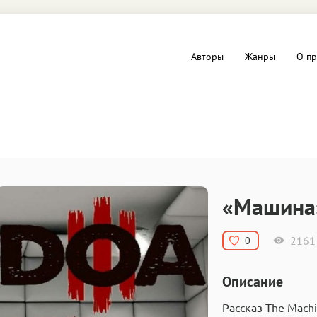
Авторы
Жанры
О пр
вы и Триллеры
Любовные романы
Детское
ная литература
Документальная литератур
«Машина
Драматургия
2161
0
дство
Компьютеры и Интернет
Описание
ное
Фольклор
Рассказ The Mach