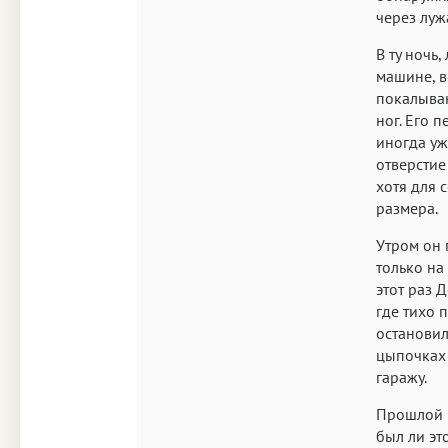
через луж
В ту ночь
машине, в
покалыван
ног. Его 
иногда уж
отверстие
хотя для 
размера.
Утром он 
только на
этот раз 
где тихо 
остановил
цыпочках 
гаражу.
Прошлой н
был ли эт