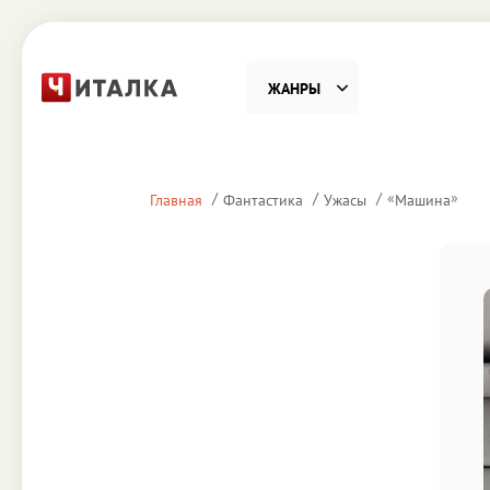
ЖАНРЫ
Фантастика
Детекти
«
»
Главная
Фантастика
Ужасы
Машина
Приключения
Проза
Наука, Образование
Справоч
Религия и духовность
Поэзия
Юмор
Домово
Деловая литература
Старин