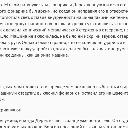
 с Мэттом наткнулись на фонарик, и Дерек вернулся и взял его.
го фонарика был ярким, но когда он направил его в отверстие
 поглотила свет, оставив внутренности машины такими же темны
зяв отвертку с папиного верстака и крепко ухватившись за пла
рек вставил конический металлический стержень в отверстие, н
шло. Машина не включилась, не было ни искр, ни звуков, отвер
ла в руке. Однако было странно, что ее кончик не ударился в
ложную стенку устройства, хотя должен был, так как инструме
ой же длины, как ширина машина.
л, как мама зовет его и, прежде чем поспешно выбежать из га
ашину и отвертку, выключил фонарик и оставил его на цемент
ом.
крикнул он.
я ужина, и когда Дерек вышел, солнце уже почти село. Он с у
, что уже так поздно. Бросив последний взгляд назад, он помч