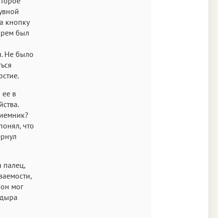
оторое
бувной
а кнопку
арем был
и. Не было
ться
рстие.
 ее в
йства.
риемник?
понял, что
ернул
а палец,
ваемости,
 он мог
 дыра