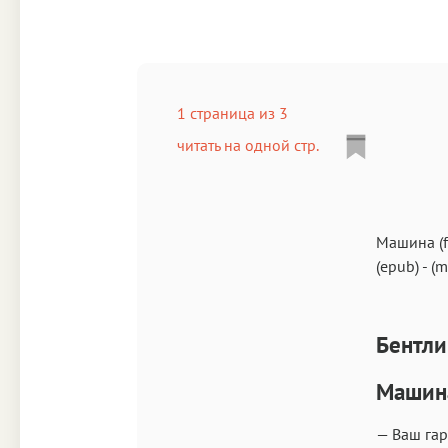
1 страница из 3
читать на одной стр.
Машина (
(epub)
-
(m
Бентли
Машин
— Ваш гар