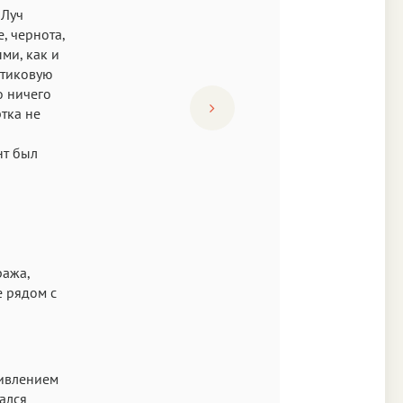
 Луч
, чернота,
ми, как и
стиковую
о ничего
тка не
нт был
ража,
е рядом с
дивлением
ался