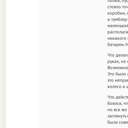
полки, пу
стояло то
коробки, 
и тумблер
маленький
располага
никакого 
батареи. 
Что делал
руках, но
Возможно,
Это было л
это непра
колесо и 
Что дейст
боялся, ч
но все же
заглянуть
была сове