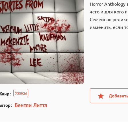
Horror Anthology 
чего и для кого 
Семейная реликв
изменить, если 
Ужасы
Жанр:
Добавить
Бентли Литтл
Автор: