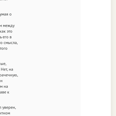
думая о
ом между
как это
ь его в
о смысла,
того
ные,
 Нет, на
прачечную,
он
ем на
аве к
 уверен,
ентном