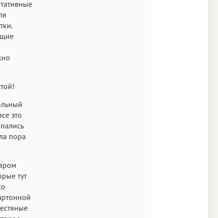
ртативные
ля
тки.
ющие
жно
стой!
ольный
се это
опались
ла пора
таром
орые тут
со
артонной
жестяные