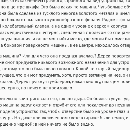
стые, за исключением грязного, странного на вид устройства, к
чно в центре шкафа. Это была какая-то машина. Чуть больше о
она была сделана из тусклого некогда золотого металла и имел
 по бокам от пыльного куполообразного фонаря. Рядом с фон
 колебательный клапан, а на одном уровне с верхом корпуса
лась единственная шестерня, сцепленная с колесом со спицам
шнура питания, и он не мог найти место, где могли бы помести
На боковой поверхности машины, в ее центре, находилось отве
а машина? Или для чего она предназначалась? Дерек повертел
 не смог придумать никакого возможного назначения для устро
 потому что она была явно сломана. Какой-то старый радиоп
учшее, что он мог придумать, хотя, просто взглянув на нее, он 
вильно. Дерек щелкнул тумблером, нажал кнопку, пальцем пов
шестерню, но ничего не произошло.
вительно заинтриговало его, так это дыра. Он боялся сунуть туд
то машина вдруг оживет и отрубит его или покалечит до неузна
 поднял устройство так, чтобы отверстие было на уровне глаз и
 внутрь. Но даже при включенном свете в гараже было темно, и
ршенно черной; в ней ничего не было видно.