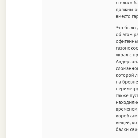
столько б
должны ос
вместо га
Это было 
об этом р
офигенные
газонокос
украл с п
Андерсон.
сломанной
которой л
на бревне
периметру
также пус
находилис
временем 
коробками
вещей, ко
балки сви