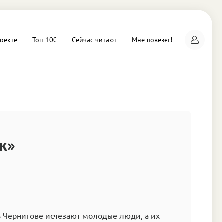
оекте
Топ-100
Сейчас читают
Мне повезет!
а
к»
В Чернигове исчезают молодые люди, а их