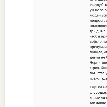
есаулу бы
уж не за 
людей усп
непростое
полковник
три дня в
чтобы при
войско по
предугада
повода, ч
девиц не 
Черниговс
строжайше
пьянства 
грехопаде
Еще тут н
слободке,
ласые до 
так давно