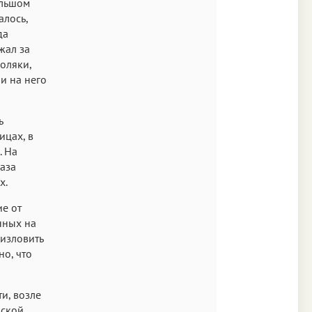
ольшом
залось,
да
жал за
оляки,
ли на него
ь
ицах, в
. На
аза
х.
е от
нных на
 изловить
но, что
и, возле
вской