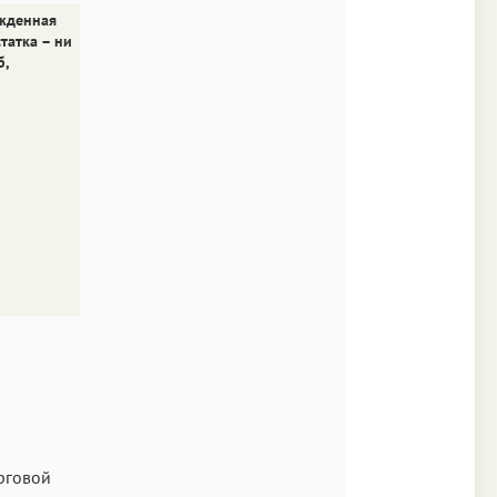
ржденная
татка – ни
б,
рговой