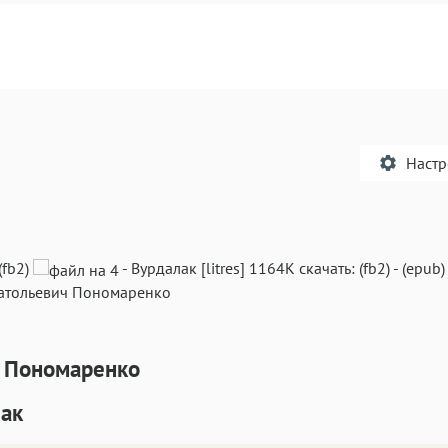
Наст
(fb2)
-
Вурдалак
[litres]
1164K
скачать:
(fb2)
-
(epub)
натольевич Пономаренко
Текст
Текст
Текст
Те
 Пономаренко
ак