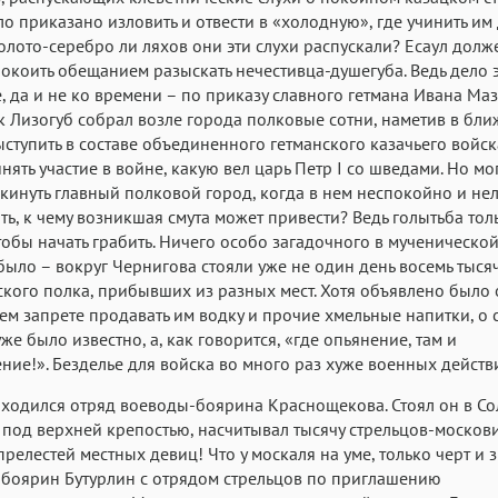
ло приказано изловить и отвести в «холодную», где учинить им
золото-серебро ли ляхов они эти слухи распускали? Есаул долж
окоить обещанием разыскать нечестивца-душегуба. Ведь дело 
, да и не ко времени – по приказу славного гетмана Ивана Ма
 Лизогуб собрал возле города полковые сотни, наметив в бл
ыступить в составе объединенного гетманского казачьего войск
нять участие в войне, какую вел царь Петр I со шведами. Но мо
кинуть главный полковой город, когда в нем неспокойно и не
ть, к чему возникшая смута может привести? Ведь голытьба тол
тобы начать грабить. Ничего особо загадочного в мученическо
было – вокруг Чернигова стояли уже не один день восемь тыся
кого полка, прибывших из разных мест. Хотя объявлено было 
м запрете продавать им водку и прочие хмельные напитки, о 
уже было известно, а, как говорится, «где опьянение, там и
ние!». Безделье для войска во много раз хуже военных действ
аходился отряд воеводы-боярина Краснощекова. Стоял он в Со
 под верхней крепостью, насчитывал тысячу стрельцов-москови
прелестей местных девиц! Что у москаля на уме, только черт и з
 боярин Бутурлин с отрядом стрельцов по приглашению