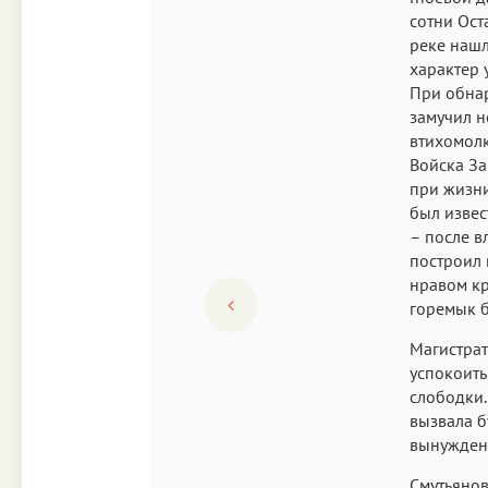
сотни Ост
реке нашл
характер 
При обна
замучил н
втихомолк
Войска За
при жизни
был извес
– после в
построил 
нравом кр
горемык б
Магистрат
успокоить
слободки.
вызвала б
вынужден
Смутьянов