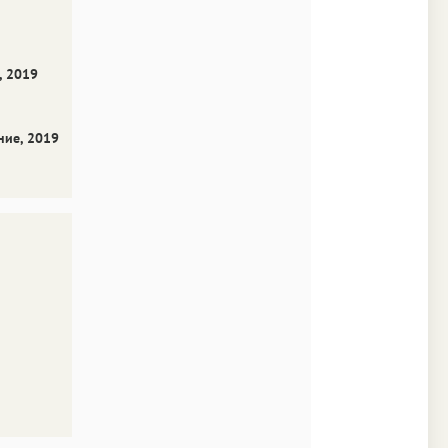
Аа
Times
Аа
, 2019
New York
ние, 2019
Аа
s New Roman
Аа
SF Mono