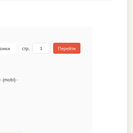
роики
стр.
Перейти
A
-
(mobi)
-
кст