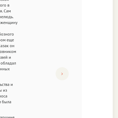
ого в
я. Сам
нелюдь.
ю женщину
бозного
ром еще
казак он
ковником
квей и
 обладал
енных
ьства и
ы из
носа
м была
таршине,