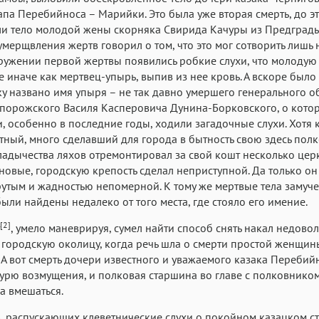
апа Перебийноса – Марийки. Это была уже вторая смерть, до эт
и тело молодой жены скорняка Свирида Качуры из Предградь
умерщвления жертв говорил о том, что это мог сотворить лишь 
ружении первой жертвы появились робкие слухи, что молоду
е иначе как мертвец-упырь, выпив из нее кровь. А вскоре было
у названо имя упыря – не так давно умершего генерального о
порожского Василя Касперовича Дунина-Борковского, о кото
, особенно в последние годы, ходили загадочные слухи. Хотя 
тный, много сделавший для города в бытность свою здесь пол
ладычества ляхов отремонтировал за свой кошт несколько цер
новые, городскую крепость сделал неприступной. Да только он
утым и жадностью непомерной. К тому же мертвые тела замуч
ыли найдены недалеко от того места, где стояло его имение.
[2]
, умело маневрируя, сумел найти способ снять накал недовол
 городскую околицу, когда речь шла о смерти простой женщин
 А вот смерть дочери известного и уважаемого казака Перебий
урю возмущения, и полковая старшина во главе с полковнико
а вмешаться.
, распускающих клеветнические слухи о покойном казацком с