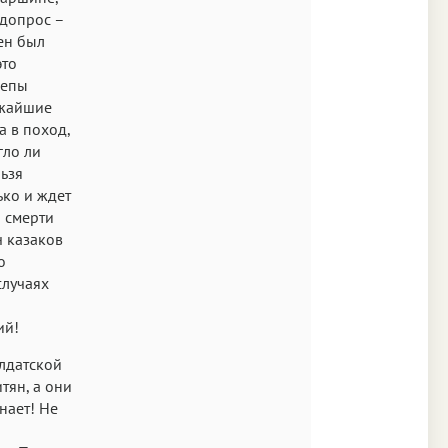
 допрос –
ен был
это
зепы
ижайшие
а в поход,
гло ли
льзя
ько и ждет
й смерти
ч казаков
о
случаях
ий!
лдатской
тян, а они
нает! Не