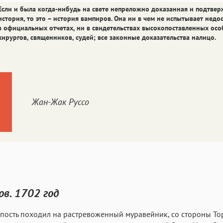
Если и была когда-нибудь на свете непреложно доказанная и подтве
история, то это – история вампиров. Она ни в чем не испытывает недос
в официальных отчетах, ни в свидетельствах высокопоставленных осо
хирургов, священников, судей; все законные доказательства налицо.
Жан-Жак Руссо
ов. 1702 год
пость походил на растревоженный муравейник, со стороны То