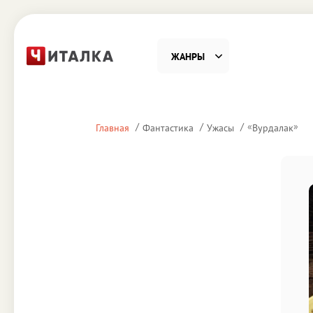
ЖАНРЫ
Фантастика
Детекти
«
»
Главная
Фантастика
Ужасы
Вурдалак
Приключения
Проза
Наука, Образование
Справоч
Религия и духовность
Поэзия
Юмор
Домово
Деловая литература
Старин