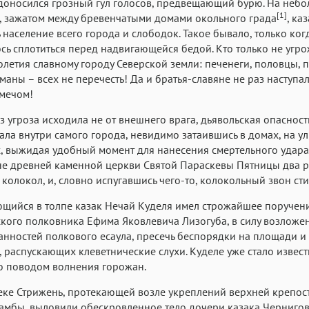
доносился грозный гул голосов, предвещающий бурю. На неб
[1]
, зажатом между бревенчатыми домами окольного града
, ка
 население всего города и слободок. Такое бывало, только ког
сь сплотиться перед надвигающейся бедой. Кто только не угро
олетия славному городу Северской земли: печенеги, половцы, п
сманы – всех не перечесть! Да и братья-славяне не раз наступа
 мечом!
аз угроза исходила не от внешнего врага, дьявольская опасност
ала внутри самого города, невидимо затаившись в домах, на ул
, выжидая удобный момент для нанесения смертельного удара
е древней каменной церкви Святой Параскевы Пятницы два р
 колокол, и, словно испугавшись чего-то, колокольный звон сти
ийся в толпе казак Нечай Куделя имел строжайшее поручени
кого полковника Ефима Яковлевича Лизогуба, в силу возложе
анностей полкового есаула, пресечь беспорядки на площади и
, распускающих клеветнические слухи. Куделе уже стало извест
о поводом волнения горожан.
еке Стрижень, протекающей возле укреплений верхней крепост
амбы, выловили обескровленное тело дочери казака Черниго