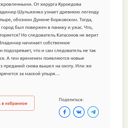
скровленными. От хирурга Куроедова
адимир Шульженко узнает древнюю легенду
пыре, обозном Дунине-Борковском. Тогда,
, город был повержен в панику и ужас. Что,
торяется? Но следователь Катасонов не верит
 Владимир начинает собственное
н подозревает, что и сам следователь не так
тся. А тем временем появляются новые
з преданий снова вышел на охоту. Или же
прячется за маской упыря…
Поделиться:
 в избранное