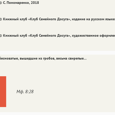
Аа
Аа
Аа
© С. Пономаренко, 2018
Roboto
Fira Sans
Garamond
Аа
Аа
© Книжный клуб «Клуб Семейного Досуга», издание на русском языке
Аа
Iowan
SF Serif
San Francisco
Аа
Аа
© Книжный клуб «Клуб Семейного Досуга», художественное оформле
Аа
Helvetica Neue
Georgia
Arial
Time
Аа
Аа
Аа
Бесноватые, вышедшие из гробов, весьма свирепые…
Menlo
Courier
Courier New
Мф. 8:28