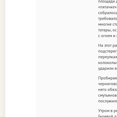
площади 
«пятачке»
собралось
требовало
многие ст
татары, о
с огнем и
На этот р
подстерег
переулках
колокольн
ударили в
Пробирающ
черниговс
него обяз
смутьянов
послужил
Утром в р
Гноевой д