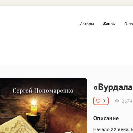
Авторы
Жанры
О пр
вы и Триллеры
Любовные романы
Детское
ная литература
Документальная литератур
«Вурдала
Драматургия
2674
0
дство
Компьютеры и Интернет
Описание
ное
Фольклор
Начало ХХ века. 