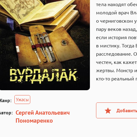
тела находят обе
молодой врач Вл
о черниговском у
пару веков назад
если история пов
в мистику. Тогда
расследование. О
честен, как каже
жертвы. Монстр и
кто-то реальный 
Ужасы
Жанр:
Добавить
Сергей Анатольевич
Автор:
Пономаренко