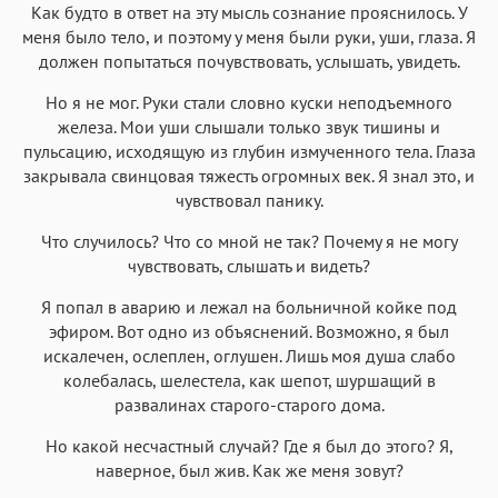
Как будто в ответ на эту мысль сознание прояснилось. У
меня было тело, и поэтому у меня были руки, уши, глаза. Я
должен попытаться почувствовать, услышать, увидеть.
Но я не мог. Руки стали словно куски неподъемного
железа. Мои уши слышали только звук тишины и
пульсацию, исходящую из глубин измученного тела. Глаза
закрывала свинцовая тяжесть огромных век. Я знал это, и
чувствовал панику.
Что случилось? Что со мной не так? Почему я не могу
чувствовать, слышать и видеть?
Я попал в аварию и лежал на больничной койке под
эфиром. Вот одно из объяснений. Возможно, я был
искалечен, ослеплен, оглушен. Лишь моя душа слабо
колебалась, шелестела, как шепот, шуршащий в
развалинах старого-старого дома.
Но какой несчастный случай? Где я был до этого? Я,
наверное, был жив. Как же меня зовут?