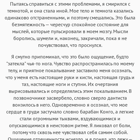
Пытаясь справиться с этими проблемами, я смирился с
темнотой, и она стала иной. Мое тело и темнота казались
одинаково отстраненными, и поэтому смешались. Это была
безмятежность — чересчур спокойное состояние для
мыслей, которые пульсировали в моем мозгу. Мысли
боролись, шумели и, наконец, закричали, пока я не
почувствовал, что проснулся.
Я смутно припоминал, что это было ощущение, будто
"затекла" чья-то нога. Чувство распространилась по моему
телу, и приятное покалывание заставило меня осознать,
что у меня есть настоящие руки и кисти, настоящая грудь и
таз, настоящие ноги и ступни. Их очертания
вырисовывались и определялись этим покалыванием. В
позвоночнике засвербело, словно сверло дантиста
вонзилось в него. Одновременно я осознал, что мое
сердце в груди застучало словно барабан Конго, а легкие
стали огромными тыквами, вздувающимися и
опускающимися в неистовом ритме. Я ликовал от боли,
потому что сквозь нее чувствовал себя самим собой.
Ощущение отрешенности исчезло, и я понял, что лежу —