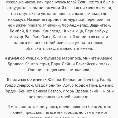
несколько часов, как проснулось тело? Если нет, то я был в
затруднительном положении. Я не знал ни своего имени,
ни статуса. Если уж на то пошло, я даже не знал, где
нахожусь. Названия городов по-дурацки переполняли
мой разум. Чикаго, Милуоки, Лос-Анджелес, Вашингтон,
Бомбей, Шанхай, Кливленд, Чичен-Ица, Пернамбуку,
Ангкор-Ват, Рим, Омск, Карфаген. Я не мог связать ни
одного из них с собой или, если уж на то пошло,
объяснить, откуда я знаю эти имена.
Я думал об улицах, о бульваре Марипоса, Мичиган-Авеню,
Бродвее, Сентер-стрит, Парк-Лейн и Елисейских полях.
Они ничего для меня не значили.
Я подумал об именах. Феликс Кеннастон, Бен Блу, Ральф
Уолдо Эмерсон, Стадс Лониган, Артур Гордон Пим, Джеймс
Гордон Беннет, Сэмюэл Батлер, Игорь Стравинский — и они
не представляли моей личности.
Я мог видеть все эти улицы, представлять себе всех этих
людей, представлять все эти города, но сам я не мог
связать себя ни с одним из них.