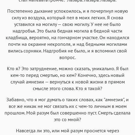
Постепенно дыхание успокоилось, и я почерпнул новую
силу из воздуха, который пел в моих легких. Я снова
уставился на могилу — свою могилу. У нее не было
надгробья. Это была бедная могила в бедной части
кладбища, вероятно, на гончарном участке. Он находился
почти на окраине некрополя, и над бедными могилами
вились сорняки. Надгробия не было, и я вспомнил свой
вопрос.
Кто я? Это затруднение, можно сказать, уникально. Я был
кем-то перед смертью, но кем? Конечно, здесь новый
случай амнезии — вернуться к новой жизни в прямом
смысле этого слова. Кто я такой?
Забавно, что я мог думать о таких словах, как "амнезия", и
все же никак не мог связать их с чем-то личным в моем
прошлом. Мой разум был совершенно пуст. Смерть сделала
это со мной?
Навсегда ли это, или мой разум проснется через