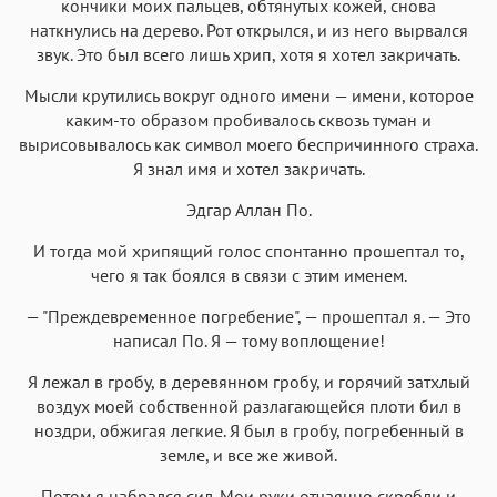
кончики моих пальцев, обтянутых кожей, снова
наткнулись на дерево. Рот открылся, и из него вырвался
звук. Это был всего лишь хрип, хотя я хотел закричать.
Мысли крутились вокруг одного имени — имени, которое
каким-то образом пробивалось сквозь туман и
вырисовывалось как символ моего беспричинного страха.
Я знал имя и хотел закричать.
Эдгар Аллан По.
И тогда мой хрипящий голос спонтанно прошептал то,
чего я так боялся в связи с этим именем.
— "Преждевременное погребение", — прошептал я. — Это
написал По. Я — тому воплощение!
Я лежал в гробу, в деревянном гробу, и горячий затхлый
воздух моей собственной разлагающейся плоти бил в
ноздри, обжигая легкие. Я был в гробу, погребенный в
земле, и все же живой.
Потом я набрался сил. Мои руки отчаянно скребли и