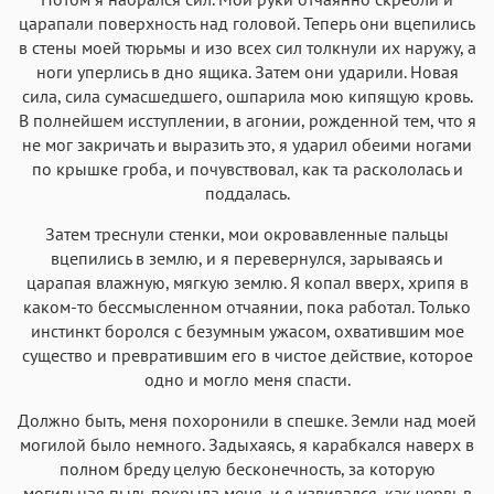
царапали поверхность над головой. Теперь они вцепились
в стены моей тюрьмы и изо всех сил толкнули их наружу, а
ноги уперлись в дно ящика. Затем они ударили. Новая
сила, сила сумасшедшего, ошпарила мою кипящую кровь.
В полнейшем исступлении, в агонии, рожденной тем, что я
не мог закричать и выразить это, я ударил обеими ногами
по крышке гроба, и почувствовал, как та раскололась и
поддалась.
Затем треснули стенки, мои окровавленные пальцы
вцепились в землю, и я перевернулся, зарываясь и
царапая влажную, мягкую землю. Я копал вверх, хрипя в
каком-то бессмысленном отчаянии, пока работал. Только
инстинкт боролся с безумным ужасом, охватившим мое
существо и превратившим его в чистое действие, которое
одно и могло меня спасти.
Должно быть, меня похоронили в спешке. Земли над моей
могилой было немного. Задыхаясь, я карабкался наверх в
полном бреду целую бесконечность, за которую
могильная пыль покрыла меня, и я извивался, как червь в