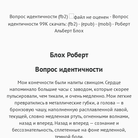
Текст
Текст
Текст
Текст
Вопрос идентичности (fb2)
-
Вопрос
идентичности
99K
скачать:
(fb2)
-
(epub)
-
(mobi)
-
Роберт
Альберт Блох
Блох Роберт
Аа
Аа
Аа
Аа
Roboto
Fira Sans
Garamond
Times
Вопрос идентичности
Аа
Аа
Аа
Аа
Мои конечности были налиты свинцом. Сердце
Iowan
SF Serif
New York
San Francisco
напоминало большие часы с заводом, которые скорее
Аа
Аа
пульсировали, чем тикали, и очень медленно. Мои легкие
Аа
Аа
превратились в металлические губки, а голова — в
Helvetica Neue
Georgia
Arial
Times New Roman
бронзовую чашу, наполненную расплавленной лавой,
Аа
Аа
Аа
Аа
текущей, словно медленная ртуть, огненными волнами,
назад и вперед. Назад и вперед — сознание и
Menlo
SF Mono
Courier
Courier New
бессознательность, сплетенные на фоне медленной,
темной боли.