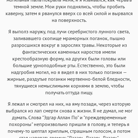
темной земле. Мои руки поднялись, чтобы пробить
каверну, затем я рванулся вверх со всей силой и вырвался
на поверхность.
Я выполз наружу, под лучи серебристого лунного света,
заливавшего скопище мраморных поганок, пышно
разросшихся вокруг в зарослях травы. Некоторые из
фантастических каменных наростов имели
крестообразную форму, на других были головы или
большие урноподобные рты. Естественно, это были
надгробия могил, но я видел в них только поганки —
жирные, раздутые поганки мертвенно-белой бледности,
тянущиеся немыслимыми корнями в землю, чтобы
получать оттуда пищу.
Я лежал и смотрел на них, на яму позади, через которую
выбрался из лап смерти снова к жизни. Я не думал, не мог
думать. Слова "Эдгар Аллан По" и "преждевременные
похороны" непроизвольно пришли в голову, и теперь я
почему-то шептал хриплым, страшным голосом, а потом
стал напевать громче: "Лазарь. Лазарь. Лазарь".