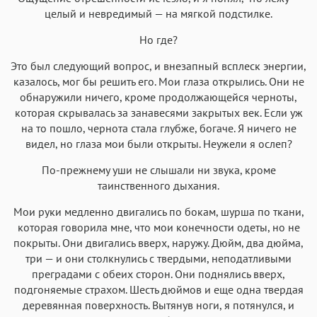
целый и невредимый — на мягкой подстилке.
Но где?
Это был следующий вопрос, и внезапный всплеск энергии,
казалось, мог бы решить его. Мои глаза открылись. Они не
обнаружили ничего, кроме продолжающейся черноты,
которая скрывалась за занавесями закрытых век. Если уж
на то пошло, чернота стала глубже, богаче. Я ничего не
видел, но глаза мои были открыты. Неужели я ослеп?
По-прежнему уши не слышали ни звука, кроме
таинственного дыхания.
Мои руки медленно двигались по бокам, шурша по ткани,
которая говорила мне, что мои конечности одеты, но не
покрыты. Они двигались вверх, наружу. Дюйм, два дюйма,
три — и они столкнулись с твердыми, неподатливыми
преградами с обеих сторон. Они поднялись вверх,
подгоняемые страхом. Шесть дюймов и еще одна твердая
деревянная поверхность. Вытянув ноги, я потянулся, и