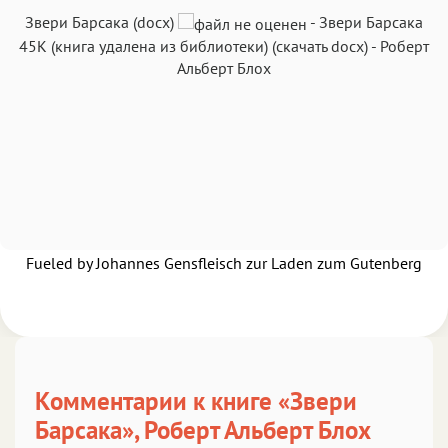
Звери Барсака (docx)
-
Звери Барсака
Текст
Текст
Текст
Текст
45K
(книга удалена из библиотеки)
(скачать docx)
-
Роберт
Альберт Блох
Аа
Аа
Аа
Аа
Roboto
Fira Sans
Garamond
Times
Аа
Аа
Аа
Аа
Fueled by Johannes Gensfleisch zur Laden zum Gutenberg
Iowan
SF Serif
New York
San Francisco
Аа
Аа
Аа
Аа
Helvetica Neue
Georgia
Arial
Times New Roman
Аа
Аа
Аа
Аа
Комментарии к книге «Звери
Menlo
SF Mono
Courier
Courier New
Барсака», Роберт Альберт Блох