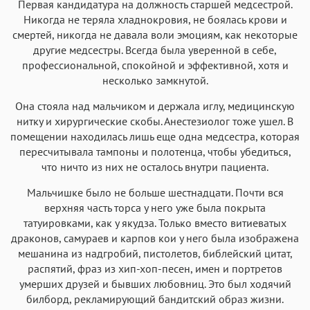
Первая кандидатура на должность старшей медсестрой.
Никогда не теряла хладнокровия, не боялась крови и
смертей, никогда не давала воли эмоциям, как некоторые
другие медсестры. Всегда была уверенной в себе,
профессиональной, спокойной и эффективной, хотя и
несколько замкнутой.
Она стояла над мальчиком и держала иглу, медицинскую
нитку и хирургические скобы. Анестезиолог тоже ушел. В
помещении находилась лишь еще одна медсестра, которая
пересчитывала тампоны и полотенца, чтобы убедиться,
что ничто из них не осталось внутри пациента.
Мальчишке было не больше шестнадцати. Почти вся
верхняя часть торса у него уже была покрыта
татуировками, как у якудза. Только вместо витиеватых
драконов, самураев и карпов кои у него была изображена
мешанина из надгробий, пистолетов, библейский цитат,
распятий, фраз из хип-хоп-песен, имен и портретов
умерших друзей и бывших любовниц. Это был ходячий
билборд, рекламирующий бандитский образ жизни.