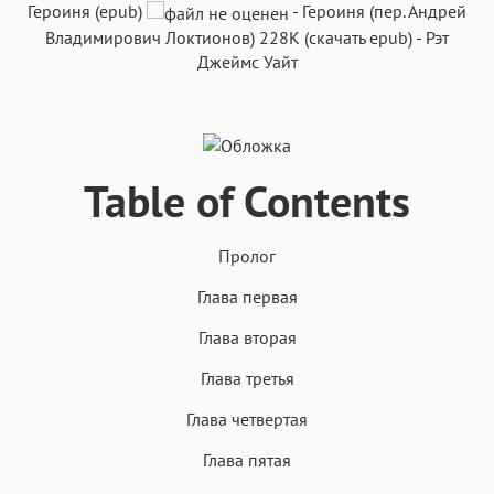
Героиня (epub)
-
Героиня
(пер.
Андрей
Владимирович Локтионов
)
228K
(скачать epub)
-
Рэт
Джеймс Уайт
Аа
Аа
Аа
Аа
Table of Contents
Roboto
Fira Sans
Garamond
Times
Аа
Аа
Аа
Аа
Пролог
Iowan
SF Serif
New York
San Francisco
Аа
Аа
Аа
Аа
Глава первая
Helvetica Neue
Georgia
Arial
Times New Roman
Глава вторая
Аа
Аа
Аа
Аа
Глава третья
Menlo
SF Mono
Courier
Courier New
Глава четвертая
Глава пятая