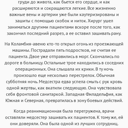
груди до живота, как бьется его сердце, и как
расширяются и сокращаются легкие. Все жизненно
важные вены и артерии уже были каутеризированы и
зашиты с помощью скобок и ниток. Хирург ушел
заниматься другими пациентами вскоре после того, как
закончил последний разрез, а ее оставил зашивать рану.
На Коламбия-авеню кто-то открыл огонь из проезжающей
машины. Пострадали пять подростков, не считая ее
пациента. Двое уже отправились в морг. Скончались по
дороге в больницу. Остальные трое находились в соседних
операционных. Она слышала их крики. В ту ночь
произошло еще несколько перестрелок. Обычная
субботняя ночь. Медсестра едва успела смыть с рук кровь
одной жертвы, как вкатили следующую. Она чувствовала
себя фронтовой санитаркой. Западная Филадельфия, как
Южная и Северная, превратилась в зону боевых действий.
Когда реанимационная была перегружена, врачи
оставляли медсестер зашивать их пациентов. К тому же, ей
они доверяли. Она была одной из лучших сотрудниц.