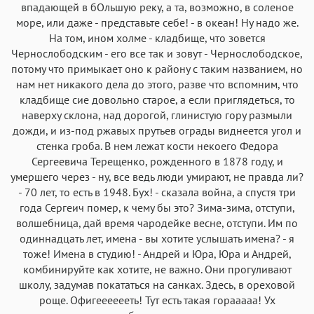
впадающей в бОльшую реку, а та, возможно, в соленое
море, или даже - представьте себе! - в океан! Hу надо же.
Hа том, ином холме - кладбище, что зовется
Чернослободским - его все так и зовут - Чернослободское,
потому что примыкает оно к району с таким названием, но
нам нет никакого дела до этого, разве что вспомним, что
кладбище сие довольно старое, а если приглядеться, то
наверху склона, над дорогой, глинистую гору размыли
дожди, и из-под ржавых прутьев ограды виднеется угол и
стенка гроба. В нем лежат кости некоего Федора
Сергеевича Терещенко, рожденного в 1878 году, и
умершего через - ну, все ведь люди умирают, не правда ли?
- 70 лет, то есть в 1948. Бух! - сказала война, а спустя три
года Сергеич помер, к чему бы это? Зима-зима, отступи,
волшебница, дай время чародейке весне, отступи. Им по
одиннадцать лет, имена - вы хотите услышать имена? - я
тоже! Имена в студию! - Андрей и Юра, Юра и Андрей,
комбинируйте как хотите, не важно. Они прогуливают
школу, задумав покататься на санках. Здесь, в ореховой
роще. Офигееееееть! Тут есть такая горааааа! Ух