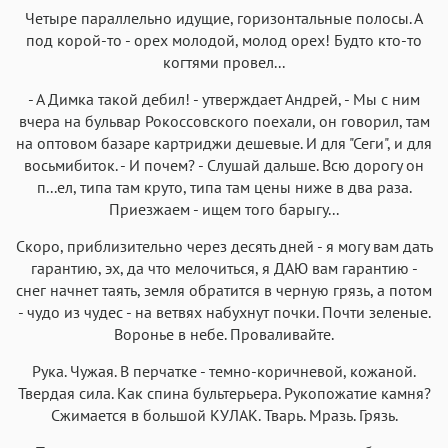
Четыре параллельно идущие, горизонтальные полосы. А
под корой-то - орех молодой, молод орех! Будто кто-то
когтями провел...
- А Димка такой дебил! - утверждает Андрей, - Мы с ним
вчера на бульвар Рокоссовского поехали, он говорил, там
на оптовом базаре картриджи дешевые. И для "Сеги", и для
восьмибиток. - И почем? - Слушай дальше. Всю дорогу он
п...ел, типа там круто, типа там цены ниже в два раза.
Приезжаем - ищем того барыгу...
Скоро, приблизительно через десять дней - я могу вам дать
гарантию, эх, да что мелочиться, я ДАЮ вам гарантию -
снег начнет таять, земля обратится в черную грязь, а потом
- чудо из чудес - на ветвях набухнут почки. Почти зеленые.
Воронье в небе. Проваливайте.
Рука. Чужая. В перчатке - темно-коричневой, кожаной.
Твердая сила. Как спина бультерьера. Рукопожатие камня?
Сжимается в большой КУЛАК. Тварь. Мразь. Грязь.