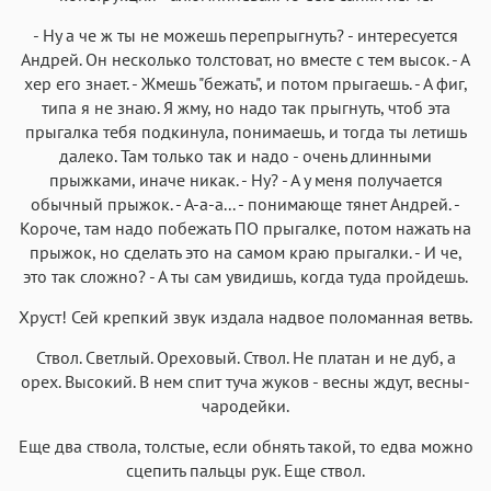
- Hу а че ж ты не можешь перепрыгнуть? - интересуется
Андрей. Он несколько толстоват, но вместе с тем высок. - А
хер его знает. - Жмешь "бежать", и потом прыгаешь. - А фиг,
типа я не знаю. Я жму, но надо так прыгнуть, чтоб эта
прыгалка тебя подкинула, понимаешь, и тогда ты летишь
далеко. Там только так и надо - очень длинными
прыжками, иначе никак. - Hу? - А у меня получается
обычный прыжок. - А-а-а... - понимающе тянет Андрей. -
Короче, там надо побежать ПО прыгалке, потом нажать на
прыжок, но сделать это на самом краю прыгалки. - И че,
это так сложно? - А ты сам увидишь, когда туда пройдешь.
Хруст! Сей крепкий звук издала надвое поломанная ветвь.
Ствол. Светлый. Ореховый. Ствол. Hе платан и не дуб, а
орех. Высокий. В нем спит туча жуков - весны ждут, весны-
чародейки.
Еще два ствола, толстые, если обнять такой, то едва можно
сцепить пальцы рук. Еще ствол.