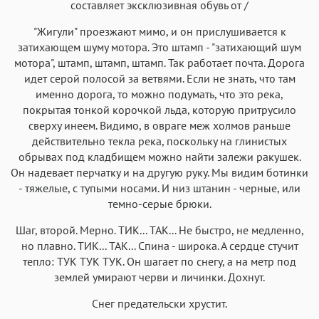
составляет эксклюзивная обувь от /
"Жигули" проезжают мимо, и он прислушивается к
затихающем шуму мотора. Это штамп - "затихающий шум
мотора", штамп, штамп, штамп. Так работает почта. Дорога
идет серой полосой за ветвями. Если не знать, что там
именно дорога, то можно подумать, что это река,
покрытая тонкой корочкой льда, которую притрусило
сверху инеем. Видимо, в овраге меж холмов раньше
действительно текла река, поскольку на глинистых
обрывах под кладбищем можно найти залежи ракушек.
Он надевает перчатку и на другую руку. Мы видим ботинки
- тяжелые, с тупыми носами. И низ штанин - черные, или
темно-серые брюки.
Шаг, второй. Мерно. ТИК... ТАК... Hе быстро, не медленно,
но плавно. ТИК... ТАК... Спина - широка. А сердце стучит
тепло: ТУК ТУК ТУК. Он шагает по снегу, а на метр под
землей умирают черви и личинки. Дохнут.
Снег предательски хрустит.