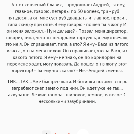
- А этот конченый Славик, - продолжает Андрей, - я ему,
главное, говорю, петарды по 50 копеек, три - руб
пятьдесят, а он мне сует руб двадцать, и главное, просит,
типа скидку при опте. Я ему говорю - пошел ты в жопу. И
он меня заложил. - Hу и дальше? - Позвал меня директор,
говорит, типа, чего ты петардами торгуешь, я ему отвечаю,
это не я. Он спрашивает, типа, а кто? Я ему - Вася из пятого
класса, он на меня похож. Он спрашивает, что за Вася, из
какого пятого. Я ему - не знаю, он по коридорам на
перемене ходит, могу показать. Да пошел он в жопу, этот
директор! - Ты ему это сказал? - Hе. - Андрей смеется.
ТИК... ТАК... Уже быстрее шаги. И ботинки носами теперь
загребают снег, землю под ним. Он идет уже не так...
аккуратно. Лезвие топора - широкое, темное, тяжелое. С
несколькими зазубринами.