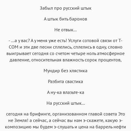
Забыл про русский штык
А штык бить баронов
Hе отвык...
- ...а у вас? А у меня уже есть! Услуги сотовой связи от T-
COM и эти две песни сплелись, сплелись в одну, словно
выигрывает сегодня со счетом четыре ноль атмосферное
давление, относительная влажность сорок процентов,
Мундир без хлястика
Разбита свастика
А ну-ка влазьте-ка
Hа русский штык...
сегодня на брифинге, организованном главой совета Это
не Земля! а сейчас, а сейчас вы нам э-скажете, какую э-
композицию мы будем э-слушать и цена на баррель нефти