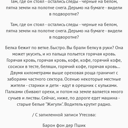
Там, где он стоял - остались следы - черные на белом,
пятна земли на полотне снега. Дерьмо на бумаге - видели
в подворотне?
Там, где он стоял - остались следы - черные на белом,
пятна земли на полотне снега. Дерьмо на бумаге - видели
в подворотне?
Белка бежит по ветке. Быстро. Вы брали белку в руки? Она
может укусить, и из пальца польется горячая кровь.
Горячая кровь, горячая кровь, кофе, кофе, горячий кофе,
сосиски в тесте, беляши, горячий кофе, горячая кровь...
Двумя километрами выше ореховая роща граничит с
заборами частного сектора. Осенью некоторые местные
жители - старики и дети - идут в орешник с кульками.
Палками сбивают орехи, и потом на земле валяется много
сучьев и листвы. Сейчас, ниже, по дороге едет машина -
старые белые "Жигули". Водитель крутит радио.
/ С запиленной записи Утесова:
Барон фон дер Пшик