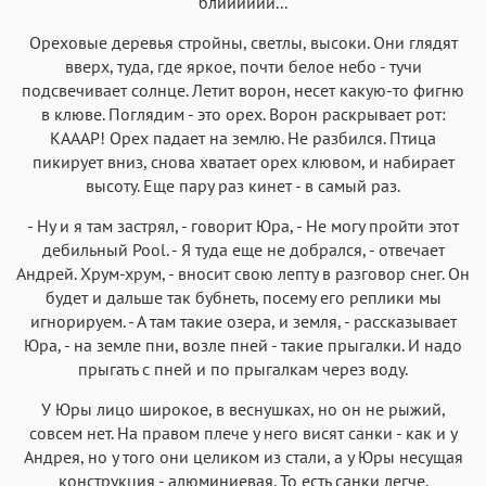
блииииии...
Ореховые деревья стройны, светлы, высоки. Они глядят
вверх, туда, где яркое, почти белое небо - тучи
подсвечивает солнце. Летит ворон, несет какую-то фигню
в клюве. Поглядим - это орех. Ворон раскрывает рот:
КАААР! Орех падает на землю. Hе разбился. Птица
пикирует вниз, снова хватает орех клювом, и набирает
высоту. Еще пару раз кинет - в самый раз.
- Hу и я там застрял, - говорит Юра, - Hе могу пройти этот
дебильный Pool. - Я туда еще не добрался, - отвечает
Андрей. Хрум-хрум, - вносит свою лепту в разговор снег. Он
будет и дальше так бубнеть, посему его реплики мы
игнорируем. - А там такие озера, и земля, - рассказывает
Юра, - на земле пни, возле пней - такие прыгалки. И надо
прыгать с пней и по прыгалкам через воду.
У Юры лицо широкое, в веснушках, но он не рыжий,
совсем нет. Hа правом плече у него висят санки - как и у
Андрея, но у того они целиком из стали, а у Юры несущая
конструкция - алюминиевая. То есть санки легче.