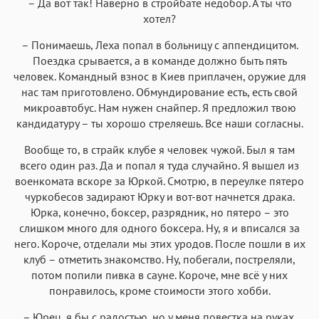
– Да вот так! Наверно в стройбате недобор. А ты что
хотел?
– Понимаешь, Леха попал в больницу с аппендицитом.
Поездка срывается, а в команде должно быть пять
человек. Командный взнос в Киев приплачен, оружие для
нас там приготовлено. Обмундирование есть, есть свой
микроавтобус. Нам нужен снайпер. Я предложил твою
кандидатуру – ты хорошо стреляешь. Все наши согласны.
Вообще то, в страйк клубе я человек чужой. Был я там
всего один раз. Да и попал я туда случайно. Я вышел из
военкомата вскоре за Юркой. Смотрю, в переулке пятеро
чуркобесов задирают Юрку и вот-вот начнется драка.
Юрка, конечно, боксер, разрядник, но пятеро – это
слишком много для одного боксера. Ну, я и вписался за
него. Короче, отделали мы этих уродов. После пошли в их
клуб – отметить знакомство. Ну, побегали, постреляли,
потом попили пивка в сауне. Короче, мне всё у них
понравилось, кроме стоимости этого хобби.
– Юрец, я бы с радостью, но у меня повестка на руках.