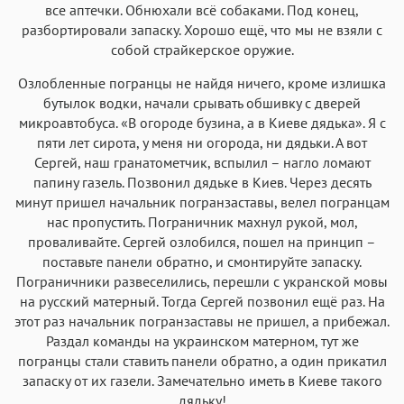
все аптечки. Обнюхали всё собаками. Под конец,
разбортировали запаску. Хорошо ещё, что мы не взяли с
собой страйкерское оружие.
Озлобленные погранцы не найдя ничего, кроме излишка
бутылок водки, начали срывать обшивку с дверей
микроавтобуса. «В огороде бузина, а в Киеве дядька». Я с
пяти лет сирота, у меня ни огорода, ни дядьки. А вот
Сергей, наш гранатометчик, вспылил – нагло ломают
папину газель. Позвонил дядьке в Киев. Через десять
минут пришел начальник погранзаставы, велел погранцам
нас пропустить. Пограничник махнул рукой, мол,
проваливайте. Сергей озлобился, пошел на принцип –
поставьте панели обратно, и смонтируйте запаску.
Пограничники развеселились, перешли с укранской мовы
на русский матерный. Тогда Сергей позвонил ещё раз. На
этот раз начальник погранзаставы не пришел, а прибежал.
Раздал команды на украинском матерном, тут же
погранцы стали ставить панели обратно, а один прикатил
запаску от их газели. Замечательно иметь в Киеве такого
дядьку!