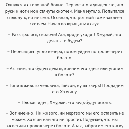
Очнулся я с головной болью. Первое что я увидел это, что
руки и ноги мои стянуты скотчем. Меня мутило. Попытался
сплюнуть, но не смог. Осознал, что рот мой тоже заклеен
скотчем. Начал возвращаться слух.
– Разыгрались, сволочи! Ага, вроде уходят! Хмурый, что
делать-то будем?
– Пересидим тут до вечера, потом уйдем по тропе через
болото.
– А с этим, что будем делать, кончим его здесь или утопим
в болоте?
– Топить живого человека, Тайсон, ну ты зверь! Продадим
его Хозяину.
– Плохая идея, Хмурый. Его ведь будут искать.
– Вот именно! Ни живого, ни мертвого мы его оставить не
можем. Хозяин нам это не простит. Подумает, что мы
засветили проход через болото. А так, забросим его каску