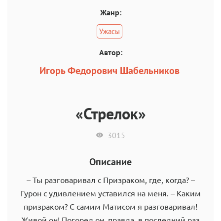
Жанр:
Ужасы
Автор:
Игорь Федорович Шабельников
«Стрелок»
3015
Описание
– Ты разговаривал с Призраком, где, когда? –
Гурон с удивлением уставился на меня. – Каким
призраком? С самим Матисом я разговаривал!
Живой он! Погорел он, правда, в последний раз