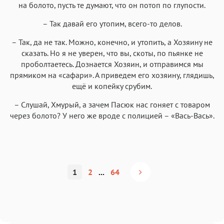
на болото, пусть те думают, что он потоп по глупости.
– Так давай его утопим, всего-то делов.
– Так, да не так. Можно, конечно, и утопить, а Хозяину не
сказать. Но я не уверен, что вы, скоты, по пьянке не
проболтаетесь. Дознается Хозяин, и отправимся мы
прямиком на «сафари». А приведем его хозяину, глядишь,
ещё и копейку срубим.
– Слушай, Хмурый, а зачем Пасюк нас гоняет с товаром
через болото? У него же вроде с полицией – «Вась-Вась».
1
2
...
64