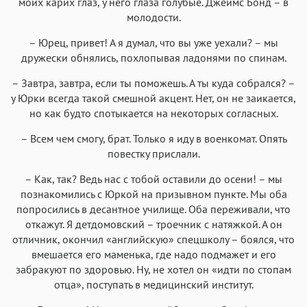
моих карих глаз, у него глаза голубые. Джеймс Бонд – в
молодости.
– Юрец, привет! А я думал, что вы уже уехали? – мы
дружески обнялись, похлопывая ладонями по спинам.
– Завтра, завтра, если ты поможешь. А ты куда собрался? –
у Юрки всегда такой смешной акцент. Нет, он не заикается,
но как будто спотыкается на некоторых согласных.
– Всем чем смогу, брат. Только я иду в военкомат. Опять
повестку прислали.
– Как, так? Ведь нас с тобой оставили до осени! – мы
познакомились с Юркой на призывном пункте. Мы оба
попросились в десантное училище. Оба переживали, что
откажут. Я детдомовский – троечник с натяжкой. А он
отличник, окончил «английскую» спецшколу – боялся, что
вмешается его маменька, где надо подмажет и его
забракуют по здоровью. Ну, не хотел он «идти по стопам
отца», поступать в медицинский институт.