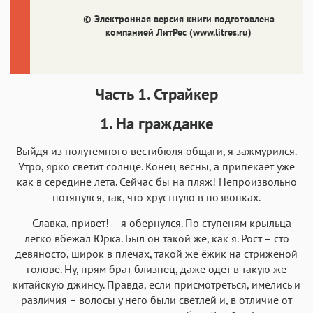
Аа
Аа
Аа
Аа
© Электронная версия книги подготовлена
Helvetica Neue
Georgia
Arial
Times New Roman
компанией ЛитРес (
www.litres.ru
)
Аа
Аа
Аа
Аа
Menlo
SF Mono
Courier
Courier New
Часть 1. Страйкер
1. На гражданке
Выйдя из полутемного вестибюля общаги, я зажмурился.
Утро, ярко светит солнце. Конец весны, а припекает уже
как в середине лета. Сейчас бы на пляж! Непроизвольно
потянулся, так, что хрустнуло в позвонках.
– Славка, привет! – я обернулся. По ступеням крыльца
легко вбежал Юрка. Был он такой же, как я. Рост – сто
девяносто, широк в плечах, такой же ёжик на стриженой
голове. Ну, прям брат близнец, даже одет в такую же
китайскую джинсу. Правда, если присмотреться, имелись и
различия – волосы у него были светлей и, в отличие от