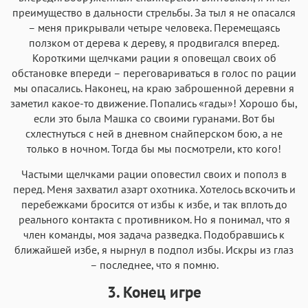
преимущество в дальности стрельбы. За тыл я не опасался
– меня прикрывали четыре человека. Перемещаясь
ползком от дерева к дереву, я продвигался вперед.
Короткими щелчками рации я оповещал своих об
обстановке впереди – переговариваться в голос по рации
мы опасались. Наконец, на краю заброшенной деревни я
заметил какое-то движение. Попались «гады»! Хорошо бы,
если это была Машка со своими гуранами. Вот бы
схлестнуться с ней в дневном снайперском бою, а не
только в ночном. Тогда бы мы посмотрели, кто кого!
Частыми щелчками рации оповестил своих и пополз в
перед. Меня захватил азарт охотника. Хотелось вскочить и
перебежками бросится от избы к избе, и так вплоть до
реального контакта с противником. Но я понимал, что я
член команды, моя задача разведка. Подобравшись к
ближайшей избе, я нырнул в подпол избы. Искры из глаз
– последнее, что я помню.
3. Конец игре