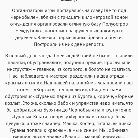
Организаторы игры постарались на славу. Где то под
Чернобылем, вблизи с тридцати километровой зоной
отчуждения организовали отличную базу. Полуостров
между болот, насколько разрушенных покинутых
деревень. Завезли старые шины, бревна и бочки.
Построили из них две крепости.
В первый день заезда боевых действий не было – ставили
палатки, обустраивались, получили оружие. Прослушали
инструктаж – главное, из которого, в болото не соваться.
Нас, наблюдатели-мастера, разделили на два отряда –
красных и синих. Над нашей палаткой мы установили наш
тотем – «Корсак», степная лисица. Рядом с нами
обустроились «Гураны» парни из Бурятии, короче, «Горные
козлы». Это же, сколько бабок и упрямства надо иметь, что
бы добраться из Бурятии до Чернобыля на игру, ну точно
«Гураны». Кстати говоря, у «Гуранов» в команде была
девушка, и тоже снайпер, Машка. Костер, гитара, выпивка.
Гураны попали к красным, а мы к синим. Мы, обнимая
гуранов, пьяно орали: «Гураны – маздай, корсаки –