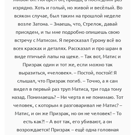
изрядно. Хоть и голый, но живой и весёлый. Во
всяком случае, был таким на прошлой неделе
возле Затона. – Знаешь, что, Стрелок, давай
присядем, и ты мне подробно опишешь свою
встречу с Матисом. Я пересказал Гурону всё во
всех красках и деталях. Рассказал и про шрам в
виде птичьей лапы на щеке. – Так вот, Матис и
Призрак один и тот же, если можно так
выразиться, «человек». – Постой, постой! Я
слышал, что Призрак погиб. – Точно, а я сам
видел в первый раз труп Матиса, три года тому
назад. Понимаешь? – Ни черта я не понимаю. Тот
человек, с которым я разговаривал не Матис? –
Матис, и он же Призрак, но он не человек! – То
есть как?! – А вот так, его убивают, а он
возрождается! Призрак – ещё одна головная