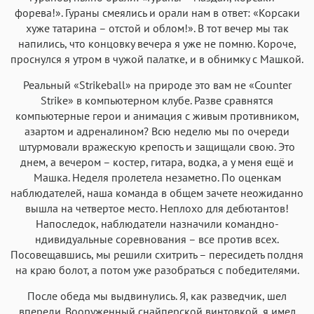
форева!». Гураны смеялись и орали нам в ответ: «Корсаки
хуже татарина – отстой и облом!». В тот вечер мы так
напились, что концовку вечера я уже не помню. Короче,
проснулся я утром в чужой палатке, и в обнимку с Машкой.
Реальный «Strikeball» на природе это вам не «Counter
Strike» в компьютерном клубе. Разве сравнятся
компьютерные герои и анимация с живым противником,
азартом и адреналином? Всю неделю мы по очереди
штурмовали вражескую крепость и защищали свою. Это
днем, а вечером – костер, гитара, водка, а у меня ещё и
Машка. Неделя пролетела незаметно. По оценкам
наблюдателей, наша команда в общем зачете неожиданно
вышла на четвертое место. Неплохо для дебютантов!
Напоследок, наблюдатели назначили командно-
ндивидуальные соревнования – все против всех.
Посовещавшись, мы решили схитрить – пересидеть полдня
на краю болот, а потом уже разобраться с победителями.
После обеда мы выдвинулись. Я, как разведчик, шел
впереди. Вооруженный снайперской винтовкой, я имел