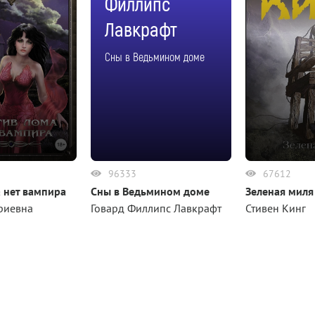
Филлипс
Лавкрафт
Сны в Ведьмином доме
96333
67612
 нет вампира
Сны в Ведьмином доме
Зеленая миля
риевна
Говард Филлипс Лавкрафт
Стивен Кинг