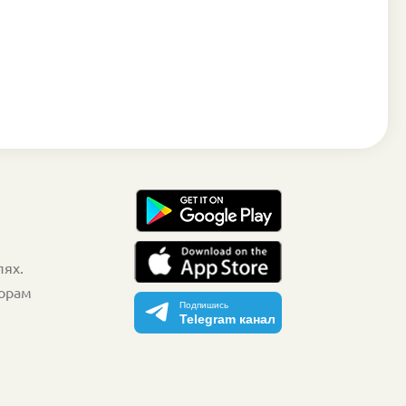
лях.
торам
Подпишись
Telegram канал