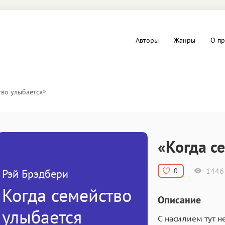
Авторы
Жанры
О пр
вы и Триллеры
Любовные романы
»
тво улыбается
Детское
ная литература
Документальная литератур
«Когда с
Драматургия
1446
0
Рэй Брэдбери
дство
Компьютеры и Интернет
Когда семейство
Описание
ное
Фольклор
улыбается
С насилием тут н