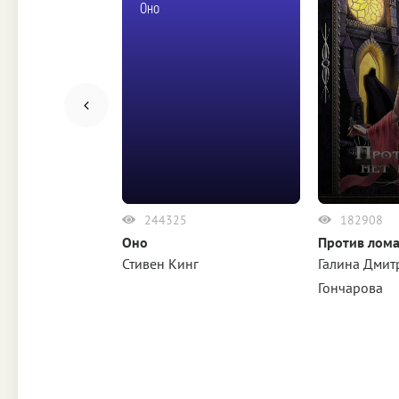
естен
Оно
244325
182908
Оно
Против лома
вестен
Стивен Кинг
Галина Дмит
Гончарова