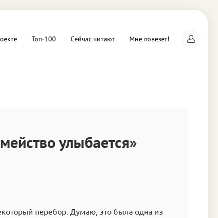
оекте
Топ-100
Сейчас читают
Мне повезет!
а
емейство улыбается»
екоторый перебор. Думаю, это была одна из