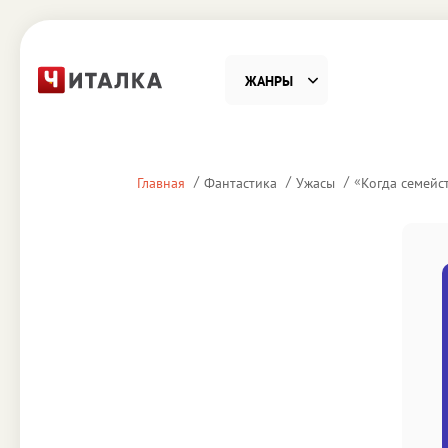
ЖАНРЫ
Фантастика
Детекти
«
Главная
Фантастика
Ужасы
Когда семейс
Приключения
Проза
Наука, Образование
Справоч
Религия и духовность
Поэзия
Юмор
Домово
Деловая литература
Старин