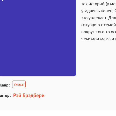
тех историй (у м
угадаешь конец. 
это увлекает. Дл
ситуацию с семей
вокруг кого-то о
чем: мои мама и
Ужасы
Жанр:
Рэй Брэдбери
Автор: