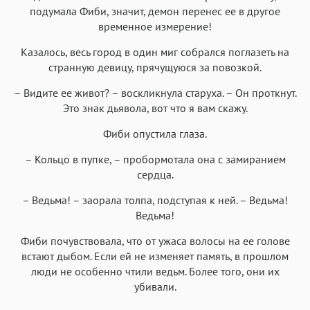
подумала Фиби, значит, демон перенес ее в другое
Iowan
SF Serif
New York
San Francisco
временное измерение!
Аа
Аа
Аа
Аа
Казалось, весь город в один миг собрался поглазеть на
Helvetica Neue
Georgia
Arial
Times New Roman
странную девицу, прячущуюся за повозкой.
Аа
Аа
Аа
Аа
– Видите ее живот? – воскликнула старуха. – Он проткнут.
Menlo
SF Mono
Courier
Courier New
Это знак дьявола, вот что я вам скажу.
Фиби опустила глаза.
– Кольцо в пупке, – пробормотала она с замиранием
сердца.
– Ведьма! – заорала толпа, подступая к ней. – Ведьма!
Ведьма!
Фиби почувствовала, что от ужаса волосы на ее голове
встают дыбом. Если ей не изменяет память, в прошлом
люди не особенно чтили ведьм. Более того, они их
убивали.