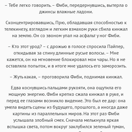
– Тебе легко говорить. – Фиби, передернувшись, вытерла о
джинсы влажные ладони.
Сконцентрировавшись, Прю, обладавшая способностью к
телекинезу, взглядом и легким взмахом руки сбила кинжал
на землю. Он со звоном упал на асфальт у ног Фиби.
– Кто этот урод? – с дрожью в голосе спросила Пайпер,
откидывая за спину длинные русые волосы. – Мне
кажется, он на мгновение блокировал мои чары. Но я не
оставляла попыток, и в итоге мне удалось его заморозить.
– Жуть какая, – проговорила Фиби, поднимая кинжал.
Едва коснувшись пальцами рукояти, она ощутила его
мощную энергию. Фиби крепко сжала кинжал в руке, и
перед ее глазами возникло видение. Это был ее дар: она
умела видеть сцены из будущего, прошлого, а иногда даже
картины из параллельных миров. На этот раз Фиби
услышала злобный смех. Сначала мелькнула яркая
вспышка света, потом вокруг заклубился зеленый туман,