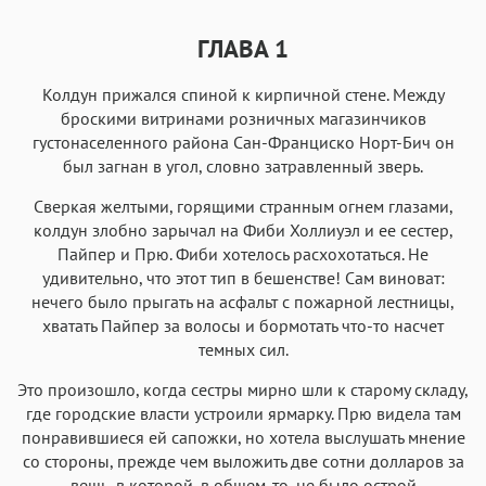
ГЛАВА 1
Колдун прижался спиной к кирпичной стене. Между
броскими витринами розничных магазинчиков
густонаселенного района Сан-Франциско Норт-Бич он
был загнан в угол, словно затравленный зверь.
Сверкая желтыми, горящими странным огнем глазами,
колдун злобно зарычал на Фиби Холлиуэл и ее сестер,
Пайпер и Прю. Фиби хотелось расхохотаться. Не
удивительно, что этот тип в бешенстве! Сам виноват:
нечего было прыгать на асфальт с пожарной лестницы,
хватать Пайпер за волосы и бормотать что-то насчет
темных сил.
Это произошло, когда сестры мирно шли к старому складу,
где городские власти устроили ярмарку. Прю видела там
понравившиеся ей сапожки, но хотела выслушать мнение
со стороны, прежде чем выложить две сотни долларов за
вещь, в которой, в общем-то, не было острой