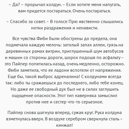
– Да? – прорычал колдун. – Если хотите меня напугать,
вам придется постараться. Очень постараться.
– Спасибо за совет. – В голосе Прю явственно слышались
нотки раздражения и ненависти.
Все чувства Фиби были обострены до предела, она
подмечала каждую мелочь: затхлый запах аллеи, грязь на
деревянных рамах витрин, приглушенный шум автобусов
и машин со стороны дороги, шорох подошв по асфальту –
это Пайпер попятилась назад, очень медленно, осторожно.
Фиби заметила, что ее ладони вспотели от напряжения.
Еще бы, такой выброс адреналина! С колдунами всегда
так: либо ты сражаешься до последнего, либо тебе конец.
Но даже ее свободный дух был не в силах заглушить
ощущение опасности. Этот тип наверняка замыслил
против нее и сестер что-то серьезное.
Пайпер снова шагнула вперед, сужая круг. Рука колдуна
взметнулась вверх. В воздухе серебром сверкнула сталь –
кинжал!