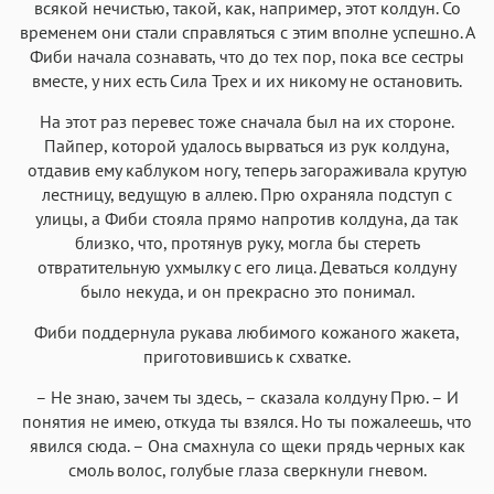
всякой нечистью, такой, как, например, этот колдун. Со
временем они стали справляться с этим вполне успешно. А
Фиби начала сознавать, что до тех пор, пока все сестры
вместе, у них есть Сила Трех и их никому не остановить.
На этот раз перевес тоже сначала был на их стороне.
Пайпер, которой удалось вырваться из рук колдуна,
отдавив ему каблуком ногу, теперь загораживала крутую
лестницу, ведущую в аллею. Прю охраняла подступ с
улицы, а Фиби стояла прямо напротив колдуна, да так
близко, что, протянув руку, могла бы стереть
отвратительную ухмылку с его лица. Деваться колдуну
было некуда, и он прекрасно это понимал.
Фиби поддернула рукава любимого кожаного жакета,
приготовившись к схватке.
– Не знаю, зачем ты здесь, – сказала колдуну Прю. – И
понятия не имею, откуда ты взялся. Но ты пожалеешь, что
явился сюда. – Она смахнула со щеки прядь черных как
смоль волос, голубые глаза сверкнули гневом.