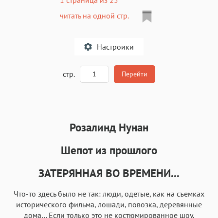
читать на одной стр.
Настроики
A
стр.
Перейти
Текст
Текст
Текст
Текст
Розалинд Нунан
Шепот из прошлого
ЗАТЕРЯННАЯ ВО ВРЕМЕНИ...
Аа
Аа
Аа
Аа
Что-то здесь было не так: люди, одетые, как на съемках
Roboto
Fira Sans
Garamond
Times
исторического фильма, лошади, повозка, деревянные
Аа
Аа
Аа
Аа
дома… Если только это не костюмированное шоу,