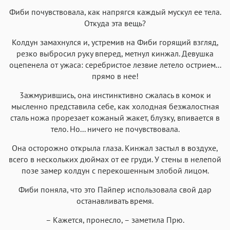
Фиби почувствовала, как напрягся каждый мускул ее тела.
Откуда эта вещь?
Колдун замахнулся и, устремив на Фиби горящий взгляд,
резко выбросил руку вперед, метнул кинжал. Девушка
оцепенела от ужаса: серебристое лезвие летело острием...
прямо в нее!
3ажмурившись, она инстинктивно сжалась в комок и
мысленно представила себе, как холодная безжалостная
сталь ножа прорезает кожаный жакет, блузку, впивается в
тело. Но... ничего не почувствовала.
Она осторожно открыла глаза. Кинжал застыл в воздухе,
всего в нескольких дюймах от ее груди. У стены в нелепой
позе замер колдун с перекошенным злобой лицом.
Фиби поняла, что это Пайпер использовала свой дар
останавливать время.
– Кажется, пронесло, – заметила Прю.