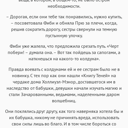
необходимости.
– Дорогая, если они тебе так понравились, нужно купить,
– посоветовала Фиби и обняла Прю за плечи, когда,
решив сократить дорогу, сестры свернули на темную
пустынную улочку.
Фиби уже жалела, что предложила срезать путь. «Черт
побери! – думала она. – Вот так пойдешь за сапогами, а
наткнешься на какого-то колдуна».
Правда воевать с колдунами ей и ее сестрам было не в
новинку. С тех пор как они нашли «Книгу Теней» на
чердаке дома Холлиуэл-Мэнор, доставшегося им в
наследство от бабушки, девушки начали изучать магию и
стали Зачарованными, ведьмами, наделенными даром
волшебниц.
Они поклялись друг другу, как того наверняка хотела бы и
их бабушка, никому не причинять вреда, использовать
свои силы лишь во благо. И в том числе бороться со