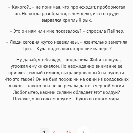
– Какого?.. – не понимая, что происходит, пробормотал
он. Но когда разобрался, в чем дело, из его груди
вырвался хриплый рык.
– Это он нам или мне показалось? – спросила Пайпер.
– Люди сегодня жутко невежливы, – язвительно заметила
Прю. – Куда подевались хорошие манеры?
– Ну, давай, я тебя жду, – подначила Фиби колдуна,
угрожая ему кинжалом. Но неожиданно внимание ее
привлек темный символ, выгравированный на рукояти.
Что это такое? Он не был похож ни на один из колдовских
знаков – такого она не встречала даже в черной магии.
Любопытно, какими силами обладает этот колдун?
Похоже, они совсем другие – будто из иного мира.
1
2
...
25