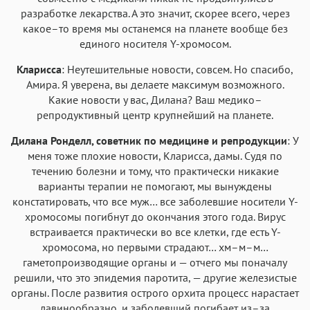
разработке лекарства. А это значит, скорее всего, через
какое–то время мы останемся на планете вообще без
единого носителя Y-хромосом.
Кларисса
: Неутешительные новости, совсем. Но спасибо,
Амира. Я уверена, вы делаете максимум возможного.
Какие новости у вас, Дилана? Ваш медико–
репродуктивный центр крупнейший на планете.
Дилана Ронделл, советник по медицине и репродукции
: У
меня тоже плохие новости, Кларисса, дамы. Судя по
течению болезни и тому, что практически никакие
варианты терапии не помогают, мы вынуждены
констатировать, что все муж… все заболевшие носители Y-
хромосомы погибнут до окончания этого года. Вирус
встраивается практически во все клетки, где есть Y-
хромосома, но первыми страдают… хм–м–м…
гаметопроизводящие органы и — отчего мы поначалу
решили, что это эпидемия паротита, — другие железистые
органы. После развития острого орхита процесс нарастает
лавинообразно, и заболевший погибает из–за