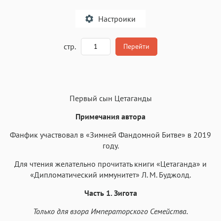
Настроики
A
стр.
Перейти
Текст
Текст
Текст
Текст
Первый сын Цетаганды
Примечания автора
Фанфик участвовал в «Зимней Фандомной Битве» в 2019
году.
Аа
Аа
Аа
Аа
Для чтения желательно прочитать книги «Цетаганда» и
Roboto
Fira Sans
Garamond
Times
«Дипломатический иммунитет» Л. М. Буджолд.
Аа
Аа
Аа
Аа
Часть 1. Зигота
Iowan
SF Serif
New York
San Francisco
Только для взора Императорского Семейства.