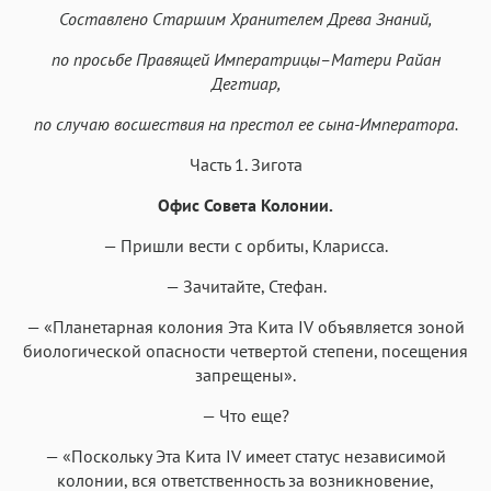
Аа
Аа
Аа
Аа
Составлено Старшим Хранителем Древа Знаний,
Helvetica Neue
Georgia
Arial
Times New Roman
по просьбе Правящей Императрицы–Матери Райан
Аа
Аа
Аа
Аа
Дегтиар,
Menlo
SF Mono
Courier
Courier New
по случаю восшествия на престол ее сына-Императора.
Часть 1. Зигота
Офис Совета Колонии.
— Пришли вести с орбиты, Кларисса.
— Зачитайте, Стефан.
— «Планетарная колония Эта Кита IV объявляется зоной
биологической опасности четвертой степени, посещения
запрещены».
— Что еще?
— «Поскольку Эта Кита IV имеет статус независимой
колонии, вся ответственность за возникновение,