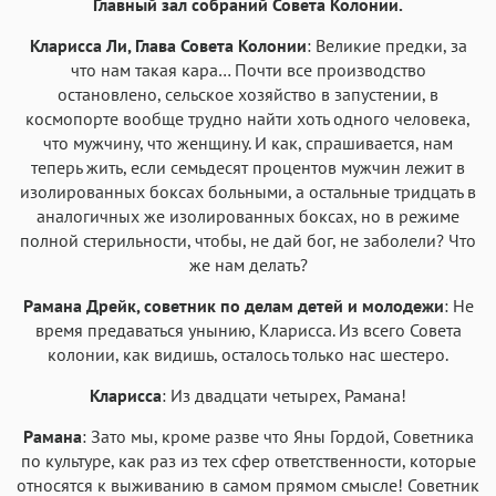
Главный зал собраний Совета Колонии.
Кларисса Ли, Глава Совета Колонии
: Великие предки, за
что нам такая кара… Почти все производство
остановлено, сельское хозяйство в запустении, в
космопорте вообще трудно найти хоть одного человека,
что мужчину, что женщину. И как, спрашивается, нам
теперь жить, если семьдесят процентов мужчин лежит в
изолированных боксах больными, а остальные тридцать в
аналогичных же изолированных боксах, но в режиме
полной стерильности, чтобы, не дай бог, не заболели? Что
же нам делать?
Рамана Дрейк, советник по делам детей и молодежи
: Не
время предаваться унынию, Кларисса. Из всего Совета
колонии, как видишь, осталось только нас шестеро.
Кларисса
: Из двадцати четырех, Рамана!
Рамана
: Зато мы, кроме разве что Яны Гордой, Советника
по культуре, как раз из тех сфер ответственности, которые
относятся к выживанию в самом прямом смысле! Советник