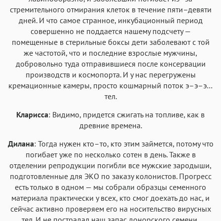
стремительного отмирания клеток в течение пяти–девяти
дней. И что самое странное, инкубационный период
совершенно не поддается нашему подсчету —
помещенные в стерильные боксы дети заболевают с той
же частотой, что и последние взрослые мужчины,
добровольно туда отправившиеся после консервации
производств и космопорта. И у нас перегружены
кремационные камеры, просто кошмарный поток э–э–э…
тел.
Кларисса
: Видимо, придется сжигать на топливе, как в
древние времена.
Дилана
: Тогда нужен кто–то, кто этим займется, потому что
погибает уже по несколько сотен в день. Также в
отделении репродукции погибли все мужские зародыши,
подготовленные для ЭКО по заказу колонистов. Прогресс
есть только в одном — мы собрали образцы семенного
материала практически у всех, кто смог доехать до нас, и
сейчас активно проверяем его на носительство вирусных
тел. И не пострадал наш запас донорского семени,