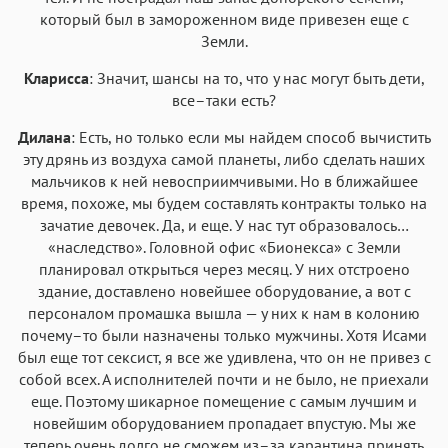
который был в замороженном виде привезен еще с
Земли.
Кларисса
: Значит, шансы на то, что у нас могут быть дети,
все–таки есть?
Дилана
: Есть, но только если мы найдем способ вычистить
эту дрянь из воздуха самой планеты, либо сделать наших
мальчиков к ней невосприимчивыми. Но в ближайшее
время, похоже, мы будем составлять контракты только на
зачатие девочек. Да, и еще. У нас тут образовалось…
«наследство». Головной офис «Бионекса» с Земли
планировал открыться через месяц. У них отстроено
здание, доставлено новейшее оборудование, а вот с
персоналом промашка вышла — у них к нам в колонию
почему–то были назначены только мужчины. Хотя Исами
был еще тот сексист, я все же удивлена, что он не привез с
собой всех. А исполнителей почти и не было, не приехали
еще. Поэтому шикарное помещение с самым лучшим и
новейшим оборудованием пропадает впустую. Мы же
теперь очень долго не сможем из–за карантина принять