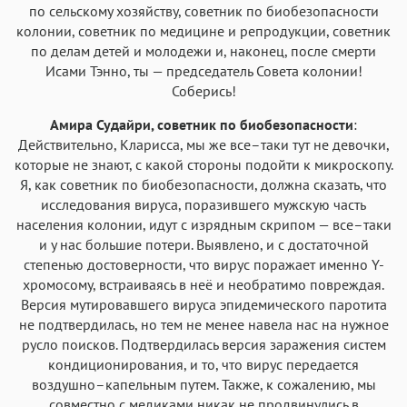
по сельскому хозяйству, советник по биобезопасности
колонии, советник по медицине и репродукции, советник
по делам детей и молодежи и, наконец, после смерти
Исами Тэнно, ты — председатель Совета колонии!
Соберись!
Амира Судайри, советник по биобезопасности
:
Действительно, Кларисса, мы же все–таки тут не девочки,
которые не знают, с какой стороны подойти к микроскопу.
Я, как советник по биобезопасности, должна сказать, что
исследования вируса, поразившего мужскую часть
населения колонии, идут с изрядным скрипом — все–таки
и у нас большие потери. Выявлено, и с достаточной
степенью достоверности, что вирус поражает именно Y-
хромосому, встраиваясь в неё и необратимо повреждая.
Версия мутировавшего вируса эпидемического паротита
не подтвердилась, но тем не менее навела нас на нужное
русло поисков. Подтвердилась версия заражения систем
кондиционирования, и то, что вирус передается
воздушно–капельным путем. Также, к сожалению, мы
совместно с медиками никак не продвинулись в