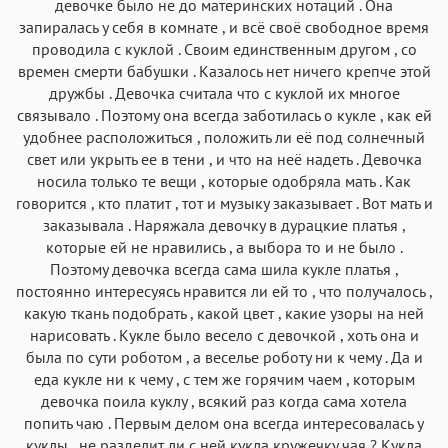
девочке было не до материнских нотаций . Она
запиралась у себя в комнате , и всё своё свободное время
проводила с куклой . Своим единственным другом , со
времен смерти бабушки . Казалось нет ничего крепче этой
дружбы . Девочка считала что с куклой их многое
связывало . Поэтому она всегда заботилась о кукле , как ей
удобнее расположиться , положить ли её под солнечный
свет или укрыть ее в тени , и что на неё надеть . Девочка
носила только те вещи , которые одобряла мать . Как
говорится , кто платит , тот и музыку заказывает . Вот мать и
заказывала . Наряжала девочку в дурацкие платья ,
которые ей не нравились , а выбора то и не было .
Поэтому девочка всегда сама шила кукле платья ,
постоянно интересуясь нравится ли ей то , что получалось ,
какую ткань подобрать , какой цвет , какие узоры на ней
нарисовать . Кукле было весело с девочкой , хоть она и
была по сути роботом , а веселье роботу ни к чему . Да и
еда кукле ни к чему , с тем же горячим чаем , которым
девочка поила куклу , всякий раз когда сама хотела
попить чаю . Первым делом она всегда интересовалась у
куклы , не разделит ли с ней кукла кружечку чая ? Кукла