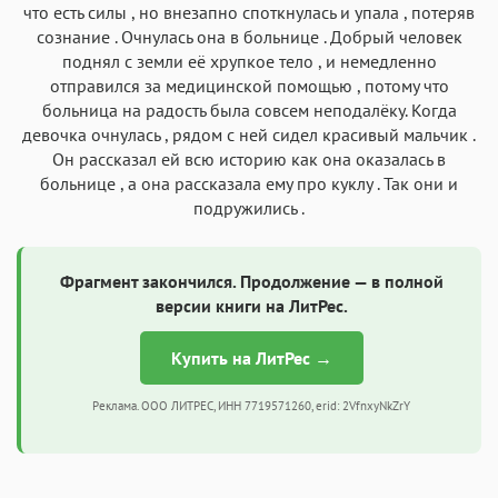
что есть силы , но внезапно споткнулась и упала , потеряв
сознание . Очнулась она в больнице . Добрый человек
поднял с земли её хрупкое тело , и немедленно
отправился за медицинской помощью , потому что
больница на радость была совсем неподалёку. Когда
девочка очнулась , рядом с ней сидел красивый мальчик .
Он рассказал ей всю историю как она оказалась в
больнице , а она рассказала ему про куклу . Так они и
подружились .
Фрагмент закончился. Продолжение — в полной
версии книги на ЛитРес.
Купить на ЛитРес →
Реклама. ООО ЛИТРЕС, ИНН 7719571260, erid: 2VfnxyNkZrY