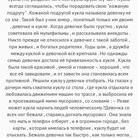
всегда соглашалась , чтобы порадовать свою "кожаную
подругу " . Кожаной подругой кукла называла девочку не
со зла . Такой был у них юмор , понятный только им двоим
, девочке и кукле . Когда девочке было грустно , кукла
советовала ей мультфильмы , и рассказывала анекдоты .
Никто прежде не относился к девочке с такой заботой ,
при живых , и богатых родителях . Годы шли , а дружба
между куклой и девочкой всё крепчала . Но однажды
семью девочки достала её привязанность к кукле . Кукла
была такой красивой , умной и главное – хорошей , что
все ей завидовали , и от зависти она становилась всем
противной . Решили куклу у девочки отобрать . На глазах у
дочери мать схватила куклу со стола , где кукла отдыхала и
любовалась движением машин по трассе , и выбросила её
в проезжающий мимо мусоровоз , со словами : – Разве
может кукла научить людей человеческому ?Девочка со
всех ног бежала , стараясь догнать мусоровоз . Она знала
что мать и телефон отберет , и в огромном городе , без
карты , которая имелась в телефоне , куклу будет не
отыскать . Бежала девочка так быстро , как только могла ,