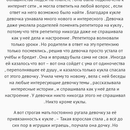
интернет сети , и могла ответить на любой вопрос , если
ответ на него возможно было найти . Благодаря кукле
девочка узнавала много нового и интересного . Девочка
даже умоляла родителей поменять репетитора на куклу ,
потому что тётя репетитор никогда даже не спрашивала
как у неё дела и настроение . Репетитора волновали
только уроки . Но родители в ответ на эту претензию
только посмеялись , решив что девочка просто устала от
учёбы и бредит . Она и вправду была сама не своя . Иногда
ей казалось что вот – вот она сойдет с ума от одиночества
, переполнявшее её душу , и казалось только кукла спасала
от этого девочку . Учила чему то новому , вела с ней беседы
на любые интересующие девочку темы , рассказывала
интересные истории , и спрашивала как у неё дела и
настроение . У девочки никто никогда этого не спрашивал
. Никто кроме куклы.
А вот строгая мать постоянно ругала девочку за её
привязанность к кукле . – Такая взрослая стала , а всё до
сих пор в игрушки играешь , поучала она дочку . Но