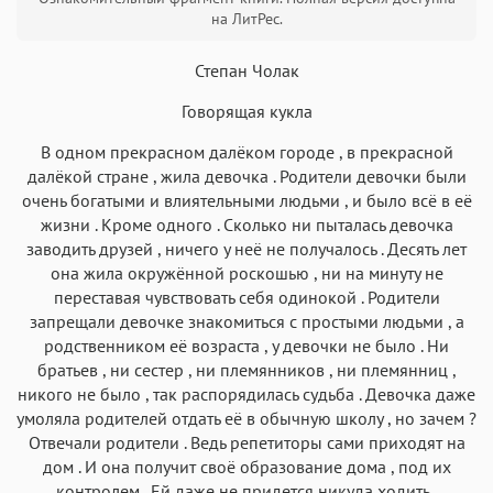
Текст
Текст
Текст
Текст
на ЛитРес.
Степан Чолак
Говорящая кукла
В одном прекрасном далёком городе , в прекрасной
Аа
Аа
Аа
Аа
далёкой стране , жила девочка . Родители девочки были
очень богатыми и влиятельными людьми , и было всё в её
Roboto
Fira Sans
Garamond
Times
жизни . Кроме одного . Сколько ни пыталась девочка
Аа
Аа
Аа
Аа
заводить друзей , ничего у неё не получалось . Десять лет
она жила окружённой роскошью , ни на минуту не
Iowan
SF Serif
New York
San Francisco
переставая чувствовать себя одинокой . Родители
Аа
Аа
Аа
Аа
запрещали девочке знакомиться с простыми людьми , а
родственником её возраста , у девочки не было . Ни
Helvetica Neue
Georgia
Arial
Times New Roman
братьев , ни сестер , ни племянников , ни племянниц ,
Аа
Аа
Аа
Аа
никого не было , так распорядилась судьба . Девочка даже
Menlo
SF Mono
умоляла родителей отдать её в обычную школу , но зачем ?
Courier
Courier New
Отвечали родители . Ведь репетиторы сами приходят на
дом . И она получит своё образование дома , под их
контролем . Ей даже не придется никуда ходить .