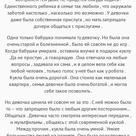
Единственного ребенка в семье так любили , что окружали
заботой настолько , насколько это возможно . У девочки
даже была собственная прислуга , но мать запрещала
дочери общаться с прислугами .
Одна только бабушка понимала ту девочку . Но была она
очень старой и болезненной , было ей совсем не до игр .
Когда бабушка умирала , оставила внучке в подарок куклу
. Да не простую , а говорящую . Она отвечала на любые
вопросы , задавала их сама , и в целом вела себя как
любой человек , только голос у неё был как у робота .
Кукла была очень дорогой . Она стоила как маленькая
квартира , семья девочки была очень богатой , и могла
себе такое позволить .
Но девочка ценила её совсем не за это . С ней можно было
то – что запрещено было с любым другим посторонним…
Общаться . Девочка часто смотрела интересные передачи ,
и мультфильмы , общаясь с этой современной куклой .
Между прочим , кукла была очень умной . Умнее
большинства людей на планете . Она была подключена к