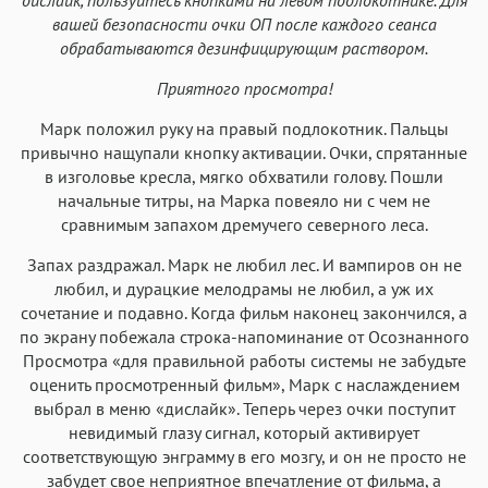
вашей безопасности очки ОП после каждого сеанса
обрабатываются дезинфицирующим раствором.
Приятного просмотра!
Марк положил руку на правый подлокотник. Пальцы
привычно нащупали кнопку активации. Очки, спрятанные
в изголовье кресла, мягко обхватили голову. Пошли
начальные титры, на Марка повеяло ни с чем не
сравнимым запахом дремучего северного леса.
Запах раздражал. Марк не любил лес. И вампиров он не
любил, и дурацкие мелодрамы не любил, а уж их
сочетание и подавно. Когда фильм наконец закончился, а
по экрану побежала строка-напоминание от Осознанного
Просмотра «для правильной работы системы не забудьте
оценить просмотренный фильм», Марк с наслаждением
выбрал в меню «дислайк». Теперь через очки поступит
невидимый глазу сигнал, который активирует
соответствующую энграмму в его мозгу, и он не просто не
забудет свое неприятное впечатление от фильма, а