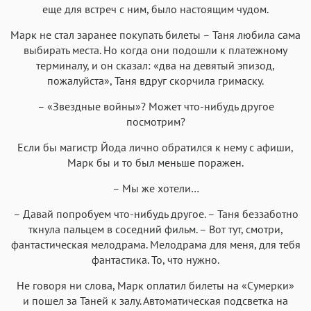
Helvetica Neue
Georgia
Arial
Times New Roman
еще для встреч с ним, было настоящим чудом.
Аа
Аа
Аа
Аа
Марк не стал заранее покупать билеты – Таня любила сама
Menlo
SF Mono
выбирать места. Но когда они подошли к платежному
Courier
Courier New
терминалу, и он сказал: «два на девятый эпизод,
пожалуйста», Таня вдруг скорчила гримаску.
– «Звездные войны»? Может что-нибудь другое
посмотрим?
Если бы магистр Йода лично обратился к нему с афиши,
Марк бы и то был меньше поражен.
– Мы же хотели…
– Давай попробуем что-нибудь другое. – Таня беззаботно
ткнула пальцем в соседний фильм. – Вот тут, смотри,
фантастическая мелодрама. Мелодрама для меня, для тебя
фантастика. То, что нужно.
Не говоря ни слова, Марк оплатил билеты на «Сумерки»
и пошел за Таней к залу. Автоматическая подсветка на