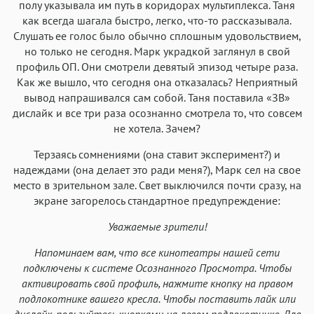
полу указывала им путь в коридорах мультиплекса. Таня
как всегда шагала быстро, легко, что-то рассказывала.
Слушать ее голос было обычно сплошным удовольствием,
но только не сегодня. Марк украдкой заглянул в свой
профиль ОП. Они смотрели девятый эпизод четыре раза.
Как же вышло, что сегодня она отказалась? Неприятный
вывод напрашивался сам собой. Таня поставила «ЗВ»
дислайк и все три раза осознанно смотрела то, что совсем
не хотела. Зачем?
Терзаясь сомнениями (она ставит эксперимент?) и
надеждами (она делает это ради меня?), Марк сел на свое
место в зрительном зале. Свет выключился почти сразу, на
экране загорелось стандартное предупреждение:
Уважаемые зрители!
Напоминаем вам, что все кинотеатры нашей сети
подключены к системе Осознанного Просмотра. Чтобы
активировать свой профиль, нажмите кнопку на правом
подлокотнике вашего кресла. Чтобы поставить лайк или
дислайк, пользуйтесь кнопками на левом подлокотнике. Для