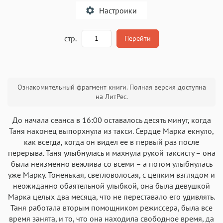
Настроики
A
стр.
Перейти
Текст
Текст
Текст
Текст
Ознакомительный фрагмент книги. Полная версия доступна
на ЛитРес.
До начала сеанса в 16:00 оставалось десять минут, когда
Таня наконец выпорхнула из такси. Сердце Марка екнуло,
как всегда, когда он видел ее в первый раз после
Аа
Аа
Аа
Аа
перерыва. Таня улыбнулась и махнула рукой таксисту – она
Roboto
Fira Sans
Garamond
Times
была неизменно вежлива со всеми – а потом улыбнулась
уже Марку. Тоненькая, светловолосая, с цепким взглядом и
Аа
Аа
Аа
Аа
неожиданно обаятельной улыбкой, она была девушкой
Iowan
SF Serif
New York
San Francisco
Марка целых два месяца, что не переставало его удивлять.
Таня работала вторым помощником режиссера, была все
Аа
Аа
Аа
Аа
время занята, и то, что она находила свободное время, да