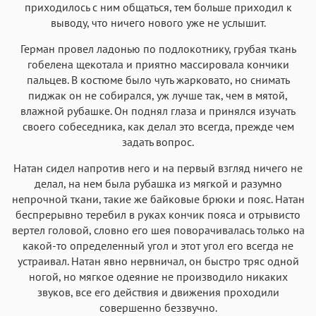
приходилось с ним общаться, тем больше приходил к
выводу, что ничего нового уже не услышит.
Герман провел ладонью по подлокотнику, грубая ткань
гобелена щекотала и приятно массировала кончики
пальцев. В костюме было чуть жарковато, но снимать
пиджак он не собирался, уж лучше так, чем в мятой,
влажной рубашке. Он поднял глаза и принялся изучать
своего собеседника, как делал это всегда, прежде чем
задать вопрос.
Натан сидел напротив него и на первый взгляд ничего не
делал, на нем была рубашка из мягкой и разумно
непрочной ткани, такие же байковые брюки и пояс. Натан
беспрерывно теребил в руках кончик пояса и отрывисто
вертел головой, словно его шея поворачивалась только на
какой-то определенный угол и этот угол его всегда не
устраивал. Натан явно нервничал, он быстро тряс одной
ногой, но мягкое одеяние не производило никаких
звуков, все его действия и движения проходили
совершенно беззвучно.