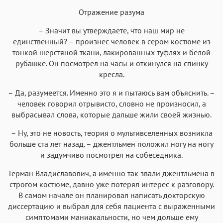
Отражение разума
Аа
Аа
Аа
Аа
– Значит вы утверждаете, что наш мир не
Roboto
Fira Sans
Garamond
Times
единственный? – произнес человек в сером костюме из
Аа
Аа
Аа
тонкой шерстяной ткани, лакированных туфлях и белой
Аа
рубашке. Он посмотрел на часы и откинулся на спинку
Iowan
SF Serif
New York
San Francisco
кресла.
Аа
Аа
Аа
Аа
– Да, разумеется. Именно это я и пытаюсь вам объяснить. –
Helvetica Neue
Georgia
Arial
Times New Roman
человек говорил отрывисто, словно не произносил, а
выбрасывал слова, которые дальше жили своей жизнью.
Аа
Аа
Аа
Аа
Menlo
SF Mono
Courier
Courier New
– Ну, это не новость, теория о мультивселенных возникла
больше ста лет назад. – джентльмен положил ногу на ногу
и задумчиво посмотрел на собеседника.
Герман Владиславович, а именно так звали джентльмена в
строгом костюме, давно уже потерял интерес к разговору.
В самом начале он планировал написать докторскую
диссертацию и выбрал для себя пациента с выраженными
симптомами маниакальности, но чем дольше ему