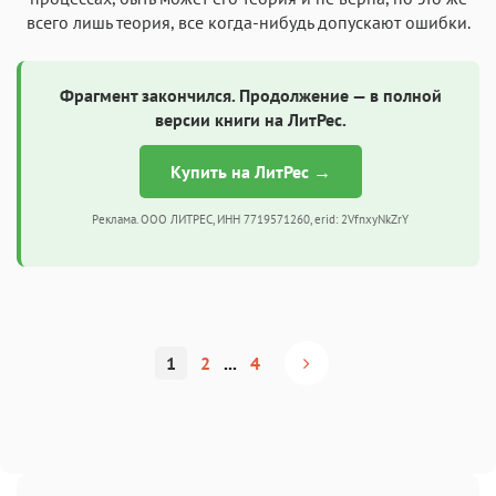
всего лишь теория, все когда-нибудь допускают ошибки.
Фрагмент закончился. Продолжение — в полной
версии книги на ЛитРес.
Купить на ЛитРес →
Реклама. ООО ЛИТРЕС, ИНН 7719571260, erid: 2VfnxyNkZrY
1
2
...
4