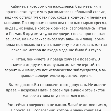
Кабинет, в котором они находились, был невелик и
практически пуст, в углу располагался небольшой столик,
видимо остался тут с тех пор, когда в ходу были печатные
машинки. По сторонам стояло два простых старых кресла,
видавших виды, в которых сейчас и располагались Натан
и Герман. В другом углу, возле двери, стояла простенькая
вешалка, на ней сейчас висел чуть влажный плащ. Герман
попал под дождь по пути к пациенту, но открывать зонт за
несколько метров до входа в здание было бы глупо.
– Натан, понимаете, я правда хочу вам поверить. В
отличии от других, я допускаю хоть и мизерный, но
вероятный шанс, что все человечество заблуждается, а вы
правы. – доверительно произнес Герман.
– Вы же доктор. Вы не можете этого допускать. Не имеете
права. – возразил Натан в своей привычной отрывистой
манере и снова опустил взгляд в пол.
– Это сейчас совершенно не важно. Давайте договоримся,
я просто ваш собеседник, который очень хочет вам