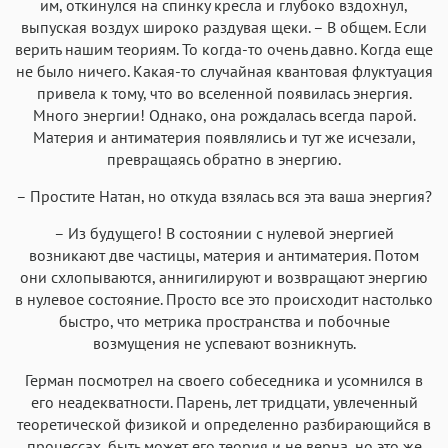
им, откинулся на спинку кресла и глубоко вздохнул,
выпуская воздух широко раздувая щеки. – В общем. Если
верить нашим теориям. То когда-то очень давно. Когда еще
не было ничего. Какая-то случайная квантовая флуктуация
привела к тому, что во вселенной появилась энергия.
Много энергии! Однако, она рождалась всегда парой.
Материя и антиматерия появлялись и тут же исчезали,
превращаясь обратно в энергию.
– Простите Натан, но откуда взялась вся эта ваша энергия?
– Из будущего! В состоянии с нулевой энергией
возникают две частицы, материя и антиматерия. Потом
они схлопываются, аннигилируют и возвращают энергию
в нулевое состояние. Просто все это происходит настолько
быстро, что метрика пространства и побочные
возмущения не успевают возникнуть.
Герман посмотрел на своего собеседника и усомнился в
его неадекватности. Парень, лет тридцати, увлеченный
теоретической физикой и определенно разбирающийся в
процессах, быть может его теория и не верна, но это же