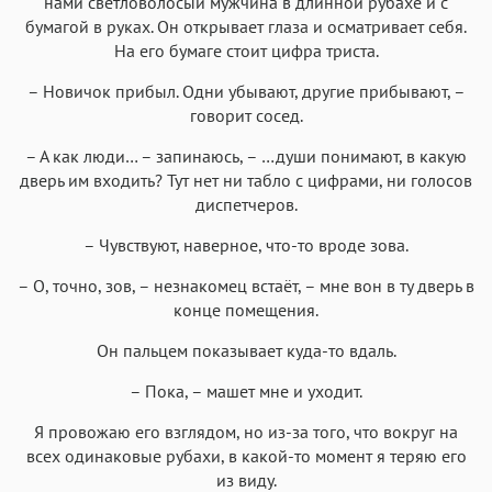
нами светловолосый мужчина в длинной рубахе и с
бумагой в руках. Он открывает глаза и осматривает себя.
На его бумаге стоит цифра триста.
– Новичок прибыл. Одни убывают, другие прибывают, –
говорит сосед.
– А как люди… – запинаюсь, – …души понимают, в какую
дверь им входить? Тут нет ни табло с цифрами, ни голосов
диспетчеров.
– Чувствуют, наверное, что-то вроде зова.
– О, точно, зов, – незнакомец встаёт, – мне вон в ту дверь в
конце помещения.
Он пальцем показывает куда-то вдаль.
– Пока, – машет мне и уходит.
Я провожаю его взглядом, но из-за того, что вокруг на
всех одинаковые рубахи, в какой-то момент я теряю его
из виду.