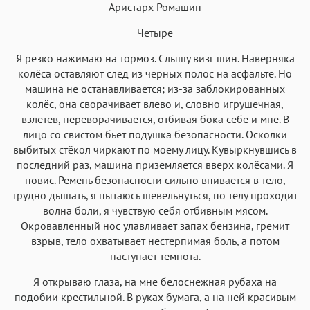
Аристарх Ромашин
Четыре
Я резко нажимаю на тормоз. Слышу визг шин. Наверняка
Аа
Аа
Аа
Аа
колёса оставляют след из черных полос на асфальте. Но
машина не останавливается; из-за заблокированных
Roboto
Fira Sans
Garamond
Times
колёс, она сворачивает влево и, словно игрушечная,
Аа
Аа
Аа
Аа
взлетев, переворачивается, отбивая бока себе и мне. В
лицо со свистом бьёт подушка безопасности. Осколки
Iowan
SF Serif
New York
San Francisco
выбитых стёкол чиркают по моему лицу. Кувыркнувшись в
Аа
Аа
Аа
Аа
последний раз, машина приземляется вверх колёсами. Я
повис. Ремень безопасности сильно впивается в тело,
Helvetica Neue
Georgia
Arial
Times New Roman
трудно дышать, я пытаюсь шевельнуться, по телу проходит
Аа
Аа
Аа
Аа
волна боли, я чувствую себя отбивным мясом.
Menlo
SF Mono
Окровавленный нос улавливает запах бензина, гремит
Courier
Courier New
взрыв, тело охватывает нестерпимая боль, а потом
наступает темнота.
Я открываю глаза, на мне белоснежная рубаха на
подобии крестильной. В руках бумага, а на ней красивым