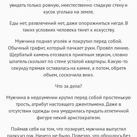
увидеть только ровную, неестественно гладкую стену и
кусок уголька на земле.
Еды нет, развлечений нет, даже опорожниться негде. В
таких условиях человека тянет к искусству.
Мужчина поднял уголёк и покрутил перед собой.
Обычный графит, который пачкает руки. Провёл линию.
Щербатый камень отозвался приятным звуком, словно
шпатель скользит по стене усталой квартиры. Какую-то
секунду прямая оставалась на камне, а потом, обретя
объем, соскочила вниз.
Что за дела?
Мужчина в недоумении крутил перед собой простенькую
трость, атрибут настоящего джентльмена. Даже в
отсутствии одежды она умудрилась придать атлетичной
фигуре некий аристократизм.
Поймав себя на том, что позирует, мужчина выпустил
палку из рук. Ничего не было. Повезло, что обошлось без