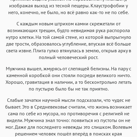
изображая выход из тесной пещеры. Клаустрофобии у
него, конечно, не было, но всё равно как-то не по себе.
С каждым новым штрихом камни скрежетали от
возникающих трещин, будто невидимая рука распорола
нутро клетки. На той самой стене, из которой выпрыгнуло
две трости, образовалось углубление, впуская всё больше
света извне. Плита гулко втянулась в землю, открыв арку в
полный человеческий рост.
Мужчина вышел, жмурясь от слепящей белизны. На пару с
каменной коробкой они стояли посреди великого ничто.
Хорошо, гравитация в наличии, а то бесконтрольно летать
по пустырю было бы не так приятно.
Слабые зачатки научной мысли подсказали, что чудес не
бывает. Это в Средневековье считали, что жизнь возникает
сама по себе из мусора, но противоречия с религией не
видели. Мужчина знал точно: появиться из пустоты он не
мог. Даже для последнего невежды это слишком. Волевым
решением человек пошёл вперёд в поисках края