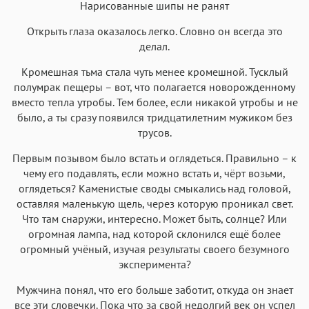
Нарисованные шипы не ранят
Аа
Аа
Аа
Аа
Открыть глаза оказалось легко. Словно он всегда это
Roboto
Fira Sans
Garamond
Times
делал.
Аа
Аа
Аа
Аа
Кромешная тьма стала чуть менее кромешной. Тусклый
Iowan
SF Serif
New York
San Francisco
полумрак пещеры – вот, что полагается новорожденному
вместо тепла утробы. Тем более, если никакой утробы и не
Аа
Аа
Аа
Аа
было, а ты сразу появился тридцатилетним мужиком без
Helvetica Neue
Georgia
Arial
Times New Roman
трусов.
Аа
Аа
Аа
Аа
Первым позывом было встать и оглядеться. Правильно – к
Menlo
SF Mono
Courier
Courier New
чему его подавлять, если можно встать и, чёрт возьми,
оглядеться? Каменистые своды смыкались над головой,
оставляя маленькую щель, через которую проникал свет.
Что там снаружи, интересно. Может быть, солнце? Или
огромная лампа, над которой склонился ещё более
огромный учёный, изучая результаты своего безумного
эксперимента?
Мужчина понял, что его больше заботит, откуда он знает
все эти словечки. Пока что за свой недолгий век он успел