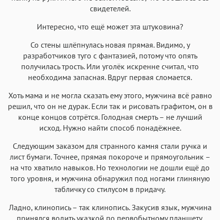
свидетелей.
Интересно, что ещё может эта штуковина?
Со стены шлёпнулась новая прямая. Видимо, у
разработчиков туго с фантазией, потому что опять
получилась трость. Или уголёк искренне считал, что
необходима запасная. Вдруг первая сломается.
Хоть мама и не могла сказать ему этого, мужчина всё равно
решил, что он не дурак. Если так и рисовать графитом, он в
конце концов сотрётся. Голодная смерть – не лучший
исход. Нужно найти способ понадёжнее.
Следующим заказом для странного камня стали ручка и
лист бумаги. Точнее, прямая покороче и прямоугольник –
на что хватило навыков. Но технологии не дошли ещё до
того уровня, и мужчина обнаружил под ногами глиняную
табличку со стилусом в придачу.
Ладно, клинопись – так клинопись. Закусив язык, мужчина
принялся водить указкой по первобытному планшету,