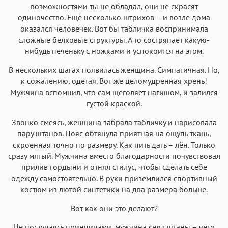
возможностями ты не обладал, они не скрасят
одиночество. Ещё несколько штрихов – и возле дома
оказался человечек. Вот бы табличка воспринимала
сложные белковые структуры. А то состряпает какую-
нибудь печеньку с ножками и успокоится на этом.
В нескольких шагах появилась женщина. Симпатичная. Но,
к сожалению, одетая. Вот же целомудренная хрень!
Мужчина вспомнил, что сам щеголяет нагишом, и залился
густой краской.
Звонко смеясь, женщина забрала табличку и нарисовала
пару штанов. Пояс обтянула приятная на ощупь ткань,
скроенная точно по размеру. Как пить дать – лён. Только
сразу мятый. Мужчина вместо благодарности почувствовал
прилив гордыни и отнял стилус, чтобы сделать себе
одежду самостоятельно. В руки приземлился спортивный
костюм из лютой синтетики на два размера больше.
Вот как они это делают?
Не поступаясь принципами, мужчина снял штаны – чего