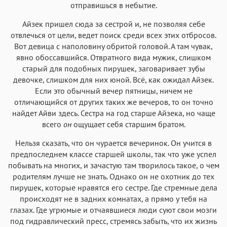
отправишься в небытие.
Айзек пришел сюда за сестрой и, не позволяя себе
отвлечься от цели, ведет поиск среди всех этих отбросов.
Вот девица с наполовину обритой головой. А там чувак,
явно обоссавшийся. Отвратного вида мужик, слишком
старый для подобных пирушек, заговаривает зубы
девочке, слишком для них юной. Всё, как ожидал Айзек.
Если это обычный вечер пятницы, ничем не
отличающийся от других таких же вечеров, то он точно
найдет Айви здесь. Сестра на год старше Айзека, но чаще
всего
он
ощущает себя старшим братом.
Нельзя сказать, что он чурается вечеринок. Он учится в
предпоследнем классе старшей школы, так что уже успел
побывать на многих, и зачастую там творилось такое, о чем
родителям лучше не знать. Однако он не охотник до тех
пирушек, которые нравятся его сестре. Где стремные дела
происходят не в задних комнатах, а прямо у тебя на
глазах. Где угрюмые и отчаявшиеся люди суют свои мозги
под гидравлический пресс, стремясь забыть, что их жизнь