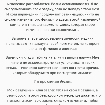
мгновение расслабляется. Волна останавливается. Я не
смогу выполнить свою задачу, если не попаду в твой мозг!
И хотя парамедики продолжают реанимацию, ничто не
сможет изменить того факта, что здесь, в этой израненной
комнате, в гниющем доме, на улице, которая скоро
исчезнет, твоя жизнь кончилась.
Заглянув в твое удостоверение личности, медики
привязывают к пальцу на твоей ноге жетон, на котором
значатся фамилия и инициал:
Затем они кладут тебя на каталку и вывозят наружу. Мне
ничего не остается, кроме как успокоиться в твоих
венах, — еще одно химическое вещество среди прочих,
которые обнаружатся при посмертном анализе.
И я проклинаю
других
.
Мой бездушный клан завлек тебя на свой Праздник, а
потом бросил в этом безрадостном месте, где даже те, кто
пытался спасти твою жизнь, слишком измотаны, чтобы