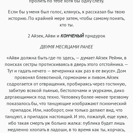
пролить по тебе хотя бы одну слезу.
Если бы у меня был голос, клянусь, я рассказал бы твою
историю. По крайней мере затем, чтобы самому понять,
кто ты.
2 Айзек, Айви и
КОНЧЕНЫЙ
придурок
ДВУМЯ МЕСЯЦАМИ РАНЕЕ
«Айви должна быть где-то здесь, — думает Айзек Рейми, в
поисках сестры протискиваясь в дверь этого отстойника. —
Тут и гадать нечего — вечеринка как раз в ее вкусе». Дом
провонял блевотиной, гормонами и пивом. Айзек
содрогается от отвращения, пробираясь через гостиную,
забитую всякой пьянью, бестолочами и укурками, дико
дергающимися под техно. Человеку более-менее трезвому
показалось бы, что танцующие изображают психический
припадок. Или, наоборот, они только делают вид, что
танцуют, а припадок настоящий. И это, пожалуй, еще хуже,
ибо такая смерть уж больно жалка: публика будет лишь
медленно хлопать в ладоши, в то время как ты, корчась,