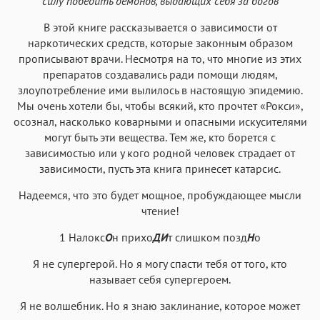
силу победить демонов, выдающих себя за богов
Helvetica Neue
Georgia
Arial
Times New Roman
В этой книге рассказывается о зависимости от
Аа
Аа
Аа
Аа
наркотических средств, которые законным образом
Menlo
SF Mono
Courier
Courier New
прописывают врачи. Несмотря на то, что многие из этих
препаратов создавались ради помощи людям,
злоупотребление ими вылилось в настоящую эпидемию.
Мы очень хотели бы, чтобы всякий, кто прочтет «Рокси»,
осознал, насколько коварными и опасными искусителями
могут быть эти вещества. Тем же, кто борется с
зависимостью или у кого родной человек страдает от
зависимости, пусть эта книга принесет катарсис.
Надеемся, что это будет мощное, пробуждающее мысли
чтение!
1 Налокс
О
н прихо
ДИ
т слишком позд
Н
о
Я не супергерой. Но я могу спасти тебя от того, кто
называет себя супергероем.
Я не волшебник. Но я знаю заклинание, которое может