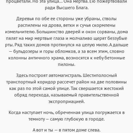
процветали. Но эта улица… Она мертва. Ею пожертвовали
ради Высшего Блага.
Деревья по обе ее стороны уже убраны, стволы
распилены на дрова, ветки и сучья скормлены
измельчителю. Большинство дверей и окон сорваны, дома
пялят на мир мертвые глаза и молчаливо щерят беззубые
рты. Ряд таких домов протянулся на целую милю. А дальше
— бульдозеры и горы обломков, а за всем этим, словно
колонны античного храма, возносятся к небу бетонные
пилоны.
Здесь построят автомагистраль. Шестиполосный
транспортный коридор рассечет район на две половины
как раз по этой самой улице. Так свершается жестокий
обряд перехода, называемый правительственной
экспроприацией.
Когда наступает ночь, обреченная улица погружается в
темноту — самую глубокую в городе.
А вот и ты — в пятом доме слева.