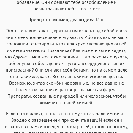
обладание. Они обещают тебе освобождение и
вознаграждают тебя… вот этим:
Тридцать нажимов, два выдоха. И я.
Это ты и такие, как ты, вручили им власть над собой и изо
дня в день поддерживаете эту власть. Ибо кто, как не вы, в
состоянии генерировать ток для ярко сверкающих огней
их нескончаемого Праздника? Как можете вы не видеть,
что
другие
— мои жестокие родичи — это раковая опухоль,
обернутая в обольщение? Пустота в сердцевине ваших
пристрастий? Они считают себя богами, но на самом деле
они такие же, как я. Всего лишь химические вещества.
Возможно, хитро скомбинированные, но все равно не
более чем настойки, растворы да мелкая фарма.
Препараты, созданные природой или человеком, чтобы
химичить с твоей химией.
Если они и живут, то только потому, что
вы
дали им жизнь.
Заодно с разрешением прикончить вашу. И если они
выходят за рамки отведенных им ролей, то только потому,
что вы поместили их на сцену и позволили играть.