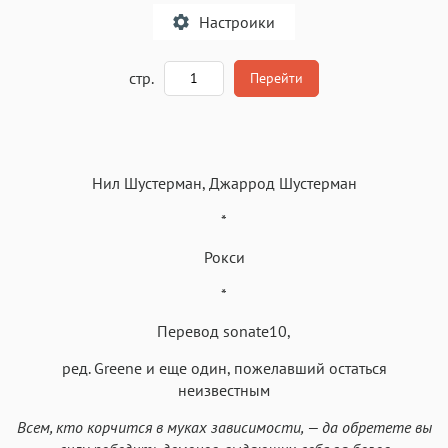
Настроики
A
стр.
Перейти
Текст
Текст
Текст
Текст
Нил Шустерман, Джаррод Шустерман
*
Рокси
Аа
*
Аа
Аа
Аа
Roboto
Fira Sans
Garamond
Times
Перевод sonate10,
Аа
Аа
Аа
Аа
ред. Greene и еще один, пожелавший остаться
неизвестным
Iowan
SF Serif
New York
San Francisco
Аа
Аа
Аа
Аа
Всем, кто корчится в муках зависимости, — да обретете вы