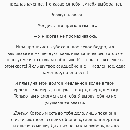
предназначение. Что касается тебя… у тебя выбора нет.
— Ввожу налоксон.
— Убедись, что прямо в мышцу.
— Я никогда не промахиваюсь.
Игла проникает глубоко в твое левое бедро, и я
выливаюсь в мышечную ткань, ища капилляры, которые
понесут меня к сосудам побольше. И — о да, ты все еще на
этом свете! Я слышу твое сердцебиение — медленное, едва
заметное, но оно есть!
Я плыву на этой долгой медленной волне в твои
сердечные камеры, а оттуда — вверх, вверх, к мозгу.
Только там я смогу спасти тебя. Я вырву тебя из их
удушающей хватки.
Других
. Которым есть до тебя дело, лишь пока они
стискивают тебя в своих объятиях, словно потертого
плюшевого мишку. Для них не важна любовь, важно