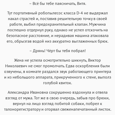
– Всё бы тебе паясничать, Витя.
Тут портативный робопылесос класса D-4 не выдержал
накал страстей и, поставив решительную точку в своей
работе, выбил предохранительный клапан. Мужчина
поспешно отдернул руку, однако не успел отскочить на
безопасное расстояние, и нерадивая машина атаковала
его, обрызгав водой низ аккуратно выглаженных брюк.
– Дрянь! Чёрт бы тебя побрал!
Жена не успела осмотрительно шикнуть, Виктор
Николаевич не смог промолчать. Едва оскорбления были
озвучены, в комнате раздался звук работающего принтера
и из небольшого аппарата, прикрученного к стене, выполз
голубой квиток.
Александра Ивановна сокрушенно вздохнула и отвела
взгляд от мужа. Тот же в свою очередь, забыв про брюки,
вернул на лицо взгляд побитой собаки, побрел к
талонорегистратору и оторвал свеженапечатанный листок.