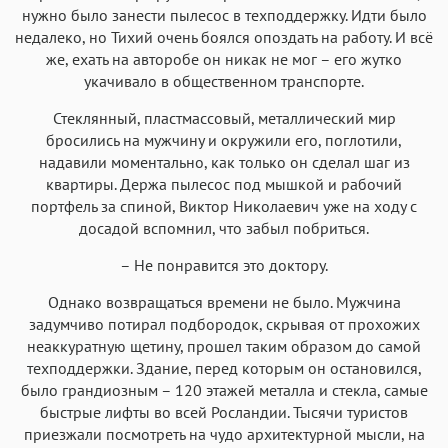
нужно было занести пылесос в техподдержку. Идти было
недалеко, но Тихий очень боялся опоздать на работу. И всё
же, ехать на авторобе он никак не мог – его жутко
укачивало в общественном транспорте.
Стеклянный, пластмассовый, металлический мир
бросились на мужчину и окружили его, поглотили,
надавили моментально, как только он сделал шаг из
квартиры. Держа пылесос под мышкой и рабочий
портфель за спиной, Виктор Николаевич уже на ходу с
досадой вспомнил, что забыл побриться.
– Не понравится это доктору.
Однако возвращаться времени не было. Мужчина
задумчиво потирал подбородок, скрывая от прохожих
неаккуратную щетину, прошел таким образом до самой
техподдержки. Здание, перед которым он остановился,
было грандиозным – 120 этажей металла и стекла, самые
быстрые лифты во всей Росландии. Тысячи туристов
приезжали посмотреть на чудо архитектурной мысли, на