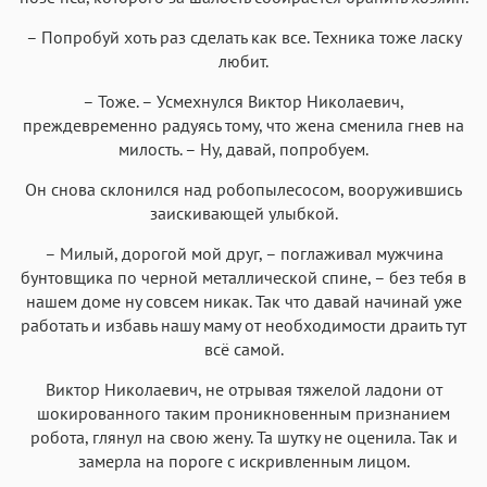
– Попробуй хоть раз сделать как все. Техника тоже ласку
любит.
– Тоже. – Усмехнулся Виктор Николаевич,
преждевременно радуясь тому, что жена сменила гнев на
милость. – Ну, давай, попробуем.
Он снова склонился над робопылесосом, вооружившись
заискивающей улыбкой.
– Милый, дорогой мой друг, – поглаживал мужчина
бунтовщика по черной металлической спине, – без тебя в
нашем доме ну совсем никак. Так что давай начинай уже
работать и избавь нашу маму от необходимости драить тут
всё самой.
Виктор Николаевич, не отрывая тяжелой ладони от
шокированного таким проникновенным признанием
робота, глянул на свою жену. Та шутку не оценила. Так и
замерла на пороге с искривленным лицом.