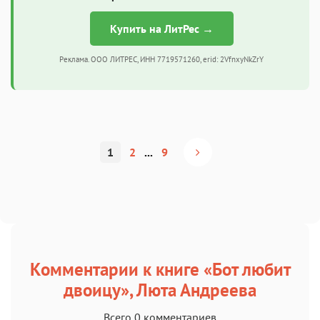
Купить на ЛитРес →
Реклама. ООО ЛИТРЕС, ИНН 7719571260, erid: 2VfnxyNkZrY
1
2
...
9
Комментарии к книге «Бот любит
двоицу», Люта Андреева
Всего 0 комментариев