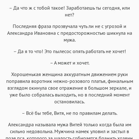
– Да что ж с тобой такое! Заработаешь ты сегодня, или
нет?
Аа
Аа
Аа
Аа
Последняя фраза прозвучала чуть ли не с угрозой и
Александра Ивановна с предосторожностью шикнула на
Roboto
Fira Sans
Garamond
Times
мужа.
Аа
Аа
Аа
Аа
– Да я то что! Это пылесос опять работать не хочет!
Iowan
SF Serif
New York
San Francisco
– А может и хочет.
Аа
Аа
Аа
Аа
Helvetica Neue
Хорошенькая женщина аккуратным движением руки
Georgia
Arial
Times New Roman
поправила воротник нежно-розового платья, финальным
Аа
Аа
Аа
Аа
взглядом окинула свое отражение в большом зеркале, и
Menlo
SF Mono
Courier
Courier New
уже было собралась выходить, но в последний момент
остановилась.
– Всё бы тебе, Витя, не по правилам делать.
Александра называла мужа Витей только когда была им
сильно недовольна. Мужчина намек уловил и застыл в
позе пса, которого за шалость собирается бранить хозяин.