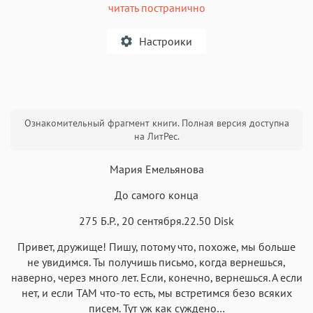
читать постранично
Настроики
A
Ознакомительный фрагмент книги. Полная версия доступна
Текст
Текст
Текст
Текст
на ЛитРес.
Мария Емельянова
До самого конца
275 Б.Р., 20 сентября.22.50 Disk
Аа
Аа
Аа
Аа
Привет, дружище! Пишу, потому что, похоже, мы больше
Roboto
Fira Sans
Garamond
Times
не увидимся. Ты получишь письмо, когда вернешься,
Аа
Аа
Аа
наверно, через много лет. Если, конечно, вернешься. А если
Аа
нет, и если ТАМ что-то есть, мы встретимся безо всяких
Iowan
SF Serif
New York
San Francisco
писем. Тут уж как суждено…