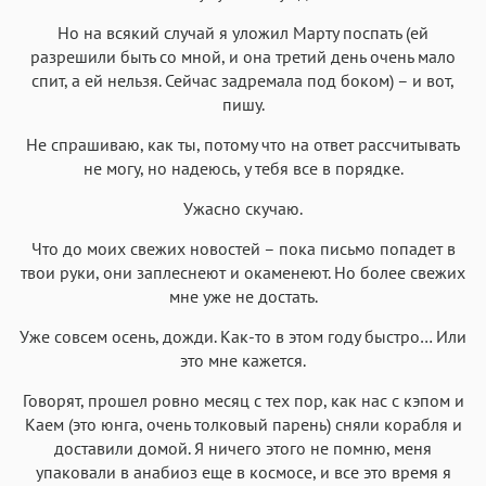
Аа
Аа
Аа
Аа
Но на всякий случай я уложил Марту поспать (ей
Helvetica Neue
Georgia
Arial
Times New Roman
разрешили быть со мной, и она третий день очень мало
спит, а ей нельзя. Сейчас задремала под боком) – и вот,
Аа
Аа
Аа
Аа
пишу.
Menlo
SF Mono
Courier
Courier New
Не спрашиваю, как ты, потому что на ответ рассчитывать
не могу, но надеюсь, у тебя все в порядке.
Ужасно скучаю.
Что до моих свежих новостей – пока письмо попадет в
твои руки, они заплеснеют и окаменеют. Но более свежих
мне уже не достать.
Уже совсем осень, дожди. Как-то в этом году быстро… Или
это мне кажется.
Говорят, прошел ровно месяц с тех пор, как нас с кэпом и
Каем (это юнга, очень толковый парень) сняли корабля и
доставили домой. Я ничего этого не помню, меня
упаковали в анабиоз еще в космосе, и все это время я