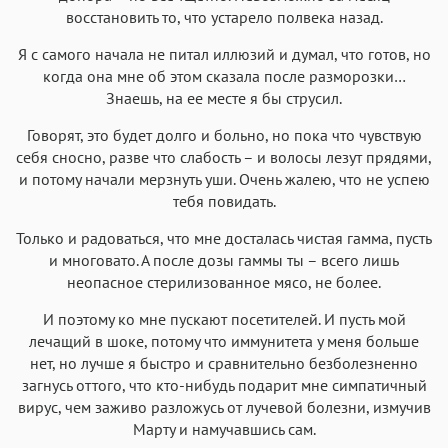
восстановить то, что устарело полвека назад.
Я с самого начала не питал иллюзий и думал, что готов, но
когда она мне об этом сказала после разморозки…
Знаешь, на ее месте я бы струсил.
Говорят, это будет долго и больно, но пока что чувствую
себя сносно, разве что слабость – и волосы лезут прядями,
и потому начали мерзнуть уши. Очень жалею, что не успею
тебя повидать.
Только и радоваться, что мне досталась чистая гамма, пусть
и многовато. А после дозы гаммы ты – всего лишь
неопасное стерилизованное мясо, не более.
И поэтому ко мне пускают посетителей. И пусть мой
лечащий в шоке, потому что иммунитета у меня больше
нет, но лучше я быстро и сравнительно безболезненно
загнусь оттого, что кто-нибудь подарит мне симпатичный
вирус, чем заживо разложусь от лучевой болезни, измучив
Марту и намучавшись сам.