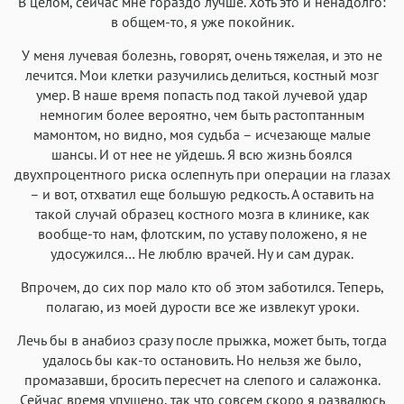
В целом, сейчас мне гораздо лучше. Хоть это и ненадолго:
в общем-то, я уже покойник.
У меня лучевая болезнь, говорят, очень тяжелая, и это не
лечится. Мои клетки разучились делиться, костный мозг
умер. В наше время попасть под такой лучевой удар
немногим более вероятно, чем быть растоптанным
мамонтом, но видно, моя судьба – исчезающе малые
шансы. И от нее не уйдешь. Я всю жизнь боялся
двухпроцентного риска ослепнуть при операции на глазах
– и вот, отхватил еще большую редкость. А оставить на
такой случай образец костного мозга в клинике, как
вообще-то нам, флотским, по уставу положено, я не
удосужился… Не люблю врачей. Ну и сам дурак.
Впрочем, до сих пор мало кто об этом заботился. Теперь,
полагаю, из моей дурости все же извлекут уроки.
Лечь бы в анабиоз сразу после прыжка, может быть, тогда
удалось бы как-то остановить. Но нельзя же было,
промазавши, бросить пересчет на слепого и салажонка.
Сейчас время упущено, так что совсем скоро я развалюсь