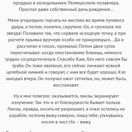
продрых в холодильнике. Разморозили позавчера.
Проспал даже собственный день рождения…
Меня угораздило торчать на мостике во время лучевого
удара, а потом, понятно, скрутило. Ох, и грохнула эта
звезда! Поливало так, что сорвало исходную точку, а при
расчете прыжка вручную особо не прикроешься… Да и
рассчитал я плохо, промазал. Потом двое суток
пересчитывал: когда неостановимо блюешь, немного
трудно сосредоточиться. Спасибо Каю, без него совсем бы
труба. Он тоже хватанул, его сейчас пичкают всякой
целебной химией и говорят, с ним все будет хорошо. Кэп
заходил вчера. Он получил ожог сетчатки, но, может быть,
восстановят.
Ну а мне повезло: оказывается, линзы экранируют
излучение. Так что и от близорукости бывает польза.
Линзы, правда, носить не разрешают, а очки остались на
корабле, поэтому вижу скверно, пишу тебе, уткнувшись
носом в лист. Но – вижу.