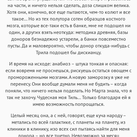
на части, и ничего нельзя сделать, доза слишком велика.
Хотя они, конечно, все еще пытаются, чем-то колют и все
такое… Но из тех полутора сотен образцов костного
мозга, которые все-таки есть в банке, мне не подошел ни
один, а других взять неоткуда: методика древняя, базы
доноров безнадежно устарели, а банки повсеместно
пусты. Да и маловероятно, чтобы донор откуда-нибудь с
Трила подошел бы дискианцу.
И время на исходе: анабиоз – штука тонкая и опасная:
если вовремя не проснешься, рискуешь остаться овощем с
промороженными мозгами. А новую заморозку я уже не
перенесу. Они вообще думали меня не будить – когда
поняли, что ничего нельзя поделать. Но Марта знала, что я
так не захочу. Чудесная моя Тиль… Только благодаря ей я
имею возможность попрощаться.
Целый месяц она, а с ней, говорят, еще куча народу –
метались по всей галактике, с планеты на планету, из
клиники в клинику, изо всех сил пытаясь найти для меня
донора – но все тщетно. Невозможно за месяц