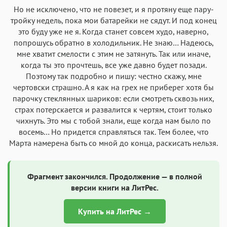
Но не исключено, что не повезет, и я протяну еще пару-
тройку недель, пока мои батарейки не сядут. И под конец
это буду уже не я. Когда станет совсем худо, наверно,
попрошусь обратно в холодильник. Не знаю… Надеюсь,
мне хватит смелости с этим не затянуть. Так или иначе,
когда ты это прочтешь, все уже давно будет позади.
Поэтому так подробно и пишу: честно скажу, мне
чертовски страшно. А я как на грех не приберег хотя бы
парочку стеклянных шариков: если смотреть сквозь них,
страх потерскается и развалится к чертям, стоит только
чихнуть. Это мы с тобой знали, еще когда нам было по
восемь… Но придется справляться так. Тем более, что
Марта намерена быть со мной до конца, раскисать нельзя.
Фрагмент закончился. Продолжение — в полной
версии книги на ЛитРес.
Купить на ЛитРес →