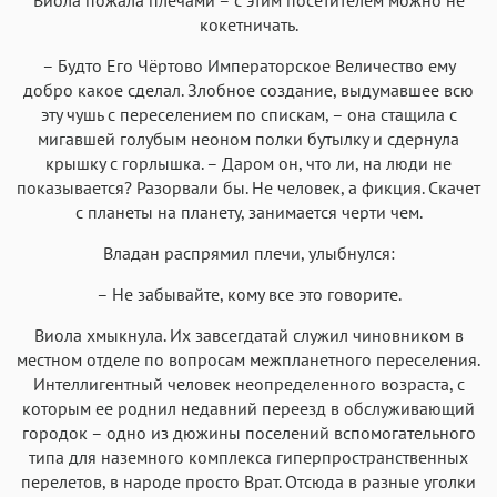
кокетничать.
– Будто Его Чёртово Императорское Величество ему
добро какое сделал. Злобное создание, выдумавшее всю
эту чушь с переселением по спискам, – она стащила с
мигавшей голубым неоном полки бутылку и сдернула
крышку с горлышка. – Даром он, что ли, на люди не
показывается? Разорвали бы. Не человек, а фикция. Скачет
с планеты на планету, занимается черти чем.
Владан распрямил плечи, улыбнулся:
– Не забывайте, кому все это говорите.
Виола хмыкнула. Их завсегдатай служил чиновником в
местном отделе по вопросам межпланетного переселения.
Интеллигентный человек неопределенного возраста, с
которым ее роднил недавний переезд в обслуживающий
городок – одно из дюжины поселений вспомогательного
типа для наземного комплекса гиперпространственных
перелетов, в народе просто Врат. Отсюда в разные уголки