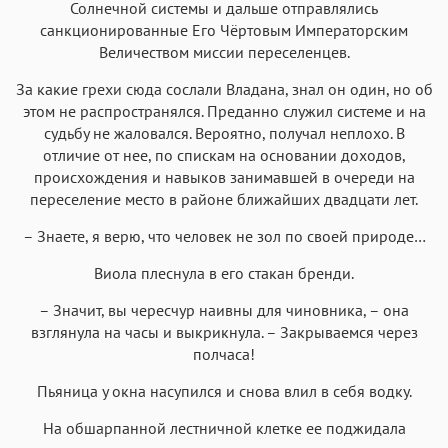
Солнечной системы и дальше отправлялись
санкционированные Его Чёртовым Императорским
Величеством миссии переселенцев.
За какие грехи сюда сослали Владана, знал он один, но об
этом не распространялся. Преданно служил системе и на
судьбу не жаловался. Вероятно, получал неплохо. В
отличие от нее, по спискам на основании доходов,
происхождения и навыков занимавшей в очереди на
переселение место в районе ближайших двадцати лет.
– Знаете, я верю, что человек не зол по своей природе…
Виола плеснула в его стакан бренди.
– Значит, вы чересчур наивны для чиновника, – она
взглянула на часы и выкрикнула. – Закрываемся через
полчаса!
Пьяница у окна насупился и снова влил в себя водку.
На обшарпанной лестничной клетке ее поджидала