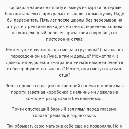
Поставила чайник на плиту и, вынув из куртки потертые
банкноты чаевых, прокралась в заднюю комнатушку. Надо
бы пересчитать. Пять лет после школы без перерывов на
отпуск и с редкими выходными она остервенело копила
на вожделенный перелет, пряча свои сокровища от
посторонних глаз.
Может, уже и хватит на два места в грузовом? Сначала до
пересадочной на Луне, а там и дальше? Может, там, в
далекой-предалекой эмиграции ее мать наконец очнется
от беспробудного пьянства? Может, они смогут отыскать
отца?
Виола провела пальцем по световой панели и приросла к
порогу: заветная коробочка с наличными лежала на
комоде – раскрытая и без наличных…
Почти опустевший барный зал плыл перед глазами,
голова трещала, в горле сохло.
Так обзывать свою мать она себе еще не позволяла. Но и