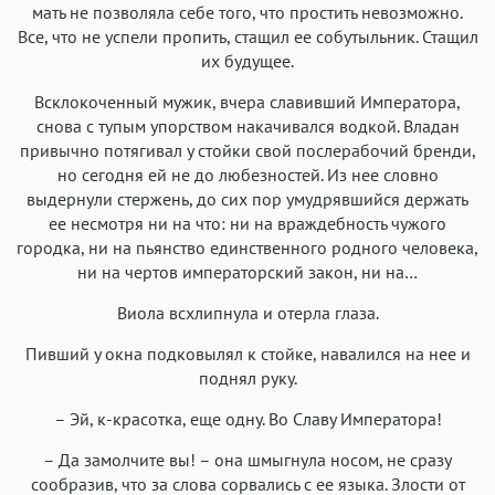
мать не позволяла себе того, что простить невозможно.
Все, что не успели пропить, стащил ее собутыльник. Стащил
их будущее.
Всклокоченный мужик, вчера славивший Императора,
снова с тупым упорством накачивался водкой. Владан
привычно потягивал у стойки свой послерабочий бренди,
но сегодня ей не до любезностей. Из нее словно
выдернули стержень, до сих пор умудрявшийся держать
ее несмотря ни на что: ни на враждебность чужого
городка, ни на пьянство единственного родного человека,
ни на чертов императорский закон, ни на…
Виола всхлипнула и отерла глаза.
Пивший у окна подковылял к стойке, навалился на нее и
поднял руку.
– Эй, к-красотка, еще одну. Во Славу Императора!
– Да замолчите вы! – она шмыгнула носом, не сразу
сообразив, что за слова сорвались с ее языка. Злости от