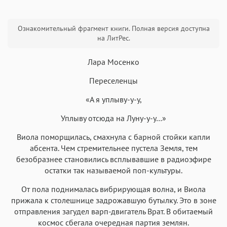
Текст
Текст
Текст
Текст
Ознакомительный фрагмент книги. Полная версия доступна
на ЛитРес.
Лара Мосенко
Переселенцы
Аа
Аа
Аа
Аа
«А я уплыву-у-у,
Roboto
Fira Sans
Garamond
Times
Уплыву отсюда на Луну-у-у…»
Аа
Аа
Аа
Аа
Виола поморщилась, смахнула с барной стойки капли
Iowan
SF Serif
New York
San Francisco
абсента. Чем стремительнее пустела Земля, тем
Аа
Аа
Аа
Аа
безобразнее становились всплывавшие в радиоэфире
Helvetica Neue
остатки так называемой поп-культуры.
Georgia
Arial
Times New Roman
Аа
Аа
Аа
Аа
От пола поднималась вибрирующая волна, и Виола
прижала к столешнице задрожавшую бутылку. Это в зоне
Menlo
SF Mono
Courier
Courier New
отправления загудел варп-двигатель Врат. В обитаемый
космос сбегала очередная партия землян.