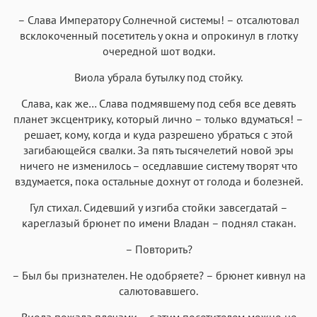
– Слава Императору Солнечной системы! – отсалютовал
всклокоченный посетитель у окна и опрокинул в глотку
очередной шот водки.
Виола убрала бутылку под стойку.
Слава, как же… Слава подмявшему под себя все девять
планет эксцентрику, который лично – только вдуматься! –
решает, кому, когда и куда разрешено убраться с этой
загибающейся свалки. За пять тысячелетий новой эры
ничего не изменилось – оседлавшие систему творят что
вздумается, пока остальные дохнут от голода и болезней.
Гул стихал. Сидевший у изгиба стойки завсегдатай –
кареглазый брюнет по имени Владан – поднял стакан.
– Повторить?
– Был бы признателен. Не одобряете? – брюнет кивнул на
салютовавшего.
Виола пожала плечами – с этим посетителем можно не