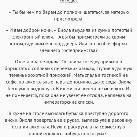
соседка.
– Ты бы чем по барам до полночи шататься, за матерью
присмотрела.
– И вам доброй ночи, – Виола выудила из сумки потертый
электронный ключ. – А вы бы присмотрели за своим
котом, гадящим мне под дверь. Или это особая форма
здешнего гостеприимства?
Ответа она не ждала. Оставила соседку привычно
бормотать о сопливых переезжих хамках, ступив в душную
темень крохотной прихожей. Мать спала в гостиной на
софе, но алкогольные пары доносились даже сюда. Виола
бесшумно выдохнула. В их жизни ничего не менялось. И
не поменяется, пока она не увезет ее отсюда, наплевав на
императорские списки.
В кухне на столе высилась бутылка преступно дорогого
виски. Виола повертела ее в руках, выплеснула в раковину
остатки алкоголя. Неужто раскрутила на совместную
попойку какого-нибудь толстосума?..