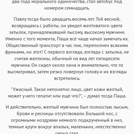
Аа
Аа
Аа
Аа
два года морального одиночества, стал автобус под
номером семнадцать.
Iowan
SF Serif
New York
San Francisco
Аа
Аа
Павлу тогда было двадцать восемь лет. Той весной,
Аа
Аа
возвращаясь с работы, он увидел желтоватого цвета
Helvetica Neue
Georgia
Arial
Times New Roman
затылок, принадлежавший лысому, высокому мужчине.
Аа
Аа
Аа
Аа
Именно с того момента, Паша всё чаще начал замечать их.
Общественный транспорт в час пик, переполнен всякими
Menlo
SF Mono
Courier
Courier New
фриками, но этот! С первого взгляда, взгляда с затылка, не
считая желтизны, обычный на вид лет пятидесяти
мужчина. Он сидел около окна и внимательно, что то
высматривал, затем резко повернул голову и их взгляды
встретились.
"Ужасный. Такое непонятно лицо, цвет кожи желтый,
может у него гепатит или ещё что?", – думал тогда Паша.
И действительно, желтый мужчина был полностью лысым,
брови и ресницы отсутствовали. Большой нос, с
огромными ноздрями немного подкрученный в низ,
темные круги вокруг впалых, маленьких, неестественно
серых глаз.