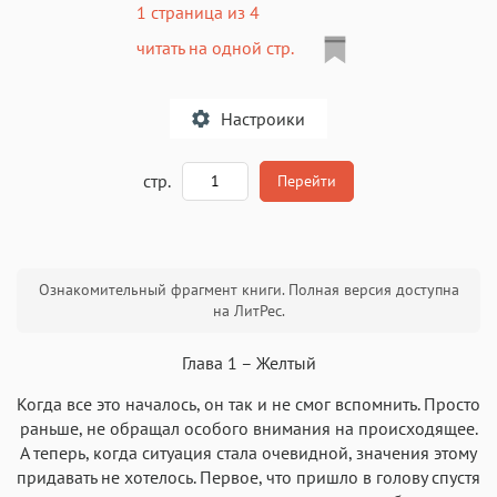
1 страница из 4
читать на одной стр.
Настроики
A
стр.
Перейти
Текст
Текст
Текст
Текст
Ознакомительный фрагмент книги. Полная версия доступна
на ЛитРес.
Глава 1 – Желтый
Когда все это началось, он так и не смог вспомнить. Просто
Аа
Аа
Аа
Аа
раньше, не обращал особого внимания на происходящее.
А теперь, когда ситуация стала очевидной, значения этому
Roboto
Fira Sans
Garamond
Times
придавать не хотелось. Первое, что пришло в голову спустя