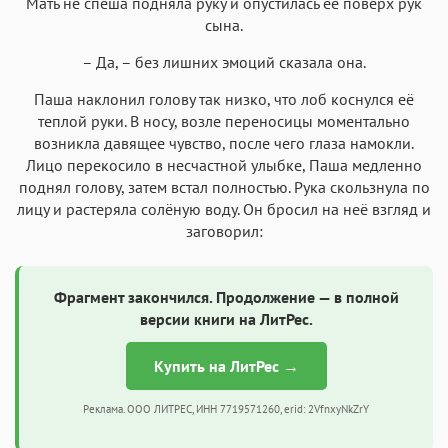
Мать не спеша подняла руку и опустилась её поверх рук
сына.
– Да, – без лишних эмоций сказала она.
Паша наклонил голову так низко, что лоб коснулся её
теплой руки. В носу, возле переносицы моментально
возникла давящее чувство, после чего глаза намокли.
Лицо перекосило в несчастной улыбке, Паша медленно
поднял голову, затем встал полностью. Рука скользнула по
лицу и растеряла солёную воду. Он бросил на неё взгляд и
заговорил:
Фрагмент закончился. Продолжение — в полной
версии книги на ЛитРес.
Купить на ЛитРес →
Реклама. ООО ЛИТРЕС, ИНН 7719571260, erid: 2VfnxyNkZrY