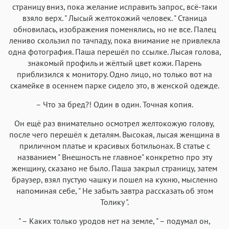
страницу вниз, пока желание исправить запрос, всё-таки
взяло верх. " Лысый желтокожий человек. " Станица
обновилась, изображения поменялись, но не все. Палец
лениво скользил по тачпаду, пока внимание не привлекла
одна фотография. Паша перешёл по ссылке. Лысая голова,
знакомый профиль и жёлтый цвет кожи. Парень
приблизился к монитору. Одно лицо, но только вот на
скамейке в осеннем парке сидело это, в женской одежде.
– Что за бред?! Один в один. Точная копия.
Он ещё раз внимательно осмотрел желтокожую голову,
после чего перешёл к деталям. Высокая, лысая женщина в
приличном платье и красивых ботильонах. В статье с
названием " Внешность не главное" конкретно про эту
женщину, сказано не было. Паша закрыл страницу, затем
браузер, взял пустую чашку и пошел на кухню, мысленно
напоминая себе, " Не забыть завтра рассказать об этом
Толику ".
" – Каких только уродов нет на земле, " – подумал он,