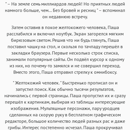
" – На земле семь миллиардов людей! Но приятных людей
намного больше, чем… Без бровей и ресниц " – вспоминал
он недавнюю встречу.
Затем оставив в покое желтокожего человека, Паша
расслабился и включил ноутбук. Экран загорелся мягким
бирюзовым светом. Решив что ни будь глянуть, Паша
поставил чашку на стол, и скользя по тачпаду перешёл в
закладки браузера. Первые несколько строк списка,
занимали популярные сайты. Он подвёл курсор к одному
из них, но почему-то замялся и не совершил переход.
Вместо этого, Паша отправил стрелку к омнибоксу.
" Желтокожий человек. " Быстренько прописал он и
запустил поиск. Как обычно тысячи результатов,
начинались с первой страницы. Паша пропустил их и сразу
перешёл к картинкам, выбирая из таблицы интересующие
изображения. Мультяшные персонажи, пару уродцев
сделанных на скорую руку в бесплатном графическом
редакторе, большое количество людей разных рас и даже
грибы. Интерес постепенно исчезал. Паша прокручивал