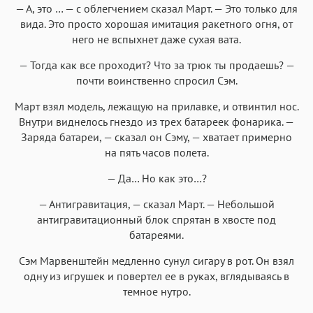
— А, это … — с облегчением сказал Март. — Это только для
вида. Это просто хорошая имитация ракетного огня, от
него не вспыхнет даже сухая вата.
— Тогда как все проходит? Что за трюк ты продаешь? —
почти воинственно спросил Сэм.
Март взял модель, лежащую на прилавке, и отвинтил нос.
Внутри виднелось гнездо из трех батареек фонарика. —
Заряда батареи, — сказал он Сэму, — хватает примерно
на пять часов полета.
— Да… Но как это…?
— Антигравитация, — сказал Март. — Небольшой
антигравитационный блок спрятан в хвосте под
батареями.
Сэм Марвенштейн медленно сунул сигару в рот. Он взял
одну из игрушек и повертел ее в руках, вглядываясь в
темное нутро.