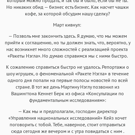
который можно продать, и так бы и было, если бы не ты.
Но никаких обид — бизнес есть бизнес. Как насчет чашки
кофе, за которой обсудим нашу сделку?
Март кивнул:
— Позволь мне закончить здесь. Я думаю, что мы можем
прийти к соглашению, но ты должен знать, что, вероятно, у
нас возникнет много сложностей с реализацией проекта
«Ракеты Нэгла». Но думаю справимся мы с ними быстро.
К сожалению справиться быстро не удалось. Репортажи о
шоу игрушек, о феноменальной «Ракете Нэгла» в течение
одного дня попали на первые полосы новостей по всей
стране. В тот же день Мартину Нэглу позвонил из
Вашингтона Кеннет Берк из офиса «Консультации по
фундаментальным исследованиям»:
— Как мы и предполагали, господин директор
«Управления национальных исследований» Кейз хочет
поговорить с тобой. Тебе, наверное, стоит отправиться
сюда сегодня же вечером и с утра повидаться с ним .