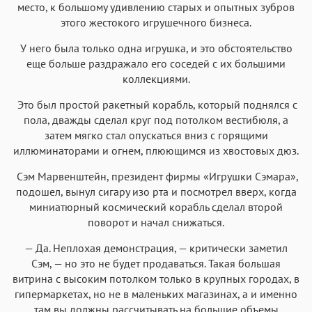
место, к большому удивлению старых и опытных зубров
этого жестокого игрушечного бизнеса.
У него была только одна игрушка, и это обстоятельство
еще больше раздражало его соседей с их большими
коллекциями.
Это был простой ракетный корабль, который поднялся с
пола, дважды сделал круг под потолком вестибюля, а
затем мягко стал опускаться вниз с горящими
иллюминаторами и огнем, плюющимся из хвостовых дюз.
Сэм Марвенштейн, президент фирмы «Игрушки Сэмара»,
подошел, вынул сигару изо рта и посмотрел вверх, когда
миниатюрный космический корабль сделал второй
поворот и начал снижаться.
— Да. Неплохая демонстрация, — критически заметил
Сэм, — но это не будет продаваться. Такая большая
витрина с высоким потолком только в крупных городах, в
гипермаркетах, но не в маленьких магазинах, а и именно
там вы должны рассчитывать на большие объемы