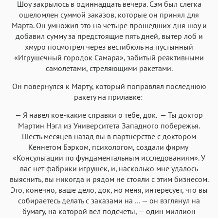
Шоу закрылось в одиннадцать вечера. Сэм был слегка
ошеломлен суммой заказов, которые он принял для
Марта. Он умножил это на четыре прошедших дня шоу и
добавил сумму за предстоящие пять дней, вытер лоб и
хмуро посмотрел через вестибюль на пустынный
«Игрушечный городок Самара», забитый реактивными
самолетами, стреляющими ракетами.
Он повернулся к Марту, который поправлял последнюю
ракету на прилавке:
— Я навел кое-какие справки о тебе, док. — Ты доктор
Мартин Нэгл из Университета Западного побережья.
Шесть месяцев назад вы в партнерстве с доктором
Кеннетом Бэрком, психологом, создали фирму
«Консультации по фундаментальным исследованиям». У
вас нет фабрики игрушек, и, насколько мне удалось
выяснить, вы никогда и рядом не стояли с этим бизнесом.
Это, конечно, ваше дело, док, но меня, интересует, что вы
собираетесь делать с заказами на … — он взглянул на
бумагу, на которой вел подсчеты, — один миллион