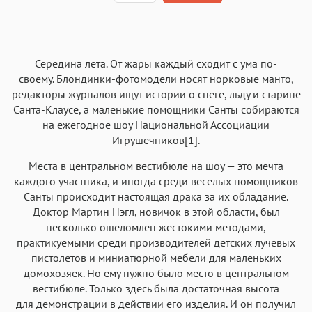
Текст
Текст
Текст
Текст
Середина лета. От жары каждый сходит с ума по-
своему. Блондинки-фотомодели носят норковые манто,
редакторы журналов ищут истории о снеге, льду и старине
Санта-Клаусе, а маленькие помощники Санты собираются
на ежегодное шоу Национальной Ассоциации
Игрушечников[1].
Аа
Аа
Аа
Аа
Roboto
Fira Sans
Garamond
Times
Места в центральном вестибюле на шоу — это мечта
каждого участника, и иногда среди веселых помощников
Аа
Аа
Аа
Аа
Санты происходит настоящая драка за их обладание.
Iowan
SF Serif
New York
San Francisco
Доктор Мартин Нэгл, новичок в этой области, был
несколько ошеломлен жестокими методами,
Аа
Аа
Аа
Аа
практикуемыми среди производителей детских лучевых
Helvetica Neue
Georgia
Arial
Times New Roman
пистолетов и миниатюрной мебели для маленьких
домохозяек. Но ему нужно было место в центральном
Аа
Аа
Аа
Аа
вестибюле. Только здесь была достаточная высота
Menlo
SF Mono
Courier
Courier New
для демонстрации в действии его изделия. И он получил