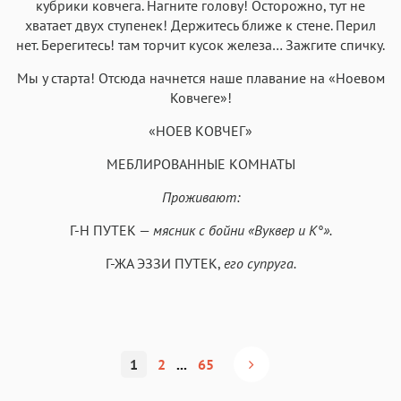
кубрики ковчега. Нагните голову! Осторожно, тут не
хватает двух ступенек! Держитесь ближе к стене. Перил
нет. Берегитесь! там торчит кусок железа… Зажгите спичку.
Мы у старта! Отсюда начнется наше плавание на «Ноевом
Ковчеге»!
«НОЕВ КОВЧЕГ»
МЕБЛИРОВАННЫЕ КОМНАТЫ
Проживают:
Г-Н ПУТЕК —
мясник с бойни «Вуквер и К°».
Г-ЖА ЭЗЗИ ПУТЕК,
его супруга.
1
2
...
65