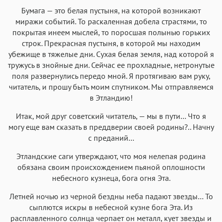
Бумага — это белая пустыня, на которой возникают
миражи событий. То раскаленная добела страстями, то
покрытая инеем мыслей, то поросшая полынью горьких
строк. Прекрасная пустыня, в которой мы находим
убежище в тяжелые дни. Сухая белая земля, над которой я
тружусь в знойные дни. Сейчас ее прохладные, нетронутые
поля развернулись передо мной. Я протягиваю вам руку,
читатель, и прошу быть моим спутником. Мы отправляемся
в Этландию!
Итак, мой друг советский читатель, — мы в пути… Что я
могу еще вам сказать в преддверии своей родины?.. Начну
с преданий…
Этландские саги утверждают, что моя нелепая родина
обязана своим происхождением пьяной оплошности
небесного кузнеца, бога огня Эта.
Летней ночью из черной бездны неба падают звезды… То
сыплются искры в небесной кузне бога Эта. Из
расплавленного солнца черпает он металл, кует звезды и