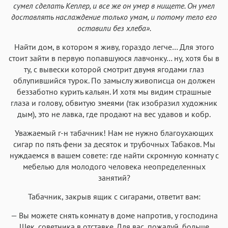
сумел сделать Кеплер, и все же он умер в нищете. Он умел
доставлять наслаждение только умам, и потому тело его
оставили без хлеба».
Найти дом, в котором я живу, гораздо легче… Для этого
стоит зайти в первую попавшуюся лавчонку… ну, хотя бы в
ту, с вывески которой смотрит двумя ягодами глаз
облупившийся турок. По замыслу живописца он должен
беззаботно курить кальян. И хотя мы видим страшные
глаза и голову, обвитую змеями (так изобразил художник
дым), это не лавка, где продают на вес удавов и кобр.
Уважаемый г-н табачник! Нам не нужно благоухающих
сигар по пять фени за десяток и трубочных Табаков. Мы
нуждаемся в вашем совете: где найти скромную комнату с
мебелью для молодого человека неопределенных
занятий?
Табачник, закрыв ящик с сигарами, ответит вам:
— Вы можете снять комнату в доме напротив, у господина
Шек, советника в отставке. Для вас, пожалуй, больше