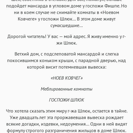
подойдет мансарда в угловом доме у госпожи Фишпе. Но
ни в коем случае не снимайте комнаты в «Ноевом
Ковчеге» у госпожи Шлюк… В этом доме живут
сумасшедшие…
Дорогой читатель! У вас — мой адрес. Я живу именно у г-
жи Шлюк.
Ветхий дом, с подслеповатой мансардой и слегка
покосившимся коньком крыши, с парадной дверью, над
которой висит потемневшая вывеска:
«НОЕВ КОВЧЕГ»
Меблированные комнаты
ГОСПОЖИ ШЛЮК
Что хотела сказать этим миру г-жа Шлюк, остается в тайне.
Уже двадцать лет эта проржавевшая вывеска рождает
всякие догадки, издевки, недоумения… Одни в ней видят
формулу строгого разграничения жильцов в доме Шлюк.