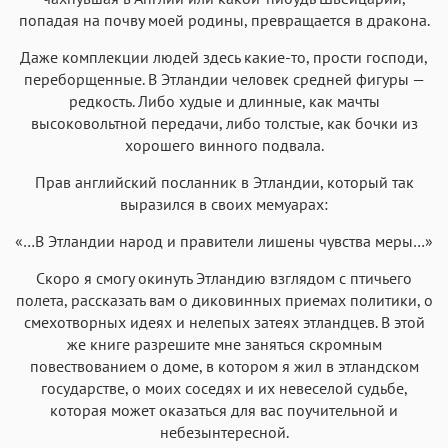
попадая на почву моей родины, превращается в дракона.
Даже комплекции людей здесь какие-то, прости господи,
переборщенные. В Этландии человек средней фигуры —
редкость. Либо худые и длинные, как мачты
высоковольтной передачи, либо толстые, как бочки из
хорошего винного подвала.
Прав английский посланник в Этландии, который так
выразился в своих мемуарах:
«…В Этландии народ и правители лишены чувства меры…»
Скоро я смогу окинуть Этландию взглядом с птичьего
полета, рассказать вам о диковинных приемах политики, о
смехотворных идеях и нелепых затеях этландцев. В этой
же книге разрешите мне заняться скромным
повествованием о доме, в котором я жил в этландском
государстве, о моих соседях и их невеселой судьбе,
которая может оказаться для вас поучительной и
небезынтересной.