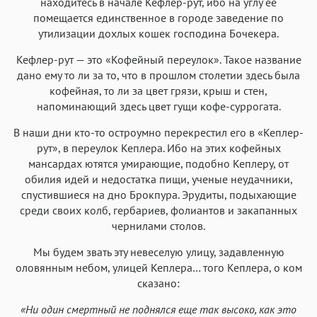
находитесь в начале Кефлер-рут, ибо на углу ее
помещается единственное в городе заведение по
утилизации дохлых кошек господина Бочекера.
Кефлер-рут — это «Кофейный переулок». Такое название
дано ему то ли за то, что в прошлом столетии здесь была
кофейная, то ли за цвет грязи, крыш и стен,
напоминающий здесь цвет гущи кофе-суррогата.
В наши дни кто-то остроумно перекрестил его в «Кеплер-
рут», в переулок Кеплера. Ибо на этих кофейных
мансардах ютятся умирающие, подобно Кеплеру, от
обилия идей и недостатка пищи, ученые неудачники,
спустившиеся на дно Брокпура. Эрудиты, подыхающие
среди своих колб, гербариев, фолиантов и закапанных
чернилами столов.
Мы будем звать эту невеселую улицу, задавленную
оловянным небом, улицей Кеплера… того Кеплера, о ком
сказано:
«Ни один смертный не поднялся еще так высоко, как это