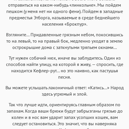
отправиться на каком-нибудь «линкольне». Мы пойдем
пешком (у меня нет ни одного фени). Пойдем в западные
предместья Этборга, называемые в среде беднейшего
населения «Брокпур».
Взгляните… Придавленные грязным небом, покосившись
то на левый, то на правый бок, медленно уходят в землю
острокрышие дома с заткнутыми тряпьем окнами…
Тут нужен собачий нюх, иначе вы заблудитесь. Один из
способов найти улицу, на которой я живу, — спросить, где
находится Кефлер-рут… но это наивно, как пастушья
песня.
Вы можете услышать лаконичный ответ: «Катись…» Народ
здесь угрюмый и злой.
Так что лучше идти, ориентируясь главным образом по
запахам. Когда ваши брюки будут забрызганы грязью до
колен и в нос вам ударит запах усопших кошек, вам
следует остановиться. Это значит, что вы наверняка