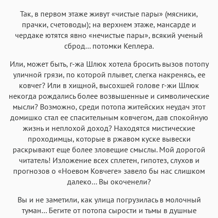
Так, в первом этаже живут «чистые пары» (мясники,
прачки, счетоводы); на верхнем этаже, мансарде и
чердаке ютятся явно «нечистые пары», всякий ученый
сброд… потомки Кеплера.
Или, может быть, г-жа Шлюк хотела бросить вызов потопу
уличной грязи, по которой плывет, слегка накренясь, ее
ковчег? Или в хищной, высохшей голове г-жи Шлюк
некогда рождались более возвышенные и символические
мысли? Возможно, среди потопа житейских неудач этот
домишко стал ее спасительным ковчегом, дав спокойную
жизнь и неплохой доход? Находятся мистические
проходимцы, которые в ржавом куске вывески
раскрывают еще более зловещие смыслы. Мой дорогой
читатель! Изложение всех сплетен, гипотез, слухов и
прогнозов о «Ноевом Ковчеге» завело бы нас слишком
далеко… Вы окоченели?
Вы и не заметили, как улица погрузилась в молочный
туман… Бегите от потопа сырости и тьмы в душные