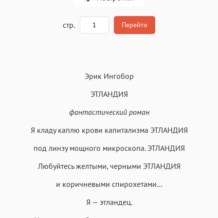
A
стр.
Перейти
Текст
Текст
Текст
Текст
Эрик Ингобор
ЭТЛАНДИЯ
фантастический роман
Аа
Я кладу каплю крови капитализма ЭТЛАНДИЯ
Аа
Аа
Аа
Roboto
Fira Sans
Garamond
Times
под линзу мощного микроскопа. ЭТЛАНДИЯ
Аа
Аа
Аа
Аа
Любуйтесь желтыми, черными ЭТЛАНДИЯ
Iowan
SF Serif
New York
San Francisco
и коричневыми спирохетами…
Аа
Аа
Аа
Аа
Я — этландец.
Helvetica Neue
Georgia
Arial
Times New Roman