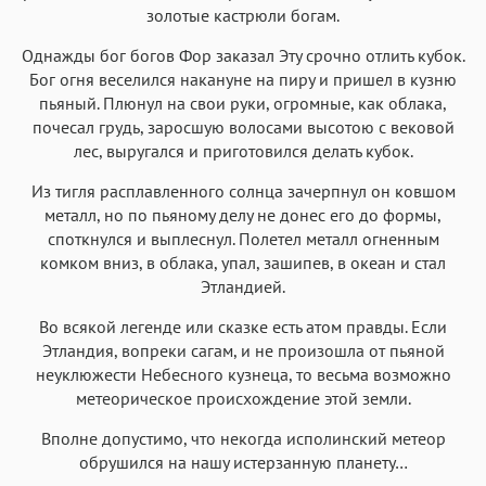
золотые кастрюли богам.
Однажды бог богов Фор заказал Эту срочно отлить кубок.
Бог огня веселился накануне на пиру и пришел в кузню
пьяный. Плюнул на свои руки, огромные, как облака,
почесал грудь, заросшую волосами высотою с вековой
лес, выругался и приготовился делать кубок.
Из тигля расплавленного солнца зачерпнул он ковшом
металл, но по пьяному делу не донес его до формы,
споткнулся и выплеснул. Полетел металл огненным
комком вниз, в облака, упал, зашипев, в океан и стал
Этландией.
Во всякой легенде или сказке есть атом правды. Если
Этландия, вопреки сагам, и не произошла от пьяной
неуклюжести Небесного кузнеца, то весьма возможно
метеорическое происхождение этой земли.
Вполне допустимо, что некогда исполинский метеор
обрушился на нашу истерзанную планету…