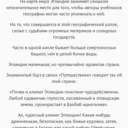
На карте мира Этландия занимает слишком
Аа
Аа
Аа
Аа
незначительное место для того, чтобы авторы учебников
Menlo
SF Mono
Courier
Courier New
географии могли часто упоминать о ней.
Но то, что совершается в этой географической капле,
схоже с судьбами огромных материков и солидных
государств.
Часто в одной капле бывает больше смертоносных
бацилл, чем в целой бочке воды.
Этландия маленькая, но чрезвычайно ядовитая страна.
Знаменитый Горэ в своих «Путешествиях» говорит так об
этой стране:
«Почва и климат Этландии поистине чудодейственны.
Любой одуванчик глупости, посаженный в этландскую
землю, произрастает в баобаб идиотизма».
Ах, чудесный климат Этландии! Какая-нибудь
дрянненькая, безопасная, как божья коровка, затея,
чахнувшая в Англии или какой-нибудь Швейцарии,