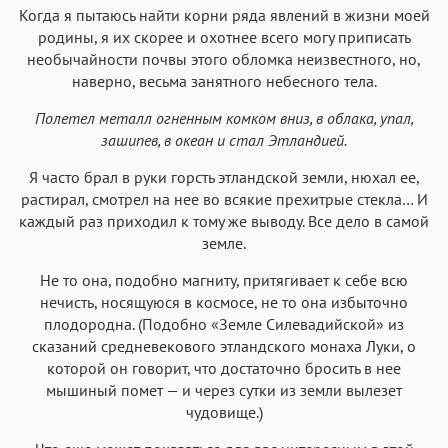
Когда я пытаюсь найти корни ряда явлений в жизни моей
родины, я их скорее и охотнее всего могу приписать
необычайности почвы этого обломка неизвестного, но,
наверно, весьма занятного небесного тела.
Полетел металл огненным комком вниз, в облака, упал,
зашипев, в океан и стал Этландией.
Я часто брал в руки горсть этландской земли, нюхал ее,
растирал, смотрел на нее во всякие прехитрые стекла… И
каждый раз приходил к тому же выводу. Все дело в самой
земле.
Не то она, подобно магниту, притягивает к себе всю
нечисть, носящуюся в космосе, не то она избыточно
плодородна. (Подобно «Земле Силевадийской» из
сказаний средневекового этландского монаха Луки, о
которой он говорит, что достаточно бросить в нее
мышиный помет — и через сутки из земли вылезет
чудовище.)