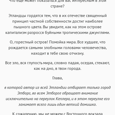
Что еще может показаться для вас интересным в этой
стране?
Этландцы гордятся тем, что в их отечестве священный
принцип частной собственности достиг наиболее
пышного цвета. Вы увидите, как на этом острове
капитализм разросся буйными тропическими джунглями.
О, горестный остров! Помойка мира. Все худшее, что
рождается самыми злобными головами человечества,
находит в тебе свою отчизну.
Все зло, вся глупость мира, словно падая, оседая, стекают,
как на дно, в твои города.
Глава,
в которой автор из всей Этландии отбирает только город
Этборг, во всем Этборге обращает внимание
исключительно на переулок Кеплера, и в этом переулке его
занимает всего лишь один ветхий домишко.
К сожалению, мы не можем с Восточного вокзала