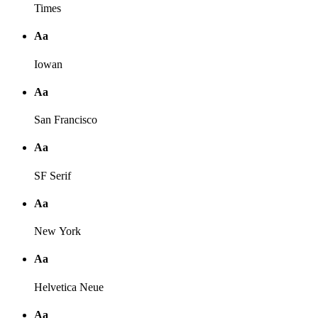
Times
Аа
Iowan
Аа
San Francisco
Аа
SF Serif
Аа
New York
Аа
Helvetica Neue
Аа