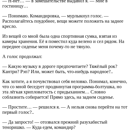
— Н-нет… — в замешательстве выдавил я. — Мне в
гостиницу…
— Понимаю. Командировка, — мурлыкнул голос. —
Располагайтесь поудобнее, вещи можете положить на заднее
кресло.
Из вещей со мной была одна спортивная сумка, взятая из
камеры хранения. Её я поместил куда велено и сел рядом. На
переднее сиденье меня почему-то не тянуло.
А голос продолжал:
— Какую музыку в дороге предпочитаете? Тяжёлый рок?
Кантри? Рэп? Или, может быть, что-нибудь народное?..
Как хотите, а я почувствовал себя неловко. Понимал, конечно,
что со мной беседует продвинутая программа-болтушка, но
эта лёгкая хрипловатость с придыханием… Словно
соблазнить собирается! Прямо здесь, на заднем сиденье.
— Простите… — решился я. — А нельзя снова перейти на тот
первый голос?..
— Да запросто! — отозвался прежний разухабистый
теноришко. — Куда едем, командир?