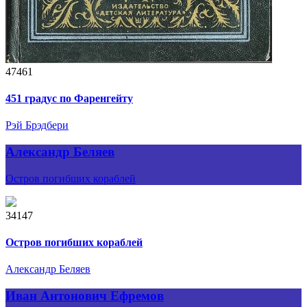
47461
451 градус по Фаренгейту
Рэй Брэдбери
Александр Беляев
Остров погибших кораблей
34147
Остров погибших кораблей
Александр Беляев
Иван Антонович Ефремов