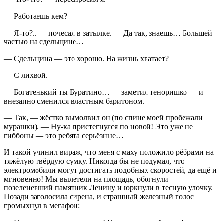
— Работаешь кем?
— Я-то?.. — почесал в затылке. — Да так, знаешь… Большей
частью на сдельщине…
— Сдельщина — это хорошо. На жизнь хватает?
— С лихвой.
— Богатенький ты Буратино… — заметил теноришко — и
внезапно сменился властным баритоном.
— Так, — жёстко вымолвил он (по спине моей пробежали
мурашки). — Ну-ка пристегнулся по новой! Это уже не
гиббоны — это ребята серьёзные…
И такой учинил вираж, что меня с маху положило рёбрами на
тяжёлую твёрдую сумку. Никогда бы не подумал, что
электромобили могут достигать подобных скоростей, да ещё и
мгновенно! Мы вылетели на площадь, обогнули
позеленевший памятник Ленину и юркнули в тесную улочку.
Позади заголосила сирена, и страшный железный голос
громыхнул в мегафон: