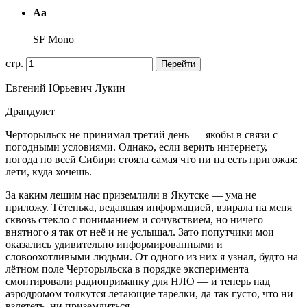
Аа
SF Mono
стр.
Перейти
Евгений Юрьевич Лукин
Драндулет
Черторыльск не принимал третий день — якобы в связи с
погодными условиями. Однако, если верить интернету,
погода по всей Сибири стояла самая что ни на есть пригожая:
лети, куда хочешь.
За каким лешим нас приземлили в Якутске — ума не
приложу. Тётенька, ведавшая информацией, взирала на меня
сквозь стекло с пониманием и сочувствием, но ничего
внятного я так от неё и не услышал. Зато попутчики мои
оказались удивительно информированными и
словоохотливыми людьми. От одного из них я узнал, будто на
лётном поле Черторыльска в порядке эксперимента
смонтировали радиоприманку для НЛО — и теперь над
аэродромом толкутся летающие тарелки, да так густо, что ни
взлететь, ни приземлиться.