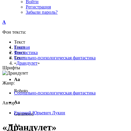
Войти
Регистрация
Забыли пароль?
A
Фон текста:
Текст
Текст
Главная
Текст
Фантастика
Текст
Социально-психологическая фантастика
«
Драндулет
»
Шрифты
Аа
Жанр:
Roboto
Социально-психологическая фантастика
Аа
Автор:
Евгений Юрьевич Лукин
Garamond
«Драндулет»
Аа