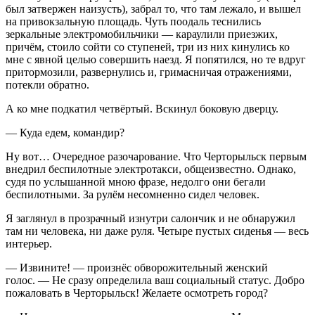
был затвержен наизусть), забрал то, что там лежало, и вышел
на привокзальную площадь. Чуть поодаль теснились
зеркальные электромобильчики — караулили приезжих,
причём, стоило сойти со ступеней, три из них кинулись ко
мне с явной целью совершить наезд. Я попятился, но те вдруг
притормозили, развернулись и, гримасничая отражениями,
потекли обратно.
А ко мне подкатил четвёртый. Вскинул боковую дверцу.
— Куда едем, командир?
Ну вот… Очередное разочарование. Что Черторыльск первым
внедрил беспилотные электротакси, общеизвестно. Однако,
судя по услышанной мною фразе, недолго они бегали
беспилотными. За рулём несомненно сидел человек.
Я заглянул в прозрачный изнутри салончик и не обнаружил
там ни человека, ни даже руля. Четыре пустых сиденья — весь
интерьер.
— Извините! — произнёс обворожительный женский
голос. — Не сразу определила ваш социальный статус. Добро
пожаловать в Черторыльск! Желаете осмотреть город?