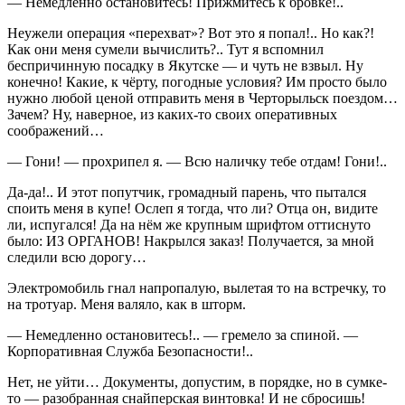
— Немедленно остановитесь! Прижмитесь к бровке!..
Неужели операция «перехват»? Вот это я попал!.. Но как?!
Как они меня сумели вычислить?.. Тут я вспомнил
беспричинную посадку в Якутске — и чуть не взвыл. Ну
конечно! Какие, к чёрту, погодные условия? Им просто было
нужно любой ценой отправить меня в Черторыльск поездом…
Зачем? Ну, наверное, из каких-то своих оперативных
соображений…
— Гони! — прохрипел я. — Всю наличку тебе отдам! Гони!..
Да-да!.. И этот попутчик, громадный парень, что пытался
споить меня в купе! Ослеп я тогда, что ли? Отца он, видите
ли, испугался! Да на нём же крупным шрифтом оттиснуто
было: ИЗ ОРГАНОВ! Накрылся заказ! Получается, за мной
следили всю дорогу…
Электромобиль гнал напропалую, вылетая то на встречку, то
на тротуар. Меня валяло, как в шторм.
— Немедленно остановитесь!.. — гремело за спиной. —
Корпоративная Служба Безопасности!..
Нет, не уйти… Документы, допустим, в порядке, но в сумке-
то — разобранная снайперская винтовка! И не сбросишь!