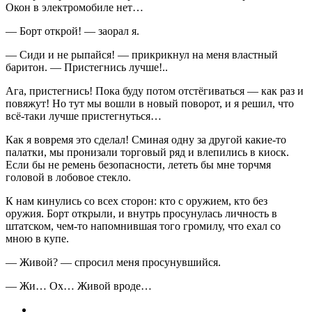
Окон в электромобиле нет…
— Борт открой! — заорал я.
— Сиди и не рыпайся! — прикрикнул на меня властный
баритон. — Пристегнись лучше!..
Ага, пристегнись! Пока буду потом отстёгиваться — как раз и
повяжут! Но тут мы вошли в новый поворот, и я решил, что
всё-таки лучше пристегнуться…
Как я вовремя это сделал! Сминая одну за другой какие-то
палатки, мы пронизали торговый ряд и влепились в киоск.
Если бы не ремень безопасности, лететь бы мне торчмя
головой в лобовое стекло.
К нам кинулись со всех сторон: кто с оружием, кто без
оружия. Борт открыли, и внутрь просунулась личность в
штатском, чем-то напомнившая того громилу, что ехал со
мною в купе.
— Живой? — спросил меня просунувшийся.
— Жи… Ох… Живой вроде…