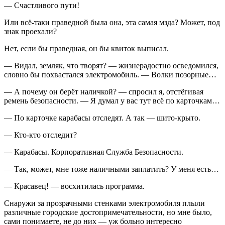
— Счастливого пути!
Или всё-таки праведной была она, эта самая мзда? Может, под
знак проехали?
Нет, если бы праведная, он бы квиток выписал.
— Видал, земляк, что творят? — жизнерадостно осведомился,
словно бы похвастался электромобиль. — Волки позорные…
— А почему он берёт наличкой? — спросил я, отстёгивая
ремень безопасности. — Я думал у вас тут всё по карточкам…
— По карточке карабасы отследят. А так — шито-крыто.
— Кто-кто отследит?
— Карабасы. Корпоративная Служба Безопасности.
— Так, может, мне тоже наличными заплатить? У меня есть…
— Красавец! — восхитилась программа.
Снаружи за прозрачными стенками электромобиля плыли
различные городские достопримечательности, но мне было,
сами понимаете, не до них — уж больно интересно