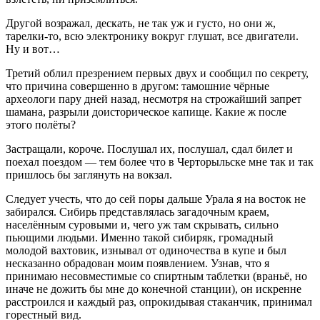
Другой возражал, дескать, не так уж и густо, но они ж,
тарелки-то, всю электронику вокруг глушат, все двигатели.
Ну и вот…
Третий облил презрением первых двух и сообщил по секрету,
что причина совершенно в другом: тамошние чёрные
археологи пару дней назад, несмотря на строжайший запрет
шамана, разрыли доисторическое капище. Какие ж после
этого полёты?
Застращали, короче. Послушал их, послушал, сдал билет и
поехал поездом — тем более что в Черторыльске мне так и так
пришлось бы заглянуть на вокзал.
Следует учесть, что до сей поры дальше Урала я на восток не
забирался. Сибирь представлялась загадочным краем,
населённым суровыми и, чего уж там скрывать, сильно
пьющими людьми. Именно такой сибиряк, громадный
молодой вахтовик, изнывал от одиночества в купе и был
несказанно обрадован моим появлением. Узнав, что я
принимаю несовместимые со спиртным таблетки (враньё, но
иначе не дожить бы мне до конечной станции), он искренне
расстроился и каждый раз, опрокидывая стаканчик, принимал
горестный вид.