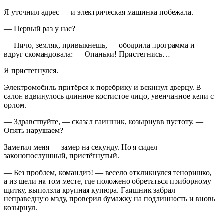
Я уточнил адрес — и электрическая машинка побежала.
— Первый раз у нас?
— Ничо, земляк, привыкнешь, — ободрила программа и
вдруг скомандовала: — Опаньки! Пристегнись…
Я пристегнулся.
Электромобиль притёрся к поребрику и вскинул дверцу. В
салон вдвинулось длинное костистое лицо, увенчанное кепи с
орлом.
— Здравствуйте, — сказал гаишник, козырнувв пустоту. —
Опять нарушаем?
Заметил меня — замер на секунду. Но я сидел
законопослушный, пристёгнутый.
— Без проблем, командир! — весело откликнулся теноришко,
а из щели на том месте, где положено обретаться приборному
щитку, выползла крупная купюра. Гаишник забрал
неправедную мзду, проверил бумажку на подлинность и вновь
козырнул.