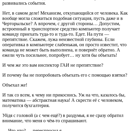
развивались события.
Нет, в самом деле! Механизм, откупающийся от человека. Как
вообще могла сложиться подобная ситуация, пусть даже и в
Черторыльске? А впрочем, с другой стороны… Допустим,
встроенный в транспортное средство компьютер получает
команду приехать туда-то и туда-то. Едет. На пути —
препятствие. Скажем, лужа неизвестной глубины. Если
оперативка в компьютере слабенькая, он просто известит, что
команда не может быть выполнена, и повернёт обратно. А
ежели чуть посильнее, попробует… ну хотя бы объехать!
И чем же это вам инспектор ГАИ не препятствие?
И почему бы не попробовать объехать его с помощью взятки?
Объехал же!
И так со всем, к чему ни прикоснись. Уж на что, казалось бы,
математика — абстрактная наука! А скрести её с человеком,
получится бухгалтерия.
Уйдя с головой (а с чем ещё?) в раздумья, я не сразу обратил
внимание, что меня о чём-то спрашивают.
— Что-что? — переспросил я.