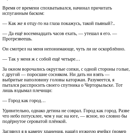
Время от времени спохватывался, начинал причитать
испуганным баском:
— Как же я отцу-то на глаза покажусь, такой пьяный?..
— Да ещё восемнадцать часов ехать, — утешал я его. —
Протрезвеешь.
Он смотрел на меня непонимающе, чуть ли не оскорблённо.
— Так у меня ж с собой ещё четыре…
За окном ворочались округлые сопки, с одной стороны голые,
с другой — поросшие сосняком. Ни дать ни взять —
выбритые наполовину головы каторжан. Разумеется, я
пытался расспросить своего спутника о Черторыльске. Тот
лишь вздымал плечищи:
— Город как город…
Удивительно, однако детина не соврал. Город как город. Разве
что небо потусклее, чем у нас на юге, — ясное, но словно бы
подёрнутое сероватой плёнкой.
Заглянул я в камеру хранения, нашёл нужную ячейку (номер