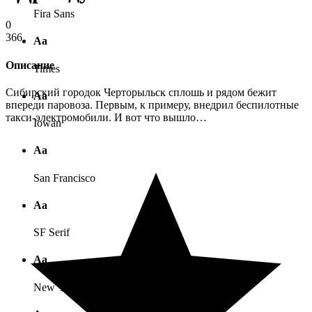
Fira Sans
0
366
Аа
Описание
Times
Сибирский городок Черторыльск сплошь и рядом бежит
Аа
впереди паровоза. Первым, к примеру, внедрил беспилотные
такси-электромобили. И вот что вышло…
Iowan
Аа
San Francisco
Аа
SF Serif
Аа
New York