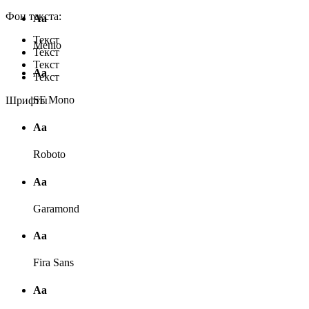
Фон текста:
Аа
Текст
Menlo
Текст
Текст
Аа
Текст
SF Mono
Шрифты
Аа
Roboto
Аа
Garamond
Аа
Fira Sans
Аа