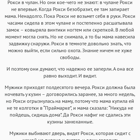
Рокси в чулан. Но они кое-чего не знают: в чулане Рокси
не впервые. Когда Рокси безобразит, ее там запирает
мама. Ненадолго. Пока Рокси не возьмет себя в руки. Рокси
часами сидела в этом чулане и постепенно расшатывала
замок – ковыряла винтики ногтем или скрепкой. В любой
момент могла снять. Но не снимала, а то бы мама навесила
задвижку снаружи. Рокси в темноте довольно знать, что
можно выйти, если сильно охота. Знание ничем не хуже
свободы.
И поэтому они думают, что надежно ее заперли. А она все
равно выходит. И видит.
Мужики приходят полдесятого вечера. Рокси должна была
ночевать у кузин – договорились заранее, за много недель,
но Рокси огрызнулась на маму, потому что мама купила ей
не те колготки в “Праймарке”, и мама сказала: “Никуда не
пойдешь, сидишь дома”. Да Рокси нафиг не сдались эти
кузины занюханные.
Мужики выбивают дверь, видят Рокси, которая сидит с
мамой на диване и дуется, и один говорит: