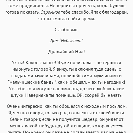
тоже продвигается. Не терпится прочесть, когда будешь
готова показать.
Огромное
тебе спасибо. Я так благодарен,
что ты смогла найти время.
С любовью,
Дом “Небывает”
Дражайший Нил!
Ух ты! Какое счастье! Я уже полистала – не терпится
нырнуть с головой. Я вижу, ты включил туда сцены с
солдатами-мужчинами, полицейскими-мужчинами и
“мальчишеские банды”, как и обещал, – ах ты негодник!
Уж тебе-то я могу не напоминать, до чего люблю такие
штуки. Наверняка ты помнишь. Ой, скорей бы начать.
Очень интересно, как ты обошелся с исходным посылом.
Я, честно говоря, только рада отвлечься от своей книги.
Селим говорит, если не получится шедевр, он уйдет от
меня к какой-нибудь другой женщине, которая
умеет
писать. По-моему, он даже не догадывается, как на меня