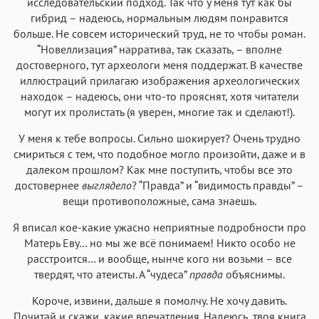
исследовательский подход. Так что у меня тут как бы
гибрид – надеюсь, нормальным людям понравится
больше. Не совсем исторический труд, не то чтобы роман.
“Новеллизация” нарратива, так сказать, – вполне
достоверного, тут археологи меня поддержат. В качестве
иллюстраций прилагаю изображения археологических
находок – надеюсь, они что-то прояснят, хотя читатели
могут их пролистать (я уверен, многие так и сделают!).
У меня к тебе вопросы. Сильно шокирует? Очень трудно
смириться с тем, что подобное могло произойти, даже и в
далеком прошлом? Как мне поступить, чтобы все это
достовернее
выглядело
? “Правда” и “видимость правды” –
вещи противоположные, сама знаешь.
Я вписал кое-какие ужасно неприятные подробности про
Матерь Еву… но мы же всё понимаем! Никто особо не
расстроится… и вообще, нынче кого ни возьми – все
твердят, что атеисты. А “чудеса”
правда
объяснимы.
Короче, извини, дальше я помолчу. Не хочу давить.
Почитай и скажи, какие впечатления. Надеюсь, твоя книга