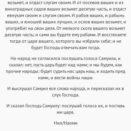
возьмет, и отдаст слугам своим. И от посевов ваших и из
виноградных садов ваших возьмет десятую часть, и отдаст
евнухам своим и слугам своим. И рабов ваших, и рабынь
ваших, и юношей ваших лучших, и ослов ваших возьмет, и
употребит на свои дела. От мелкого скота вашего возьмет
десятую часть; и сами вы будете ему рабами. И восстенаете
тогда от царя вашего, которого вы избрали себе; и не
будет Господь отвечать вам тогда.
Но народ не согласился послушать голоса Самуила, и
сказал: нет, пусть царь будет над нами; и мы будем, как
прочие народы: будет судить нас царь наш, и ходить пред
нами, и вести войны наши.
И выслушал Самуил все слова народа, и пересказал их в
слух Господа.
И сказал Господь Самуилу: послушай голоса их, и поставь
им царя.
Нил/Наоми