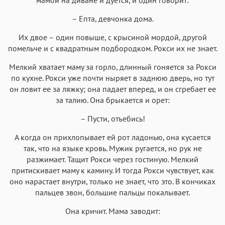
– Епта, девчонка дома.
Их двое – один повыше, с крысиной мордой, другой
помельче и с квадратным подбородком. Рокси их не знает.
Мелкий хватает маму за горло, длинный гоняется за Рокси
по кухне. Рокси уже почти ныряет в заднюю дверь, но тут
он ловит ее за ляжку; она падает вперед, и он сгребает ее
за талию. Она брыкается и орет:
– Пусти, отъебись!
А когда он прихлопывает ей рот ладонью, она кусается
так, что на языке кровь. Мужик ругается, но рук не
разжимает. Тащит Рокси через гостиную. Мелкий
притискивает маму к камину. И тогда Рокси чувствует, как
оно нарастает внутри, только не знает, что это. В кончиках
пальцев звон, большие пальцы покалывает.
Она кричит. Мама заводит: