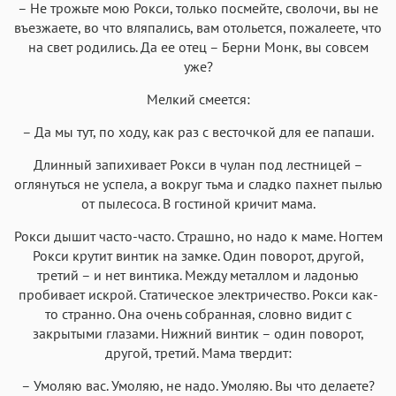
– Не трожьте мою Рокси, только посмейте, сволочи, вы не
въезжаете, во что вляпались, вам отольется, пожалеете, что
на свет родились. Да ее отец – Берни Монк, вы совсем
уже?
Мелкий смеется:
– Да мы тут, по ходу, как раз с весточкой для ее папаши.
Длинный запихивает Рокси в чулан под лестницей –
оглянуться не успела, а вокруг тьма и сладко пахнет пылью
от пылесоса. В гостиной кричит мама.
Рокси дышит часто-часто. Страшно, но надо к маме. Ногтем
Рокси крутит винтик на замке. Один поворот, другой,
третий – и нет винтика. Между металлом и ладонью
пробивает искрой. Статическое электричество. Рокси как-
то странно. Она очень собранная, словно видит с
закрытыми глазами. Нижний винтик – один поворот,
другой, третий. Мама твердит:
– Умоляю вас. Умоляю, не надо. Умоляю. Вы что делаете?