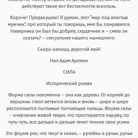
действуют такие вот бестактности вскользь.
Короче! Предвкушаю! Я думаю, этот “мир под властью
мужчин”, про который ты говоришь, мне бы понравился.
Наверняка он был бы добрее, сердечнее и – смею ли
сказать? –
сексуальнее
нашего нынешнего.
Скоро напишу, дорогой мой!
Нил Адам Аремон
СИЛА
Исторический роман
Форма силы неизменна – она как дерево. От корней до
вершины ствол ветвится вновь и вновь – шире и шире
расползаются пытливые тончающие пальцы. Форма силы
– очертания живой твари, что простирается наружу, по
чуть-чуть, все дальше и дальше тянет тонкие свои усики.
Это форма рек, что текут в океан, – ручейки в ручьи, ручьи