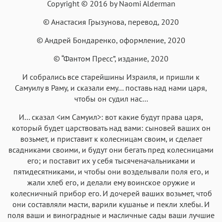
Roboto
Fira Sans
Garamond
Times
Copyright © 2016 by Naomi Alderman
Аа
Аа
Аа
Аа
© Анастасия Грызунова, перевод, 2020
Iowan
SF Serif
New York
San Francisco
© Андрей Бондаренко, оформление, 2020
Аа
Аа
Аа
Аа
© “Фантом Пресс”, издание, 2020
Helvetica Neue
Georgia
Arial
Times New Roman
И собрались все старейшины Израиля, и пришли к
Аа
Аа
Аа
Аа
Самуилу в Раму, и сказали ему… поставь над нами царя,
Menlo
SF Mono
Courier
Courier New
чтобы он судил нас…
И… сказал <им Самуил>: вот какие будут права царя,
который будет царствовать над вами: сыновей ваших он
возьмет, и приставит к колесницам своим, и сделает
всадниками своими, и будут они бегать пред колесницами
его; и поставит их у себя тысяченачальниками и
пятидесятниками, и чтобы они возделывали поля его, и
жали хлеб его, и делали ему воинское оружие и
колесничный прибор его. И дочерей ваших возьмет, чтоб
они составляли масти, варили кушанье и пекли хлебы. И
поля ваши и виноградные и масличные сады ваши лучшие