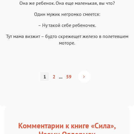
Она же ребенок. Она еще маленькая, вы что?
Один мужик негромко смеется:
– Ну такой себе ребеночек.
Тут мама визжит – будто скрежещет железо в полетевшем
моторе.
1
2
...
59
Комментарии к книге «Сила»,