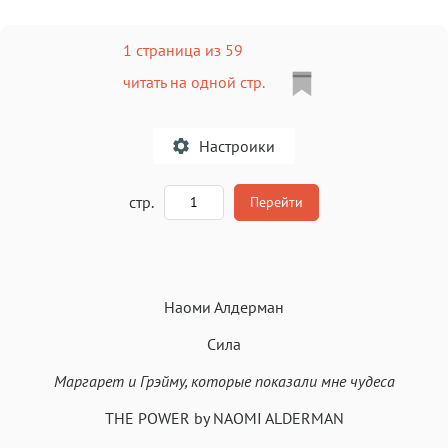
1 страница из 59
читать на одной стр.
Настроики
A
стр.
Перейти
Текст
Текст
Текст
Текст
Наоми Алдерман
Сила
Маргарет и Грэйму, которые показали мне чудеса
Аа
THE POWER by NAOMI ALDERMAN
Аа
Аа
Аа