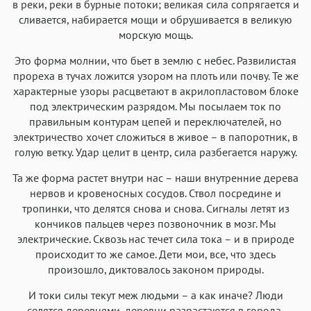
в реки, реки в бурные потоки; великая сила сопрягается и
сливается, набирается мощи и обрушивается в великую
морскую мощь.
Это форма молнии, что бьет в землю с небес. Развилистая
прореха в тучах ложится узором на плоть или почву. Те же
характерные узоры расцветают в акрилопластовом блоке
под электрическим разрядом. Мы посылаем ток по
правильным контурам цепей и переключателей, но
электричество хочет сложиться в живое – в папоротник, в
голую ветку. Удар целит в центр, сила разбегается наружу.
Та же форма растет внутри нас – наши внутренние дерева
нервов и кровеносных сосудов. Ствол посредине и
тропинки, что делятся снова и снова. Сигналы летят из
кончиков пальцев через позвоночник в мозг. Мы
электрические. Сквозь нас течет сила тока – и в природе
происходит то же самое. Дети мои, все, что здесь
произошло, диктовалось законом природы.
И токи силы текут меж людьми – а как иначе? Люди
селятся деревнями, деревни разрастаются в города,