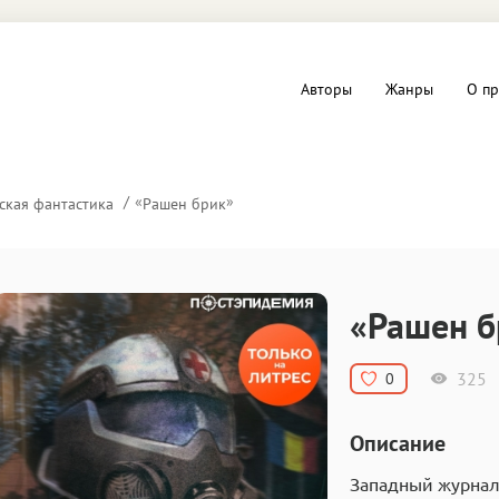
Авторы
Жанры
О пр
вы и Триллеры
Любовные романы
«
»
ская фантастика
Рашен брик
Детское
ная литература
Документальная литератур
«Рашен б
Драматургия
325
0
дство
Компьютеры и Интернет
Описание
ное
Фольклор
Западный журнали