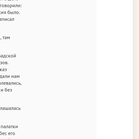
 говорили:
ких было.
написал
, там
ладской
зов.
каз
ыдали нам
плевались,
 и без
глашалась
 палатки
бес его