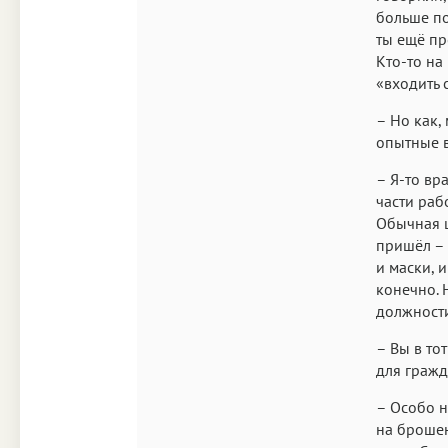
больше по
ты ещё пр
Кто-то на
«входить 
– Но как,
опытные в
– Я-то вр
части раб
Обычная ш
пришёл – 
и маски, 
конечно. 
должности
– Вы в то
для гражд
– Особо н
на брошен