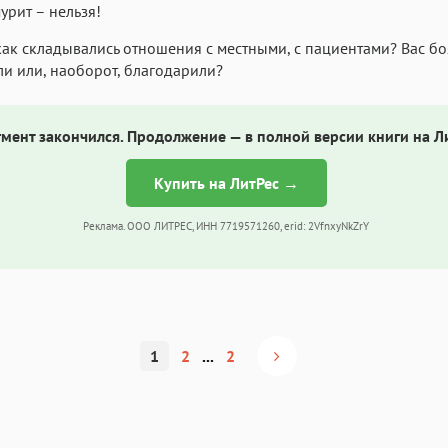
урит – нельзя!
 как складывались отношения с местными, с пациентами? Вас бо
и или, наоборот, благодарили?
мент закончился. Продолжение — в полной версии книги на Л
Купить на ЛитРес →
Реклама. ООО ЛИТРЕС, ИНН 7719571260, erid: 2VfnxyNkZrY
1
2
...
2