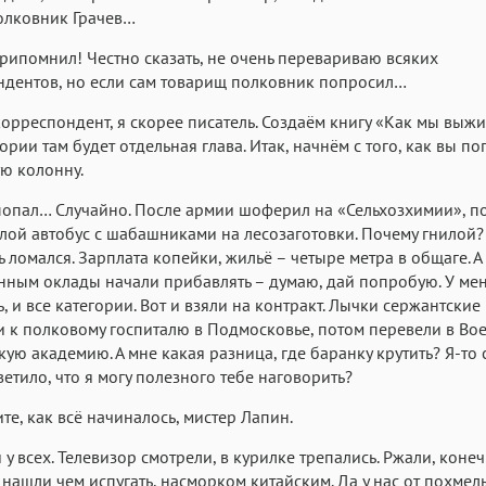
олковник Грачев…
Аа
припомнил! Честно сказать, не очень перевариваю всяких
Аа
Аа
дентов, но если сам товарищ полковник попросил…
Roboto
Fira Sans
Garamond
 корреспондент, я скорее писатель. Создаём книгу «Как мы выжи
Аа
Аа
Аа
ории там будет отдельная глава. Итак, начнём с того, как вы по
Iowan
SF Serif
San Francisco
ю колонну.
Аа
Аа
Аа
попал… Случайно. После армии шоферил на «Сельхозхимии», п
Helvetica Neue
Georgia
лой автобус с шабашниками на лесозаготовки. Почему гнилой?
Arial
Time
ь ломался. Зарплата копейки, жильё – четыре метра в общаге. А
Аа
Аа
Аа
нным оклады начали прибавлять – думаю, дай попробую. У мен
Menlo
Courier
Courier New
ь, и все категории. Вот и взяли на контракт. Лычки сержантские
 к полковому госпиталю в Подмосковье, потом перевели в Во
ую академию. А мне какая разница, где баранку крутить? Я-то 
светило, что я могу полезного тебе наговорить?
те, как всё начиналось, мистер Лапин.
и у всех. Телевизор смотрели, в курилке трепались. Ржали, коне
 нашли чем испугать, насморком китайским. Да у нас от похмель