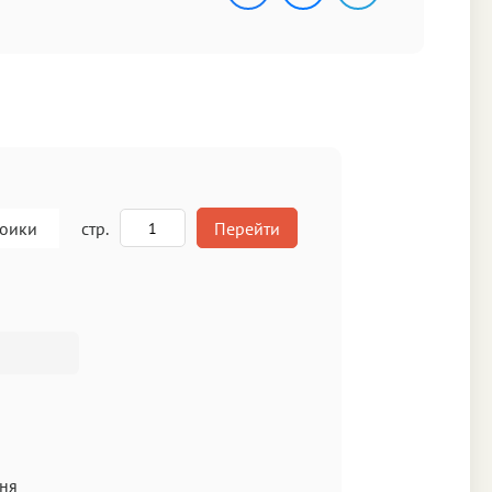
роики
стр.
Перейти
A
кст
еня