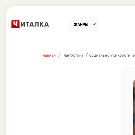
ЖАНРЫ
Фантастика
Детекти
Главная
Фантастика
Социально-психологиче
Приключения
Проза
Наука, Образование
Справоч
Религия и духовность
Поэзия
Юмор
Домово
Деловая литература
Старин