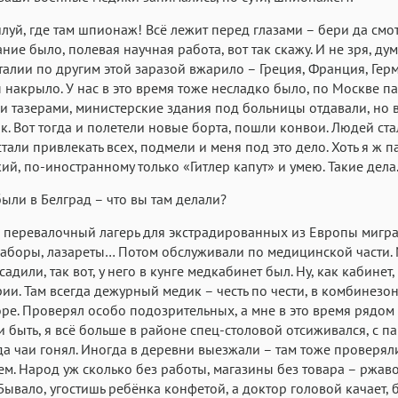
луй, где там шпионаж! Всё лежит перед глазами – бери да смот
ние было, полевая научная работа, вот так скажу. И не зря, ду
талии по другим этой заразой вжарило – Греция, Франция, Гер
 накрыло. У нас в это время тоже несладко было, по Москве па
и тазерами, министерские здания под больницы отдавали, но 
ак. Вот тогда и полетели новые борта, пошли конвои. Людей ста
 стали привлекать всех, подмели и меня под это дело. Хоть я ж 
ий, по-иностранному только «Гитлер капут» и умею. Такие дела
ыли в Белград – что вы там делали?
 перевалочный лагерь для экстрадированных из Европы мигра
заборы, лазареты… Потом обслуживали по медицинской части. 
адили, так вот, у него в кунге медкабинет был. Ну, как кабинет
ии. Там всегда дежурный медик – честь по чести, в комбинезон
ре. Проверял особо подозрительных, а мне в это время рядом
 быть, я всё больше в районе спец-столовой отсиживался, с п
да чаи гонял. Иногда в деревни выезжали – там тоже проверяли
ем. Народ уж сколько без работы, магазины без товара – ржав
 Бывало, угостишь ребёнка конфетой, а доктор головой качает,