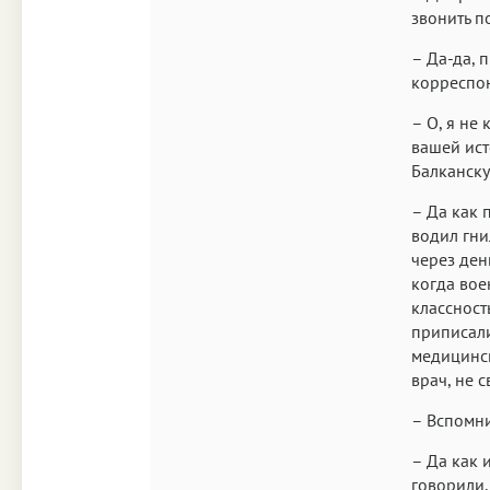
звонить п
– Да-да, 
корреспон
– О, я не
вашей ист
Балканску
– Да как 
водил гни
через ден
когда вое
классност
приписали
медицинск
врач, не 
– Вспомни
– Да как 
говорили,