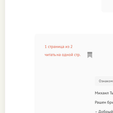
1 страница из 2
читать на одной стр.
Ознакоми
Михаил Т
Рашен бр
– Добрый 