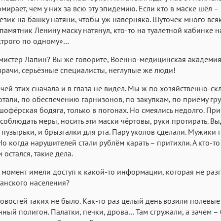
мирает, чем у них за всю эту эпидемию. Если кто в маске шёл –
език на башку натяни, чтобы уж наверняка. Шуточек много вся
 памятник Ленину маску натянул, кто-то на туалетной кабинке 
строго по одному»…
 мистер Лапин? Вы же говорите, Военно-медицинская академия
рачи, серьёзные специалисты, неглупые же люди!
ачей этих сначала и в глаза не видел. Мы ж по хозяйственно-ск
отали, по обеспечению гарнизонов, по закупкам, по приёму гру
офёрская бодяга, только в погонах. Но смеялись недолго. При
соблюдать меры, носить эти маски чёртовы, руки протирать. В
и пузырьки, и брызгалки для рта. Пару уколов сделали. Мужики 
Но когда нарушителей стали рублём карать – притихли. А кто-то
 остался, такие дела.
т момент имели доступ к какой-то информации, которая не раз
анского населения?
овостей таких не было. Как-то раз целый день возили полевые
ный полигон. Палатки, печки, дрова… Там сгружали, а зачем – 