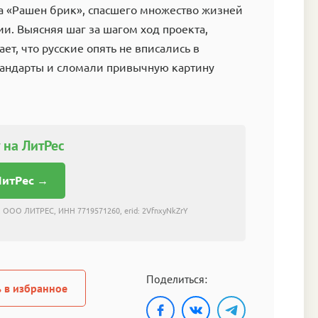
а «Рашен брик», спасшего множество жизней
и. Выясняя шаг за шагом ход проекта,
ет, что русские опять не вписались в
андарты и сломали привычную картину
 на ЛитРес
ЛитРес →
 ООО ЛИТРЕС, ИНН 7719571260, erid: 2VfnxyNkZrY
Поделиться:
 в избранное