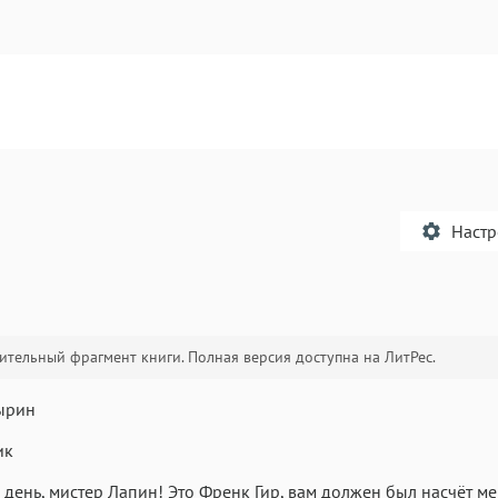
Наст
тельный фрагмент книги. Полная версия доступна на ЛитРес.
Текст
Текст
Текст
Те
ырин
ик
день, мистер Лапин! Это Френк Гир, вам должен был насчёт м