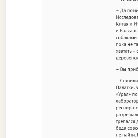
– Да поми
Исследова
Китая и И
и Балканы
собаками 
пока не т
хватать –
деревенск
– Вы приб
– Строили
Палатки, 
«Урал» пос
лаборатор
респирато
разрешали
трепался 
беда совс
не найти.