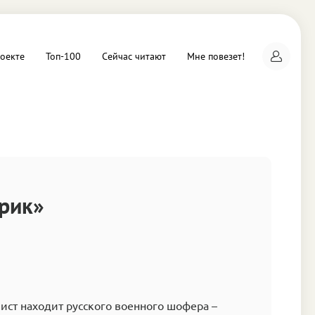
оекте
Топ-100
Сейчас читают
Мне повезет!
а
рик»
ст находит русского военного шофера –