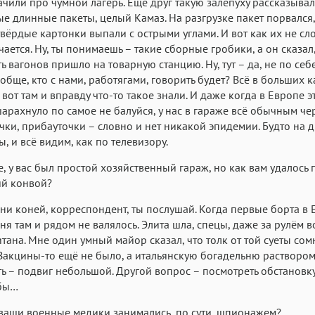
дачили про чумной лагерь. Еще друг такую залепуху рассказывал
е длинные пакеты, целый Камаз. На разгрузке пакет порвался,
твёрдые картонки выпали с острыми углами. И вот как их не с
чается. Ну, ты понимаешь – такие сборные гробики, а он сказал
ь вагонов пришло на товарную станцию. Ну, тут – да, не по себ
вообще, кто с нами, работягами, говорить будет? Всё в больших 
 вот там и вправду что-то такое знали. И даже когда в Европе э
арахнуло по самое не балуйся, у нас в гараже всё обычным ч
чки, прибауточки – словно и нет никакой эпидемии. Будто на 
ы, и всё видим, как по телевизору.
е, у вас был простой хозяйственный гараж, но как вам удалось 
ий конвой?
они коней, корреспондент, ты послушай. Когда первые борта в 
ня там и рядом не валялось. Элита шла, спецы, даже за рулём 
тана. Мне один умный майор сказал, что толк от той суеты со
Вакцины-то ещё не было, а итальянскую богадельню растворо
ь – подвиг небольшой. Другой вопрос – посмотреть обстановку,
обы…
, ваши военные медики занимались, по сути, шпионажем?