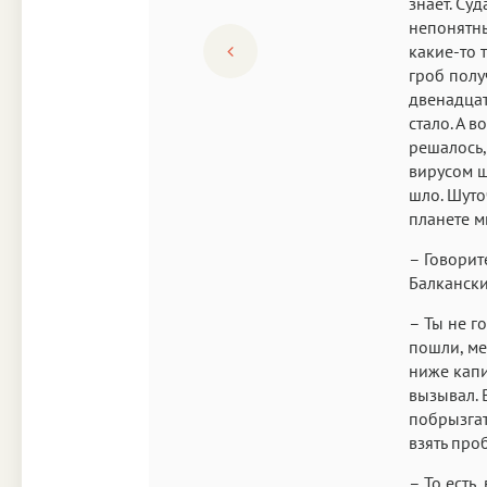
знает. Су
непонятны
какие-то 
гроб полу
двенадцат
стало. А 
решалось,
вирусом ш
шло. Шуто
планете м
– Говорит
Балканск
– Ты не г
пошли, ме
ниже капи
вызывал. 
побрызгат
взять пр
– То есть