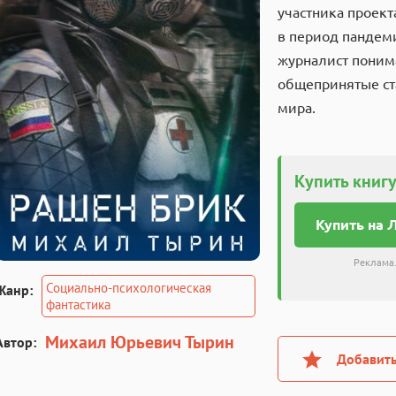
участника проект
в период пандеми
журналист понима
общепринятые ст
мира.
Купить книгу
Купить на 
Реклама.
Социально-психологическая
Жанр:
фантастика
Михаил Юрьевич Тырин
Автор:
Добавить