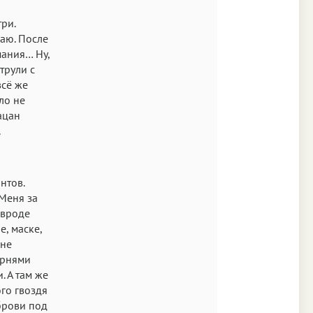
ри.
маю. После
мания… Ну,
трули с
всё же
ло не
пацан
.
нтов.
Меня за
, вроде
е, маске,
 не
арнями
. А там же
ого гвоздя
 брови под