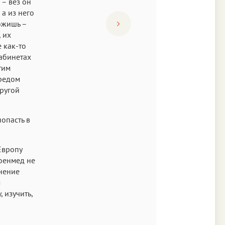
 – вёз он
 а из него
ложишь –
, их
е как-то
кабинетах
тим
ередом
другой
попасть в
Европу
военмед не
мнение
м
 изучить,