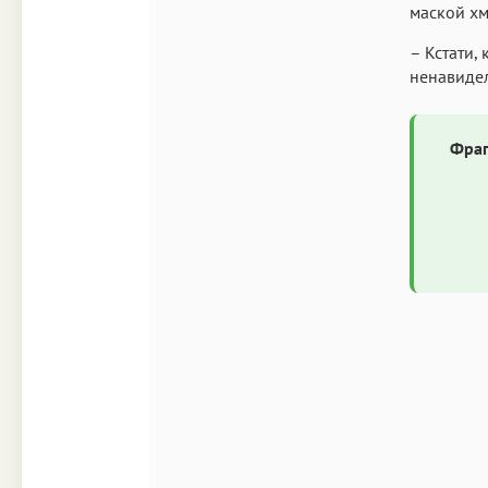
маской хм
– Кстати,
ненавидел
Фраг